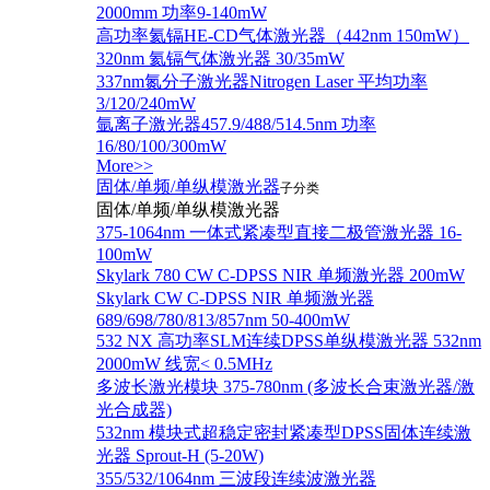
2000mm 功率9-140mW
高功率氦镉HE-CD气体激光器（442nm 150mW）
320nm 氦镉气体激光器 30/35mW
337nm氮分子激光器Nitrogen Laser 平均功率
3/120/240mW
氩离子激光器457.9/488/514.5nm 功率
16/80/100/300mW
More>>
固体/单频/单纵模激光器
子分类
固体/单频/单纵模激光器
375-1064nm 一体式紧凑型直接二极管激光器 16-
100mW
Skylark 780 CW C-DPSS NIR 单频激光器 200mW
Skylark CW C-DPSS NIR 单频激光器
689/698/780/813/857nm 50-400mW
532 NX 高功率SLM连续DPSS单纵模激光器 532nm
2000mW 线宽< 0.5MHz
多波长激光模块 375-780nm (多波长合束激光器/激
光合成器)
532nm 模块式超稳定密封紧凑型DPSS固体连续激
光器 Sprout-H (5-20W)
355/532/1064nm 三波段连续波激光器