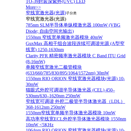
TO-39封装深紫外(UVC) LED
More>>
窄线宽激光器(光源)
子分类
窄线宽激光器(光源)
785nm SLM半导体单纵模激光器 100mW (VBG
Diode; 自由空间光输出)
1550nm 窄线宽单频激光器模块 40mW
GuxMax 高相干组合波段连续可调谐光源 (A型窄
线宽) 1250-1630nm
Clarity PFR 精密频率激光器模块 C Band ITU Grid
(8-16mW)
单频窄线宽激光二极管模块
(633/660/785/830/895/1064/1572nm) 30mW
1550nm RIO ORION 窄线宽激光器模块(光源) 10-
30mW
猫眼式外腔可调谐半导体激光器 (CEL) 450–
530nm/630–1620nm 250mW
窄线宽可调谐 外腔二极管半导体激光器（LDL）
368-1612nm 250mW
1550nm窄线宽单频半导体激光器模块 10mW
高功率窄线宽ECL外腔半导体激光器模块 1550nm
10mW <5KHz
1064nm RIO ORION 窄线宽激光器模块(光源) 10-