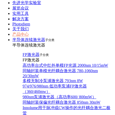
先进光学实验室
展览会议
实用工具
解决方案
Photodigm
关于我们
产品中心
半导体连续激光器
子分类
半导体连续激光器
FP激光器
子分类
FP激光器
高功率台式中红外单模FP光源 2000nm 10/15mW
同轴封装单模光纤耦合激光器 780-1060nm
20/30mW
多模无制冷泵浦激光器 793nm 8W
974/976/980nm 低功率泵浦FP激光器
（360/460mw）
980nm泵浦激光器（高功率600/ 800mW）
同轴封装保偏光纤耦合激光器 850nm 30mW
Innolume用于脉冲或CW操作的光纤耦合激光二极
管