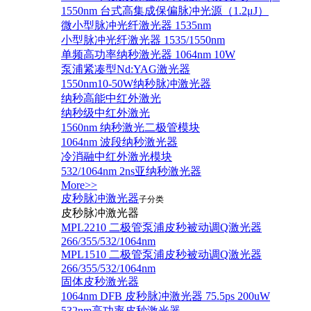
1550nm 台式高集成保偏脉冲光源（1.2μJ）
微小型脉冲光纤激光器 1535nm
小型脉冲光纤激光器 1535/1550nm
单频高功率纳秒激光器 1064nm 10W
泵浦紧凑型Nd:YAG激光器
1550nm10-50W纳秒脉冲激光器
纳秒高能中红外激光
纳秒级中红外激光
1560nm 纳秒激光二极管模块
1064nm 波段纳秒激光器
冷消融中红外激光模块
532/1064nm 2ns亚纳秒激光器
More>>
皮秒脉冲激光器
子分类
皮秒脉冲激光器
​MPL2210 二极管泵浦皮秒被动调Q激光器
266/355/532/1064nm
MPL1510 二极管泵浦皮秒被动调Q激光器
266/355/532/1064nm
固体皮秒激光器
1064nm DFB 皮秒脉冲激光器 75.5ps 200uW
532nm高功率皮秒激光器