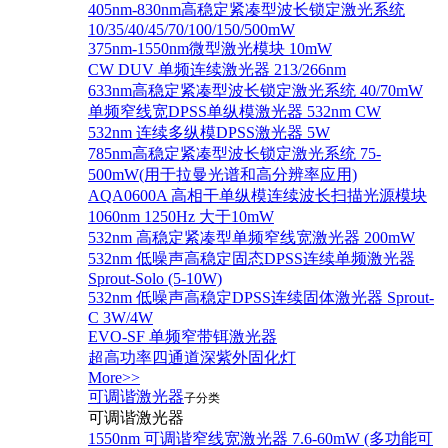
405nm-830nm高稳定紧凑型波长锁定激光系统
10/35/40/45/70/100/150/500mW
375nm-1550nm微型激光模块 10mW
CW DUV 单频连续激光器 213/266nm
633nm高稳定紧凑型波长锁定激光系统 40/70mW
单频窄线宽DPSS单纵模激光器 532nm CW
532nm 连续多纵模DPSS激光器 5W
785nm高稳定紧凑型波长锁定激光系统 75-
500mW(用于拉曼光谱和高分辨率应用)
AQA0600A 高相干单纵模连续波长扫描光源模块
1060nm 1250Hz 大于10mW
532nm 高稳定紧凑型单频窄线宽激光器 200mW
532nm 低噪声高稳定固态DPSS连续单频激光器
Sprout‐Solo (5-10W)
532nm 低噪声高稳定DPSS连续固体激光器 Sprout-
C 3W/4W
EVO-SF 单频窄带铒激光器
超高功率四通道深紫外固化灯
More>>
可调谐激光器
子分类
可调谐激光器
1550nm 可调谐窄线宽激光器 7.6-60mW (多功能可