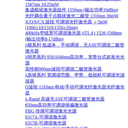
1567nm 10/25mW
集成梳状激光器组件 1550nm (输出功率16dBm)
光纤耦合量子点梳状激光二极管 1310nm 30mW
X/O/S/C/L波段 可调谐光纤激光器 ＞5mW
(1060±10/1310/1550±20nm)
400kHz窄线宽可调谐激光器 (iTLA) 1528-1568nm
(输出功率8-17dBm)
λ锁系列 低成本，手动调谐，无ASE可调谐二极管
激光器
λ明亮系列 950/1040nm高功率，宽带台式超发光光
源
高性能900nm波段可调谐二极管激光器
λ选择系列 宽调谐范围、窄带、低损耗可调谐光滤
波器
O波段 1310nm 电动/手动可调光纤激光器光纤激光
器
λ-Rapid 高速无ASE可调谐二极管激光器
850nm高功率可调谐保偏激光器
FBG 传感可调谐激光光源
6317A-可调谐激光源
6317B-可调谐激光源