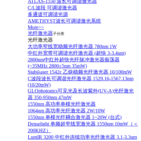
ATLAS-1550 波长可调谐激光器
C/L波段 可调谐激光器
多通道可调谐光源
AMETHYST波长可调谐激光系统
More>>
光纤激光器
子分类
光纤激光器
大功率窄线宽稳频光纤激光器 780nm 1W
中红外宽带可调谐光纤激光器 (超快 3-3.4um)
2800nm中红外超快光纤脉冲激光器振荡器
(~35MHz 2800±5nm 35mW)
Stabiλaser 1542ε 乙炔稳频光纤激光器 10/100mW
C波段波长可调谐光纤激光器 1529.16-1567.13nm
(10/20mW)
GLOphotonics可见光及长波紫外(UV-A)光纤激光
器 350-950nm 47mW
1550nm 高功率单模光纤激光器
1064nm 高功率光纤激光器 2W/10W
1550nm 单模光纤耦合激光器 1~20W (台式)
Denselight 单频超窄线宽激光器 1550nm 10mW（＜
200KHZ）
LumIR 3200 中红外连续功率光纤激光器 3.1-3.3um