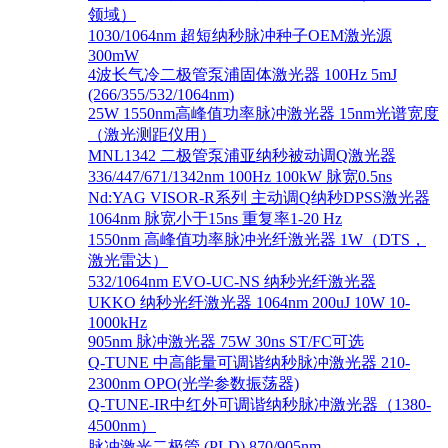
领域）
1030/1064nm 超短纳秒脉冲种子OEM激光源
300mW
4波长气冷二极管泵浦固体激光器 100Hz 5mJ
(266/355/532/1064nm)
25W 1550nm高峰值功率脉冲激光器 15nm光谱宽度
（激光测距仪用）
MNL1342 二极管泵浦亚纳秒被动调Q激光器
336/447/671/1342nm 100Hz 100kW 脉宽0.5ns
Nd:YAG VISOR-R系列 主动调Q纳秒DPSS激光器
1064nm 脉宽小于15ns 重复率1-20 Hz
1550nm 高峰值功率脉冲光纤激光器 1W（DTS，
激光雷达）
532/1064nm EVO-UC-NS 纳秒光纤激光器
UKKO 纳秒光纤激光器 1064nm 200uJ 10W 10-
1000kHz
905nm 脉冲激光器 75W 30ns ST/FC可选
Q-TUNE 中高能量可调谐纳秒脉冲激光器 210-
2300nm OPO(光学参数振荡器)
Q-TUNE-IR中红外可调谐纳秒脉冲激光器（1380-
4500nm）
脉冲激光二极管 (PLD) 870/905nm