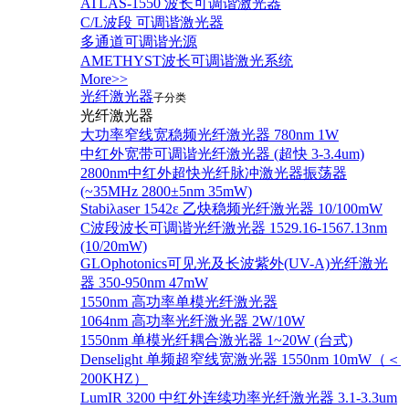
ATLAS-1550 波长可调谐激光器
C/L波段 可调谐激光器
多通道可调谐光源
AMETHYST波长可调谐激光系统
More>>
光纤激光器
子分类
光纤激光器
大功率窄线宽稳频光纤激光器 780nm 1W
中红外宽带可调谐光纤激光器 (超快 3-3.4um)
2800nm中红外超快光纤脉冲激光器振荡器
(~35MHz 2800±5nm 35mW)
Stabiλaser 1542ε 乙炔稳频光纤激光器 10/100mW
C波段波长可调谐光纤激光器 1529.16-1567.13nm
(10/20mW)
GLOphotonics可见光及长波紫外(UV-A)光纤激光
器 350-950nm 47mW
1550nm 高功率单模光纤激光器
1064nm 高功率光纤激光器 2W/10W
1550nm 单模光纤耦合激光器 1~20W (台式)
Denselight 单频超窄线宽激光器 1550nm 10mW（＜
200KHZ）
LumIR 3200 中红外连续功率光纤激光器 3.1-3.3um