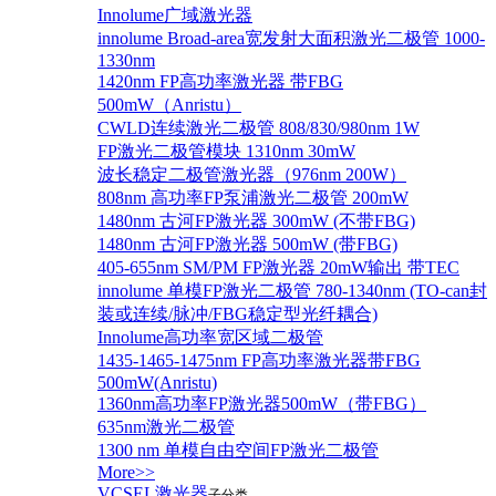
Innolume广域激光器
innolume Broad-area宽发射大面积激光二极管 1000-
1330nm
1420nm FP高功率激光器 带FBG
500mW（Anristu）
CWLD连续激光二极管 808/830/980nm 1W
FP激光二极管模块 1310nm 30mW
波长稳定二极管激光器（976nm 200W）
808nm 高功率FP泵浦激光二极管 200mW
1480nm 古河FP激光器 300mW (不带FBG)
1480nm 古河FP激光器 500mW (带FBG)
405-655nm SM/PM FP激光器 20mW输出 带TEC
innolume 单模FP激光二极管 780-1340nm (TO-can封
装或连续/脉冲/FBG稳定型光纤耦合)
Innolume高功率宽区域二极管
1435-1465-1475nm FP高功率激光器带FBG
500mW(Anristu)
1360nm高功率FP激光器500mW（带FBG）
635nm激光二极管
1300 nm 单模自由空间FP激光二极管
More>>
VCSEL激光器
子分类