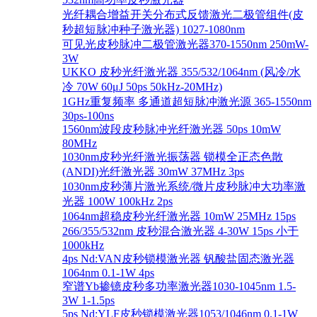
光纤耦合增益开关分布式反馈激光二极管组件(皮
秒超短脉冲种子激光器) 1027-1080nm
可见光皮秒脉冲二极管激光器370-1550nm 250mW-
3W
UKKO 皮秒光纤激光器 355/532/1064nm (风冷/水
冷 70W 60μJ 50ps 50kHz-20MHz)
1GHz重复频率 多通道超短脉冲激光源 365-1550nm
30ps-100ns
1560nm波段皮秒脉冲光纤激光器 50ps 10mW
80MHz
1030nm皮秒光纤激光振荡器 锁模全正态色散
(ANDI)光纤激光器 30mW 37MHz 3ps
1030nm皮秒薄片激光系统/微片皮秒脉冲大功率激
光器 100W 100kHz 2ps
1064nm超稳皮秒光纤激光器 10mW 25MHz 15ps
266/355/532nm 皮秒混合激光器 4-30W 15ps 小于
1000kHz
4ps Nd:VAN皮秒锁模激光器 钒酸盐固态激光器
1064nm 0.1-1W 4ps
窄谱Yb掺镱皮秒多功率激光器1030-1045nm 1.5-
3W 1-1.5ps
5ps Nd:YLF皮秒锁模激光器1053/1046nm 0.1-1W