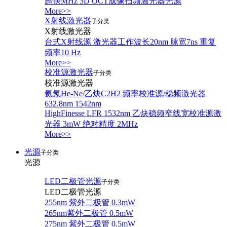
超快MHz 3D OCT成像扫频激光器光源
More>>
X射线激光器
子分类
X射线激光器
台式X射线源 激光器工作波长20nm 脉宽7ns 重复
频率10 Hz
More>>
校准源激光器
子分类
校准源激光器
氦氖He-Ne/乙炔C2H2 频率校准源/稳频激光器
632.8nm 1542nm
HighFinesse LFR 1532nm 乙炔稳频窄线宽校准源激
光器 3mW 绝对精度 2MHz
More>>
光源
子分类
光源
LED二极管光源
子分类
LED二极管光源
255nm 紫外二极管 0.3mW
265nm紫外二极管 0.5mW
275nm 紫外二极管 0.5mW