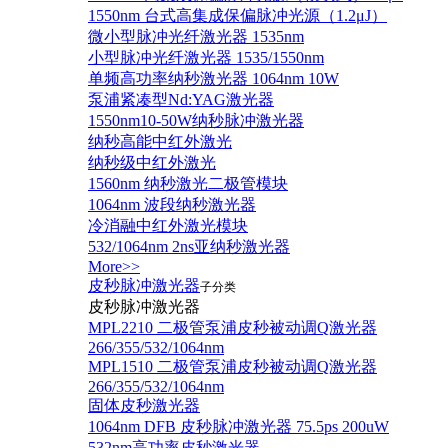
1550nm 台式高集成保偏脉冲光源（1.2μJ）
微小型脉冲光纤激光器 1535nm
小型脉冲光纤激光器 1535/1550nm
单频高功率纳秒激光器 1064nm 10W
泵浦紧凑型Nd:YAG激光器
1550nm10-50W纳秒脉冲激光器
纳秒高能中红外激光
纳秒级中红外激光
1560nm 纳秒激光二极管模块
1064nm 波段纳秒激光器
冷消融中红外激光模块
532/1064nm 2ns亚纳秒激光器
More>>
皮秒脉冲激光器
子分类
皮秒脉冲激光器
​MPL2210 二极管泵浦皮秒被动调Q激光器
266/355/532/1064nm
MPL1510 二极管泵浦皮秒被动调Q激光器
266/355/532/1064nm
固体皮秒激光器
1064nm DFB 皮秒脉冲激光器 75.5ps 200uW
532nm高功率皮秒激光器