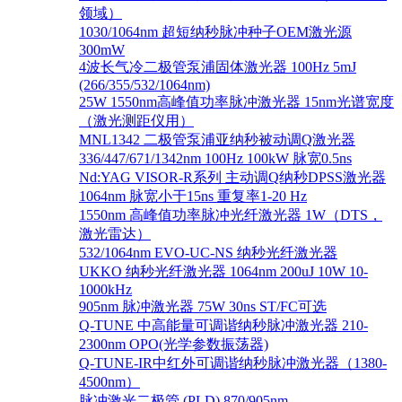
领域）
1030/1064nm 超短纳秒脉冲种子OEM激光源
300mW
4波长气冷二极管泵浦固体激光器 100Hz 5mJ
(266/355/532/1064nm)
25W 1550nm高峰值功率脉冲激光器 15nm光谱宽度
（激光测距仪用）
MNL1342 二极管泵浦亚纳秒被动调Q激光器
336/447/671/1342nm 100Hz 100kW 脉宽0.5ns
Nd:YAG VISOR-R系列 主动调Q纳秒DPSS激光器
1064nm 脉宽小于15ns 重复率1-20 Hz
1550nm 高峰值功率脉冲光纤激光器 1W（DTS，
激光雷达）
532/1064nm EVO-UC-NS 纳秒光纤激光器
UKKO 纳秒光纤激光器 1064nm 200uJ 10W 10-
1000kHz
905nm 脉冲激光器 75W 30ns ST/FC可选
Q-TUNE 中高能量可调谐纳秒脉冲激光器 210-
2300nm OPO(光学参数振荡器)
Q-TUNE-IR中红外可调谐纳秒脉冲激光器（1380-
4500nm）
脉冲激光二极管 (PLD) 870/905nm