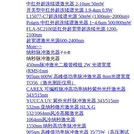
中红外超连续谱激光器 2-10um 50mW
开关型中红外超连续谱光源 1.9-4um 0.9W
L15077-C7超连续谱光源 50mW (1300nm~2000nm)
Polaris 中红外超连续谱激光器 1~4.6um 500/800mW
FLA-SC2100近红外超宽带超连续光源 1200-
2100nm
超宽谱激光光源600-2400nm
More>>
纳秒脉冲激光器
子分类
纳秒脉冲激光器
450nm脉冲激光二极管模组 2W 光谱宽度
(RMS)1nm
905nm 600W 高峰值功率脉冲激光器 8nm光谱宽度
TO56（激光测距仪用）
CAREX 可编程脉冲高功率纳秒紫外光纤激光器
343/515nm
YUCCA UV 紫外光纤脉冲激光器 343/515nm
532nm 亚纳秒微片激光器 HLX-G
532/1064nm风冷高频激光器
1064nm风冷纳秒激光器
1550nm 纳秒高功率脉冲光源
905nm 高峰值功率脉冲激光器 35/75W（高压测试