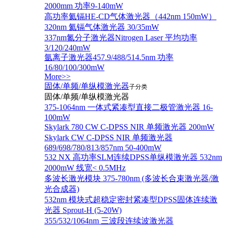
2000mm 功率9-140mW
高功率氦镉HE-CD气体激光器（442nm 150mW）
320nm 氦镉气体激光器 30/35mW
337nm氮分子激光器Nitrogen Laser 平均功率
3/120/240mW
氩离子激光器457.9/488/514.5nm 功率
16/80/100/300mW
More>>
固体/单频/单纵模激光器
子分类
固体/单频/单纵模激光器
375-1064nm 一体式紧凑型直接二极管激光器 16-
100mW
Skylark 780 CW C-DPSS NIR 单频激光器 200mW
Skylark CW C-DPSS NIR 单频激光器
689/698/780/813/857nm 50-400mW
532 NX 高功率SLM连续DPSS单纵模激光器 532nm
2000mW 线宽< 0.5MHz
多波长激光模块 375-780nm (多波长合束激光器/激
光合成器)
532nm 模块式超稳定密封紧凑型DPSS固体连续激
光器 Sprout-H (5-20W)
355/532/1064nm 三波段连续波激光器