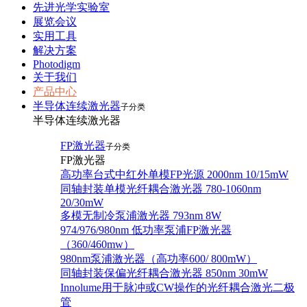
先进光学实验室
展览会议
实用工具
解决方案
Photodigm
关于我们
产品中心
半导体连续激光器
子分类
半导体连续激光器
FP激光器
子分类
FP激光器
高功率台式中红外单模FP光源 2000nm 10/15mW
同轴封装单模光纤耦合激光器 780-1060nm
20/30mW
多模无制冷泵浦激光器 793nm 8W
974/976/980nm 低功率泵浦FP激光器
（360/460mw）
980nm泵浦激光器（高功率600/ 800mW）
同轴封装保偏光纤耦合激光器 850nm 30mW
Innolume用于脉冲或CW操作的光纤耦合激光二极
管