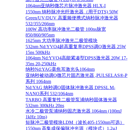
1064nm亚纳秒微芯片脉冲激光器 HLX-I
1550nm 纳秒脉冲光纤激光器（用于DTS) 50W
Green/UV/DUV 高重频便携式纳秒脉冲激光器
532/355/266nm
100W 高功率脉冲激光二极管 100ns脉宽
850/860/905nm
1625nm 大功率脉冲激光二极管模块
532nm Nd:YVO4超高重复率DPSS调Q激光器 25W
15ns 500kHz
1064nm Nd:YVO4高能紧凑型DPSS激光器 20W 17-
35ns 20-250kHz
纳秒Nd:YAG毫焦耳激光头1064nm
亚纳秒被动调Q微芯片固态激光器 ,PULSELAS®-P
系列 1064nm
Nd:YAG 纳秒调Q固体脉冲激光器 DPSSL M-
NANO系列 532/1064nm
TARBO 高重复性二极管泵浦纳秒固体激光器
532nm 300kHz 20ns
水冷二极管泵浦纳秒固态激光器 1064nm (100mJ
1kHz 10ns)
短脉冲二极管模块LDM（波长405-1550nm可选）
1550nm 高集成保偏脉冲光源（模块式）1.2μJ