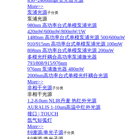
450~2400nm超宽光谱光源
More>>
泵浦光源
子分类
泵浦光源
980nm 高功率台式单模泵浦光源
420mW/600mW/800mW/1W
1480nm 高功率台式单模泵浦光源 500/600mW
910/915nm 高功率台式单模泵浦光源 100mW
808nm 高功率台式单模泵浦光源 200mW
多模光纤耦合高功率泵浦激光器
793/808/915/976nm
976nm 泵浦激光器 480mW
2000nm高功率台式单模光纤耦合光源
More>>
非相干光源
子分类
非相干光源
1.2-8.0um NLIR丹麦 热红外光源
AURALIS 1-10um高温中红外光源
接口 | TOUCH
氙气短弧灯
More>>
纠缠源/单光子源
子分类
纠缠源/单光子源