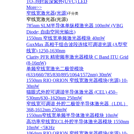
TO-39封装深紫外(UVC) LED
More>>
窄线宽激光器(光源)
子分类
窄线宽激光器(光源)
785nm SLM半导体单纵模激光器 100mW (VBG
Diode; 自由空间光输出)
1550nm 窄线宽单频激光器模块 40mW
GuxMax 高相干组合波段连续可调谐光源 (A型窄
线宽) 1250-1630nm
Clarity PFR 精密频率激光器模块 C Band ITU Grid
(8-16mW)
单频窄线宽激光二极管模块
(633/660/785/830/895/1064/1572nm) 30mW
1550nm RIO ORION 窄线宽激光器模块(光源) 10-
30mW
猫眼式外腔可调谐半导体激光器 (CEL) 450–
530nm/630–1620nm 250mW
窄线宽可调谐 外腔二极管半导体激光器（LDL）
368-1612nm 250mW
1550nm窄线宽单频半导体激光器模块 10mW
高功率窄线宽ECL外腔半导体激光器模块 1550nm
10mW <5KHz
1064nm RIO ORION 窄线宽激光器模块(光源) 10-