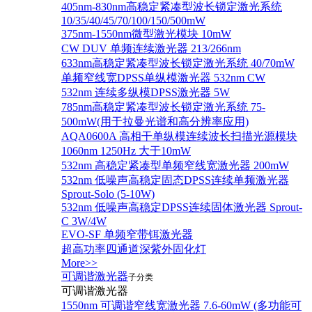
405nm-830nm高稳定紧凑型波长锁定激光系统
10/35/40/45/70/100/150/500mW
375nm-1550nm微型激光模块 10mW
CW DUV 单频连续激光器 213/266nm
633nm高稳定紧凑型波长锁定激光系统 40/70mW
单频窄线宽DPSS单纵模激光器 532nm CW
532nm 连续多纵模DPSS激光器 5W
785nm高稳定紧凑型波长锁定激光系统 75-
500mW(用于拉曼光谱和高分辨率应用)
AQA0600A 高相干单纵模连续波长扫描光源模块
1060nm 1250Hz 大于10mW
532nm 高稳定紧凑型单频窄线宽激光器 200mW
532nm 低噪声高稳定固态DPSS连续单频激光器
Sprout‐Solo (5-10W)
532nm 低噪声高稳定DPSS连续固体激光器 Sprout-
C 3W/4W
EVO-SF 单频窄带铒激光器
超高功率四通道深紫外固化灯
More>>
可调谐激光器
子分类
可调谐激光器
1550nm 可调谐窄线宽激光器 7.6-60mW (多功能可