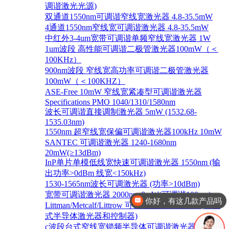
调谐激光光源)
双通道1550nm可调谐窄线宽激光器 4.8-35.5mW
4通道1550nm窄线宽可调谐激光器 4.8-35.5mW
中红外3-4um宽带可调谐单频窄线宽激光器 1W
1um波段 高性能可调谐二极管激光器100mW（＜
100KHz）
900nm波段 窄线宽高功率可调谐二极管激光器
100mW（＜100KHZ）
ASE-Free 10mW 窄线宽紧凑型可调谐激光器
Specifications PMO 1040/1310/1580nm
波长可调谐直接调制激光器 5mW (1532.68-
1535.03nm)
1550nm 超窄线宽保偏可调谐激光器100kHz 10mW
SANTEC 可调谐激光器 1240-1680nm
20mW(≥13dBm)
InP单片单模低线宽快速可调谐激光器 1550nm (输
出功率>0dBm 线宽<150kHz)
1530-1565nm波长可调激光器 (功率>10dBm)
宽带可调谐激光器 2000nm 8mW(可调谐100nm)
你好，有这几款产品吗
Littman/Metcalf/Littrow 可调谐激光系统 Lion (外腔
式半导体激光器和控制器)
c波段台式窄线宽锁频半导体可调谐激光器 1528-