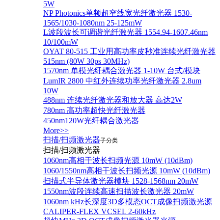
5W
NP Photonics单频超窄线宽光纤激光器 1530-
1565/1030-1080nm 25-125mW
L波段波长可调谐光纤激光器 1554.94-1607.46nm
10/100mW
OYAT 80-515 工业用高功率皮秒准连续光纤激光器
515nm (80W 30ps 30MHz)
1570nm 单模光纤耦合激光器 1-10W 台式/模块
LumIR 2800 中红外连续功率光纤激光器 2.8um
10W
488nm 连续光纤激光器和放大器 高达2W
780nm 高功率超快光纤激光器
450nm120W光纤耦合激光器
More>>
扫描/扫频激光器
子分类
扫描/扫频激光器
1060nm高相干波长扫频光源 10mW (10dBm)
1060/1550nm高相干波长扫频光源 10mW (10dBm)
扫描式半导体激光器模块 1528-1568nm 20mW
1550nm波段连续高速扫描波长激光器 20mW
1060nm kHz长深度3D多模态OCT成像扫频激光源
CALIPER-FLEX VCSEL 2-60kHz