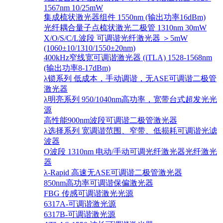
1567nm 10/25mW
集成梳状激光器组件 1550nm (输出功率16dBm)
光纤耦合量子点梳状激光二极管 1310nm 30mW
X/O/S/C/L波段 可调谐光纤激光器 ＞5mW
(1060±10/1310/1550±20nm)
400kHz窄线宽可调谐激光器 (iTLA) 1528-1568nm
(输出功率8-17dBm)
λ锁系列 低成本，手动调谐，无ASE可调谐二极管
激光器
λ明亮系列 950/1040nm高功率，宽带台式超发光光
源
高性能900nm波段可调谐二极管激光器
λ选择系列 宽调谐范围、窄带、低损耗可调谐光滤
波器
O波段 1310nm 电动/手动可调光纤激光器光纤激光
器
λ-Rapid 高速无ASE可调谐二极管激光器
850nm高功率可调谐保偏激光器
FBG 传感可调谐激光光源
6317A-可调谐激光源
6317B-可调谐激光源