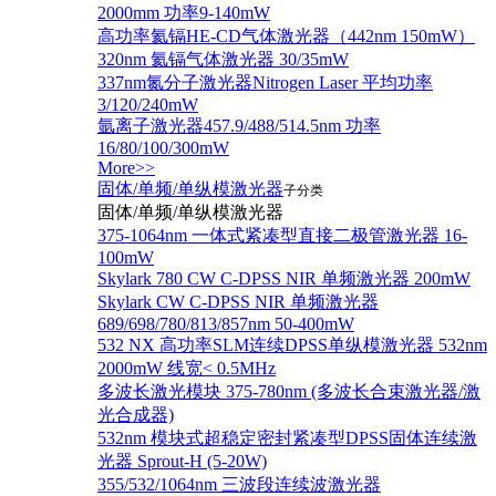
2000mm 功率9-140mW
高功率氦镉HE-CD气体激光器（442nm 150mW）
320nm 氦镉气体激光器 30/35mW
337nm氮分子激光器Nitrogen Laser 平均功率
3/120/240mW
氩离子激光器457.9/488/514.5nm 功率
16/80/100/300mW
More>>
固体/单频/单纵模激光器
子分类
固体/单频/单纵模激光器
375-1064nm 一体式紧凑型直接二极管激光器 16-
100mW
Skylark 780 CW C-DPSS NIR 单频激光器 200mW
Skylark CW C-DPSS NIR 单频激光器
689/698/780/813/857nm 50-400mW
532 NX 高功率SLM连续DPSS单纵模激光器 532nm
2000mW 线宽< 0.5MHz
多波长激光模块 375-780nm (多波长合束激光器/激
光合成器)
532nm 模块式超稳定密封紧凑型DPSS固体连续激
光器 Sprout-H (5-20W)
355/532/1064nm 三波段连续波激光器