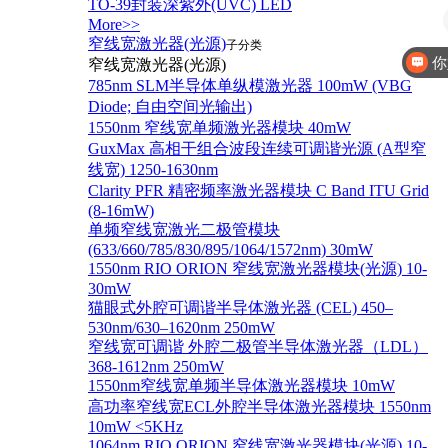
TO-39封装深紫外(UVC) LED
More>>
窄线宽激光器(光源)
子分类
你
窄线宽激光器(光源)
785nm SLM半导体单纵模激光器 100mW (VBG
Diode; 自由空间光输出)
1550nm 窄线宽单频激光器模块 40mW
GuxMax 高相干组合波段连续可调谐光源 (A型窄
线宽) 1250-1630nm
Clarity PFR 精密频率激光器模块 C Band ITU Grid
(8-16mW)
单频窄线宽激光二极管模块
(633/660/785/830/895/1064/1572nm) 30mW
1550nm RIO ORION 窄线宽激光器模块(光源) 10-
30mW
猫眼式外腔可调谐半导体激光器 (CEL) 450–
530nm/630–1620nm 250mW
窄线宽可调谐 外腔二极管半导体激光器（LDL）
368-1612nm 250mW
1550nm窄线宽单频半导体激光器模块 10mW
高功率窄线宽ECL外腔半导体激光器模块 1550nm
10mW <5KHz
1064nm RIO ORION 窄线宽激光器模块(光源) 10-