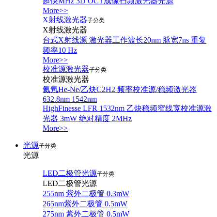
超快MHz 3D OCT成像扫频激光器光源
More>>
X射线激光器
子分类
X射线激光器
台式X射线源 激光器工作波长20nm 脉宽7ns 重复
频率10 Hz
More>>
校准源激光器
子分类
校准源激光器
氦氖He-Ne/乙炔C2H2 频率校准源/稳频激光器
632.8nm 1542nm
HighFinesse LFR 1532nm 乙炔稳频窄线宽校准源激
光器 3mW 绝对精度 2MHz
More>>
光源
子分类
光源
LED二极管光源
子分类
LED二极管光源
255nm 紫外二极管 0.3mW
265nm紫外二极管 0.5mW
275nm 紫外二极管 0.5mW