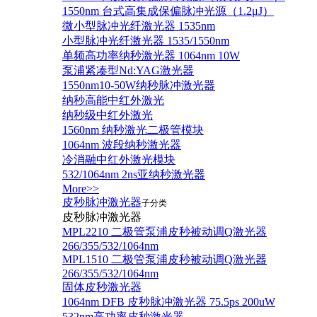
1550nm 台式高集成保偏脉冲光源（1.2μJ）
微小型脉冲光纤激光器 1535nm
小型脉冲光纤激光器 1535/1550nm
单频高功率纳秒激光器 1064nm 10W
泵浦紧凑型Nd:YAG激光器
1550nm10-50W纳秒脉冲激光器
纳秒高能中红外激光
纳秒级中红外激光
1560nm 纳秒激光二极管模块
1064nm 波段纳秒激光器
冷消融中红外激光模块
532/1064nm 2ns亚纳秒激光器
More>>
皮秒脉冲激光器
子分类
皮秒脉冲激光器
​MPL2210 二极管泵浦皮秒被动调Q激光器
266/355/532/1064nm
MPL1510 二极管泵浦皮秒被动调Q激光器
266/355/532/1064nm
固体皮秒激光器
1064nm DFB 皮秒脉冲激光器 75.5ps 200uW
532nm高功率皮秒激光器