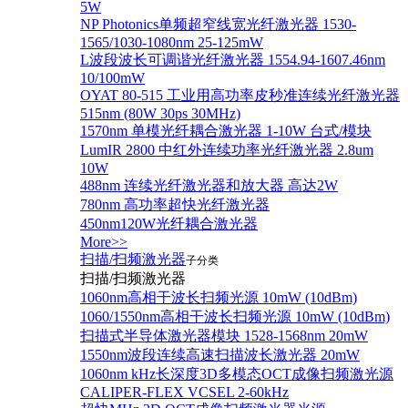
5W
NP Photonics单频超窄线宽光纤激光器 1530-
1565/1030-1080nm 25-125mW
L波段波长可调谐光纤激光器 1554.94-1607.46nm
10/100mW
OYAT 80-515 工业用高功率皮秒准连续光纤激光器
515nm (80W 30ps 30MHz)
1570nm 单模光纤耦合激光器 1-10W 台式/模块
LumIR 2800 中红外连续功率光纤激光器 2.8um
10W
488nm 连续光纤激光器和放大器 高达2W
780nm 高功率超快光纤激光器
450nm120W光纤耦合激光器
More>>
扫描/扫频激光器
子分类
扫描/扫频激光器
1060nm高相干波长扫频光源 10mW (10dBm)
1060/1550nm高相干波长扫频光源 10mW (10dBm)
扫描式半导体激光器模块 1528-1568nm 20mW
1550nm波段连续高速扫描波长激光器 20mW
1060nm kHz长深度3D多模态OCT成像扫频激光源
CALIPER-FLEX VCSEL 2-60kHz