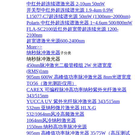
中红外超连续谱激光器 2-10um 50mW
开关型中红外超连续谱光源 1.9-4um 0.9W
L15077-C7超连续谱光源 50mW (1300nm~2000nm)
Polaris 中红外超连续谱激光器 1~4.6um 500/800mW
FLA-SC2100近红外超宽带超连续光源 1200-
2100nm
超宽谱激光光源600-2400nm
More>>
纳秒脉冲激光器
子分类
纳秒脉冲激光器
450nm脉冲激光二极管模组 2W 光谱宽度
(RMS)1nm
905nm 600W 高峰值功率脉冲激光器 8nm光谱宽度
TO56（激光测距仪用）
CAREX 可编程脉冲高功率纳秒紫外光纤激光器
343/515nm
YUCCA UV 紫外光纤脉冲激光器 343/515nm
532nm 亚纳秒微片激光器 HLX-G
532/1064nm风冷高频激光器
1064nm风冷纳秒激光器
1550nm 纳秒高功率脉冲光源
905nm 高峰值功率脉冲激光器 35/75W（高压测试