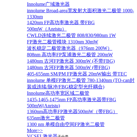
Innolume广域激光器
innolume Broad-area宽发射大面积激光二极管 1000-
1330nm
1420nm FP高功率激光器 带FBG
500mW（Anristu）
CWLD连续激光二极管 808/830/980nm 1W
FP激光二极管模块 1310nm 30mW
波长稳定二极管激光器（976nm 200W）
808nm 高功率FP泵浦激光二极管 200mW
1480nm 古河FP激光器 300mW (不带FBG)
1480nm 古河FP激光器 500mW (带FBG)
405-655nm SM/PM FP激光器 20mW输出 带TEC
innolume 单模FP激光二极管 780-1340nm (TO-can封
装或连续/脉冲/FBG稳定型光纤耦合)
Innolume高功率宽区域二极管
1435-1465-1475nm FP高功率激光器带FBG
500mW(Anristu)
1360nm高功率FP激光器500mW（带FBG）
635nm激光二极管
1300 nm 单模自由空间FP激光二极管
More>>
VCSEL激光器
子分类