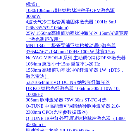
领域）
1030/1064nm 超短纳秒脉冲种子OEM激光源
300mW
4波长气冷二极管泵浦固体激光器 100Hz 5mJ
(266/355/532/1064nm)
25W 1550nm高峰值功率脉冲激光器 15nm光谱宽度
（激光测距仪用）
MNL1342 二极管泵浦亚纳秒被动调Q激光器
336/447/671/1342nm 100Hz 100kW 脉宽0.5ns
Nd:YAG VISOR-R系列 主动调Q纳秒DPSS激光器
1064nm 脉宽小于15ns 重复率1-20 Hz
1550nm 高峰值功率脉冲光纤激光器 1W（DTS，
激光雷达）
532/1064nm EVO-UC-NS 纳秒光纤激光器
UKKO 纳秒光纤激光器 1064nm 200uJ 10W 10-
1000kHz
905nm 脉冲激光器 75W 30ns ST/FC可选
Q-TUNE 中高能量可调谐纳秒脉冲激光器 210-
2300nm OPO(光学参数振荡器)
Q-TUNE-IR中红外可调谐纳秒脉冲激光器（1380-
4500nm）
脉冲激光二极管 (PLD) 870/905nm