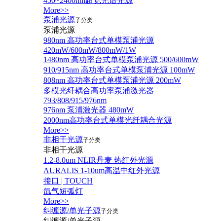
450~2400nm超宽光谱光源
More>>
泵浦光源
子分类
泵浦光源
980nm 高功率台式单模泵浦光源
420mW/600mW/800mW/1W
1480nm 高功率台式单模泵浦光源 500/600mW
910/915nm 高功率台式单模泵浦光源 100mW
808nm 高功率台式单模泵浦光源 200mW
多模光纤耦合高功率泵浦激光器
793/808/915/976nm
976nm 泵浦激光器 480mW
2000nm高功率台式单模光纤耦合光源
More>>
非相干光源
子分类
非相干光源
1.2-8.0um NLIR丹麦 热红外光源
AURALIS 1-10um高温中红外光源
接口 | TOUCH
氙气短弧灯
More>>
纠缠源/单光子源
子分类
纠缠源/单光子源