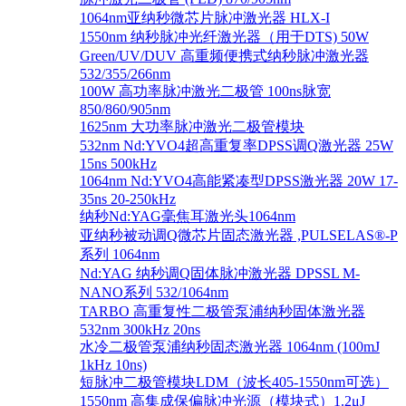
1064nm亚纳秒微芯片脉冲激光器 HLX-I
1550nm 纳秒脉冲光纤激光器（用于DTS) 50W
Green/UV/DUV 高重频便携式纳秒脉冲激光器
532/355/266nm
100W 高功率脉冲激光二极管 100ns脉宽
850/860/905nm
1625nm 大功率脉冲激光二极管模块
532nm Nd:YVO4超高重复率DPSS调Q激光器 25W
15ns 500kHz
1064nm Nd:YVO4高能紧凑型DPSS激光器 20W 17-
35ns 20-250kHz
纳秒Nd:YAG毫焦耳激光头1064nm
亚纳秒被动调Q微芯片固态激光器 ,PULSELAS®-P
系列 1064nm
Nd:YAG 纳秒调Q固体脉冲激光器 DPSSL M-
NANO系列 532/1064nm
TARBO 高重复性二极管泵浦纳秒固体激光器
532nm 300kHz 20ns
水冷二极管泵浦纳秒固态激光器 1064nm (100mJ
1kHz 10ns)
短脉冲二极管模块LDM（波长405-1550nm可选）
1550nm 高集成保偏脉冲光源（模块式）1.2μJ