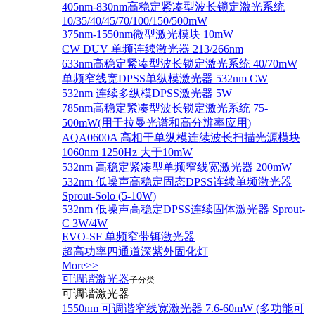
405nm-830nm高稳定紧凑型波长锁定激光系统
10/35/40/45/70/100/150/500mW
375nm-1550nm微型激光模块 10mW
CW DUV 单频连续激光器 213/266nm
633nm高稳定紧凑型波长锁定激光系统 40/70mW
单频窄线宽DPSS单纵模激光器 532nm CW
532nm 连续多纵模DPSS激光器 5W
785nm高稳定紧凑型波长锁定激光系统 75-
500mW(用于拉曼光谱和高分辨率应用)
AQA0600A 高相干单纵模连续波长扫描光源模块
1060nm 1250Hz 大于10mW
532nm 高稳定紧凑型单频窄线宽激光器 200mW
532nm 低噪声高稳定固态DPSS连续单频激光器
Sprout‐Solo (5-10W)
532nm 低噪声高稳定DPSS连续固体激光器 Sprout-
C 3W/4W
EVO-SF 单频窄带铒激光器
超高功率四通道深紫外固化灯
More>>
可调谐激光器
子分类
可调谐激光器
1550nm 可调谐窄线宽激光器 7.6-60mW (多功能可