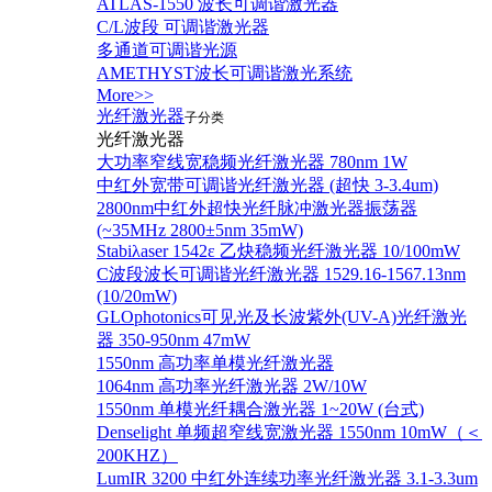
ATLAS-1550 波长可调谐激光器
C/L波段 可调谐激光器
多通道可调谐光源
AMETHYST波长可调谐激光系统
More>>
光纤激光器
子分类
光纤激光器
大功率窄线宽稳频光纤激光器 780nm 1W
中红外宽带可调谐光纤激光器 (超快 3-3.4um)
2800nm中红外超快光纤脉冲激光器振荡器
(~35MHz 2800±5nm 35mW)
Stabiλaser 1542ε 乙炔稳频光纤激光器 10/100mW
C波段波长可调谐光纤激光器 1529.16-1567.13nm
(10/20mW)
GLOphotonics可见光及长波紫外(UV-A)光纤激光
器 350-950nm 47mW
1550nm 高功率单模光纤激光器
1064nm 高功率光纤激光器 2W/10W
1550nm 单模光纤耦合激光器 1~20W (台式)
Denselight 单频超窄线宽激光器 1550nm 10mW（＜
200KHZ）
LumIR 3200 中红外连续功率光纤激光器 3.1-3.3um