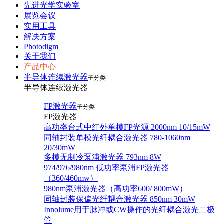
先进光学实验室
展览会议
实用工具
解决方案
Photodigm
关于我们
产品中心
半导体连续激光器
子分类
半导体连续激光器
FP激光器
子分类
FP激光器
高功率台式中红外单模FP光源 2000nm 10/15mW
同轴封装单模光纤耦合激光器 780-1060nm
20/30mW
多模无制冷泵浦激光器 793nm 8W
974/976/980nm 低功率泵浦FP激光器
（360/460mw）
980nm泵浦激光器（高功率600/ 800mW）
同轴封装保偏光纤耦合激光器 850nm 30mW
Innolume用于脉冲或CW操作的光纤耦合激光二极
管