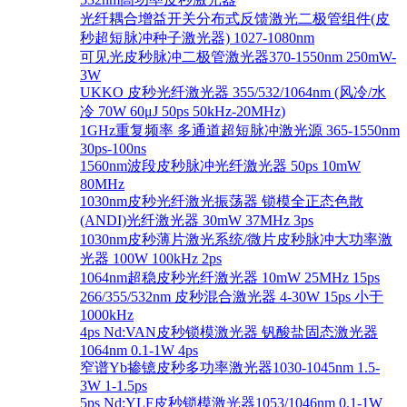
光纤耦合增益开关分布式反馈激光二极管组件(皮
秒超短脉冲种子激光器) 1027-1080nm
可见光皮秒脉冲二极管激光器370-1550nm 250mW-
3W
UKKO 皮秒光纤激光器 355/532/1064nm (风冷/水
冷 70W 60μJ 50ps 50kHz-20MHz)
1GHz重复频率 多通道超短脉冲激光源 365-1550nm
30ps-100ns
1560nm波段皮秒脉冲光纤激光器 50ps 10mW
80MHz
1030nm皮秒光纤激光振荡器 锁模全正态色散
(ANDI)光纤激光器 30mW 37MHz 3ps
1030nm皮秒薄片激光系统/微片皮秒脉冲大功率激
光器 100W 100kHz 2ps
1064nm超稳皮秒光纤激光器 10mW 25MHz 15ps
266/355/532nm 皮秒混合激光器 4-30W 15ps 小于
1000kHz
4ps Nd:VAN皮秒锁模激光器 钒酸盐固态激光器
1064nm 0.1-1W 4ps
窄谱Yb掺镱皮秒多功率激光器1030-1045nm 1.5-
3W 1-1.5ps
5ps Nd:YLF皮秒锁模激光器1053/1046nm 0.1-1W