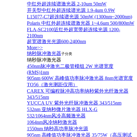
中红外超连续谱激光器 2-10um 50mW
开关型中红外超连续谱光源 1.9-4um 0.9W
L15077-C7超连续谱光源 50mW (1300nm~2000nm)
Polaris 中红外超连续谱激光器 1~4.6um 500/800mW
FLA-SC2100近红外超宽带超连续光源 1200-
2100nm
超宽谱激光光源600-2400nm
More>>
纳秒脉冲激光器
子分类
纳秒脉冲激光器
450nm脉冲激光二极管模组 2W 光谱宽度
(RMS)1nm
905nm 600W 高峰值功率脉冲激光器 8nm光谱宽度
TO56（激光测距仪用）
CAREX 可编程脉冲高功率纳秒紫外光纤激光器
343/515nm
YUCCA UV 紫外光纤脉冲激光器 343/515nm
532nm 亚纳秒微片激光器 HLX-G
532/1064nm风冷高频激光器
1064nm风冷纳秒激光器
1550nm 纳秒高功率脉冲光源
905nm 高峰值功率脉冲激光器 35/75W（高压测试