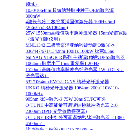
领域）
1030/1064nm 超短纳秒脉冲种子OEM激光源
300mW
4波长气冷二极管泵浦固体激光器 100Hz 5mJ
(266/355/532/1064nm)
25W 1550nm高峰值功率脉冲激光器 15nm光谱宽度
（激光测距仪用）
MNL1342 二极管泵浦亚纳秒被动调Q激光器
336/447/671/1342nm 100Hz 100kW 脉宽0.5ns
Nd:YAG VISOR-R系列 主动调Q纳秒DPSS激光器
1064nm 脉宽小于15ns 重复率1-20 Hz
1550nm 高峰值功率脉冲光纤激光器 1W（DTS，
激光雷达）
532/1064nm EVO-UC-NS 纳秒光纤激光器
UKKO 纳秒光纤激光器 1064nm 200uJ 10W 10-
1000kHz
905nm 脉冲激光器 75W 30ns ST/FC可选
Q-TUNE 中高能量可调谐纳秒脉冲激光器 210-
2300nm OPO(光学参数振荡器)
Q-TUNE-IR中红外可调谐纳秒脉冲激光器（1380-
4500nm）
脉冲激光二极管 (PLD) 870/905nm