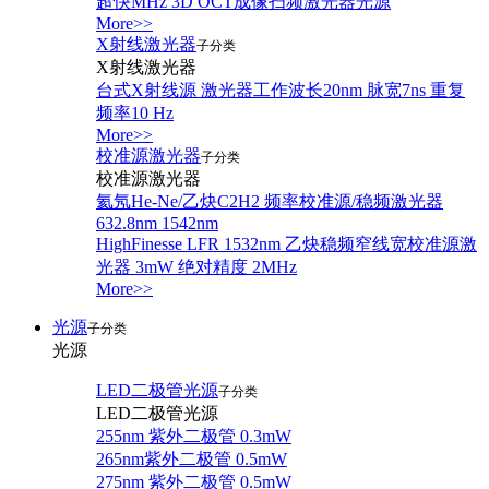
超快MHz 3D OCT成像扫频激光器光源
More>>
X射线激光器
子分类
X射线激光器
台式X射线源 激光器工作波长20nm 脉宽7ns 重复
频率10 Hz
More>>
校准源激光器
子分类
校准源激光器
氦氖He-Ne/乙炔C2H2 频率校准源/稳频激光器
632.8nm 1542nm
HighFinesse LFR 1532nm 乙炔稳频窄线宽校准源激
光器 3mW 绝对精度 2MHz
More>>
光源
子分类
光源
LED二极管光源
子分类
LED二极管光源
255nm 紫外二极管 0.3mW
265nm紫外二极管 0.5mW
275nm 紫外二极管 0.5mW