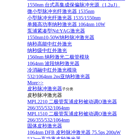
1550nm 台式高集成保偏脉冲光源（1.2μJ）
微小型脉冲光纤激光器 1535nm
小型脉冲光纤激光器 1535/1550nm
单频高功率纳秒激光器 1064nm 10W
泵浦紧凑型Nd:YAG激光器
1550nm10-50W纳秒脉冲激光器
纳秒高能中红外激光
纳秒级中红外激光
1560nm 纳秒激光二极管模块
1064nm 波段纳秒激光器
冷消融中红外激光模块
532/1064nm 2ns亚纳秒激光器
More>>
皮秒脉冲激光器
子分类
皮秒脉冲激光器
​MPL2210 二极管泵浦皮秒被动调Q激光器
266/355/532/1064nm
MPL1510 二极管泵浦皮秒被动调Q激光器
266/355/532/1064nm
固体皮秒激光器
1064nm DFB 皮秒脉冲激光器 75.5ps 200uW
532nm高功率皮秒激光器