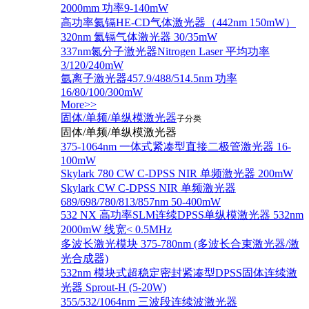
2000mm 功率9-140mW
高功率氦镉HE-CD气体激光器（442nm 150mW）
320nm 氦镉气体激光器 30/35mW
337nm氮分子激光器Nitrogen Laser 平均功率
3/120/240mW
氩离子激光器457.9/488/514.5nm 功率
16/80/100/300mW
More>>
固体/单频/单纵模激光器
子分类
固体/单频/单纵模激光器
375-1064nm 一体式紧凑型直接二极管激光器 16-
100mW
Skylark 780 CW C-DPSS NIR 单频激光器 200mW
Skylark CW C-DPSS NIR 单频激光器
689/698/780/813/857nm 50-400mW
532 NX 高功率SLM连续DPSS单纵模激光器 532nm
2000mW 线宽< 0.5MHz
多波长激光模块 375-780nm (多波长合束激光器/激
光合成器)
532nm 模块式超稳定密封紧凑型DPSS固体连续激
光器 Sprout-H (5-20W)
355/532/1064nm 三波段连续波激光器