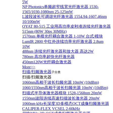
5W
NP Photonics单频超窄线宽光纤激光器 1530-
1565/1030-1080nm 25-125mW
L波段波长可调谐光纤激光器 1554.94-1607.46nm
10/100mW
OYAT 80-515 工业用高功率皮秒准连续光纤激光器
515nm (80W 30ps 30MHz)
1570nm 单模光纤耦合激光器 1-10W 台式/模块
LumIR 2800 中红外连续功率光纤激光器 2.8um
10W
488nm 连续光纤激光器和放大器 高达2W
780nm 高功率超快光纤激光器
450nm120W光纤耦合激光器
More>>
扫描/扫频激光器
子分类
扫描/扫频激光器
1060nm高相干波长扫频光源 10mW (10dBm)
1060/1550nm高相干波长扫频光源 10mW (10dBm)
扫描式半导体激光器模块 1528-1568nm 20mW
1550nm波段连续高速扫描波长激光器 20mW
1060nm kHz长深度3D多模态OCT成像扫频激光源
CALIPER-FLEX VCSEL 2-60kHz