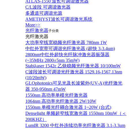
ATLAS-1550 波长可调谐激光器
C/L波段 可调谐激光器
多通道可调谐光源
AMETHYST波长可调谐激光系统
More>>
光纤激光器
子分类
光纤激光器
大功率窄线宽稳频光纤激光器 780nm 1W
中红外宽带可调谐光纤激光器 (超快 3-3.4um)
2800nm中红外超快光纤脉冲激光器振荡器
(~35MHz 2800±5nm 35mW)
Stabiλaser 1542ε 乙炔稳频光纤激光器 10/100mW
C波段波长可调谐光纤激光器 1529.16-1567.13nm
(10/20mW)
GLOphotonics可见光及长波紫外(UV-A)光纤激光
器 350-950nm 47mW
1550nm 高功率单模光纤激光器
1064nm 高功率光纤激光器 2W/10W
1550nm 单模光纤耦合激光器 1~20W (台式)
Denselight 单频超窄线宽激光器 1550nm 10mW（＜
200KHZ）
LumIR 3200 中红外连续功率光纤激光器 3.1-3.3um