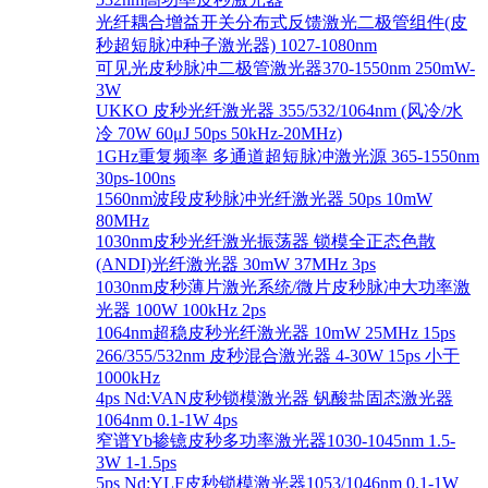
光纤耦合增益开关分布式反馈激光二极管组件(皮
秒超短脉冲种子激光器) 1027-1080nm
可见光皮秒脉冲二极管激光器370-1550nm 250mW-
3W
UKKO 皮秒光纤激光器 355/532/1064nm (风冷/水
冷 70W 60μJ 50ps 50kHz-20MHz)
1GHz重复频率 多通道超短脉冲激光源 365-1550nm
30ps-100ns
1560nm波段皮秒脉冲光纤激光器 50ps 10mW
80MHz
1030nm皮秒光纤激光振荡器 锁模全正态色散
(ANDI)光纤激光器 30mW 37MHz 3ps
1030nm皮秒薄片激光系统/微片皮秒脉冲大功率激
光器 100W 100kHz 2ps
1064nm超稳皮秒光纤激光器 10mW 25MHz 15ps
266/355/532nm 皮秒混合激光器 4-30W 15ps 小于
1000kHz
4ps Nd:VAN皮秒锁模激光器 钒酸盐固态激光器
1064nm 0.1-1W 4ps
窄谱Yb掺镱皮秒多功率激光器1030-1045nm 1.5-
3W 1-1.5ps
5ps Nd:YLF皮秒锁模激光器1053/1046nm 0.1-1W