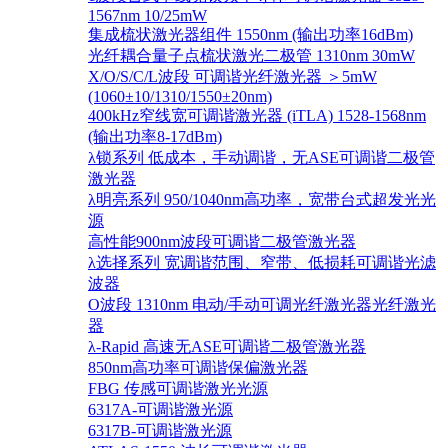
1567nm 10/25mW
集成梳状激光器组件 1550nm (输出功率16dBm)
光纤耦合量子点梳状激光二极管 1310nm 30mW
X/O/S/C/L波段 可调谐光纤激光器 ＞5mW
(1060±10/1310/1550±20nm)
400kHz窄线宽可调谐激光器 (iTLA) 1528-1568nm
(输出功率8-17dBm)
λ锁系列 低成本，手动调谐，无ASE可调谐二极管
激光器
λ明亮系列 950/1040nm高功率，宽带台式超发光光
源
高性能900nm波段可调谐二极管激光器
λ选择系列 宽调谐范围、窄带、低损耗可调谐光滤
波器
O波段 1310nm 电动/手动可调光纤激光器光纤激光
器
λ-Rapid 高速无ASE可调谐二极管激光器
850nm高功率可调谐保偏激光器
FBG 传感可调谐激光光源
6317A-可调谐激光源
6317B-可调谐激光源