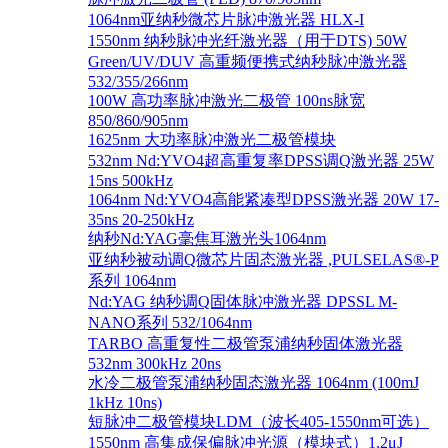
1064nm亚纳秒微芯片脉冲激光器 HLX-I
1550nm 纳秒脉冲光纤激光器（用于DTS) 50W
Green/UV/DUV 高重频便携式纳秒脉冲激光器
532/355/266nm
100W 高功率脉冲激光二极管 100ns脉宽
850/860/905nm
1625nm 大功率脉冲激光二极管模块
532nm Nd:YVO4超高重复率DPSS调Q激光器 25W
15ns 500kHz
1064nm Nd:YVO4高能紧凑型DPSS激光器 20W 17-
35ns 20-250kHz
纳秒Nd:YAG毫焦耳激光头1064nm
亚纳秒被动调Q微芯片固态激光器 ,PULSELAS®-P
系列 1064nm
Nd:YAG 纳秒调Q固体脉冲激光器 DPSSL M-
NANO系列 532/1064nm
TARBO 高重复性二极管泵浦纳秒固体激光器
532nm 300kHz 20ns
水冷二极管泵浦纳秒固态激光器 1064nm (100mJ
1kHz 10ns)
短脉冲二极管模块LDM（波长405-1550nm可选）
1550nm 高集成保偏脉冲光源（模块式）1.2μJ