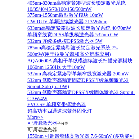
405nm-830nm高稳定紧凑型波长锁定激光系统
10/35/40/45/70/100/150/500mW
375nm-1550nm微型激光模块 10mW
CW DUV 单频连续激光器 213/266nm
633nm高稳定紧凑型波长锁定激光系统 40/70mW
单频窄线宽DPSS单纵模激光器 532nm CW
532nm 连续多纵模DPSS激光器 5W
785nm高稳定紧凑型波长锁定激光系统 75-
500mW(用于拉曼光谱和高分辨率应用)
AQA0600A 高相干单纵模连续波长扫描光源模块
1060nm 1250Hz 大于10mW
532nm 高稳定紧凑型单频窄线宽激光器 200mW
532nm 低噪声高稳定固态DPSS连续单频激光器
Sprout‐Solo (5-10W)
532nm 低噪声高稳定DPSS连续固体激光器 Sprout-
C 3W/4W
EVO-SF 单频窄带铒激光器
超高功率四通道深紫外固化灯
More>>
可调谐激光器
子分类
可调谐激光器
1550nm 可调谐窄线宽激光器 7.6-60mW (多功能可