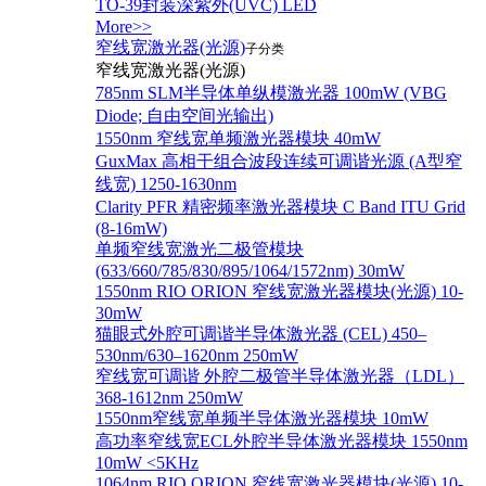
TO-39封装深紫外(UVC) LED
More>>
窄线宽激光器(光源)
子分类
窄线宽激光器(光源)
785nm SLM半导体单纵模激光器 100mW (VBG
Diode; 自由空间光输出)
1550nm 窄线宽单频激光器模块 40mW
GuxMax 高相干组合波段连续可调谐光源 (A型窄
线宽) 1250-1630nm
Clarity PFR 精密频率激光器模块 C Band ITU Grid
(8-16mW)
单频窄线宽激光二极管模块
(633/660/785/830/895/1064/1572nm) 30mW
1550nm RIO ORION 窄线宽激光器模块(光源) 10-
30mW
猫眼式外腔可调谐半导体激光器 (CEL) 450–
530nm/630–1620nm 250mW
窄线宽可调谐 外腔二极管半导体激光器（LDL）
368-1612nm 250mW
1550nm窄线宽单频半导体激光器模块 10mW
高功率窄线宽ECL外腔半导体激光器模块 1550nm
10mW <5KHz
1064nm RIO ORION 窄线宽激光器模块(光源) 10-