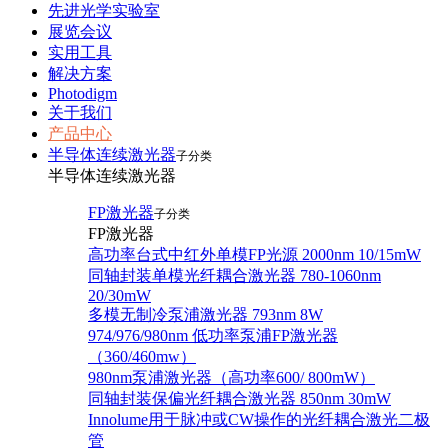
先进光学实验室
展览会议
实用工具
解决方案
Photodigm
关于我们
产品中心
半导体连续激光器
子分类
半导体连续激光器
FP激光器
子分类
FP激光器
高功率台式中红外单模FP光源 2000nm 10/15mW
同轴封装单模光纤耦合激光器 780-1060nm
20/30mW
多模无制冷泵浦激光器 793nm 8W
974/976/980nm 低功率泵浦FP激光器
（360/460mw）
980nm泵浦激光器（高功率600/ 800mW）
同轴封装保偏光纤耦合激光器 850nm 30mW
Innolume用于脉冲或CW操作的光纤耦合激光二极
管