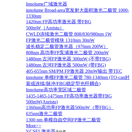
Innolume广域激光器
innolume Broad-area宽发射大面积激光二极管 1000-
1330nm
1420nm FP高功率激光器 带FBG
500mW（Anristu）
CWLD连续激光二极管 808/830/980nm 1W
FP激光二极管模块 1310nm 30mW
波长稳定二极管激光器（976nm 200W）
808nm 高功率FP泵浦激光二极管 200mW
1480nm 古河FP激光器 300mW (不带FBG)
1480nm 古河FP激光器 500mW (带FBG)
405-655nm SM/PM FP激光器 20mW输出 带TEC
innolume 单模FP激光二极管 780-1340nm (TO-can封
装或连续/脉冲/FBG稳定型光纤耦合)
Innolume高功率宽区域二极管
1435-1465-1475nm FP高功率激光器带FBG
500mW(Anristu)
1360nm高功率FP激光器500mW（带FBG）
635nm激光二极管
1300 nm 单模自由空间FP激光二极管
More>>
VCSEL激光器
子分类