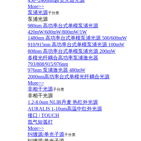
450~2400nm超宽光谱光源
More>>
泵浦光源
子分类
泵浦光源
980nm 高功率台式单模泵浦光源
420mW/600mW/800mW/1W
1480nm 高功率台式单模泵浦光源 500/600mW
910/915nm 高功率台式单模泵浦光源 100mW
808nm 高功率台式单模泵浦光源 200mW
多模光纤耦合高功率泵浦激光器
793/808/915/976nm
976nm 泵浦激光器 480mW
2000nm高功率台式单模光纤耦合光源
More>>
非相干光源
子分类
非相干光源
1.2-8.0um NLIR丹麦 热红外光源
AURALIS 1-10um高温中红外光源
接口 | TOUCH
氙气短弧灯
More>>
纠缠源/单光子源
子分类
纠缠源/单光子源