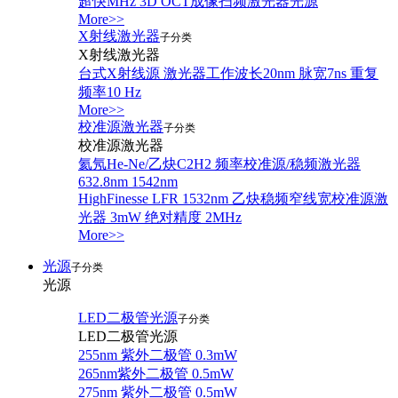
超快MHz 3D OCT成像扫频激光器光源
More>>
X射线激光器
子分类
X射线激光器
台式X射线源 激光器工作波长20nm 脉宽7ns 重复
频率10 Hz
More>>
校准源激光器
子分类
校准源激光器
氦氖He-Ne/乙炔C2H2 频率校准源/稳频激光器
632.8nm 1542nm
HighFinesse LFR 1532nm 乙炔稳频窄线宽校准源激
光器 3mW 绝对精度 2MHz
More>>
光源
子分类
光源
LED二极管光源
子分类
LED二极管光源
255nm 紫外二极管 0.3mW
265nm紫外二极管 0.5mW
275nm 紫外二极管 0.5mW