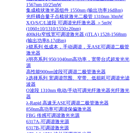
1567nm 10/25mW
集成梳状激光器组件 1550nm (输出功率16dBm)
光纤耦合量子点梳状激光二极管 1310nm 30mW
X/O/S/C/L波段 可调谐光纤激光器 ＞5mW
(1060±10/1310/1550±20nm)
400kHz窄线宽可调谐激光器 (iTLA) 1528-1568nm
(输出功率8-17dBm)
λ锁系列 低成本，手动调谐，无ASE可调谐二极管
激光器
λ明亮系列 950/1040nm高功率，宽带台式超发光光
源
高性能900nm波段可调谐二极管激光器
λ选择系列 宽调谐范围、窄带、低损耗可调谐光滤
波器
O波段 1310nm 电动/手动可调光纤激光器光纤激光
器
λ-Rapid 高速无ASE可调谐二极管激光器
850nm高功率可调谐保偏激光器
FBG 传感可调谐激光光源
6317A-可调谐激光源
6317B-可调谐激光源