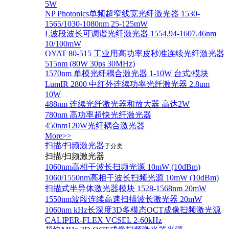
5W
NP Photonics单频超窄线宽光纤激光器 1530-
1565/1030-1080nm 25-125mW
L波段波长可调谐光纤激光器 1554.94-1607.46nm
10/100mW
OYAT 80-515 工业用高功率皮秒准连续光纤激光器
515nm (80W 30ps 30MHz)
1570nm 单模光纤耦合激光器 1-10W 台式/模块
LumIR 2800 中红外连续功率光纤激光器 2.8um
10W
488nm 连续光纤激光器和放大器 高达2W
780nm 高功率超快光纤激光器
450nm120W光纤耦合激光器
More>>
扫描/扫频激光器
子分类
扫描/扫频激光器
1060nm高相干波长扫频光源 10mW (10dBm)
1060/1550nm高相干波长扫频光源 10mW (10dBm)
扫描式半导体激光器模块 1528-1568nm 20mW
1550nm波段连续高速扫描波长激光器 20mW
1060nm kHz长深度3D多模态OCT成像扫频激光源
CALIPER-FLEX VCSEL 2-60kHz