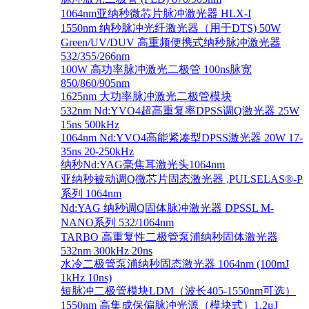
1064nm亚纳秒微芯片脉冲激光器 HLX-I
1550nm 纳秒脉冲光纤激光器（用于DTS) 50W
Green/UV/DUV 高重频便携式纳秒脉冲激光器
532/355/266nm
100W 高功率脉冲激光二极管 100ns脉宽
850/860/905nm
1625nm 大功率脉冲激光二极管模块
532nm Nd:YVO4超高重复率DPSS调Q激光器 25W
15ns 500kHz
1064nm Nd:YVO4高能紧凑型DPSS激光器 20W 17-
35ns 20-250kHz
纳秒Nd:YAG毫焦耳激光头1064nm
亚纳秒被动调Q微芯片固态激光器 ,PULSELAS®-P
系列 1064nm
Nd:YAG 纳秒调Q固体脉冲激光器 DPSSL M-
NANO系列 532/1064nm
TARBO 高重复性二极管泵浦纳秒固体激光器
532nm 300kHz 20ns
水冷二极管泵浦纳秒固态激光器 1064nm (100mJ
1kHz 10ns)
短脉冲二极管模块LDM（波长405-1550nm可选）
1550nm 高集成保偏脉冲光源（模块式）1.2μJ