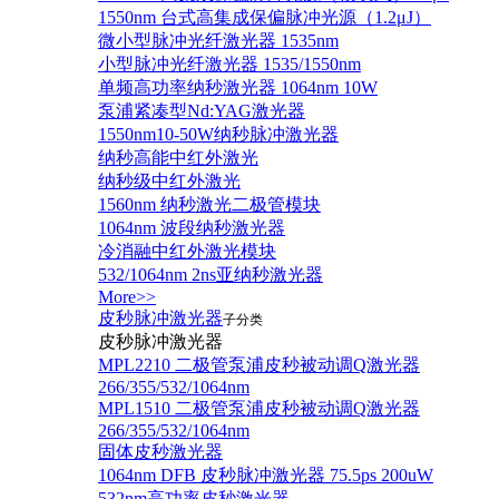
1550nm 台式高集成保偏脉冲光源（1.2μJ）
微小型脉冲光纤激光器 1535nm
小型脉冲光纤激光器 1535/1550nm
单频高功率纳秒激光器 1064nm 10W
泵浦紧凑型Nd:YAG激光器
1550nm10-50W纳秒脉冲激光器
纳秒高能中红外激光
纳秒级中红外激光
1560nm 纳秒激光二极管模块
1064nm 波段纳秒激光器
冷消融中红外激光模块
532/1064nm 2ns亚纳秒激光器
More>>
皮秒脉冲激光器
子分类
皮秒脉冲激光器
​MPL2210 二极管泵浦皮秒被动调Q激光器
266/355/532/1064nm
MPL1510 二极管泵浦皮秒被动调Q激光器
266/355/532/1064nm
固体皮秒激光器
1064nm DFB 皮秒脉冲激光器 75.5ps 200uW
532nm高功率皮秒激光器