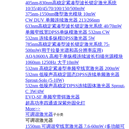
405nm-830nm高稳定紧凑型波长锁定激光系统
10/35/40/45/70/100/150/500mW
375nm-1550nm微型激光模块 10mW
CW DUV 单频连续激光器 213/266nm
633nm高稳定紧凑型波长锁定激光系统 40/70mW
单频窄线宽DPSS单纵模激光器 532nm CW
532nm 连续多纵模DPSS激光器 5W
785nm高稳定紧凑型波长锁定激光系统 75-
500mW(用于拉曼光谱和高分辨率应用)
AQA0600A 高相干单纵模连续波长扫描光源模块
1060nm 1250Hz 大于10mW
532nm 高稳定紧凑型单频窄线宽激光器 200mW
532nm 低噪声高稳定固态DPSS连续单频激光器
Sprout‐Solo (5-10W)
532nm 低噪声高稳定DPSS连续固体激光器 Sprout-
C 3W/4W
EVO-SF 单频窄带铒激光器
超高功率四通道深紫外固化灯
More>>
可调谐激光器
子分类
可调谐激光器
1550nm 可调谐窄线宽激光器 7.6-60mW (多功能可