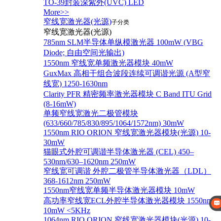
TO-39封装深紫外(UVC) LED
More>>
窄线宽激光器(光源)
子分类
窄线宽激光器(光源)
785nm SLM半导体单纵模激光器 100mW (VBG
Diode; 自由空间光输出)
1550nm 窄线宽单频激光器模块 40mW
GuxMax 高相干组合波段连续可调谐光源 (A型窄
线宽) 1250-1630nm
Clarity PFR 精密频率激光器模块 C Band ITU Grid
(8-16mW)
单频窄线宽激光二极管模块
(633/660/785/830/895/1064/1572nm) 30mW
1550nm RIO ORION 窄线宽激光器模块(光源) 10-
30mW
猫眼式外腔可调谐半导体激光器 (CEL) 450–
530nm/630–1620nm 250mW
窄线宽可调谐 外腔二极管半导体激光器（LDL）
368-1612nm 250mW
1550nm窄线宽单频半导体激光器模块 10mW
高功率窄线宽ECL外腔半导体激光器模块 1550nm
10mW <5KHz
1064nm RIO ORION 窄线宽激光器模块(光源) 10-