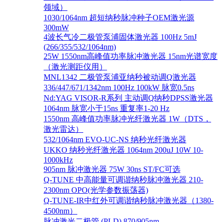
领域）
1030/1064nm 超短纳秒脉冲种子OEM激光源
300mW
4波长气冷二极管泵浦固体激光器 100Hz 5mJ
(266/355/532/1064nm)
25W 1550nm高峰值功率脉冲激光器 15nm光谱宽度
（激光测距仪用）
MNL1342 二极管泵浦亚纳秒被动调Q激光器
336/447/671/1342nm 100Hz 100kW 脉宽0.5ns
Nd:YAG VISOR-R系列 主动调Q纳秒DPSS激光器
1064nm 脉宽小于15ns 重复率1-20 Hz
1550nm 高峰值功率脉冲光纤激光器 1W（DTS，
激光雷达）
532/1064nm EVO-UC-NS 纳秒光纤激光器
UKKO 纳秒光纤激光器 1064nm 200uJ 10W 10-
1000kHz
905nm 脉冲激光器 75W 30ns ST/FC可选
Q-TUNE 中高能量可调谐纳秒脉冲激光器 210-
2300nm OPO(光学参数振荡器)
Q-TUNE-IR中红外可调谐纳秒脉冲激光器（1380-
4500nm）
脉冲激光二极管 (PLD) 870/905nm