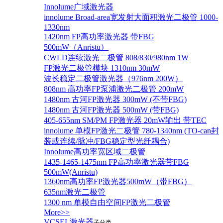
Innolume广域激光器
innolume Broad-area宽发射大面积激光二极管 1000-
1330nm
1420nm FP高功率激光器 带FBG
500mW（Anristu）
CWLD连续激光二极管 808/830/980nm 1W
FP激光二极管模块 1310nm 30mW
波长稳定二极管激光器（976nm 200W）
808nm 高功率FP泵浦激光二极管 200mW
1480nm 古河FP激光器 300mW (不带FBG)
1480nm 古河FP激光器 500mW (带FBG)
405-655nm SM/PM FP激光器 20mW输出 带TEC
innolume 单模FP激光二极管 780-1340nm (TO-can封
装或连续/脉冲/FBG稳定型光纤耦合)
Innolume高功率宽区域二极管
1435-1465-1475nm FP高功率激光器带FBG
500mW(Anristu)
1360nm高功率FP激光器500mW（带FBG）
635nm激光二极管
1300 nm 单模自由空间FP激光二极管
More>>
VCSEL激光器
子分类