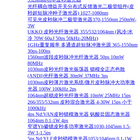
光纤耦合增益开关分布式反馈激光二极管组件(皮
秒超短脉冲种子激光器) 1027-1080nm
可见光皮秒脉冲二极管激光器370-1550nm 250mW-
3W
UKKO 皮秒光纤激光器 355/532/1064nm (风冷/水
冷 70W 60μJ 50ps 50kHz-20MHz)
1GHz重复频率 多通道超短脉冲激光源 365-1550nm
30ps-100ns
1560nm波段皮秒脉冲光纤激光器 50ps 10mW
80MHz
1030nm皮秒光纤激光振荡器 锁模全正态色散
(ANDI)光纤激光器 30mW 37MHz 3ps
1030nm皮秒薄片激光系统/微片皮秒脉冲大功率激
光器 100W 100kHz 2ps
1064nm超稳皮秒光纤激光器 10mW 25MHz 15ps
266/355/532nm 皮秒混合激光器 4-30W 15ps 小于
1000kHz
4ps Nd:VAN皮秒锁模激光器 钒酸盐固态激光器
1064nm 0.1-1W 4ps
窄谱Yb掺镱皮秒多功率激光器1030-1045nm 1.5-
3W 1-1.5ps
5ps Nd:YLF皮秒锁模激光器1053/1046nm 0.1-1W