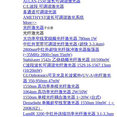
ATLAS-1550 波长可调谐激光器
C/L波段 可调谐激光器
多通道可调谐光源
AMETHYST波长可调谐激光系统
More>>
光纤激光器
子分类
光纤激光器
大功率窄线宽稳频光纤激光器 780nm 1W
中红外宽带可调谐光纤激光器 (超快 3-3.4um)
2800nm中红外超快光纤脉冲激光器振荡器
(~35MHz 2800±5nm 35mW)
Stabiλaser 1542ε 乙炔稳频光纤激光器 10/100mW
C波段波长可调谐光纤激光器 1529.16-1567.13nm
(10/20mW)
GLOphotonics可见光及长波紫外(UV-A)光纤激光
器 350-950nm 47mW
1550nm 高功率单模光纤激光器
1064nm 高功率光纤激光器 2W/10W
1550nm 单模光纤耦合激光器 1~20W (台式)
Denselight 单频超窄线宽激光器 1550nm 10mW（＜
200KHZ）
LumIR 3200 中红外连续功率光纤激光器 3.1-3.3um