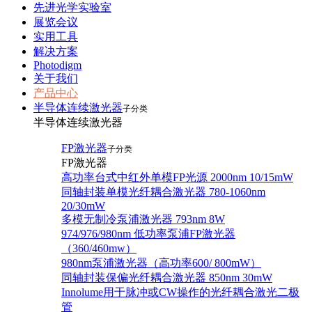
先进光学实验室
展览会议
实用工具
解决方案
Photodigm
关于我们
产品中心
半导体连续激光器
子分类
半导体连续激光器
FP激光器
子分类
FP激光器
高功率台式中红外单模FP光源 2000nm 10/15mW
同轴封装单模光纤耦合激光器 780-1060nm
20/30mW
多模无制冷泵浦激光器 793nm 8W
974/976/980nm 低功率泵浦FP激光器
（360/460mw）
980nm泵浦激光器（高功率600/ 800mW）
同轴封装保偏光纤耦合激光器 850nm 30mW
Innolume用于脉冲或CW操作的光纤耦合激光二极
管