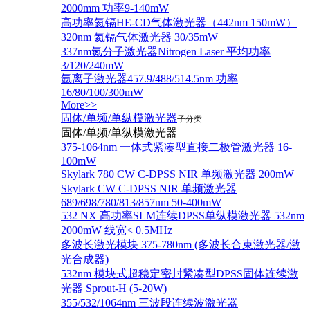
2000mm 功率9-140mW
高功率氦镉HE-CD气体激光器（442nm 150mW）
320nm 氦镉气体激光器 30/35mW
337nm氮分子激光器Nitrogen Laser 平均功率
3/120/240mW
氩离子激光器457.9/488/514.5nm 功率
16/80/100/300mW
More>>
固体/单频/单纵模激光器
子分类
固体/单频/单纵模激光器
375-1064nm 一体式紧凑型直接二极管激光器 16-
100mW
Skylark 780 CW C-DPSS NIR 单频激光器 200mW
Skylark CW C-DPSS NIR 单频激光器
689/698/780/813/857nm 50-400mW
532 NX 高功率SLM连续DPSS单纵模激光器 532nm
2000mW 线宽< 0.5MHz
多波长激光模块 375-780nm (多波长合束激光器/激
光合成器)
532nm 模块式超稳定密封紧凑型DPSS固体连续激
光器 Sprout-H (5-20W)
355/532/1064nm 三波段连续波激光器