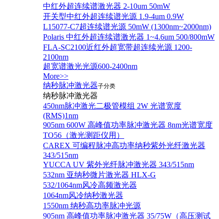
中红外超连续谱激光器 2-10um 50mW
开关型中红外超连续谱光源 1.9-4um 0.9W
L15077-C7超连续谱光源 50mW (1300nm~2000nm)
Polaris 中红外超连续谱激光器 1~4.6um 500/800mW
FLA-SC2100近红外超宽带超连续光源 1200-
2100nm
超宽谱激光光源600-2400nm
More>>
纳秒脉冲激光器
子分类
纳秒脉冲激光器
450nm脉冲激光二极管模组 2W 光谱宽度
(RMS)1nm
905nm 600W 高峰值功率脉冲激光器 8nm光谱宽度
TO56（激光测距仪用）
CAREX 可编程脉冲高功率纳秒紫外光纤激光器
343/515nm
YUCCA UV 紫外光纤脉冲激光器 343/515nm
532nm 亚纳秒微片激光器 HLX-G
532/1064nm风冷高频激光器
1064nm风冷纳秒激光器
1550nm 纳秒高功率脉冲光源
905nm 高峰值功率脉冲激光器 35/75W（高压测试