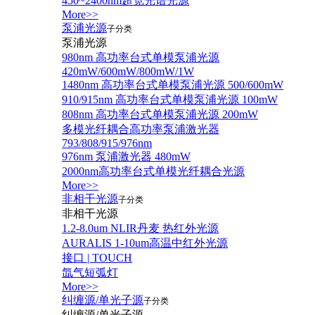
450~2400nm超宽光谱光源
More>>
泵浦光源
子分类
泵浦光源
980nm 高功率台式单模泵浦光源
420mW/600mW/800mW/1W
1480nm 高功率台式单模泵浦光源 500/600mW
910/915nm 高功率台式单模泵浦光源 100mW
808nm 高功率台式单模泵浦光源 200mW
多模光纤耦合高功率泵浦激光器
793/808/915/976nm
976nm 泵浦激光器 480mW
2000nm高功率台式单模光纤耦合光源
More>>
非相干光源
子分类
非相干光源
1.2-8.0um NLIR丹麦 热红外光源
AURALIS 1-10um高温中红外光源
接口 | TOUCH
氙气短弧灯
More>>
纠缠源/单光子源
子分类
纠缠源/单光子源