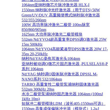
1064nm亚纳秒微芯片脉冲激光器 HLX-I
1550nm 纳秒脉冲光纤激光器（用于DTS) 50W
Green/UV/DUV 高重频便携式纳秒脉冲激光器
532/355/266nm
100W 高功率脉冲激光二极管 100ns脉宽
850/860/905nm
1625nm 大功率脉冲激光二极管模块
532nm Nd:YVO4超高重复率DPSS调Q激光器 25W
15ns 500kHz
1064nm Nd:YVO4高能紧凑型DPSS激光器 20W 17-
35ns 20-250kHz
纳秒Nd:YAG毫焦耳激光头1064nm
亚纳秒被动调Q微芯片固态激光器 ,PULSELAS®-P
系列 1064nm
Nd:YAG 纳秒调Q固体脉冲激光器 DPSSL M-
NANO系列 532/1064nm
TARBO 高重复性二极管泵浦纳秒固体激光器
532nm 300kHz 20ns
水冷二极管泵浦纳秒固态激光器 1064nm (100mJ
1kHz 10ns)
短脉冲二极管模块LDM（波长405-1550nm可选）
1550nm 高集成保偏脉冲光源（模块式）1.2μJ