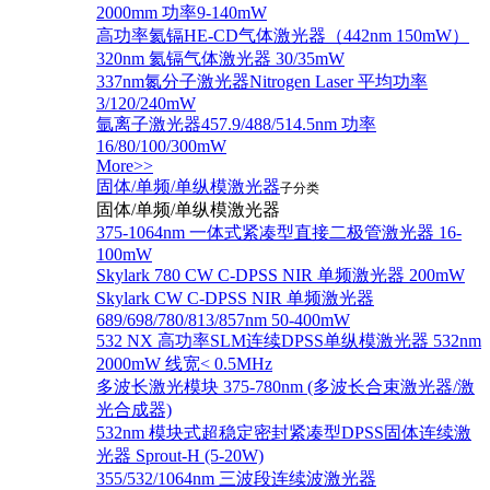
2000mm 功率9-140mW
高功率氦镉HE-CD气体激光器（442nm 150mW）
320nm 氦镉气体激光器 30/35mW
337nm氮分子激光器Nitrogen Laser 平均功率
3/120/240mW
氩离子激光器457.9/488/514.5nm 功率
16/80/100/300mW
More>>
固体/单频/单纵模激光器
子分类
固体/单频/单纵模激光器
375-1064nm 一体式紧凑型直接二极管激光器 16-
100mW
Skylark 780 CW C-DPSS NIR 单频激光器 200mW
Skylark CW C-DPSS NIR 单频激光器
689/698/780/813/857nm 50-400mW
532 NX 高功率SLM连续DPSS单纵模激光器 532nm
2000mW 线宽< 0.5MHz
多波长激光模块 375-780nm (多波长合束激光器/激
光合成器)
532nm 模块式超稳定密封紧凑型DPSS固体连续激
光器 Sprout-H (5-20W)
355/532/1064nm 三波段连续波激光器