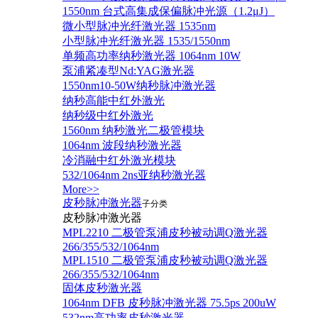
1550nm 台式高集成保偏脉冲光源（1.2μJ）
微小型脉冲光纤激光器 1535nm
小型脉冲光纤激光器 1535/1550nm
单频高功率纳秒激光器 1064nm 10W
泵浦紧凑型Nd:YAG激光器
1550nm10-50W纳秒脉冲激光器
纳秒高能中红外激光
纳秒级中红外激光
1560nm 纳秒激光二极管模块
1064nm 波段纳秒激光器
冷消融中红外激光模块
532/1064nm 2ns亚纳秒激光器
More>>
皮秒脉冲激光器
子分类
皮秒脉冲激光器
​MPL2210 二极管泵浦皮秒被动调Q激光器
266/355/532/1064nm
MPL1510 二极管泵浦皮秒被动调Q激光器
266/355/532/1064nm
固体皮秒激光器
1064nm DFB 皮秒脉冲激光器 75.5ps 200uW
532nm高功率皮秒激光器