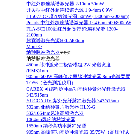
中红外超连续谱激光器 2-10um 50mW
开关型中红外超连续谱光源 1.9-4um 0.9W
L15077-C7超连续谱光源 50mW (1300nm~2000nm)
Polaris 中红外超连续谱激光器 1~4.6um 500/800mW
FLA-SC2100近红外超宽带超连续光源 1200-
2100nm
超宽谱激光光源600-2400nm
More>>
纳秒脉冲激光器
子分类
纳秒脉冲激光器
450nm脉冲激光二极管模组 2W 光谱宽度
(RMS)1nm
905nm 600W 高峰值功率脉冲激光器 8nm光谱宽度
TO56（激光测距仪用）
CAREX 可编程脉冲高功率纳秒紫外光纤激光器
343/515nm
YUCCA UV 紫外光纤脉冲激光器 343/515nm
532nm 亚纳秒微片激光器 HLX-G
532/1064nm风冷高频激光器
1064nm风冷纳秒激光器
1550nm 纳秒高功率脉冲光源
905nm 高峰值功率脉冲激光器 35/75W（高压测试