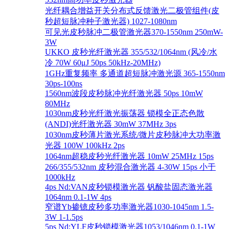
光纤耦合增益开关分布式反馈激光二极管组件(皮
秒超短脉冲种子激光器) 1027-1080nm
可见光皮秒脉冲二极管激光器370-1550nm 250mW-
3W
UKKO 皮秒光纤激光器 355/532/1064nm (风冷/水
冷 70W 60μJ 50ps 50kHz-20MHz)
1GHz重复频率 多通道超短脉冲激光源 365-1550nm
30ps-100ns
1560nm波段皮秒脉冲光纤激光器 50ps 10mW
80MHz
1030nm皮秒光纤激光振荡器 锁模全正态色散
(ANDI)光纤激光器 30mW 37MHz 3ps
1030nm皮秒薄片激光系统/微片皮秒脉冲大功率激
光器 100W 100kHz 2ps
1064nm超稳皮秒光纤激光器 10mW 25MHz 15ps
266/355/532nm 皮秒混合激光器 4-30W 15ps 小于
1000kHz
4ps Nd:VAN皮秒锁模激光器 钒酸盐固态激光器
1064nm 0.1-1W 4ps
窄谱Yb掺镱皮秒多功率激光器1030-1045nm 1.5-
3W 1-1.5ps
5ps Nd:YLF皮秒锁模激光器1053/1046nm 0.1-1W