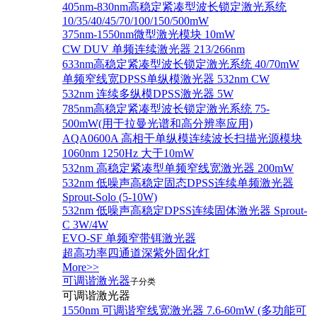
405nm-830nm高稳定紧凑型波长锁定激光系统
10/35/40/45/70/100/150/500mW
375nm-1550nm微型激光模块 10mW
CW DUV 单频连续激光器 213/266nm
633nm高稳定紧凑型波长锁定激光系统 40/70mW
单频窄线宽DPSS单纵模激光器 532nm CW
532nm 连续多纵模DPSS激光器 5W
785nm高稳定紧凑型波长锁定激光系统 75-
500mW(用于拉曼光谱和高分辨率应用)
AQA0600A 高相干单纵模连续波长扫描光源模块
1060nm 1250Hz 大于10mW
532nm 高稳定紧凑型单频窄线宽激光器 200mW
532nm 低噪声高稳定固态DPSS连续单频激光器
Sprout‐Solo (5-10W)
532nm 低噪声高稳定DPSS连续固体激光器 Sprout-
C 3W/4W
EVO-SF 单频窄带铒激光器
超高功率四通道深紫外固化灯
More>>
可调谐激光器
子分类
可调谐激光器
1550nm 可调谐窄线宽激光器 7.6-60mW (多功能可