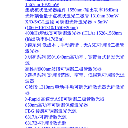
1567nm 10/25mW
集成梳状激光器组件 1550nm (输出功率16dBm)
光纤耦合量子点梳状激光二极管 1310nm 30mW
X/O/S/C/L波段 可调谐光纤激光器 ＞5mW
(1060±10/1310/1550±20nm)
400kHz窄线宽可调谐激光器 (iTLA) 1528-1568nm
(输出功率8-17dBm)
λ锁系列 低成本，手动调谐，无ASE可调谐二极管
激光器
λ明亮系列 950/1040nm高功率，宽带台式超发光光
源
高性能900nm波段可调谐二极管激光器
λ选择系列 宽调谐范围、窄带、低损耗可调谐光滤
波器
O波段 1310nm 电动/手动可调光纤激光器光纤激光
器
λ-Rapid 高速无ASE可调谐二极管激光器
850nm高功率可调谐保偏激光器
FBG 传感可调谐激光光源
6317A-可调谐激光源
6317B-可调谐激光源