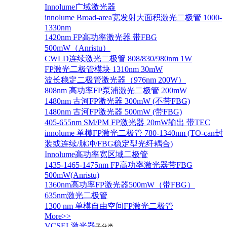
Innolume广域激光器
innolume Broad-area宽发射大面积激光二极管 1000-
1330nm
1420nm FP高功率激光器 带FBG
500mW（Anristu）
CWLD连续激光二极管 808/830/980nm 1W
FP激光二极管模块 1310nm 30mW
波长稳定二极管激光器（976nm 200W）
808nm 高功率FP泵浦激光二极管 200mW
1480nm 古河FP激光器 300mW (不带FBG)
1480nm 古河FP激光器 500mW (带FBG)
405-655nm SM/PM FP激光器 20mW输出 带TEC
innolume 单模FP激光二极管 780-1340nm (TO-can封
装或连续/脉冲/FBG稳定型光纤耦合)
Innolume高功率宽区域二极管
1435-1465-1475nm FP高功率激光器带FBG
500mW(Anristu)
1360nm高功率FP激光器500mW（带FBG）
635nm激光二极管
1300 nm 单模自由空间FP激光二极管
More>>
VCSEL激光器
子分类