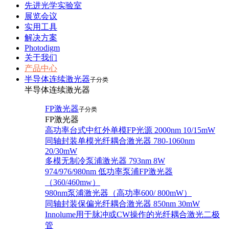
先进光学实验室
展览会议
实用工具
解决方案
Photodigm
关于我们
产品中心
半导体连续激光器
子分类
半导体连续激光器
FP激光器
子分类
FP激光器
高功率台式中红外单模FP光源 2000nm 10/15mW
同轴封装单模光纤耦合激光器 780-1060nm
20/30mW
多模无制冷泵浦激光器 793nm 8W
974/976/980nm 低功率泵浦FP激光器
（360/460mw）
980nm泵浦激光器（高功率600/ 800mW）
同轴封装保偏光纤耦合激光器 850nm 30mW
Innolume用于脉冲或CW操作的光纤耦合激光二极
管