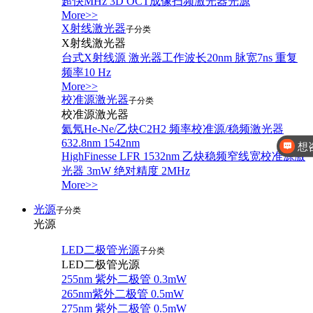
超快MHz 3D OCT成像扫频激光器光源
More>>
X射线激光器
子分类
X射线激光器
台式X射线源 激光器工作波长20nm 脉宽7ns 重复
频率10 Hz
More>>
校准源激光器
子分类
校准源激光器
想
氦氖He-Ne/乙炔C2H2 频率校准源/稳频激光器
632.8nm 1542nm
你好，有
HighFinesse LFR 1532nm 乙炔稳频窄线宽校准源激
光器 3mW 绝对精度 2MHz
More>>
光源
子分类
光源
LED二极管光源
子分类
LED二极管光源
255nm 紫外二极管 0.3mW
265nm紫外二极管 0.5mW
275nm 紫外二极管 0.5mW