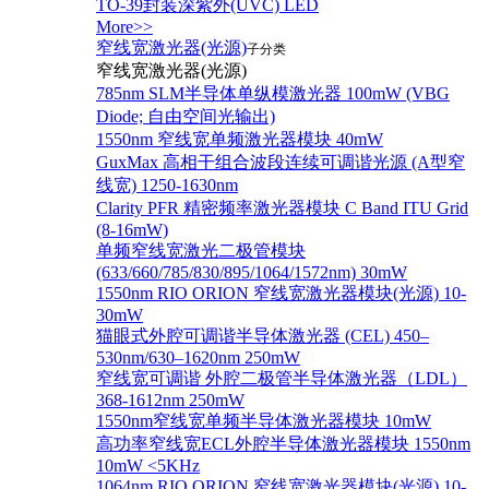
TO-39封装深紫外(UVC) LED
More>>
窄线宽激光器(光源)
子分类
窄线宽激光器(光源)
785nm SLM半导体单纵模激光器 100mW (VBG
Diode; 自由空间光输出)
1550nm 窄线宽单频激光器模块 40mW
GuxMax 高相干组合波段连续可调谐光源 (A型窄
线宽) 1250-1630nm
Clarity PFR 精密频率激光器模块 C Band ITU Grid
(8-16mW)
单频窄线宽激光二极管模块
(633/660/785/830/895/1064/1572nm) 30mW
1550nm RIO ORION 窄线宽激光器模块(光源) 10-
30mW
猫眼式外腔可调谐半导体激光器 (CEL) 450–
530nm/630–1620nm 250mW
窄线宽可调谐 外腔二极管半导体激光器（LDL）
368-1612nm 250mW
1550nm窄线宽单频半导体激光器模块 10mW
高功率窄线宽ECL外腔半导体激光器模块 1550nm
10mW <5KHz
1064nm RIO ORION 窄线宽激光器模块(光源) 10-