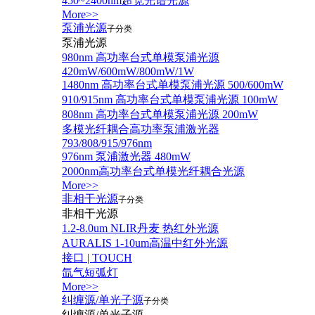
450~2400nm超宽光谱光源
More>>
泵浦光源
子分类
泵浦光源
980nm 高功率台式单模泵浦光源
420mW/600mW/800mW/1W
1480nm 高功率台式单模泵浦光源 500/600mW
910/915nm 高功率台式单模泵浦光源 100mW
808nm 高功率台式单模泵浦光源 200mW
多模光纤耦合高功率泵浦激光器
793/808/915/976nm
976nm 泵浦激光器 480mW
2000nm高功率台式单模光纤耦合光源
More>>
非相干光源
子分类
非相干光源
1.2-8.0um NLIR丹麦 热红外光源
AURALIS 1-10um高温中红外光源
接口 | TOUCH
氙气短弧灯
More>>
纠缠源/单光子源
子分类
纠缠源/单光子源