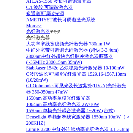
ATLAS-1550 波长可调谐激光器
C/L波段 可调谐激光器
多通道可调谐光源
AMETHYST波长可调谐激光系统
More>>
光纤激光器
子分类
光纤激光器
大功率窄线宽稳频光纤激光器 780nm 1W
中红外宽带可调谐光纤激光器 (超快 3-3.4um)
2800nm中红外超快光纤脉冲激光器振荡器
(~35MHz 2800±5nm 35mW)
Stabiλaser 1542ε 乙炔稳频光纤激光器 10/100mW
C波段波长可调谐光纤激光器 1529.16-1567.13nm
(10/20mW)
GLOphotonics可见光及长波紫外(UV-A)光纤激光
器 350-950nm 47mW
1550nm 高功率单模光纤激光器
1064nm 高功率光纤激光器 2W/10W
1550nm 单模光纤耦合激光器 1~20W (台式)
Denselight 单频超窄线宽激光器 1550nm 10mW（＜
200KHZ）
LumIR 3200 中红外连续功率光纤激光器 3.1-3.3um