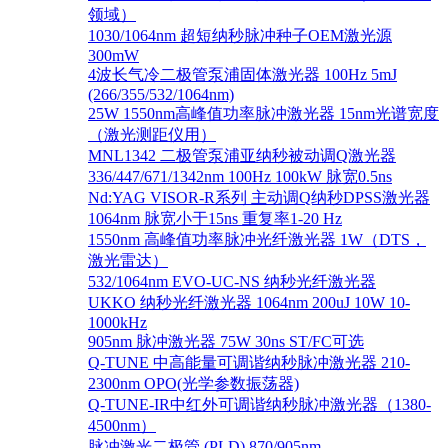
领域）
1030/1064nm 超短纳秒脉冲种子OEM激光源
300mW
4波长气冷二极管泵浦固体激光器 100Hz 5mJ
(266/355/532/1064nm)
25W 1550nm高峰值功率脉冲激光器 15nm光谱宽度
（激光测距仪用）
MNL1342 二极管泵浦亚纳秒被动调Q激光器
336/447/671/1342nm 100Hz 100kW 脉宽0.5ns
Nd:YAG VISOR-R系列 主动调Q纳秒DPSS激光器
1064nm 脉宽小于15ns 重复率1-20 Hz
1550nm 高峰值功率脉冲光纤激光器 1W（DTS，
激光雷达）
532/1064nm EVO-UC-NS 纳秒光纤激光器
UKKO 纳秒光纤激光器 1064nm 200uJ 10W 10-
1000kHz
905nm 脉冲激光器 75W 30ns ST/FC可选
Q-TUNE 中高能量可调谐纳秒脉冲激光器 210-
2300nm OPO(光学参数振荡器)
Q-TUNE-IR中红外可调谐纳秒脉冲激光器（1380-
4500nm）
脉冲激光二极管 (PLD) 870/905nm