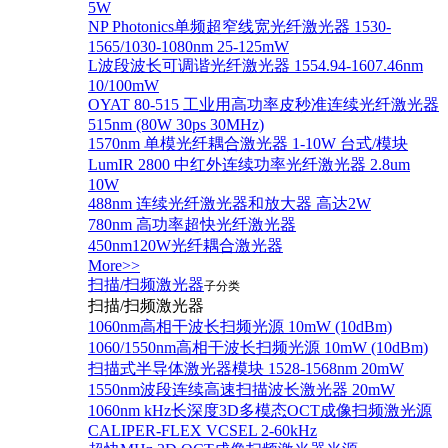
5W
NP Photonics单频超窄线宽光纤激光器 1530-
1565/1030-1080nm 25-125mW
L波段波长可调谐光纤激光器 1554.94-1607.46nm
10/100mW
OYAT 80-515 工业用高功率皮秒准连续光纤激光器
515nm (80W 30ps 30MHz)
1570nm 单模光纤耦合激光器 1-10W 台式/模块
LumIR 2800 中红外连续功率光纤激光器 2.8um
10W
488nm 连续光纤激光器和放大器 高达2W
780nm 高功率超快光纤激光器
450nm120W光纤耦合激光器
More>>
扫描/扫频激光器
子分类
扫描/扫频激光器
1060nm高相干波长扫频光源 10mW (10dBm)
1060/1550nm高相干波长扫频光源 10mW (10dBm)
扫描式半导体激光器模块 1528-1568nm 20mW
1550nm波段连续高速扫描波长激光器 20mW
1060nm kHz长深度3D多模态OCT成像扫频激光源
CALIPER-FLEX VCSEL 2-60kHz