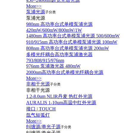
450~2400nm超宽光谱光源
More>>
泵浦光源
子分类
泵浦光源
980nm 高功率台式单模泵浦光源
420mW/600mW/800mW/1W
1480nm 高功率台式单模泵浦光源 500/600mW
910/915nm 高功率台式单模泵浦光源 100mW
808nm 高功率台式单模泵浦光源 200mW
多模光纤耦合高功率泵浦激光器
793/808/915/976nm
976nm 泵浦激光器 480mW
2000nm高功率台式单模光纤耦合光源
More>>
非相干光源
子分类
非相干光源
1.2-8.0um NLIR丹麦 热红外光源
AURALIS 1-10um高温中红外光源
接口 | TOUCH
氙气短弧灯
More>>
纠缠源/单光子源
子分类
纠缠源/单光子源