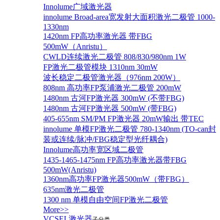
Innolume广域激光器
innolume Broad-area宽发射大面积激光二极管 1000-
1330nm
1420nm FP高功率激光器 带FBG
500mW（Anristu）
CWLD连续激光二极管 808/830/980nm 1W
FP激光二极管模块 1310nm 30mW
波长稳定二极管激光器（976nm 200W）
808nm 高功率FP泵浦激光二极管 200mW
1480nm 古河FP激光器 300mW (不带FBG)
1480nm 古河FP激光器 500mW (带FBG)
405-655nm SM/PM FP激光器 20mW输出 带TEC
innolume 单模FP激光二极管 780-1340nm (TO-can封
装或连续/脉冲/FBG稳定型光纤耦合)
Innolume高功率宽区域二极管
1435-1465-1475nm FP高功率激光器带FBG
500mW(Anristu)
1360nm高功率FP激光器500mW（带FBG）
635nm激光二极管
1300 nm 单模自由空间FP激光二极管
More>>
VCSEL激光器
子分类