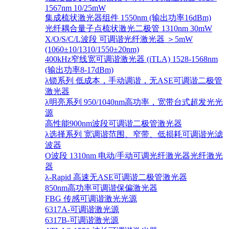
1567nm 10/25mW
集成梳状激光器组件 1550nm (输出功率16dBm)
光纤耦合量子点梳状激光二极管 1310nm 30mW
X/O/S/C/L波段 可调谐光纤激光器 ＞5mW
(1060±10/1310/1550±20nm)
400kHz窄线宽可调谐激光器 (iTLA) 1528-1568nm
(输出功率8-17dBm)
λ锁系列 低成本，手动调谐，无ASE可调谐二极管
激光器
λ明亮系列 950/1040nm高功率，宽带台式超发光光
源
高性能900nm波段可调谐二极管激光器
λ选择系列 宽调谐范围、窄带、低损耗可调谐光滤
波器
O波段 1310nm 电动/手动可调光纤激光器光纤激光
器
λ-Rapid 高速无ASE可调谐二极管激光器
850nm高功率可调谐保偏激光器
FBG 传感可调谐激光光源
6317A-可调谐激光源
6317B-可调谐激光源