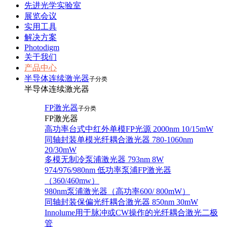
先进光学实验室
展览会议
实用工具
解决方案
Photodigm
关于我们
产品中心
半导体连续激光器
子分类
半导体连续激光器
FP激光器
子分类
FP激光器
高功率台式中红外单模FP光源 2000nm 10/15mW
同轴封装单模光纤耦合激光器 780-1060nm
20/30mW
多模无制冷泵浦激光器 793nm 8W
974/976/980nm 低功率泵浦FP激光器
（360/460mw）
980nm泵浦激光器（高功率600/ 800mW）
同轴封装保偏光纤耦合激光器 850nm 30mW
Innolume用于脉冲或CW操作的光纤耦合激光二极
管