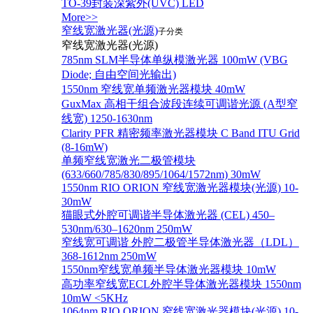
TO-39封装深紫外(UVC) LED
More>>
窄线宽激光器(光源)
子分类
窄线宽激光器(光源)
785nm SLM半导体单纵模激光器 100mW (VBG
Diode; 自由空间光输出)
1550nm 窄线宽单频激光器模块 40mW
GuxMax 高相干组合波段连续可调谐光源 (A型窄
线宽) 1250-1630nm
Clarity PFR 精密频率激光器模块 C Band ITU Grid
(8-16mW)
单频窄线宽激光二极管模块
(633/660/785/830/895/1064/1572nm) 30mW
1550nm RIO ORION 窄线宽激光器模块(光源) 10-
30mW
猫眼式外腔可调谐半导体激光器 (CEL) 450–
530nm/630–1620nm 250mW
窄线宽可调谐 外腔二极管半导体激光器（LDL）
368-1612nm 250mW
1550nm窄线宽单频半导体激光器模块 10mW
高功率窄线宽ECL外腔半导体激光器模块 1550nm
10mW <5KHz
1064nm RIO ORION 窄线宽激光器模块(光源) 10-