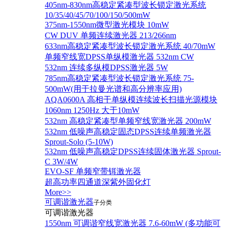
405nm-830nm高稳定紧凑型波长锁定激光系统
10/35/40/45/70/100/150/500mW
375nm-1550nm微型激光模块 10mW
CW DUV 单频连续激光器 213/266nm
633nm高稳定紧凑型波长锁定激光系统 40/70mW
单频窄线宽DPSS单纵模激光器 532nm CW
532nm 连续多纵模DPSS激光器 5W
785nm高稳定紧凑型波长锁定激光系统 75-
500mW(用于拉曼光谱和高分辨率应用)
AQA0600A 高相干单纵模连续波长扫描光源模块
1060nm 1250Hz 大于10mW
532nm 高稳定紧凑型单频窄线宽激光器 200mW
532nm 低噪声高稳定固态DPSS连续单频激光器
Sprout‐Solo (5-10W)
532nm 低噪声高稳定DPSS连续固体激光器 Sprout-
C 3W/4W
EVO-SF 单频窄带铒激光器
超高功率四通道深紫外固化灯
More>>
可调谐激光器
子分类
可调谐激光器
1550nm 可调谐窄线宽激光器 7.6-60mW (多功能可