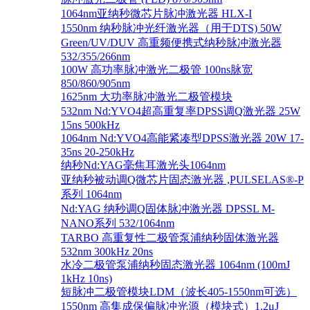
1064nm亚纳秒微芯片脉冲激光器 HLX-I
1550nm 纳秒脉冲光纤激光器（用于DTS) 50W
Green/UV/DUV 高重频便携式纳秒脉冲激光器
532/355/266nm
100W 高功率脉冲激光二极管 100ns脉宽
850/860/905nm
1625nm 大功率脉冲激光二极管模块
532nm Nd:YVO4超高重复率DPSS调Q激光器 25W
15ns 500kHz
1064nm Nd:YVO4高能紧凑型DPSS激光器 20W 17-
35ns 20-250kHz
纳秒Nd:YAG毫焦耳激光头1064nm
亚纳秒被动调Q微芯片固态激光器 ,PULSELAS®-P
系列 1064nm
Nd:YAG 纳秒调Q固体脉冲激光器 DPSSL M-
NANO系列 532/1064nm
TARBO 高重复性二极管泵浦纳秒固体激光器
532nm 300kHz 20ns
水冷二极管泵浦纳秒固态激光器 1064nm (100mJ
1kHz 10ns)
短脉冲二极管模块LDM（波长405-1550nm可选）
1550nm 高集成保偏脉冲光源（模块式）1.2μJ