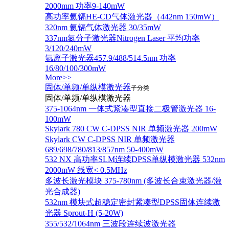
2000mm 功率9-140mW
高功率氦镉HE-CD气体激光器（442nm 150mW）
320nm 氦镉气体激光器 30/35mW
337nm氮分子激光器Nitrogen Laser 平均功率
3/120/240mW
氩离子激光器457.9/488/514.5nm 功率
16/80/100/300mW
More>>
固体/单频/单纵模激光器
子分类
固体/单频/单纵模激光器
375-1064nm 一体式紧凑型直接二极管激光器 16-
100mW
Skylark 780 CW C-DPSS NIR 单频激光器 200mW
Skylark CW C-DPSS NIR 单频激光器
689/698/780/813/857nm 50-400mW
532 NX 高功率SLM连续DPSS单纵模激光器 532nm
2000mW 线宽< 0.5MHz
多波长激光模块 375-780nm (多波长合束激光器/激
光合成器)
532nm 模块式超稳定密封紧凑型DPSS固体连续激
光器 Sprout-H (5-20W)
355/532/1064nm 三波段连续波激光器