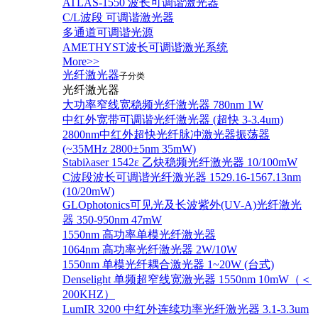
ATLAS-1550 波长可调谐激光器
C/L波段 可调谐激光器
多通道可调谐光源
AMETHYST波长可调谐激光系统
More>>
光纤激光器
子分类
光纤激光器
大功率窄线宽稳频光纤激光器 780nm 1W
中红外宽带可调谐光纤激光器 (超快 3-3.4um)
2800nm中红外超快光纤脉冲激光器振荡器
(~35MHz 2800±5nm 35mW)
Stabiλaser 1542ε 乙炔稳频光纤激光器 10/100mW
C波段波长可调谐光纤激光器 1529.16-1567.13nm
(10/20mW)
GLOphotonics可见光及长波紫外(UV-A)光纤激光
器 350-950nm 47mW
1550nm 高功率单模光纤激光器
1064nm 高功率光纤激光器 2W/10W
1550nm 单模光纤耦合激光器 1~20W (台式)
Denselight 单频超窄线宽激光器 1550nm 10mW（＜
200KHZ）
LumIR 3200 中红外连续功率光纤激光器 3.1-3.3um