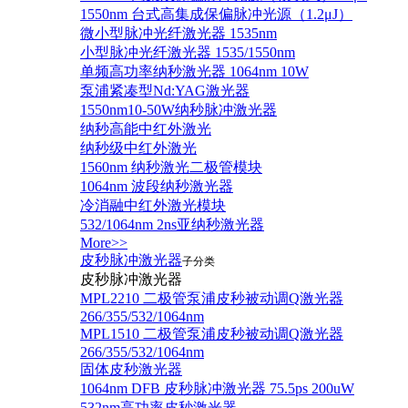
1550nm 台式高集成保偏脉冲光源（1.2μJ）
微小型脉冲光纤激光器 1535nm
小型脉冲光纤激光器 1535/1550nm
单频高功率纳秒激光器 1064nm 10W
泵浦紧凑型Nd:YAG激光器
1550nm10-50W纳秒脉冲激光器
纳秒高能中红外激光
纳秒级中红外激光
1560nm 纳秒激光二极管模块
1064nm 波段纳秒激光器
冷消融中红外激光模块
532/1064nm 2ns亚纳秒激光器
More>>
皮秒脉冲激光器
子分类
皮秒脉冲激光器
​MPL2210 二极管泵浦皮秒被动调Q激光器
266/355/532/1064nm
MPL1510 二极管泵浦皮秒被动调Q激光器
266/355/532/1064nm
固体皮秒激光器
1064nm DFB 皮秒脉冲激光器 75.5ps 200uW
532nm高功率皮秒激光器