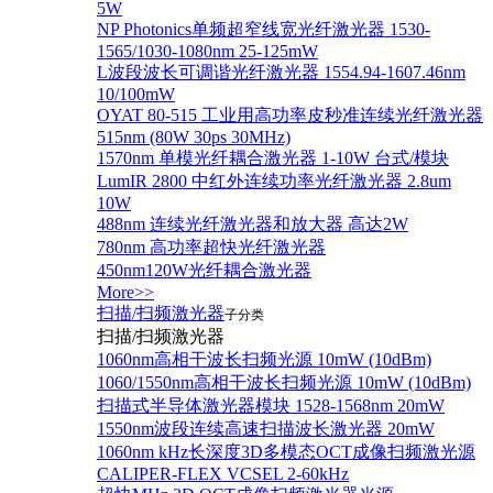
5W
NP Photonics单频超窄线宽光纤激光器 1530-
1565/1030-1080nm 25-125mW
L波段波长可调谐光纤激光器 1554.94-1607.46nm
10/100mW
OYAT 80-515 工业用高功率皮秒准连续光纤激光器
515nm (80W 30ps 30MHz)
1570nm 单模光纤耦合激光器 1-10W 台式/模块
LumIR 2800 中红外连续功率光纤激光器 2.8um
10W
488nm 连续光纤激光器和放大器 高达2W
780nm 高功率超快光纤激光器
450nm120W光纤耦合激光器
More>>
扫描/扫频激光器
子分类
扫描/扫频激光器
1060nm高相干波长扫频光源 10mW (10dBm)
1060/1550nm高相干波长扫频光源 10mW (10dBm)
扫描式半导体激光器模块 1528-1568nm 20mW
1550nm波段连续高速扫描波长激光器 20mW
1060nm kHz长深度3D多模态OCT成像扫频激光源
CALIPER-FLEX VCSEL 2-60kHz