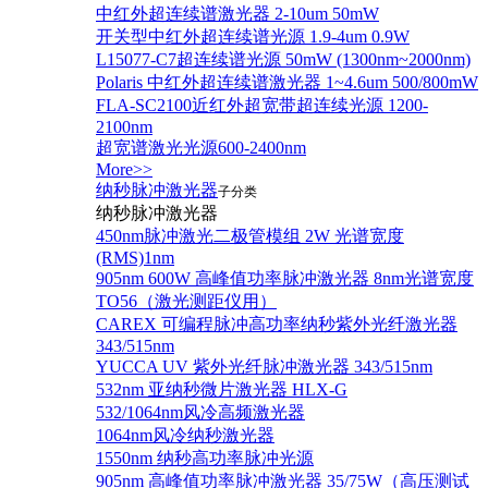
中红外超连续谱激光器 2-10um 50mW
开关型中红外超连续谱光源 1.9-4um 0.9W
L15077-C7超连续谱光源 50mW (1300nm~2000nm)
Polaris 中红外超连续谱激光器 1~4.6um 500/800mW
FLA-SC2100近红外超宽带超连续光源 1200-
2100nm
超宽谱激光光源600-2400nm
More>>
纳秒脉冲激光器
子分类
纳秒脉冲激光器
450nm脉冲激光二极管模组 2W 光谱宽度
(RMS)1nm
905nm 600W 高峰值功率脉冲激光器 8nm光谱宽度
TO56（激光测距仪用）
CAREX 可编程脉冲高功率纳秒紫外光纤激光器
343/515nm
YUCCA UV 紫外光纤脉冲激光器 343/515nm
532nm 亚纳秒微片激光器 HLX-G
532/1064nm风冷高频激光器
1064nm风冷纳秒激光器
1550nm 纳秒高功率脉冲光源
905nm 高峰值功率脉冲激光器 35/75W（高压测试