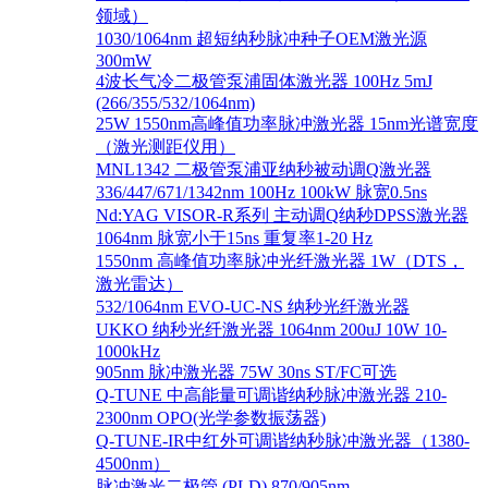
领域）
1030/1064nm 超短纳秒脉冲种子OEM激光源
300mW
4波长气冷二极管泵浦固体激光器 100Hz 5mJ
(266/355/532/1064nm)
25W 1550nm高峰值功率脉冲激光器 15nm光谱宽度
（激光测距仪用）
MNL1342 二极管泵浦亚纳秒被动调Q激光器
336/447/671/1342nm 100Hz 100kW 脉宽0.5ns
Nd:YAG VISOR-R系列 主动调Q纳秒DPSS激光器
1064nm 脉宽小于15ns 重复率1-20 Hz
1550nm 高峰值功率脉冲光纤激光器 1W（DTS，
激光雷达）
532/1064nm EVO-UC-NS 纳秒光纤激光器
UKKO 纳秒光纤激光器 1064nm 200uJ 10W 10-
1000kHz
905nm 脉冲激光器 75W 30ns ST/FC可选
Q-TUNE 中高能量可调谐纳秒脉冲激光器 210-
2300nm OPO(光学参数振荡器)
Q-TUNE-IR中红外可调谐纳秒脉冲激光器（1380-
4500nm）
脉冲激光二极管 (PLD) 870/905nm