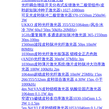
光纤耦合增益开关分布式反馈激光二极管组件(皮
秒超短脉冲种子激光器) 1027-1080nm
可见光皮秒脉冲二极管激光器370-1550nm 250mW-
3W
UKKO 皮秒光纤激光器 355/532/1064nm (风冷/水
冷 70W 60μJ 50ps 50kHz-20MHz)
1GHz重复频率 多通道超短脉冲激光源 365-1550nm
30ps-100ns
1560nm波段皮秒脉冲光纤激光器 50ps 10mW
80MHz
1030nm皮秒光纤激光振荡器 锁模全正态色散
(ANDI)光纤激光器 30mW 37MHz 3ps
1030nm皮秒薄片激光系统/微片皮秒脉冲大功率激
光器 100W 100kHz 2ps
1064nm超稳皮秒光纤激光器 10mW 25MHz 15ps
266/355/532nm 皮秒混合激光器 4-30W 15ps 小于
1000kHz
4ps Nd:VAN皮秒锁模激光器 钒酸盐固态激光器
1064nm 0.1-1W 4ps
窄谱Yb掺镱皮秒多功率激光器1030-1045nm 1.5-
3W 1-1.5ps
5ps Nd:YLF皮秒锁模激光器1053/1046nm 0.1-1W