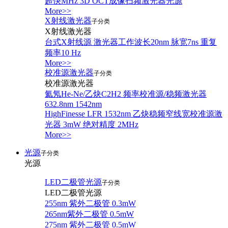
超快MHz 3D OCT成像扫频激光器光源
More>>
X射线激光器
子分类
X射线激光器
台式X射线源 激光器工作波长20nm 脉宽7ns 重复
频率10 Hz
More>>
校准源激光器
子分类
校准源激光器
氦氖He-Ne/乙炔C2H2 频率校准源/稳频激光器
632.8nm 1542nm
HighFinesse LFR 1532nm 乙炔稳频窄线宽校准源激
光器 3mW 绝对精度 2MHz
More>>
光源
子分类
光源
LED二极管光源
子分类
LED二极管光源
255nm 紫外二极管 0.3mW
265nm紫外二极管 0.5mW
275nm 紫外二极管 0.5mW