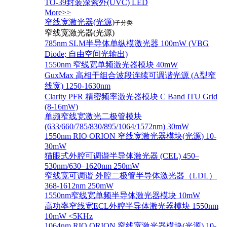
TO-39封装深紫外(UVC) LED
More>>
窄线宽激光器(光源)
子分类
窄线宽激光器(光源)
785nm SLM半导体单纵模激光器 100mW (VBG
Diode; 自由空间光输出)
1550nm 窄线宽单频激光器模块 40mW
GuxMax 高相干组合波段连续可调谐光源 (A型窄
线宽) 1250-1630nm
Clarity PFR 精密频率激光器模块 C Band ITU Grid
(8-16mW)
单频窄线宽激光二极管模块
(633/660/785/830/895/1064/1572nm) 30mW
1550nm RIO ORION 窄线宽激光器模块(光源) 10-
30mW
猫眼式外腔可调谐半导体激光器 (CEL) 450–
530nm/630–1620nm 250mW
窄线宽可调谐 外腔二极管半导体激光器（LDL）
368-1612nm 250mW
1550nm窄线宽单频半导体激光器模块 10mW
高功率窄线宽ECL外腔半导体激光器模块 1550nm
10mW <5KHz
1064nm RIO ORION 窄线宽激光器模块(光源) 10-