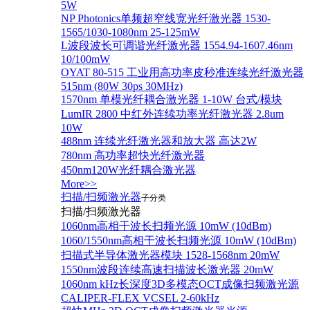
5W
NP Photonics单频超窄线宽光纤激光器 1530-
1565/1030-1080nm 25-125mW
L波段波长可调谐光纤激光器 1554.94-1607.46nm
10/100mW
OYAT 80-515 工业用高功率皮秒准连续光纤激光器
515nm (80W 30ps 30MHz)
1570nm 单模光纤耦合激光器 1-10W 台式/模块
LumIR 2800 中红外连续功率光纤激光器 2.8um
10W
488nm 连续光纤激光器和放大器 高达2W
780nm 高功率超快光纤激光器
450nm120W光纤耦合激光器
More>>
扫描/扫频激光器
子分类
扫描/扫频激光器
1060nm高相干波长扫频光源 10mW (10dBm)
1060/1550nm高相干波长扫频光源 10mW (10dBm)
扫描式半导体激光器模块 1528-1568nm 20mW
1550nm波段连续高速扫描波长激光器 20mW
1060nm kHz长深度3D多模态OCT成像扫频激光源
CALIPER-FLEX VCSEL 2-60kHz