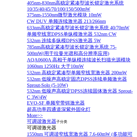
405nm-830nm高稳定紧凑型波长锁定激光系统
10/35/40/45/70/100/150/500mW
375nm-1550nm微型激光模块 10mW
CW DUV 单频连续激光器 213/266nm
633nm高稳定紧凑型波长锁定激光系统 40/70mW
单频窄线宽DPSS单纵模激光器 532nm CW
532nm 连续多纵模DPSS激光器 5W
785nm高稳定紧凑型波长锁定激光系统 75-
500mW(用于拉曼光谱和高分辨率应用)
AQA0600A 高相干单纵模连续波长扫描光源模块
1060nm 1250Hz 大于10mW
532nm 高稳定紧凑型单频窄线宽激光器 200mW
532nm 低噪声高稳定固态DPSS连续单频激光器
Sprout‐Solo (5-10W)
532nm 低噪声高稳定DPSS连续固体激光器 Sprout-
C 3W/4W
EVO-SF 单频窄带铒激光器
超高功率四通道深紫外固化灯
More>>
可调谐激光器
子分类
可调谐激光器
1550nm 可调谐窄线宽激光器 7.6-60mW (多功能可