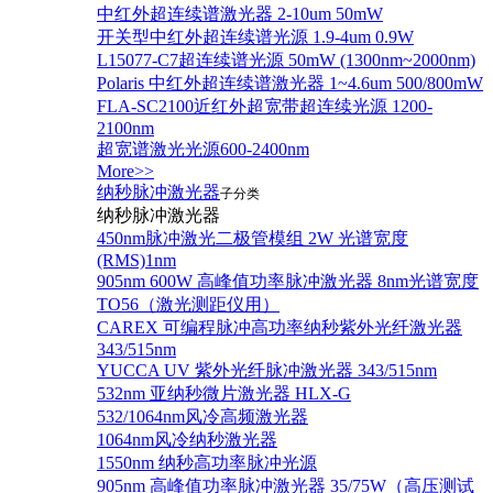
中红外超连续谱激光器 2-10um 50mW
开关型中红外超连续谱光源 1.9-4um 0.9W
L15077-C7超连续谱光源 50mW (1300nm~2000nm)
Polaris 中红外超连续谱激光器 1~4.6um 500/800mW
FLA-SC2100近红外超宽带超连续光源 1200-
2100nm
超宽谱激光光源600-2400nm
More>>
纳秒脉冲激光器
子分类
纳秒脉冲激光器
450nm脉冲激光二极管模组 2W 光谱宽度
(RMS)1nm
905nm 600W 高峰值功率脉冲激光器 8nm光谱宽度
TO56（激光测距仪用）
CAREX 可编程脉冲高功率纳秒紫外光纤激光器
343/515nm
YUCCA UV 紫外光纤脉冲激光器 343/515nm
532nm 亚纳秒微片激光器 HLX-G
532/1064nm风冷高频激光器
1064nm风冷纳秒激光器
1550nm 纳秒高功率脉冲光源
905nm 高峰值功率脉冲激光器 35/75W（高压测试