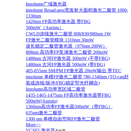
Innolume广域激光器
innolume Broad-area宽发射大面积激光二极管 1000-
1330nm
1420nm FP高功率激光器 带FBG
500mW（Anristu）
CWLD连续激光二极管 808/830/980nm 1W
FP激光二极管模块 1310nm 30mW
波长稳定二极管激光器（976nm 200W）
808nm 高功率FP泵浦激光二极管 200mW
1480nm 古河FP激光器 300mW (不带FBG)
1480nm 古河FP激光器 500mW (带FBG)
405-655nm SM/PM FP激光器 20mW输出 带TEC
innolume 单模FP激光二极管 780-1340nm (TO-can封
装或连续/脉冲/FBG稳定型光纤耦合)
Innolume高功率宽区域二极管
1435-1465-1475nm FP高功率激光器带FBG
500mW(Anristu)
1360nm高功率FP激光器500mW（带FBG）
635nm激光二极管
1300 nm 单模自由空间FP激光二极管
More>>
VCSEL激光器
子分类