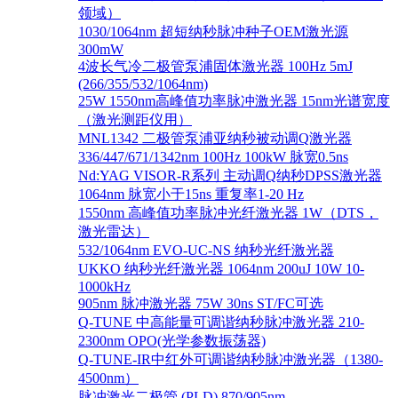
领域）
1030/1064nm 超短纳秒脉冲种子OEM激光源
300mW
4波长气冷二极管泵浦固体激光器 100Hz 5mJ
(266/355/532/1064nm)
25W 1550nm高峰值功率脉冲激光器 15nm光谱宽度
（激光测距仪用）
MNL1342 二极管泵浦亚纳秒被动调Q激光器
336/447/671/1342nm 100Hz 100kW 脉宽0.5ns
Nd:YAG VISOR-R系列 主动调Q纳秒DPSS激光器
1064nm 脉宽小于15ns 重复率1-20 Hz
1550nm 高峰值功率脉冲光纤激光器 1W（DTS，
激光雷达）
532/1064nm EVO-UC-NS 纳秒光纤激光器
UKKO 纳秒光纤激光器 1064nm 200uJ 10W 10-
1000kHz
905nm 脉冲激光器 75W 30ns ST/FC可选
Q-TUNE 中高能量可调谐纳秒脉冲激光器 210-
2300nm OPO(光学参数振荡器)
Q-TUNE-IR中红外可调谐纳秒脉冲激光器（1380-
4500nm）
脉冲激光二极管 (PLD) 870/905nm