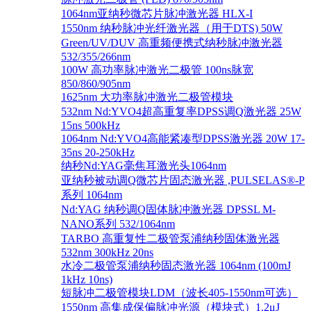
1064nm亚纳秒微芯片脉冲激光器 HLX-I
1550nm 纳秒脉冲光纤激光器（用于DTS) 50W
Green/UV/DUV 高重频便携式纳秒脉冲激光器
532/355/266nm
100W 高功率脉冲激光二极管 100ns脉宽
850/860/905nm
1625nm 大功率脉冲激光二极管模块
532nm Nd:YVO4超高重复率DPSS调Q激光器 25W
15ns 500kHz
1064nm Nd:YVO4高能紧凑型DPSS激光器 20W 17-
35ns 20-250kHz
纳秒Nd:YAG毫焦耳激光头1064nm
亚纳秒被动调Q微芯片固态激光器 ,PULSELAS®-P
系列 1064nm
Nd:YAG 纳秒调Q固体脉冲激光器 DPSSL M-
NANO系列 532/1064nm
TARBO 高重复性二极管泵浦纳秒固体激光器
532nm 300kHz 20ns
水冷二极管泵浦纳秒固态激光器 1064nm (100mJ
1kHz 10ns)
短脉冲二极管模块LDM（波长405-1550nm可选）
1550nm 高集成保偏脉冲光源（模块式）1.2μJ