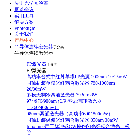
先进光学实验室
展览会议
实用工具
解决方案
Photodigm
关于我们
产品中心
半导体连续激光器
子分类
半导体连续激光器
FP激光器
子分类
FP激光器
高功率台式中红外单模FP光源 2000nm 10/15mW
同轴封装单模光纤耦合激光器 780-1060nm
20/30mW
多模无制冷泵浦激光器 793nm 8W
974/976/980nm 低功率泵浦FP激光器
（360/460mw）
980nm泵浦激光器（高功率600/ 800mW）
同轴封装保偏光纤耦合激光器 850nm 30mW
Innolume用于脉冲或CW操作的光纤耦合激光二极
管