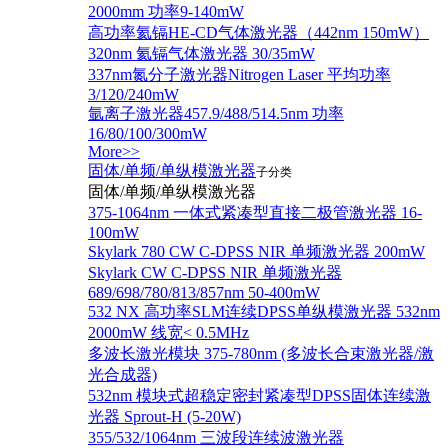
2000mm 功率9-140mW
高功率氦镉HE-CD气体激光器（442nm 150mW）
320nm 氦镉气体激光器 30/35mW
337nm氮分子激光器Nitrogen Laser 平均功率
3/120/240mW
氩离子激光器457.9/488/514.5nm 功率
16/80/100/300mW
More>>
固体/单频/单纵模激光器
子分类
固体/单频/单纵模激光器
375-1064nm 一体式紧凑型直接二极管激光器 16-
100mW
Skylark 780 CW C-DPSS NIR 单频激光器 200mW
Skylark CW C-DPSS NIR 单频激光器
689/698/780/813/857nm 50-400mW
532 NX 高功率SLM连续DPSS单纵模激光器 532nm
2000mW 线宽< 0.5MHz
多波长激光模块 375-780nm (多波长合束激光器/激
光合成器)
532nm 模块式超稳定密封紧凑型DPSS固体连续激
光器 Sprout-H (5-20W)
355/532/1064nm 三波段连续波激光器