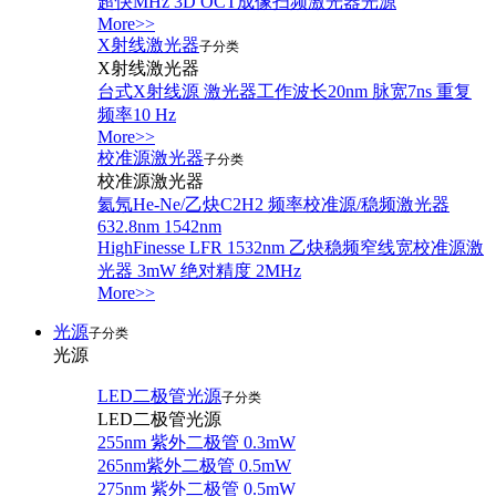
超快MHz 3D OCT成像扫频激光器光源
More>>
X射线激光器
子分类
X射线激光器
台式X射线源 激光器工作波长20nm 脉宽7ns 重复
频率10 Hz
More>>
校准源激光器
子分类
校准源激光器
氦氖He-Ne/乙炔C2H2 频率校准源/稳频激光器
632.8nm 1542nm
HighFinesse LFR 1532nm 乙炔稳频窄线宽校准源激
光器 3mW 绝对精度 2MHz
More>>
光源
子分类
光源
LED二极管光源
子分类
LED二极管光源
255nm 紫外二极管 0.3mW
265nm紫外二极管 0.5mW
275nm 紫外二极管 0.5mW