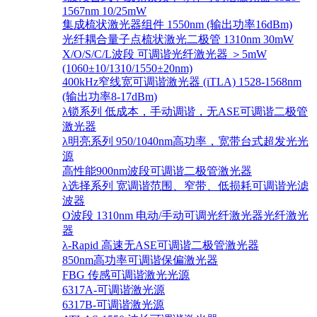
1567nm 10/25mW
集成梳状激光器组件 1550nm (输出功率16dBm)
光纤耦合量子点梳状激光二极管 1310nm 30mW
X/O/S/C/L波段 可调谐光纤激光器 ＞5mW
(1060±10/1310/1550±20nm)
400kHz窄线宽可调谐激光器 (iTLA) 1528-1568nm
(输出功率8-17dBm)
λ锁系列 低成本，手动调谐，无ASE可调谐二极管
激光器
λ明亮系列 950/1040nm高功率，宽带台式超发光光
源
高性能900nm波段可调谐二极管激光器
λ选择系列 宽调谐范围、窄带、低损耗可调谐光滤
波器
O波段 1310nm 电动/手动可调光纤激光器光纤激光
器
λ-Rapid 高速无ASE可调谐二极管激光器
850nm高功率可调谐保偏激光器
FBG 传感可调谐激光光源
6317A-可调谐激光源
6317B-可调谐激光源