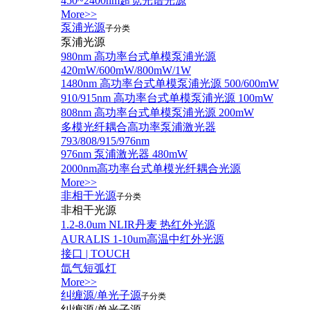
450~2400nm超宽光谱光源
More>>
泵浦光源
子分类
泵浦光源
980nm 高功率台式单模泵浦光源
420mW/600mW/800mW/1W
1480nm 高功率台式单模泵浦光源 500/600mW
910/915nm 高功率台式单模泵浦光源 100mW
808nm 高功率台式单模泵浦光源 200mW
多模光纤耦合高功率泵浦激光器
793/808/915/976nm
976nm 泵浦激光器 480mW
2000nm高功率台式单模光纤耦合光源
More>>
非相干光源
子分类
非相干光源
1.2-8.0um NLIR丹麦 热红外光源
AURALIS 1-10um高温中红外光源
接口 | TOUCH
氙气短弧灯
More>>
纠缠源/单光子源
子分类
纠缠源/单光子源