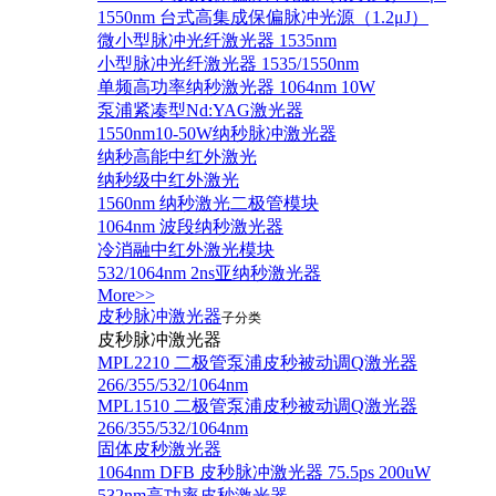
1550nm 台式高集成保偏脉冲光源（1.2μJ）
微小型脉冲光纤激光器 1535nm
小型脉冲光纤激光器 1535/1550nm
单频高功率纳秒激光器 1064nm 10W
泵浦紧凑型Nd:YAG激光器
1550nm10-50W纳秒脉冲激光器
纳秒高能中红外激光
纳秒级中红外激光
1560nm 纳秒激光二极管模块
1064nm 波段纳秒激光器
冷消融中红外激光模块
532/1064nm 2ns亚纳秒激光器
More>>
皮秒脉冲激光器
子分类
皮秒脉冲激光器
​MPL2210 二极管泵浦皮秒被动调Q激光器
266/355/532/1064nm
MPL1510 二极管泵浦皮秒被动调Q激光器
266/355/532/1064nm
固体皮秒激光器
1064nm DFB 皮秒脉冲激光器 75.5ps 200uW
532nm高功率皮秒激光器