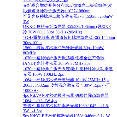
光纤耦合增益开关分布式反馈激光二极管组件(皮
秒超短脉冲种子激光器) 1027-1080nm
可见光皮秒脉冲二极管激光器370-1550nm 250mW-
3W
UKKO 皮秒光纤激光器 355/532/1064nm (风冷/水
冷 70W 60μJ 50ps 50kHz-20MHz)
1GHz重复频率 多通道超短脉冲激光源 365-1550nm
30ps-100ns
1560nm波段皮秒脉冲光纤激光器 50ps 10mW
80MHz
1030nm皮秒光纤激光振荡器 锁模全正态色散
(ANDI)光纤激光器 30mW 37MHz 3ps
1030nm皮秒薄片激光系统/微片皮秒脉冲大功率激
光器 100W 100kHz 2ps
1064nm超稳皮秒光纤激光器 10mW 25MHz 15ps
266/355/532nm 皮秒混合激光器 4-30W 15ps 小于
1000kHz
4ps Nd:VAN皮秒锁模激光器 钒酸盐固态激光器
1064nm 0.1-1W 4ps
窄谱Yb掺镱皮秒多功率激光器1030-1045nm 1.5-
3W 1-1.5ps
5ps Nd:YLF皮秒锁模激光器1053/1046nm 0.1-1W