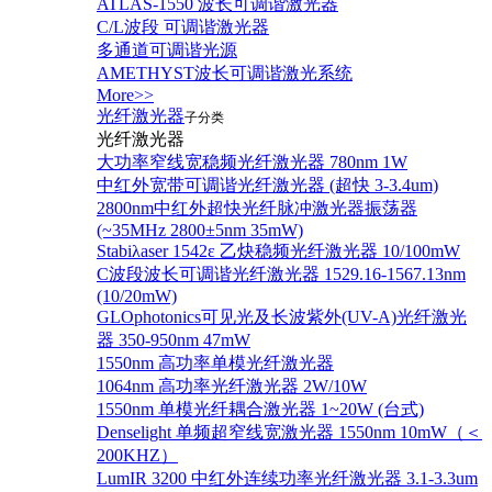
ATLAS-1550 波长可调谐激光器
C/L波段 可调谐激光器
多通道可调谐光源
AMETHYST波长可调谐激光系统
More>>
光纤激光器
子分类
光纤激光器
大功率窄线宽稳频光纤激光器 780nm 1W
中红外宽带可调谐光纤激光器 (超快 3-3.4um)
2800nm中红外超快光纤脉冲激光器振荡器
(~35MHz 2800±5nm 35mW)
Stabiλaser 1542ε 乙炔稳频光纤激光器 10/100mW
C波段波长可调谐光纤激光器 1529.16-1567.13nm
(10/20mW)
GLOphotonics可见光及长波紫外(UV-A)光纤激光
器 350-950nm 47mW
1550nm 高功率单模光纤激光器
1064nm 高功率光纤激光器 2W/10W
1550nm 单模光纤耦合激光器 1~20W (台式)
Denselight 单频超窄线宽激光器 1550nm 10mW（＜
200KHZ）
LumIR 3200 中红外连续功率光纤激光器 3.1-3.3um