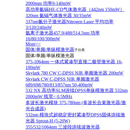
2000mm 功率9-140mW
高功率氦镉HE-CD气体激光器（442nm 150mW）
320nm 氦镉气体激光器 30/35mW
337nm氮分子激光器Nitrogen Laser 平均功率
3/120/240mW
氩离子激光器457.9/488/514.5nm 功率
16/80/100/300mW
More>>
固体/单频/单纵模激光器
子分类
固体/单频/单纵模激光器
375-1064nm 一体式紧凑型直接二极管激光器 16-
100mW
Skylark 780 CW C-DPSS NIR 单频激光器 200mW
Skylark CW C-DPSS NIR 单频激光器
689/698/780/813/857nm 50-400mW
532 NX 高功率SLM连续DPSS单纵模激光器 532nm
2000mW 线宽< 0.5MHz
多波长激光模块 375-780nm (多波长合束激光器/激
光合成器)
532nm 模块式超稳定密封紧凑型DPSS固体连续激
光器 Sprout-H (5-20W)
355/532/1064nm 三波段连续波激光器