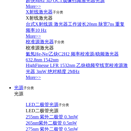
超快MHz 3D OCT成像扫频激光器光源
More>>
X射线激光器
子分类
X射线激光器
台式X射线源 激光器工作波长20nm 脉宽7ns 重复
频率10 Hz
More>>
校准源激光器
子分类
校准源激光器
氦氖He-Ne/乙炔C2H2 频率校准源/稳频激光器
632.8nm 1542nm
HighFinesse LFR 1532nm 乙炔稳频窄线宽校准源激
光器 3mW 绝对精度 2MHz
More>>
光源
子分类
光源
LED二极管光源
子分类
LED二极管光源
255nm 紫外二极管 0.3mW
265nm紫外二极管 0.5mW
275nm 紫外二极管 0.5mW