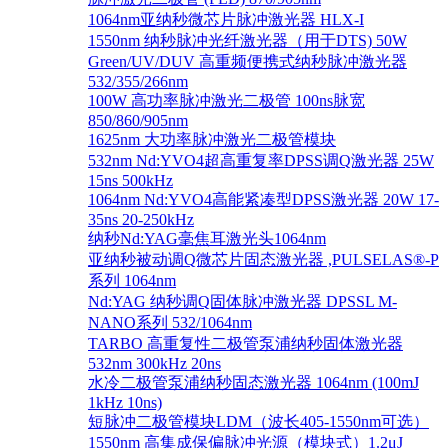
1064nm亚纳秒微芯片脉冲激光器 HLX-I
1550nm 纳秒脉冲光纤激光器（用于DTS) 50W
Green/UV/DUV 高重频便携式纳秒脉冲激光器
532/355/266nm
100W 高功率脉冲激光二极管 100ns脉宽
850/860/905nm
1625nm 大功率脉冲激光二极管模块
532nm Nd:YVO4超高重复率DPSS调Q激光器 25W
15ns 500kHz
1064nm Nd:YVO4高能紧凑型DPSS激光器 20W 17-
35ns 20-250kHz
纳秒Nd:YAG毫焦耳激光头1064nm
亚纳秒被动调Q微芯片固态激光器 ,PULSELAS®-P
系列 1064nm
Nd:YAG 纳秒调Q固体脉冲激光器 DPSSL M-
NANO系列 532/1064nm
TARBO 高重复性二极管泵浦纳秒固体激光器
532nm 300kHz 20ns
水冷二极管泵浦纳秒固态激光器 1064nm (100mJ
1kHz 10ns)
短脉冲二极管模块LDM（波长405-1550nm可选）
1550nm 高集成保偏脉冲光源（模块式）1.2μJ