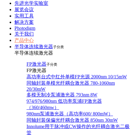
先进光学实验室
展览会议
实用工具
解决方案
Photodigm
关于我们
产品中心
半导体连续激光器
子分类
半导体连续激光器
FP激光器
子分类
FP激光器
高功率台式中红外单模FP光源 2000nm 10/15mW
同轴封装单模光纤耦合激光器 780-1060nm
20/30mW
多模无制冷泵浦激光器 793nm 8W
974/976/980nm 低功率泵浦FP激光器
（360/460mw）
980nm泵浦激光器（高功率600/ 800mW）
同轴封装保偏光纤耦合激光器 850nm 30mW
Innolume用于脉冲或CW操作的光纤耦合激光二极
管