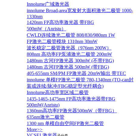
Innolume广域激光器
innolume Broad-area宽发射大面积激光二极管 1000-
1330nm
1420nm FP高功率激光器 带FBG
500mW（Anristu）
CWLD连续激光二极管 808/830/980nm 1W
FP激光二极管模块 1310nm 30mW
波长稳定二极管激光器（976nm 200W）
808nm 高功率FP泵浦激光二极管 200mW
1480nm 古河FP激光器 300mW (不带FBG)
1480nm 古河FP激光器 500mW (带FBG)
405-655nm SM/PM FP激光器 20mW输出 带TEC
innolume 单模FP激光二极管 780-1340nm (TO-can封
装或连续/脉冲/FBG稳定型光纤耦合)
Innolume高功率宽区域二极管
1435-1465-1475nm FP高功率激光器带FBG
500mW(Anristu)
1360nm高功率FP激光器500mW（带FBG）
635nm激光二极管
1300 nm 单模自由空间FP激光二极管
More>>
VCSEL激光器
子分类