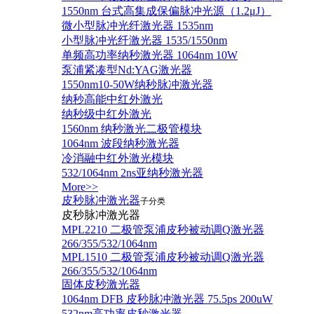
1550nm 台式高集成保偏脉冲光源（1.2μJ）
微小型脉冲光纤激光器 1535nm
小型脉冲光纤激光器 1535/1550nm
单频高功率纳秒激光器 1064nm 10W
泵浦紧凑型Nd:YAG激光器
1550nm10-50W纳秒脉冲激光器
纳秒高能中红外激光
纳秒级中红外激光
1560nm 纳秒激光二极管模块
1064nm 波段纳秒激光器
冷消融中红外激光模块
532/1064nm 2ns亚纳秒激光器
More>>
皮秒脉冲激光器
子分类
皮秒脉冲激光器
​MPL2210 二极管泵浦皮秒被动调Q激光器
266/355/532/1064nm
MPL1510 二极管泵浦皮秒被动调Q激光器
266/355/532/1064nm
固体皮秒激光器
1064nm DFB 皮秒脉冲激光器 75.5ps 200uW
532nm高功率皮秒激光器