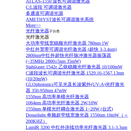
ATLAS-1550 波长可调谐激光器
C/L波段 可调谐激光器
多通道可调谐光源
AMETHYST波长可调谐激光系统
More>>
光纤激光器
子分类
光纤激光器
大功率窄线宽稳频光纤激光器 780nm 1W
中红外宽带可调谐光纤激光器 (超快 3-3.4um)
2800nm中红外超快光纤脉冲激光器振荡器
(~35MHz 2800±5nm 35mW)
Stabiλaser 1542ε 乙炔稳频光纤激光器 10/100mW
C波段波长可调谐光纤激光器 1529.16-1567.13nm
(10/20mW)
GLOphotonics可见光及长波紫外(UV-A)光纤激光
器 350-950nm 47mW
1550nm 高功率单模光纤激光器
1064nm 高功率光纤激光器 2W/10W
1550nm 单模光纤耦合激光器 1~20W (台式)
Denselight 单频超窄线宽激光器 1550nm 10mW（＜
200KHZ）
LumIR 3200 中红外连续功率光纤激光器 3.1-3.3um