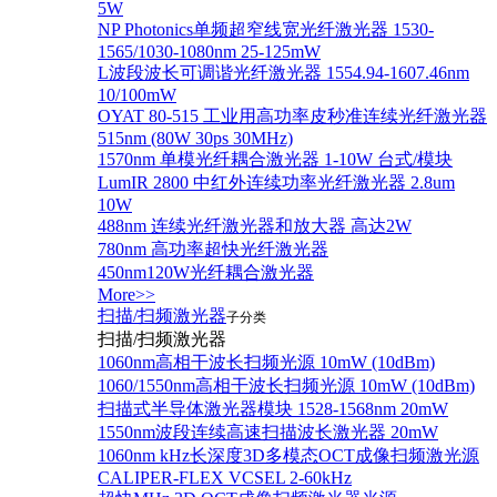
5W
NP Photonics单频超窄线宽光纤激光器 1530-
1565/1030-1080nm 25-125mW
L波段波长可调谐光纤激光器 1554.94-1607.46nm
10/100mW
OYAT 80-515 工业用高功率皮秒准连续光纤激光器
515nm (80W 30ps 30MHz)
1570nm 单模光纤耦合激光器 1-10W 台式/模块
LumIR 2800 中红外连续功率光纤激光器 2.8um
10W
488nm 连续光纤激光器和放大器 高达2W
780nm 高功率超快光纤激光器
450nm120W光纤耦合激光器
More>>
扫描/扫频激光器
子分类
扫描/扫频激光器
1060nm高相干波长扫频光源 10mW (10dBm)
1060/1550nm高相干波长扫频光源 10mW (10dBm)
扫描式半导体激光器模块 1528-1568nm 20mW
1550nm波段连续高速扫描波长激光器 20mW
1060nm kHz长深度3D多模态OCT成像扫频激光源
CALIPER-FLEX VCSEL 2-60kHz