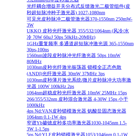
光纤耦合增益开关分布式反馈激光二极管组件(皮
秒超短脉冲种子激光器) 1027-1080nm
可见光皮秒脉冲二极管激光器370-1550nm 250mW-
3W
UKKO 皮秒光纤激光器 355/532/1064nm (风冷/水
冷 70W 60μJ 50ps 50kHz-20MHz)
1GHz重复频率 多通道超短脉冲激光源 365-1550nm
30ps-100ns
1560nm波段皮秒脉冲光纤激光器 50ps 10mW
80MHz
1030nm皮秒光纤激光振荡器 锁模全正态色散
(ANDI)光纤激光器 30mW 37MHz 3ps
1030nm皮秒薄片激光系统/微片皮秒脉冲大功率激
光器 100W 100kHz 2ps
1064nm超稳皮秒光纤激光器 10mW 25MHz 15ps
266/355/532nm 皮秒混合激光器 4-30W 15ps 小于
1000kHz
4ps Nd:VAN皮秒锁模激光器 钒酸盐固态激光器
1064nm 0.1-1W 4ps
窄谱Yb掺镱皮秒多功率激光器1030-1045nm 1.5-
3W 1-1.5ps
5ps Nd:YLF皮秒锁模激光器1053/1046nm 0.1-1W