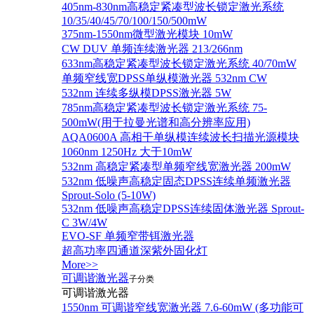
405nm-830nm高稳定紧凑型波长锁定激光系统
10/35/40/45/70/100/150/500mW
375nm-1550nm微型激光模块 10mW
CW DUV 单频连续激光器 213/266nm
633nm高稳定紧凑型波长锁定激光系统 40/70mW
单频窄线宽DPSS单纵模激光器 532nm CW
532nm 连续多纵模DPSS激光器 5W
785nm高稳定紧凑型波长锁定激光系统 75-
500mW(用于拉曼光谱和高分辨率应用)
AQA0600A 高相干单纵模连续波长扫描光源模块
1060nm 1250Hz 大于10mW
532nm 高稳定紧凑型单频窄线宽激光器 200mW
532nm 低噪声高稳定固态DPSS连续单频激光器
Sprout‐Solo (5-10W)
532nm 低噪声高稳定DPSS连续固体激光器 Sprout-
C 3W/4W
EVO-SF 单频窄带铒激光器
超高功率四通道深紫外固化灯
More>>
可调谐激光器
子分类
可调谐激光器
1550nm 可调谐窄线宽激光器 7.6-60mW (多功能可