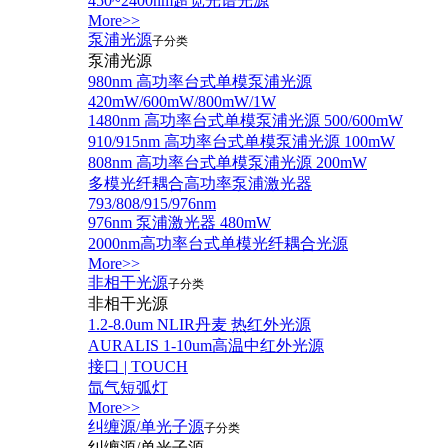
450~2400nm超宽光谱光源
More>>
泵浦光源
子分类
泵浦光源
980nm 高功率台式单模泵浦光源
420mW/600mW/800mW/1W
1480nm 高功率台式单模泵浦光源 500/600mW
910/915nm 高功率台式单模泵浦光源 100mW
808nm 高功率台式单模泵浦光源 200mW
多模光纤耦合高功率泵浦激光器
793/808/915/976nm
976nm 泵浦激光器 480mW
2000nm高功率台式单模光纤耦合光源
More>>
非相干光源
子分类
非相干光源
1.2-8.0um NLIR丹麦 热红外光源
AURALIS 1-10um高温中红外光源
接口 | TOUCH
氙气短弧灯
More>>
纠缠源/单光子源
子分类
纠缠源/单光子源