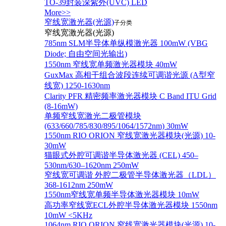
TO-39封装深紫外(UVC) LED
More>>
窄线宽激光器(光源)
子分类
窄线宽激光器(光源)
785nm SLM半导体单纵模激光器 100mW (VBG
Diode; 自由空间光输出)
1550nm 窄线宽单频激光器模块 40mW
GuxMax 高相干组合波段连续可调谐光源 (A型窄
线宽) 1250-1630nm
Clarity PFR 精密频率激光器模块 C Band ITU Grid
(8-16mW)
单频窄线宽激光二极管模块
(633/660/785/830/895/1064/1572nm) 30mW
1550nm RIO ORION 窄线宽激光器模块(光源) 10-
30mW
猫眼式外腔可调谐半导体激光器 (CEL) 450–
530nm/630–1620nm 250mW
窄线宽可调谐 外腔二极管半导体激光器（LDL）
368-1612nm 250mW
1550nm窄线宽单频半导体激光器模块 10mW
高功率窄线宽ECL外腔半导体激光器模块 1550nm
10mW <5KHz
1064nm RIO ORION 窄线宽激光器模块(光源) 10-