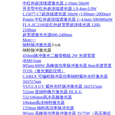
中红外超连续谱激光器 2-10um 50mW
开关型中红外超连续谱光源 1.9-4um 0.9W
L15077-C7超连续谱光源 50mW (1300nm~2000nm)
Polaris 中红外超连续谱激光器 1~4.6um 500/800mW
FLA-SC2100近红外超宽带超连续光源 1200-
2100nm
超宽谱激光光源600-2400nm
More>>
纳秒脉冲激光器
子分类
纳秒脉冲激光器
450nm脉冲激光二极管模组 2W 光谱宽度
(RMS)1nm
905nm 600W 高峰值功率脉冲激光器 8nm光谱宽度
TO56（激光测距仪用）
CAREX 可编程脉冲高功率纳秒紫外光纤激光器
343/515nm
YUCCA UV 紫外光纤脉冲激光器 343/515nm
532nm 亚纳秒微片激光器 HLX-G
532/1064nm风冷高频激光器
1064nm风冷纳秒激光器
1550nm 纳秒高功率脉冲光源
905nm 高峰值功率脉冲激光器 35/75W（高压测试