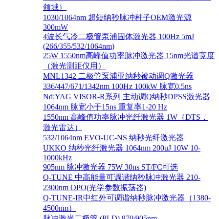
领域）
1030/1064nm 超短纳秒脉冲种子OEM激光源
300mW
4波长气冷二极管泵浦固体激光器 100Hz 5mJ
(266/355/532/1064nm)
25W 1550nm高峰值功率脉冲激光器 15nm光谱宽度
（激光测距仪用）
MNL1342 二极管泵浦亚纳秒被动调Q激光器
336/447/671/1342nm 100Hz 100kW 脉宽0.5ns
Nd:YAG VISOR-R系列 主动调Q纳秒DPSS激光器
1064nm 脉宽小于15ns 重复率1-20 Hz
1550nm 高峰值功率脉冲光纤激光器 1W（DTS，
激光雷达）
532/1064nm EVO-UC-NS 纳秒光纤激光器
UKKO 纳秒光纤激光器 1064nm 200uJ 10W 10-
1000kHz
905nm 脉冲激光器 75W 30ns ST/FC可选
Q-TUNE 中高能量可调谐纳秒脉冲激光器 210-
2300nm OPO(光学参数振荡器)
Q-TUNE-IR中红外可调谐纳秒脉冲激光器（1380-
4500nm）
脉冲激光二极管 (PLD) 870/905nm