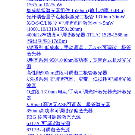
1567nm 10/25mW
集成梳状激光器组件 1550nm (输出功率16dBm)
光纤耦合量子点梳状激光二极管 1310nm 30mW
X/O/S/C/L波段 可调谐光纤激光器 ＞5mW
(1060±10/1310/1550±20nm)
400kHz窄线宽可调谐激光器 (iTLA) 1528-1568nm
(输出功率8-17dBm)
λ锁系列 低成本，手动调谐，无ASE可调谐二极管
激光器
λ明亮系列 950/1040nm高功率，宽带台式超发光光
源
高性能900nm波段可调谐二极管激光器
λ选择系列 宽调谐范围、窄带、低损耗可调谐光滤
波器
O波段 1310nm 电动/手动可调光纤激光器光纤激光
器
λ-Rapid 高速无ASE可调谐二极管激光器
850nm高功率可调谐保偏激光器
FBG 传感可调谐激光光源
6317A-可调谐激光源
6317B-可调谐激光源