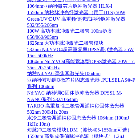
1064nm亚纳秒微芯片脉冲激光器 HLX-I
1550nm 纳秒脉冲光纤激光器（用于DTS) 50W
Green/UV/DUV 高重频便携式纳秒脉冲激光器
532/355/266nm
100W 高功率脉冲激光二极管 100ns脉宽
850/860/905nm
1625nm 大功率脉冲激光二极管模块
532nm Nd:YVO4超高重复率DPSS调Q激光器 25W
15ns 500kHz
1064nm Nd:YVO4高能紧凑型DPSS激光器 20W 17-
35ns 20-250kHz
纳秒Nd:YAG毫焦耳激光头1064nm
亚纳秒被动调Q微芯片固态激光器 ,PULSELAS®-P
系列 1064nm
Nd:YAG 纳秒调Q固体脉冲激光器 DPSSL M-
NANO系列 532/1064nm
TARBO 高重复性二极管泵浦纳秒固体激光器
532nm 300kHz 20ns
水冷二极管泵浦纳秒固态激光器 1064nm (100mJ
1kHz 10ns)
短脉冲二极管模块LDM（波长405-1550nm可选）
1550nm 高集成保偏脉冲光源（模块式）1.2μJ