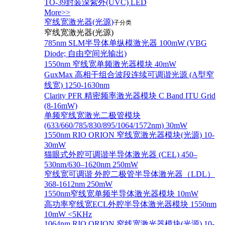
TO-39封装深紫外(UVC) LED
More>>
窄线宽激光器(光源)
子分类
窄线宽激光器(光源)
785nm SLM半导体单纵模激光器 100mW (VBG
Diode; 自由空间光输出)
1550nm 窄线宽单频激光器模块 40mW
GuxMax 高相干组合波段连续可调谐光源 (A型窄
线宽) 1250-1630nm
Clarity PFR 精密频率激光器模块 C Band ITU Grid
(8-16mW)
单频窄线宽激光二极管模块
(633/660/785/830/895/1064/1572nm) 30mW
1550nm RIO ORION 窄线宽激光器模块(光源) 10-
30mW
猫眼式外腔可调谐半导体激光器 (CEL) 450–
530nm/630–1620nm 250mW
窄线宽可调谐 外腔二极管半导体激光器（LDL）
368-1612nm 250mW
1550nm窄线宽单频半导体激光器模块 10mW
高功率窄线宽ECL外腔半导体激光器模块 1550nm
10mW <5KHz
1064nm RIO ORION 窄线宽激光器模块(光源) 10-