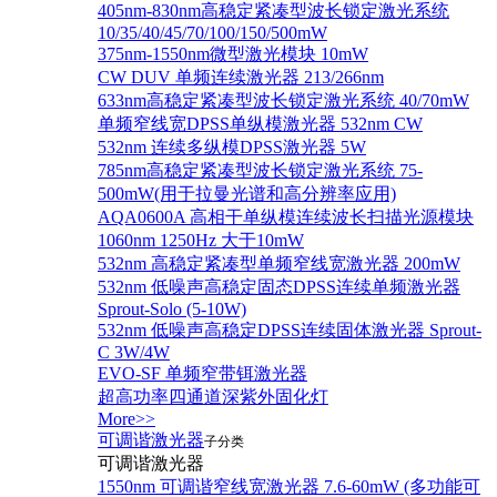
405nm-830nm高稳定紧凑型波长锁定激光系统
10/35/40/45/70/100/150/500mW
375nm-1550nm微型激光模块 10mW
CW DUV 单频连续激光器 213/266nm
633nm高稳定紧凑型波长锁定激光系统 40/70mW
单频窄线宽DPSS单纵模激光器 532nm CW
532nm 连续多纵模DPSS激光器 5W
785nm高稳定紧凑型波长锁定激光系统 75-
500mW(用于拉曼光谱和高分辨率应用)
AQA0600A 高相干单纵模连续波长扫描光源模块
1060nm 1250Hz 大于10mW
532nm 高稳定紧凑型单频窄线宽激光器 200mW
532nm 低噪声高稳定固态DPSS连续单频激光器
Sprout‐Solo (5-10W)
532nm 低噪声高稳定DPSS连续固体激光器 Sprout-
C 3W/4W
EVO-SF 单频窄带铒激光器
超高功率四通道深紫外固化灯
More>>
可调谐激光器
子分类
可调谐激光器
1550nm 可调谐窄线宽激光器 7.6-60mW (多功能可