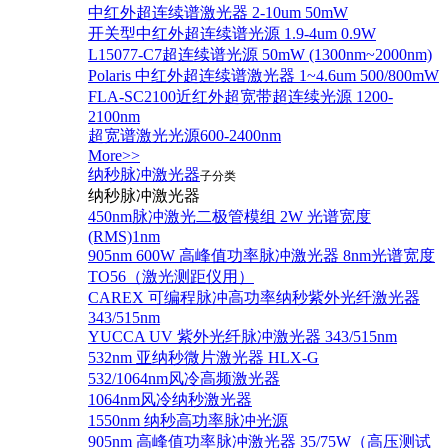
中红外超连续谱激光器 2-10um 50mW
开关型中红外超连续谱光源 1.9-4um 0.9W
L15077-C7超连续谱光源 50mW (1300nm~2000nm)
Polaris 中红外超连续谱激光器 1~4.6um 500/800mW
FLA-SC2100近红外超宽带超连续光源 1200-
2100nm
超宽谱激光光源600-2400nm
More>>
纳秒脉冲激光器
子分类
纳秒脉冲激光器
450nm脉冲激光二极管模组 2W 光谱宽度
(RMS)1nm
905nm 600W 高峰值功率脉冲激光器 8nm光谱宽度
TO56（激光测距仪用）
CAREX 可编程脉冲高功率纳秒紫外光纤激光器
343/515nm
YUCCA UV 紫外光纤脉冲激光器 343/515nm
532nm 亚纳秒微片激光器 HLX-G
532/1064nm风冷高频激光器
1064nm风冷纳秒激光器
1550nm 纳秒高功率脉冲光源
905nm 高峰值功率脉冲激光器 35/75W（高压测试