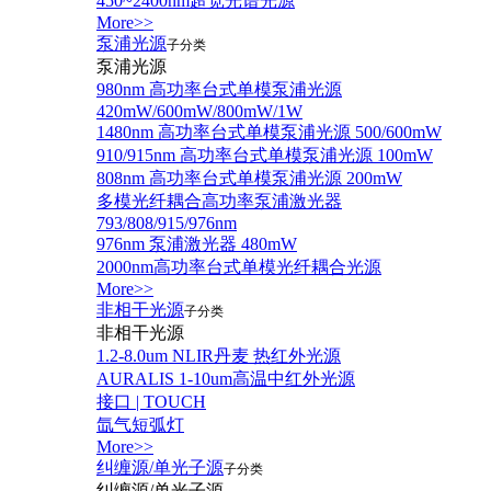
450~2400nm超宽光谱光源
More>>
泵浦光源
子分类
泵浦光源
980nm 高功率台式单模泵浦光源
420mW/600mW/800mW/1W
1480nm 高功率台式单模泵浦光源 500/600mW
910/915nm 高功率台式单模泵浦光源 100mW
808nm 高功率台式单模泵浦光源 200mW
多模光纤耦合高功率泵浦激光器
793/808/915/976nm
976nm 泵浦激光器 480mW
2000nm高功率台式单模光纤耦合光源
More>>
非相干光源
子分类
非相干光源
1.2-8.0um NLIR丹麦 热红外光源
AURALIS 1-10um高温中红外光源
接口 | TOUCH
氙气短弧灯
More>>
纠缠源/单光子源
子分类
纠缠源/单光子源