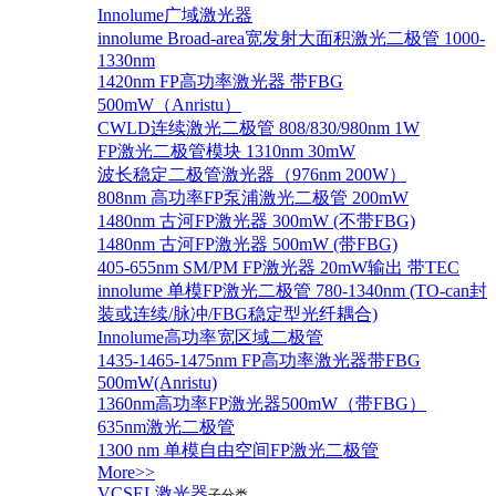
Innolume广域激光器
innolume Broad-area宽发射大面积激光二极管 1000-
1330nm
1420nm FP高功率激光器 带FBG
500mW（Anristu）
CWLD连续激光二极管 808/830/980nm 1W
FP激光二极管模块 1310nm 30mW
波长稳定二极管激光器（976nm 200W）
808nm 高功率FP泵浦激光二极管 200mW
1480nm 古河FP激光器 300mW (不带FBG)
1480nm 古河FP激光器 500mW (带FBG)
405-655nm SM/PM FP激光器 20mW输出 带TEC
innolume 单模FP激光二极管 780-1340nm (TO-can封
装或连续/脉冲/FBG稳定型光纤耦合)
Innolume高功率宽区域二极管
1435-1465-1475nm FP高功率激光器带FBG
500mW(Anristu)
1360nm高功率FP激光器500mW（带FBG）
635nm激光二极管
1300 nm 单模自由空间FP激光二极管
More>>
VCSEL激光器
子分类