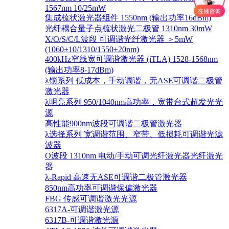
1567nm 10/25mW
集成梳状激光器组件 1550nm (输出功率16dBm)
光纤耦合量子点梳状激光二极管 1310nm 30mW
X/O/S/C/L波段 可调谐光纤激光器 ＞5mW
(1060±10/1310/1550±20nm)
400kHz窄线宽可调谐激光器 (iTLA) 1528-1568nm
(输出功率8-17dBm)
λ锁系列 低成本，手动调谐，无ASE可调谐二极管
激光器
λ明亮系列 950/1040nm高功率，宽带台式超发光光
源
高性能900nm波段可调谐二极管激光器
λ选择系列 宽调谐范围、窄带、低损耗可调谐光滤
波器
O波段 1310nm 电动/手动可调光纤激光器光纤激光
器
λ-Rapid 高速无ASE可调谐二极管激光器
850nm高功率可调谐保偏激光器
FBG 传感可调谐激光光源
6317A-可调谐激光源
6317B-可调谐激光源