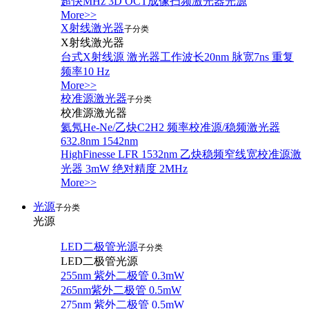
超快MHz 3D OCT成像扫频激光器光源
More>>
X射线激光器
子分类
X射线激光器
台式X射线源 激光器工作波长20nm 脉宽7ns 重复
频率10 Hz
More>>
校准源激光器
子分类
校准源激光器
氦氖He-Ne/乙炔C2H2 频率校准源/稳频激光器
632.8nm 1542nm
HighFinesse LFR 1532nm 乙炔稳频窄线宽校准源激
光器 3mW 绝对精度 2MHz
More>>
光源
子分类
光源
LED二极管光源
子分类
LED二极管光源
255nm 紫外二极管 0.3mW
265nm紫外二极管 0.5mW
275nm 紫外二极管 0.5mW