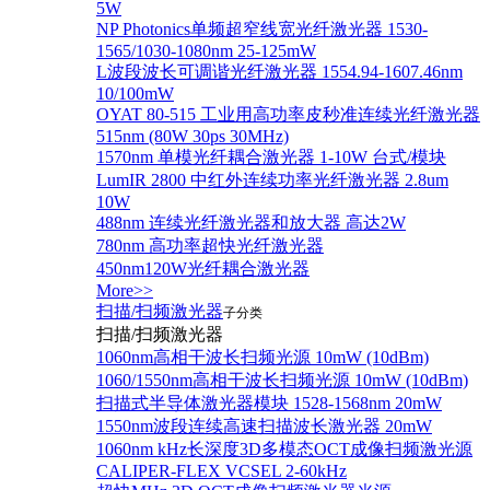
5W
NP Photonics单频超窄线宽光纤激光器 1530-
1565/1030-1080nm 25-125mW
L波段波长可调谐光纤激光器 1554.94-1607.46nm
10/100mW
OYAT 80-515 工业用高功率皮秒准连续光纤激光器
515nm (80W 30ps 30MHz)
1570nm 单模光纤耦合激光器 1-10W 台式/模块
LumIR 2800 中红外连续功率光纤激光器 2.8um
10W
488nm 连续光纤激光器和放大器 高达2W
780nm 高功率超快光纤激光器
450nm120W光纤耦合激光器
More>>
扫描/扫频激光器
子分类
扫描/扫频激光器
1060nm高相干波长扫频光源 10mW (10dBm)
1060/1550nm高相干波长扫频光源 10mW (10dBm)
扫描式半导体激光器模块 1528-1568nm 20mW
1550nm波段连续高速扫描波长激光器 20mW
1060nm kHz长深度3D多模态OCT成像扫频激光源
CALIPER-FLEX VCSEL 2-60kHz