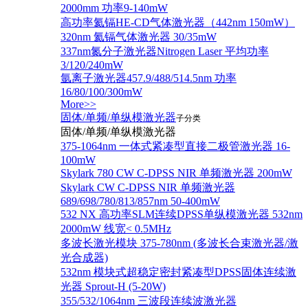
2000mm 功率9-140mW
高功率氦镉HE-CD气体激光器（442nm 150mW）
320nm 氦镉气体激光器 30/35mW
337nm氮分子激光器Nitrogen Laser 平均功率
3/120/240mW
氩离子激光器457.9/488/514.5nm 功率
16/80/100/300mW
More>>
固体/单频/单纵模激光器
子分类
固体/单频/单纵模激光器
375-1064nm 一体式紧凑型直接二极管激光器 16-
100mW
Skylark 780 CW C-DPSS NIR 单频激光器 200mW
Skylark CW C-DPSS NIR 单频激光器
689/698/780/813/857nm 50-400mW
532 NX 高功率SLM连续DPSS单纵模激光器 532nm
2000mW 线宽< 0.5MHz
多波长激光模块 375-780nm (多波长合束激光器/激
光合成器)
532nm 模块式超稳定密封紧凑型DPSS固体连续激
光器 Sprout-H (5-20W)
355/532/1064nm 三波段连续波激光器