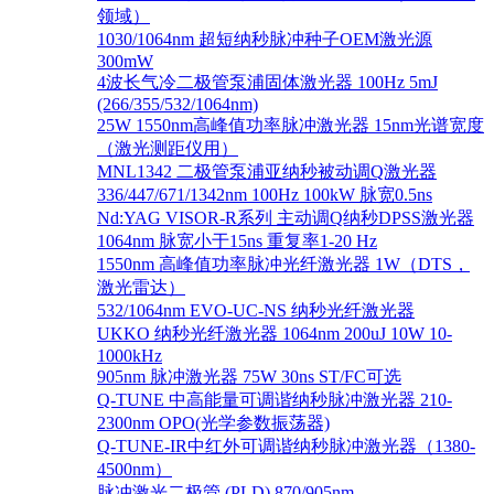
领域）
1030/1064nm 超短纳秒脉冲种子OEM激光源
300mW
4波长气冷二极管泵浦固体激光器 100Hz 5mJ
(266/355/532/1064nm)
25W 1550nm高峰值功率脉冲激光器 15nm光谱宽度
（激光测距仪用）
MNL1342 二极管泵浦亚纳秒被动调Q激光器
336/447/671/1342nm 100Hz 100kW 脉宽0.5ns
Nd:YAG VISOR-R系列 主动调Q纳秒DPSS激光器
1064nm 脉宽小于15ns 重复率1-20 Hz
1550nm 高峰值功率脉冲光纤激光器 1W（DTS，
激光雷达）
532/1064nm EVO-UC-NS 纳秒光纤激光器
UKKO 纳秒光纤激光器 1064nm 200uJ 10W 10-
1000kHz
905nm 脉冲激光器 75W 30ns ST/FC可选
Q-TUNE 中高能量可调谐纳秒脉冲激光器 210-
2300nm OPO(光学参数振荡器)
Q-TUNE-IR中红外可调谐纳秒脉冲激光器（1380-
4500nm）
脉冲激光二极管 (PLD) 870/905nm