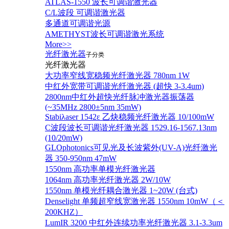
ATLAS-1550 波长可调谐激光器
C/L波段 可调谐激光器
多通道可调谐光源
AMETHYST波长可调谐激光系统
More>>
光纤激光器
子分类
光纤激光器
大功率窄线宽稳频光纤激光器 780nm 1W
中红外宽带可调谐光纤激光器 (超快 3-3.4um)
2800nm中红外超快光纤脉冲激光器振荡器
(~35MHz 2800±5nm 35mW)
Stabiλaser 1542ε 乙炔稳频光纤激光器 10/100mW
C波段波长可调谐光纤激光器 1529.16-1567.13nm
(10/20mW)
GLOphotonics可见光及长波紫外(UV-A)光纤激光
器 350-950nm 47mW
1550nm 高功率单模光纤激光器
1064nm 高功率光纤激光器 2W/10W
1550nm 单模光纤耦合激光器 1~20W (台式)
Denselight 单频超窄线宽激光器 1550nm 10mW（＜
200KHZ）
LumIR 3200 中红外连续功率光纤激光器 3.1-3.3um