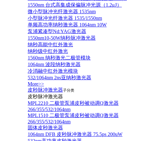
1550nm 台式高集成保偏脉冲光源（1.2μJ）
微小型脉冲光纤激光器 1535nm
小型脉冲光纤激光器 1535/1550nm
单频高功率纳秒激光器 1064nm 10W
泵浦紧凑型Nd:YAG激光器
1550nm10-50W纳秒脉冲激光器
纳秒高能中红外激光
纳秒级中红外激光
1560nm 纳秒激光二极管模块
1064nm 波段纳秒激光器
冷消融中红外激光模块
532/1064nm 2ns亚纳秒激光器
More>>
皮秒脉冲激光器
子分类
皮秒脉冲激光器
​MPL2210 二极管泵浦皮秒被动调Q激光器
266/355/532/1064nm
MPL1510 二极管泵浦皮秒被动调Q激光器
266/355/532/1064nm
固体皮秒激光器
1064nm DFB 皮秒脉冲激光器 75.5ps 200uW
532nm高功率皮秒激光器