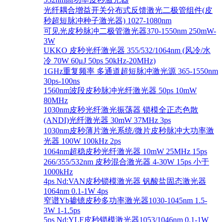
光纤耦合增益开关分布式反馈激光二极管组件(皮
秒超短脉冲种子激光器) 1027-1080nm
可见光皮秒脉冲二极管激光器370-1550nm 250mW-
3W
UKKO 皮秒光纤激光器 355/532/1064nm (风冷/水
冷 70W 60μJ 50ps 50kHz-20MHz)
1GHz重复频率 多通道超短脉冲激光源 365-1550nm
30ps-100ns
1560nm波段皮秒脉冲光纤激光器 50ps 10mW
80MHz
1030nm皮秒光纤激光振荡器 锁模全正态色散
(ANDI)光纤激光器 30mW 37MHz 3ps
1030nm皮秒薄片激光系统/微片皮秒脉冲大功率激
光器 100W 100kHz 2ps
1064nm超稳皮秒光纤激光器 10mW 25MHz 15ps
266/355/532nm 皮秒混合激光器 4-30W 15ps 小于
1000kHz
4ps Nd:VAN皮秒锁模激光器 钒酸盐固态激光器
1064nm 0.1-1W 4ps
窄谱Yb掺镱皮秒多功率激光器1030-1045nm 1.5-
3W 1-1.5ps
5ps Nd:YLF皮秒锁模激光器1053/1046nm 0.1-1W