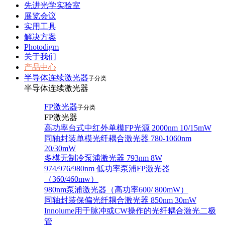
先进光学实验室
展览会议
实用工具
解决方案
Photodigm
关于我们
产品中心
半导体连续激光器
子分类
半导体连续激光器
FP激光器
子分类
FP激光器
高功率台式中红外单模FP光源 2000nm 10/15mW
同轴封装单模光纤耦合激光器 780-1060nm
20/30mW
多模无制冷泵浦激光器 793nm 8W
974/976/980nm 低功率泵浦FP激光器
（360/460mw）
980nm泵浦激光器（高功率600/ 800mW）
同轴封装保偏光纤耦合激光器 850nm 30mW
Innolume用于脉冲或CW操作的光纤耦合激光二极
管