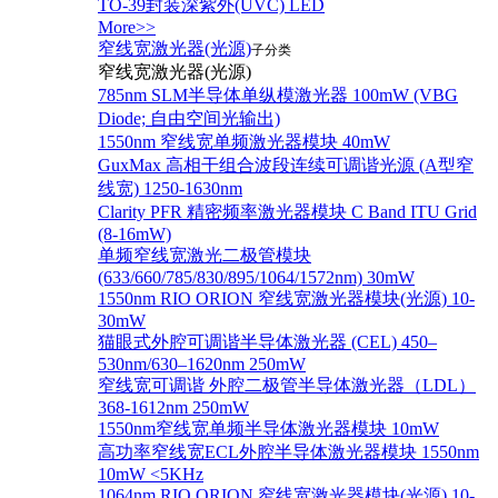
TO-39封装深紫外(UVC) LED
More>>
窄线宽激光器(光源)
子分类
窄线宽激光器(光源)
785nm SLM半导体单纵模激光器 100mW (VBG
Diode; 自由空间光输出)
1550nm 窄线宽单频激光器模块 40mW
GuxMax 高相干组合波段连续可调谐光源 (A型窄
线宽) 1250-1630nm
Clarity PFR 精密频率激光器模块 C Band ITU Grid
(8-16mW)
单频窄线宽激光二极管模块
(633/660/785/830/895/1064/1572nm) 30mW
1550nm RIO ORION 窄线宽激光器模块(光源) 10-
30mW
猫眼式外腔可调谐半导体激光器 (CEL) 450–
530nm/630–1620nm 250mW
窄线宽可调谐 外腔二极管半导体激光器（LDL）
368-1612nm 250mW
1550nm窄线宽单频半导体激光器模块 10mW
高功率窄线宽ECL外腔半导体激光器模块 1550nm
10mW <5KHz
1064nm RIO ORION 窄线宽激光器模块(光源) 10-