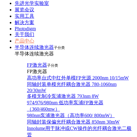
先进光学实验室
展览会议
实用工具
解决方案
Photodigm
关于我们
产品中心
半导体连续激光器
子分类
半导体连续激光器
FP激光器
子分类
FP激光器
高功率台式中红外单模FP光源 2000nm 10/15mW
同轴封装单模光纤耦合激光器 780-1060nm
20/30mW
多模无制冷泵浦激光器 793nm 8W
974/976/980nm 低功率泵浦FP激光器
（360/460mw）
980nm泵浦激光器（高功率600/ 800mW）
同轴封装保偏光纤耦合激光器 850nm 30mW
Innolume用于脉冲或CW操作的光纤耦合激光二极
管