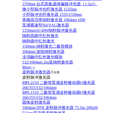
1550nm 台式高集成保偏脉冲光源（1.2μJ）
微小型脉冲光纤激光器 1535nm
小型脉冲光纤激光器 1535/1550nm
单频高功率纳秒激光器 1064nm 10W
泵浦紧凑型Nd:YAG激光器
1550nm10-50W纳秒脉冲激光器
纳秒高能中红外激光
纳秒级中红外激光
1560nm 纳秒激光二极管模块
1064nm 波段纳秒激光器
冷消融中红外激光模块
532/1064nm 2ns亚纳秒激光器
More>>
皮秒脉冲激光器
子分类
皮秒脉冲激光器
​MPL2210 二极管泵浦皮秒被动调Q激光器
266/355/532/1064nm
MPL1510 二极管泵浦皮秒被动调Q激光器
266/355/532/1064nm
固体皮秒激光器
1064nm DFB 皮秒脉冲激光器 75.5ps 200uW
532nm高功率皮秒激光器