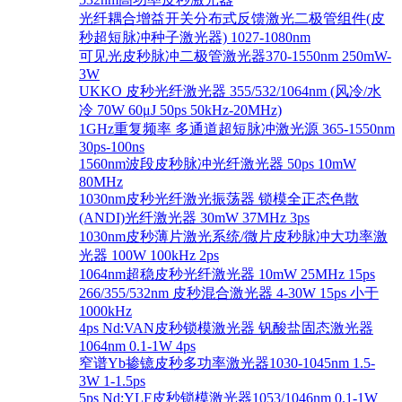
光纤耦合增益开关分布式反馈激光二极管组件(皮
秒超短脉冲种子激光器) 1027-1080nm
可见光皮秒脉冲二极管激光器370-1550nm 250mW-
3W
UKKO 皮秒光纤激光器 355/532/1064nm (风冷/水
冷 70W 60μJ 50ps 50kHz-20MHz)
1GHz重复频率 多通道超短脉冲激光源 365-1550nm
30ps-100ns
1560nm波段皮秒脉冲光纤激光器 50ps 10mW
80MHz
1030nm皮秒光纤激光振荡器 锁模全正态色散
(ANDI)光纤激光器 30mW 37MHz 3ps
1030nm皮秒薄片激光系统/微片皮秒脉冲大功率激
光器 100W 100kHz 2ps
1064nm超稳皮秒光纤激光器 10mW 25MHz 15ps
266/355/532nm 皮秒混合激光器 4-30W 15ps 小于
1000kHz
4ps Nd:VAN皮秒锁模激光器 钒酸盐固态激光器
1064nm 0.1-1W 4ps
窄谱Yb掺镱皮秒多功率激光器1030-1045nm 1.5-
3W 1-1.5ps
5ps Nd:YLF皮秒锁模激光器1053/1046nm 0.1-1W