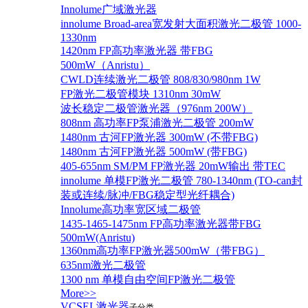
Innolume广域激光器
innolume Broad-area宽发射大面积激光二极管 1000-
1330nm
1420nm FP高功率激光器 带FBG
500mW（Anristu）
CWLD连续激光二极管 808/830/980nm 1W
FP激光二极管模块 1310nm 30mW
波长稳定二极管激光器（976nm 200W）
808nm 高功率FP泵浦激光二极管 200mW
1480nm 古河FP激光器 300mW (不带FBG)
1480nm 古河FP激光器 500mW (带FBG)
405-655nm SM/PM FP激光器 20mW输出 带TEC
innolume 单模FP激光二极管 780-1340nm (TO-can封
装或连续/脉冲/FBG稳定型光纤耦合)
Innolume高功率宽区域二极管
1435-1465-1475nm FP高功率激光器带FBG
500mW(Anristu)
1360nm高功率FP激光器500mW（带FBG）
635nm激光二极管
1300 nm 单模自由空间FP激光二极管
More>>
VCSEL激光器
子分类