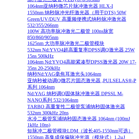
1064nm亚纳秒微芯片脉冲激光器 HLX-I
1550nm 纳秒脉冲光纤激光器（用于DTS) 50W
Green/UV/DUV 高重频便携式纳秒脉冲激光器
532/355/266nm
100W 高功率脉冲激光二极管 100ns脉宽
850/860/905nm
1625nm 大功率脉冲激光二极管模块
532nm Nd:YVO4超高重复率DPSS调Q激光器 25W
15ns 500kHz
1064nm Nd:YVO4高能紧凑型DPSS激光器 20W 17-
35ns 20-250kHz
纳秒Nd:YAG毫焦耳激光头1064nm
亚纳秒被动调Q微芯片固态激光器 ,PULSELAS®-P
系列 1064nm
Nd:YAG 纳秒调Q固体脉冲激光器 DPSSL M-
NANO系列 532/1064nm
TARBO 高重复性二极管泵浦纳秒固体激光器
532nm 300kHz 20ns
水冷二极管泵浦纳秒固态激光器 1064nm (100mJ
1kHz 10ns)
短脉冲二极管模块LDM（波长405-1550nm可选）
1550nm 高集成保偏脉冲光源（模块式）1.2μJ