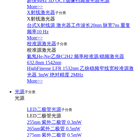
超快MHz 3D OCT成像扫频激光器光源
More>>
X射线激光器
子分类
X射线激光器
台式X射线源 激光器工作波长20nm 脉宽7ns 重复
频率10 Hz
More>>
校准源激光器
子分类
校准源激光器
氦氖He-Ne/乙炔C2H2 频率校准源/稳频激光器
632.8nm 1542nm
HighFinesse LFR 1532nm 乙炔稳频窄线宽校准源激
光器 3mW 绝对精度 2MHz
More>>
光源
子分类
光源
LED二极管光源
子分类
LED二极管光源
255nm 紫外二极管 0.3mW
265nm紫外二极管 0.5mW
275nm 紫外二极管 0.5mW