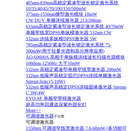
405nm-830nm高稳定紧凑型波长锁定激光系统
10/35/40/45/70/100/150/500mW
375nm-1550nm微型激光模块 10mW
CW DUV 单频连续激光器 213/266nm
633nm高稳定紧凑型波长锁定激光系统 40/70mW
单频窄线宽DPSS单纵模激光器 532nm CW
532nm 连续多纵模DPSS激光器 5W
785nm高稳定紧凑型波长锁定激光系统 75-
500mW(用于拉曼光谱和高分辨率应用)
AQA0600A 高相干单纵模连续波长扫描光源模块
1060nm 1250Hz 大于10mW
532nm 高稳定紧凑型单频窄线宽激光器 200mW
532nm 低噪声高稳定固态DPSS连续单频激光器
Sprout‐Solo (5-10W)
532nm 低噪声高稳定DPSS连续固体激光器 Sprout-
C 3W/4W
EVO-SF 单频窄带铒激光器
超高功率四通道深紫外固化灯
More>>
可调谐激光器
子分类
可调谐激光器
1550nm 可调谐窄线宽激光器 7.6-60mW (多功能可