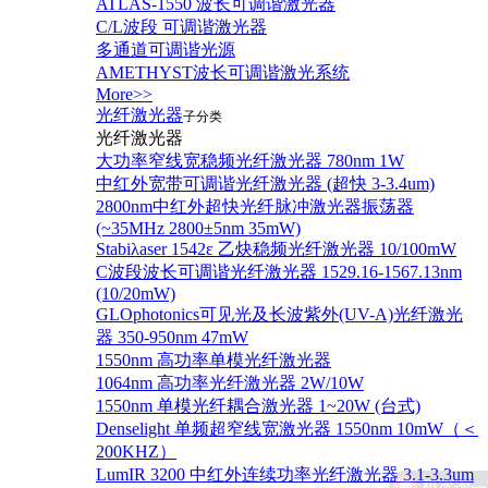
ATLAS-1550 波长可调谐激光器
C/L波段 可调谐激光器
多通道可调谐光源
AMETHYST波长可调谐激光系统
More>>
光纤激光器
子分类
光纤激光器
大功率窄线宽稳频光纤激光器 780nm 1W
中红外宽带可调谐光纤激光器 (超快 3-3.4um)
2800nm中红外超快光纤脉冲激光器振荡器
(~35MHz 2800±5nm 35mW)
Stabiλaser 1542ε 乙炔稳频光纤激光器 10/100mW
C波段波长可调谐光纤激光器 1529.16-1567.13nm
(10/20mW)
GLOphotonics可见光及长波紫外(UV-A)光纤激光
器 350-950nm 47mW
1550nm 高功率单模光纤激光器
1064nm 高功率光纤激光器 2W/10W
1550nm 单模光纤耦合激光器 1~20W (台式)
Denselight 单频超窄线宽激光器 1550nm 10mW（＜
200KHZ）
LumIR 3200 中红外连续功率光纤激光器 3.1-3.3um