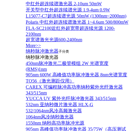
中红外超连续谱激光器 2-10um 50mW
开关型中红外超连续谱光源 1.9-4um 0.9W
L15077-C7超连续谱光源 50mW (1300nm~2000nm)
Polaris 中红外超连续谱激光器 1~4.6um 500/800mW
FLA-SC2100近红外超宽带超连续光源 1200-
2100nm
超宽谱激光光源600-2400nm
More>>
纳秒脉冲激光器
子分类
纳秒脉冲激光器
450nm脉冲激光二极管模组 2W 光谱宽度
(RMS)1nm
905nm 600W 高峰值功率脉冲激光器 8nm光谱宽度
TO56（激光测距仪用）
CAREX 可编程脉冲高功率纳秒紫外光纤激光器
343/515nm
YUCCA UV 紫外光纤脉冲激光器 343/515nm
532nm 亚纳秒微片激光器 HLX-G
532/1064nm风冷高频激光器
1064nm风冷纳秒激光器
1550nm 纳秒高功率脉冲光源
905nm 高峰值功率脉冲激光器 35/75W（高压测试