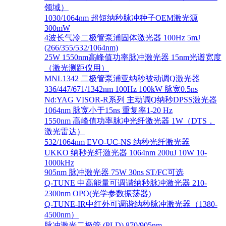
领域）
1030/1064nm 超短纳秒脉冲种子OEM激光源
300mW
4波长气冷二极管泵浦固体激光器 100Hz 5mJ
(266/355/532/1064nm)
25W 1550nm高峰值功率脉冲激光器 15nm光谱宽度
（激光测距仪用）
MNL1342 二极管泵浦亚纳秒被动调Q激光器
336/447/671/1342nm 100Hz 100kW 脉宽0.5ns
Nd:YAG VISOR-R系列 主动调Q纳秒DPSS激光器
1064nm 脉宽小于15ns 重复率1-20 Hz
1550nm 高峰值功率脉冲光纤激光器 1W（DTS，
激光雷达）
532/1064nm EVO-UC-NS 纳秒光纤激光器
UKKO 纳秒光纤激光器 1064nm 200uJ 10W 10-
1000kHz
905nm 脉冲激光器 75W 30ns ST/FC可选
Q-TUNE 中高能量可调谐纳秒脉冲激光器 210-
2300nm OPO(光学参数振荡器)
Q-TUNE-IR中红外可调谐纳秒脉冲激光器（1380-
4500nm）
脉冲激光二极管 (PLD) 870/905nm