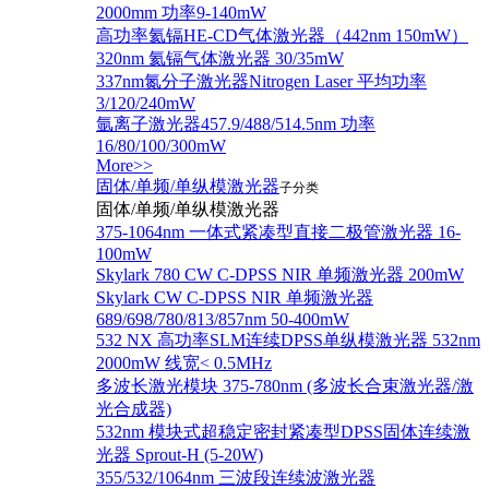
2000mm 功率9-140mW
高功率氦镉HE-CD气体激光器（442nm 150mW）
320nm 氦镉气体激光器 30/35mW
337nm氮分子激光器Nitrogen Laser 平均功率
3/120/240mW
氩离子激光器457.9/488/514.5nm 功率
16/80/100/300mW
More>>
固体/单频/单纵模激光器
子分类
固体/单频/单纵模激光器
375-1064nm 一体式紧凑型直接二极管激光器 16-
100mW
Skylark 780 CW C-DPSS NIR 单频激光器 200mW
Skylark CW C-DPSS NIR 单频激光器
689/698/780/813/857nm 50-400mW
532 NX 高功率SLM连续DPSS单纵模激光器 532nm
2000mW 线宽< 0.5MHz
多波长激光模块 375-780nm (多波长合束激光器/激
光合成器)
532nm 模块式超稳定密封紧凑型DPSS固体连续激
光器 Sprout-H (5-20W)
355/532/1064nm 三波段连续波激光器