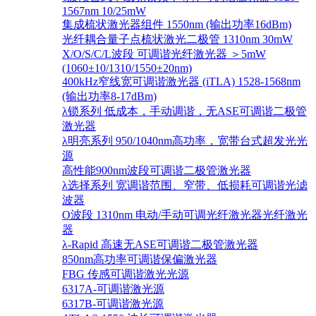
1567nm 10/25mW
集成梳状激光器组件 1550nm (输出功率16dBm)
光纤耦合量子点梳状激光二极管 1310nm 30mW
X/O/S/C/L波段 可调谐光纤激光器 ＞5mW
(1060±10/1310/1550±20nm)
400kHz窄线宽可调谐激光器 (iTLA) 1528-1568nm
(输出功率8-17dBm)
λ锁系列 低成本，手动调谐，无ASE可调谐二极管
激光器
λ明亮系列 950/1040nm高功率，宽带台式超发光光
源
高性能900nm波段可调谐二极管激光器
λ选择系列 宽调谐范围、窄带、低损耗可调谐光滤
波器
O波段 1310nm 电动/手动可调光纤激光器光纤激光
器
λ-Rapid 高速无ASE可调谐二极管激光器
850nm高功率可调谐保偏激光器
FBG 传感可调谐激光光源
6317A-可调谐激光源
6317B-可调谐激光源