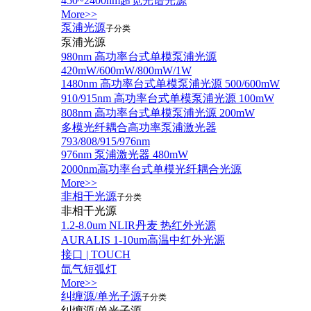
450~2400nm超宽光谱光源
More>>
泵浦光源
子分类
泵浦光源
980nm 高功率台式单模泵浦光源
420mW/600mW/800mW/1W
1480nm 高功率台式单模泵浦光源 500/600mW
910/915nm 高功率台式单模泵浦光源 100mW
808nm 高功率台式单模泵浦光源 200mW
多模光纤耦合高功率泵浦激光器
793/808/915/976nm
976nm 泵浦激光器 480mW
2000nm高功率台式单模光纤耦合光源
More>>
非相干光源
子分类
非相干光源
1.2-8.0um NLIR丹麦 热红外光源
AURALIS 1-10um高温中红外光源
接口 | TOUCH
氙气短弧灯
More>>
纠缠源/单光子源
子分类
纠缠源/单光子源