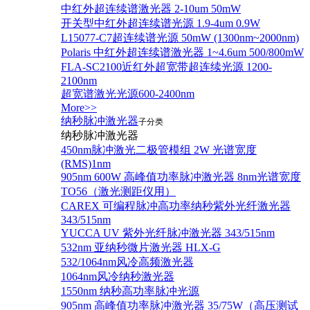
中红外超连续谱激光器 2-10um 50mW
开关型中红外超连续谱光源 1.9-4um 0.9W
L15077-C7超连续谱光源 50mW (1300nm~2000nm)
Polaris 中红外超连续谱激光器 1~4.6um 500/800mW
FLA-SC2100近红外超宽带超连续光源 1200-
2100nm
超宽谱激光光源600-2400nm
More>>
纳秒脉冲激光器
子分类
纳秒脉冲激光器
450nm脉冲激光二极管模组 2W 光谱宽度
(RMS)1nm
905nm 600W 高峰值功率脉冲激光器 8nm光谱宽度
TO56（激光测距仪用）
CAREX 可编程脉冲高功率纳秒紫外光纤激光器
343/515nm
YUCCA UV 紫外光纤脉冲激光器 343/515nm
532nm 亚纳秒微片激光器 HLX-G
532/1064nm风冷高频激光器
1064nm风冷纳秒激光器
1550nm 纳秒高功率脉冲光源
905nm 高峰值功率脉冲激光器 35/75W（高压测试