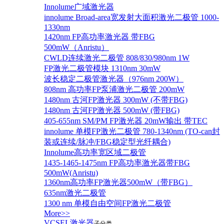
Innolume广域激光器
innolume Broad-area宽发射大面积激光二极管 1000-
1330nm
1420nm FP高功率激光器 带FBG
500mW（Anristu）
CWLD连续激光二极管 808/830/980nm 1W
FP激光二极管模块 1310nm 30mW
波长稳定二极管激光器（976nm 200W）
808nm 高功率FP泵浦激光二极管 200mW
1480nm 古河FP激光器 300mW (不带FBG)
1480nm 古河FP激光器 500mW (带FBG)
405-655nm SM/PM FP激光器 20mW输出 带TEC
innolume 单模FP激光二极管 780-1340nm (TO-can封
装或连续/脉冲/FBG稳定型光纤耦合)
Innolume高功率宽区域二极管
1435-1465-1475nm FP高功率激光器带FBG
500mW(Anristu)
1360nm高功率FP激光器500mW（带FBG）
635nm激光二极管
1300 nm 单模自由空间FP激光二极管
More>>
VCSEL激光器
子分类