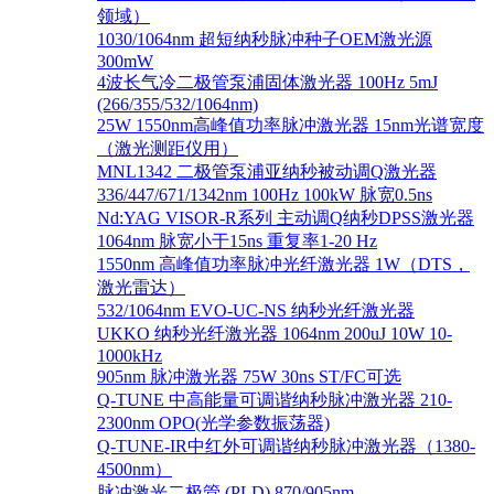
领域）
1030/1064nm 超短纳秒脉冲种子OEM激光源
300mW
4波长气冷二极管泵浦固体激光器 100Hz 5mJ
(266/355/532/1064nm)
25W 1550nm高峰值功率脉冲激光器 15nm光谱宽度
（激光测距仪用）
MNL1342 二极管泵浦亚纳秒被动调Q激光器
336/447/671/1342nm 100Hz 100kW 脉宽0.5ns
Nd:YAG VISOR-R系列 主动调Q纳秒DPSS激光器
1064nm 脉宽小于15ns 重复率1-20 Hz
1550nm 高峰值功率脉冲光纤激光器 1W（DTS，
激光雷达）
532/1064nm EVO-UC-NS 纳秒光纤激光器
UKKO 纳秒光纤激光器 1064nm 200uJ 10W 10-
1000kHz
905nm 脉冲激光器 75W 30ns ST/FC可选
Q-TUNE 中高能量可调谐纳秒脉冲激光器 210-
2300nm OPO(光学参数振荡器)
Q-TUNE-IR中红外可调谐纳秒脉冲激光器（1380-
4500nm）
脉冲激光二极管 (PLD) 870/905nm