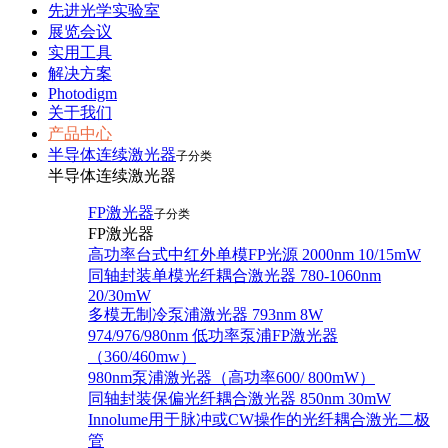
先进光学实验室
展览会议
实用工具
解决方案
Photodigm
关于我们
产品中心
半导体连续激光器
子分类
半导体连续激光器
FP激光器
子分类
FP激光器
高功率台式中红外单模FP光源 2000nm 10/15mW
同轴封装单模光纤耦合激光器 780-1060nm
20/30mW
多模无制冷泵浦激光器 793nm 8W
974/976/980nm 低功率泵浦FP激光器
（360/460mw）
980nm泵浦激光器（高功率600/ 800mW）
同轴封装保偏光纤耦合激光器 850nm 30mW
Innolume用于脉冲或CW操作的光纤耦合激光二极
管