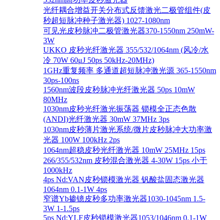
光纤耦合增益开关分布式反馈激光二极管组件(皮
秒超短脉冲种子激光器) 1027-1080nm
可见光皮秒脉冲二极管激光器370-1550nm 250mW-
3W
UKKO 皮秒光纤激光器 355/532/1064nm (风冷/水
冷 70W 60μJ 50ps 50kHz-20MHz)
1GHz重复频率 多通道超短脉冲激光源 365-1550nm
30ps-100ns
1560nm波段皮秒脉冲光纤激光器 50ps 10mW
80MHz
1030nm皮秒光纤激光振荡器 锁模全正态色散
(ANDI)光纤激光器 30mW 37MHz 3ps
1030nm皮秒薄片激光系统/微片皮秒脉冲大功率激
光器 100W 100kHz 2ps
1064nm超稳皮秒光纤激光器 10mW 25MHz 15ps
266/355/532nm 皮秒混合激光器 4-30W 15ps 小于
1000kHz
4ps Nd:VAN皮秒锁模激光器 钒酸盐固态激光器
1064nm 0.1-1W 4ps
窄谱Yb掺镱皮秒多功率激光器1030-1045nm 1.5-
3W 1-1.5ps
5ps Nd:YLF皮秒锁模激光器1053/1046nm 0.1-1W