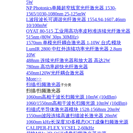
5W
NP Photonics单频超窄线宽光纤激光器 1530-
1565/1030-1080nm 25-125mW
L波段波长可调谐光纤激光器 1554.94-1607.46nm
10/100mW
OYAT 80-515 工业用高功率皮秒准连续光纤激光器
515nm (80W 30ps 30MHz)
1570nm 单模光纤耦合激光器 1-10W 台式/模块
LumIR 2800 中红外连续功率光纤激光器 2.8um
10W
488nm 连续光纤激光器和放大器 高达2W
780nm 高功率超快光纤激光器
450nm120W光纤耦合激光器
More>>
扫描/扫频激光器
子分类
扫描/扫频激光器
1060nm高相干波长扫频光源 10mW (10dBm)
1060/1550nm高相干波长扫频光源 10mW (10dBm)
扫描式半导体激光器模块 1528-1568nm 20mW
1550nm波段连续高速扫描波长激光器 20mW
1060nm kHz长深度3D多模态OCT成像扫频激光源
CALIPER-FLEX VCSEL 2-60kHz