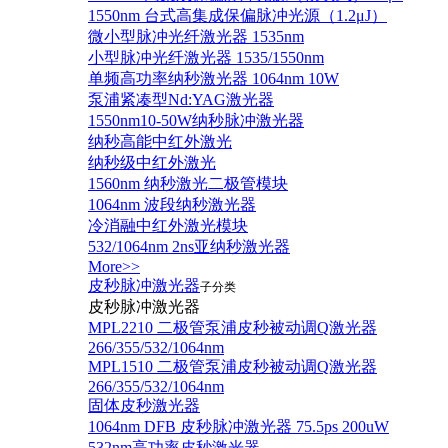
1550nm 台式高集成保偏脉冲光源（1.2μJ）
微小型脉冲光纤激光器 1535nm
小型脉冲光纤激光器 1535/1550nm
单频高功率纳秒激光器 1064nm 10W
泵浦紧凑型Nd:YAG激光器
1550nm10-50W纳秒脉冲激光器
纳秒高能中红外激光
纳秒级中红外激光
1560nm 纳秒激光二极管模块
1064nm 波段纳秒激光器
冷消融中红外激光模块
532/1064nm 2ns亚纳秒激光器
More>>
皮秒脉冲激光器
子分类
皮秒脉冲激光器
​MPL2210 二极管泵浦皮秒被动调Q激光器
266/355/532/1064nm
MPL1510 二极管泵浦皮秒被动调Q激光器
266/355/532/1064nm
固体皮秒激光器
1064nm DFB 皮秒脉冲激光器 75.5ps 200uW
532nm高功率皮秒激光器