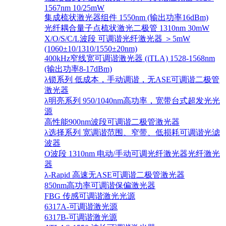
1567nm 10/25mW
集成梳状激光器组件 1550nm (输出功率16dBm)
光纤耦合量子点梳状激光二极管 1310nm 30mW
X/O/S/C/L波段 可调谐光纤激光器 ＞5mW
(1060±10/1310/1550±20nm)
400kHz窄线宽可调谐激光器 (iTLA) 1528-1568nm
(输出功率8-17dBm)
λ锁系列 低成本，手动调谐，无ASE可调谐二极管
激光器
λ明亮系列 950/1040nm高功率，宽带台式超发光光
源
高性能900nm波段可调谐二极管激光器
λ选择系列 宽调谐范围、窄带、低损耗可调谐光滤
波器
O波段 1310nm 电动/手动可调光纤激光器光纤激光
器
λ-Rapid 高速无ASE可调谐二极管激光器
850nm高功率可调谐保偏激光器
FBG 传感可调谐激光光源
6317A-可调谐激光源
6317B-可调谐激光源