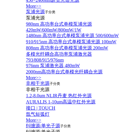
450~2400nm超宽光谱光源
More>>
泵浦光源
子分类
泵浦光源
980nm 高功率台式单模泵浦光源
420mW/600mW/800mW/1W
1480nm 高功率台式单模泵浦光源 500/600mW
910/915nm 高功率台式单模泵浦光源 100mW
808nm 高功率台式单模泵浦光源 200mW
多模光纤耦合高功率泵浦激光器
793/808/915/976nm
976nm 泵浦激光器 480mW
2000nm高功率台式单模光纤耦合光源
More>>
非相干光源
子分类
非相干光源
1.2-8.0um NLIR丹麦 热红外光源
AURALIS 1-10um高温中红外光源
接口 | TOUCH
氙气短弧灯
More>>
纠缠源/单光子源
子分类
纠缠源/单光子源