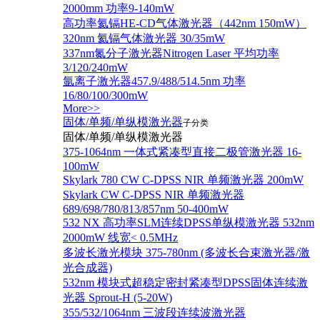
2000mm 功率9-140mW
高功率氦镉HE-CD气体激光器（442nm 150mW）
320nm 氦镉气体激光器 30/35mW
337nm氮分子激光器Nitrogen Laser 平均功率
3/120/240mW
氩离子激光器457.9/488/514.5nm 功率
16/80/100/300mW
More>>
固体/单频/单纵模激光器
子分类
固体/单频/单纵模激光器
375-1064nm 一体式紧凑型直接二极管激光器 16-
100mW
Skylark 780 CW C-DPSS NIR 单频激光器 200mW
Skylark CW C-DPSS NIR 单频激光器
689/698/780/813/857nm 50-400mW
532 NX 高功率SLM连续DPSS单纵模激光器 532nm
2000mW 线宽< 0.5MHz
多波长激光模块 375-780nm (多波长合束激光器/激
光合成器)
532nm 模块式超稳定密封紧凑型DPSS固体连续激
光器 Sprout-H (5-20W)
355/532/1064nm 三波段连续波激光器