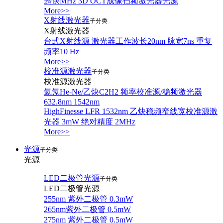
超快MHz 3D OCT成像扫频激光器光源
More>>
X射线激光器
子分类
X射线激光器
台式X射线源 激光器工作波长20nm 脉宽7ns 重复
频率10 Hz
More>>
校准源激光器
子分类
校准源激光器
氦氖He-Ne/乙炔C2H2 频率校准源/稳频激光器
632.8nm 1542nm
HighFinesse LFR 1532nm 乙炔稳频窄线宽校准源激
光器 3mW 绝对精度 2MHz
More>>
光源
子分类
光源
LED二极管光源
子分类
LED二极管光源
255nm 紫外二极管 0.3mW
265nm紫外二极管 0.5mW
275nm 紫外二极管 0.5mW