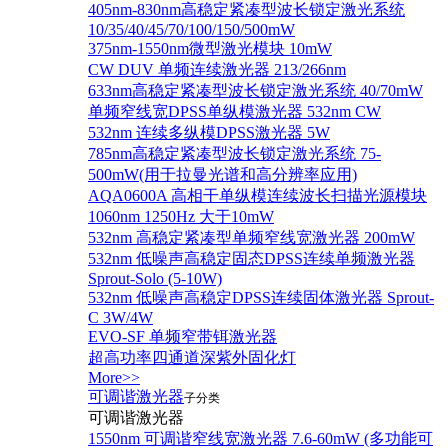
405nm-830nm高稳定紧凑型波长锁定激光系统
10/35/40/45/70/100/150/500mW
375nm-1550nm微型激光模块 10mW
CW DUV 单频连续激光器 213/266nm
633nm高稳定紧凑型波长锁定激光系统 40/70mW
单频窄线宽DPSS单纵模激光器 532nm CW
532nm 连续多纵模DPSS激光器 5W
785nm高稳定紧凑型波长锁定激光系统 75-
500mW(用于拉曼光谱和高分辨率应用)
AQA0600A 高相干单纵模连续波长扫描光源模块
1060nm 1250Hz 大于10mW
532nm 高稳定紧凑型单频窄线宽激光器 200mW
532nm 低噪声高稳定固态DPSS连续单频激光器
Sprout‐Solo (5-10W)
532nm 低噪声高稳定DPSS连续固体激光器 Sprout-
C 3W/4W
EVO-SF 单频窄带铒激光器
超高功率四通道深紫外固化灯
More>>
可调谐激光器
子分类
可调谐激光器
1550nm 可调谐窄线宽激光器 7.6-60mW (多功能可