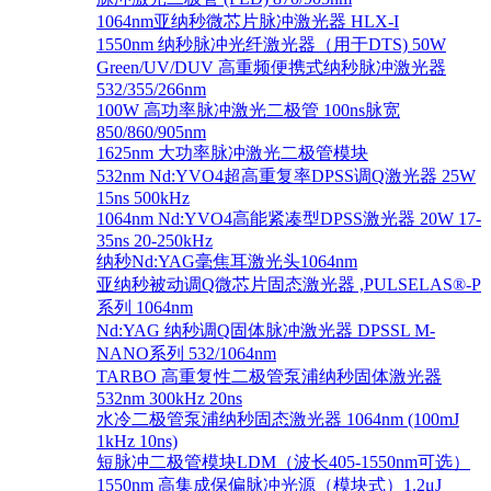
1064nm亚纳秒微芯片脉冲激光器 HLX-I
1550nm 纳秒脉冲光纤激光器（用于DTS) 50W
Green/UV/DUV 高重频便携式纳秒脉冲激光器
532/355/266nm
100W 高功率脉冲激光二极管 100ns脉宽
850/860/905nm
1625nm 大功率脉冲激光二极管模块
532nm Nd:YVO4超高重复率DPSS调Q激光器 25W
15ns 500kHz
1064nm Nd:YVO4高能紧凑型DPSS激光器 20W 17-
35ns 20-250kHz
纳秒Nd:YAG毫焦耳激光头1064nm
亚纳秒被动调Q微芯片固态激光器 ,PULSELAS®-P
系列 1064nm
Nd:YAG 纳秒调Q固体脉冲激光器 DPSSL M-
NANO系列 532/1064nm
TARBO 高重复性二极管泵浦纳秒固体激光器
532nm 300kHz 20ns
水冷二极管泵浦纳秒固态激光器 1064nm (100mJ
1kHz 10ns)
短脉冲二极管模块LDM（波长405-1550nm可选）
1550nm 高集成保偏脉冲光源（模块式）1.2μJ