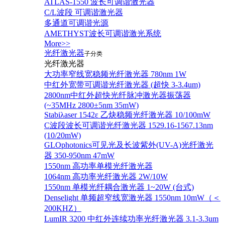
ATLAS-1550 波长可调谐激光器
C/L波段 可调谐激光器
多通道可调谐光源
AMETHYST波长可调谐激光系统
More>>
光纤激光器
子分类
光纤激光器
大功率窄线宽稳频光纤激光器 780nm 1W
中红外宽带可调谐光纤激光器 (超快 3-3.4um)
2800nm中红外超快光纤脉冲激光器振荡器
(~35MHz 2800±5nm 35mW)
Stabiλaser 1542ε 乙炔稳频光纤激光器 10/100mW
C波段波长可调谐光纤激光器 1529.16-1567.13nm
(10/20mW)
GLOphotonics可见光及长波紫外(UV-A)光纤激光
器 350-950nm 47mW
1550nm 高功率单模光纤激光器
1064nm 高功率光纤激光器 2W/10W
1550nm 单模光纤耦合激光器 1~20W (台式)
Denselight 单频超窄线宽激光器 1550nm 10mW（＜
200KHZ）
LumIR 3200 中红外连续功率光纤激光器 3.1-3.3um