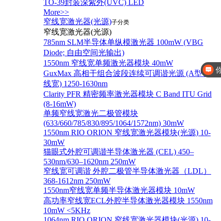
TO-39封装深紫外(UVC) LED
More>>
窄线宽激光器(光源)
子分类
窄线宽激光器(光源)
785nm SLM半导体单纵模激光器 100mW (VBG
Diode; 自由空间光输出)
1550nm 窄线宽单频激光器模块 40mW
GuxMax 高相干组合波段连续可调谐光源 (A型窄
线宽) 1250-1630nm
Clarity PFR 精密频率激光器模块 C Band ITU Grid
(8-16mW)
单频窄线宽激光二极管模块
(633/660/785/830/895/1064/1572nm) 30mW
1550nm RIO ORION 窄线宽激光器模块(光源) 10-
30mW
猫眼式外腔可调谐半导体激光器 (CEL) 450–
530nm/630–1620nm 250mW
窄线宽可调谐 外腔二极管半导体激光器（LDL）
368-1612nm 250mW
1550nm窄线宽单频半导体激光器模块 10mW
高功率窄线宽ECL外腔半导体激光器模块 1550nm
10mW <5KHz
1064nm RIO ORION 窄线宽激光器模块(光源) 10-