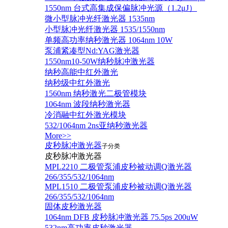
1550nm 台式高集成保偏脉冲光源（1.2μJ）
微小型脉冲光纤激光器 1535nm
小型脉冲光纤激光器 1535/1550nm
单频高功率纳秒激光器 1064nm 10W
泵浦紧凑型Nd:YAG激光器
1550nm10-50W纳秒脉冲激光器
纳秒高能中红外激光
纳秒级中红外激光
1560nm 纳秒激光二极管模块
1064nm 波段纳秒激光器
冷消融中红外激光模块
532/1064nm 2ns亚纳秒激光器
More>>
皮秒脉冲激光器
子分类
皮秒脉冲激光器
​MPL2210 二极管泵浦皮秒被动调Q激光器
266/355/532/1064nm
MPL1510 二极管泵浦皮秒被动调Q激光器
266/355/532/1064nm
固体皮秒激光器
1064nm DFB 皮秒脉冲激光器 75.5ps 200uW
532nm高功率皮秒激光器