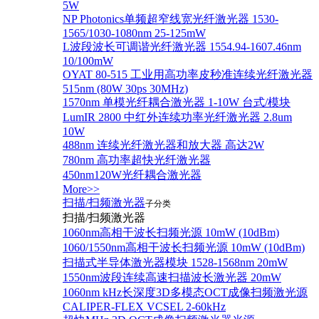
5W
NP Photonics单频超窄线宽光纤激光器 1530-
1565/1030-1080nm 25-125mW
L波段波长可调谐光纤激光器 1554.94-1607.46nm
10/100mW
OYAT 80-515 工业用高功率皮秒准连续光纤激光器
515nm (80W 30ps 30MHz)
1570nm 单模光纤耦合激光器 1-10W 台式/模块
LumIR 2800 中红外连续功率光纤激光器 2.8um
10W
488nm 连续光纤激光器和放大器 高达2W
780nm 高功率超快光纤激光器
450nm120W光纤耦合激光器
More>>
扫描/扫频激光器
子分类
扫描/扫频激光器
1060nm高相干波长扫频光源 10mW (10dBm)
1060/1550nm高相干波长扫频光源 10mW (10dBm)
扫描式半导体激光器模块 1528-1568nm 20mW
1550nm波段连续高速扫描波长激光器 20mW
1060nm kHz长深度3D多模态OCT成像扫频激光源
CALIPER-FLEX VCSEL 2-60kHz