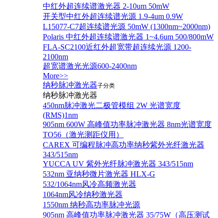
中红外超连续谱激光器 2-10um 50mW
开关型中红外超连续谱光源 1.9-4um 0.9W
L15077-C7超连续谱光源 50mW (1300nm~2000nm)
Polaris 中红外超连续谱激光器 1~4.6um 500/800mW
FLA-SC2100近红外超宽带超连续光源 1200-
2100nm
超宽谱激光光源600-2400nm
More>>
纳秒脉冲激光器
子分类
纳秒脉冲激光器
450nm脉冲激光二极管模组 2W 光谱宽度
(RMS)1nm
905nm 600W 高峰值功率脉冲激光器 8nm光谱宽度
TO56（激光测距仪用）
CAREX 可编程脉冲高功率纳秒紫外光纤激光器
343/515nm
YUCCA UV 紫外光纤脉冲激光器 343/515nm
532nm 亚纳秒微片激光器 HLX-G
532/1064nm风冷高频激光器
1064nm风冷纳秒激光器
1550nm 纳秒高功率脉冲光源
905nm 高峰值功率脉冲激光器 35/75W（高压测试