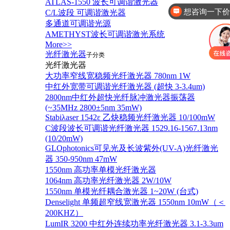
ATLAS-1550 波长可调谐激光器
你好，有这几款产
C/L波段 可调谐激光器
多通道可调谐光源
AMETHYST波长可调谐激光系统
More>>
光纤激光器
子分类
光纤激光器
大功率窄线宽稳频光纤激光器 780nm 1W
中红外宽带可调谐光纤激光器 (超快 3-3.4um)
2800nm中红外超快光纤脉冲激光器振荡器
(~35MHz 2800±5nm 35mW)
Stabiλaser 1542ε 乙炔稳频光纤激光器 10/100mW
C波段波长可调谐光纤激光器 1529.16-1567.13nm
(10/20mW)
GLOphotonics可见光及长波紫外(UV-A)光纤激光
器 350-950nm 47mW
1550nm 高功率单模光纤激光器
1064nm 高功率光纤激光器 2W/10W
1550nm 单模光纤耦合激光器 1~20W (台式)
Denselight 单频超窄线宽激光器 1550nm 10mW（＜
200KHZ）
LumIR 3200 中红外连续功率光纤激光器 3.1-3.3um