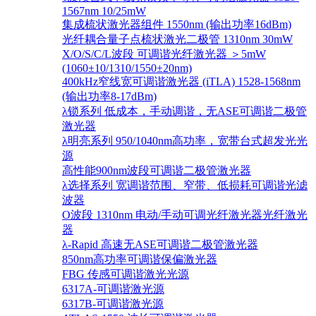
1567nm 10/25mW
集成梳状激光器组件 1550nm (输出功率16dBm)
光纤耦合量子点梳状激光二极管 1310nm 30mW
X/O/S/C/L波段 可调谐光纤激光器 ＞5mW
(1060±10/1310/1550±20nm)
400kHz窄线宽可调谐激光器 (iTLA) 1528-1568nm
(输出功率8-17dBm)
λ锁系列 低成本，手动调谐，无ASE可调谐二极管
激光器
λ明亮系列 950/1040nm高功率，宽带台式超发光光
源
高性能900nm波段可调谐二极管激光器
λ选择系列 宽调谐范围、窄带、低损耗可调谐光滤
波器
O波段 1310nm 电动/手动可调光纤激光器光纤激光
器
λ-Rapid 高速无ASE可调谐二极管激光器
850nm高功率可调谐保偏激光器
FBG 传感可调谐激光光源
6317A-可调谐激光源
6317B-可调谐激光源