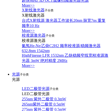
超快MHz 3D OCT成像扫频激光器光源
More>>
X射线激光器
子分类
X射线激光器
台式X射线源 激光器工作波长20nm 脉宽7ns 重复
频率10 Hz
More>>
校准源激光器
子分类
校准源激光器
氦氖He-Ne/乙炔C2H2 频率校准源/稳频激光器
632.8nm 1542nm
HighFinesse LFR 1532nm 乙炔稳频窄线宽校准源激
光器 3mW 绝对精度 2MHz
More>>
光源
子分类
光源
LED二极管光源
子分类
LED二极管光源
255nm 紫外二极管 0.3mW
265nm紫外二极管 0.5mW
275nm 紫外二极管 0.5mW