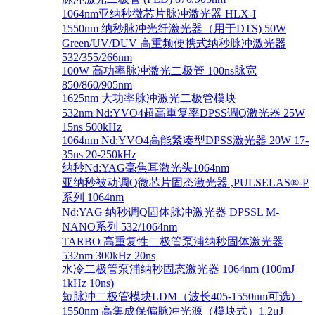
1064nm亚纳秒微芯片脉冲激光器 HLX-I
1550nm 纳秒脉冲光纤激光器（用于DTS) 50W
Green/UV/DUV 高重频便携式纳秒脉冲激光器
532/355/266nm
100W 高功率脉冲激光二极管 100ns脉宽
850/860/905nm
1625nm 大功率脉冲激光二极管模块
532nm Nd:YVO4超高重复率DPSS调Q激光器 25W
15ns 500kHz
1064nm Nd:YVO4高能紧凑型DPSS激光器 20W 17-
35ns 20-250kHz
纳秒Nd:YAG毫焦耳激光头1064nm
亚纳秒被动调Q微芯片固态激光器 ,PULSELAS®-P
系列 1064nm
Nd:YAG 纳秒调Q固体脉冲激光器 DPSSL M-
NANO系列 532/1064nm
TARBO 高重复性二极管泵浦纳秒固体激光器
532nm 300kHz 20ns
水冷二极管泵浦纳秒固态激光器 1064nm (100mJ
1kHz 10ns)
短脉冲二极管模块LDM（波长405-1550nm可选）
1550nm 高集成保偏脉冲光源（模块式）1.2μJ