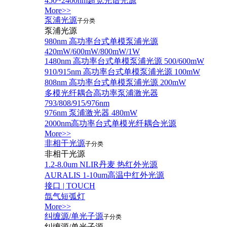
450~2400nm超宽光谱光源
More>>
泵浦光源
子分类
泵浦光源
980nm 高功率台式单模泵浦光源
420mW/600mW/800mW/1W
1480nm 高功率台式单模泵浦光源 500/600mW
910/915nm 高功率台式单模泵浦光源 100mW
808nm 高功率台式单模泵浦光源 200mW
多模光纤耦合高功率泵浦激光器
793/808/915/976nm
976nm 泵浦激光器 480mW
2000nm高功率台式单模光纤耦合光源
More>>
非相干光源
子分类
非相干光源
1.2-8.0um NLIR丹麦 热红外光源
AURALIS 1-10um高温中红外光源
接口 | TOUCH
氙气短弧灯
More>>
纠缠源/单光子源
子分类
纠缠源/单光子源