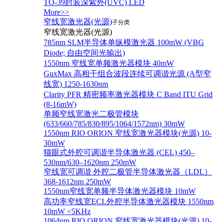
TO-39封装深紫外(UVC) LED
More>>
窄线宽激光器(光源)
子分类
窄线宽激光器(光源)
785nm SLM半导体单纵模激光器 100mW (VBG
Diode; 自由空间光输出)
1550nm 窄线宽单频激光器模块 40mW
GuxMax 高相干组合波段连续可调谐光源 (A型窄
线宽) 1250-1630nm
Clarity PFR 精密频率激光器模块 C Band ITU Grid
(8-16mW)
单频窄线宽激光二极管模块
(633/660/785/830/895/1064/1572nm) 30mW
1550nm RIO ORION 窄线宽激光器模块(光源) 10-
30mW
猫眼式外腔可调谐半导体激光器 (CEL) 450–
530nm/630–1620nm 250mW
窄线宽可调谐 外腔二极管半导体激光器（LDL）
368-1612nm 250mW
1550nm窄线宽单频半导体激光器模块 10mW
高功率窄线宽ECL外腔半导体激光器模块 1550nm
10mW <5KHz
1064nm RIO ORION 窄线宽激光器模块(光源) 10-