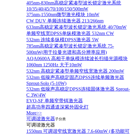
405nm-830nm高稳定紧凑型波长锁定激光系统
10/35/40/45/70/100/150/500mW
375nm-1550nm微型激光模块 10mW
CW DUV 单频连续激光器 213/266nm
633nm高稳定紧凑型波长锁定激光系统 40/70mW
单频窄线宽DPSS单纵模激光器 532nm CW
532nm 连续多纵模DPSS激光器 5W
785nm高稳定紧凑型波长锁定激光系统 75-
500mW(用于拉曼光谱和高分辨率应用)
AQA0600A 高相干单纵模连续波长扫描光源模块
1060nm 1250Hz 大于10mW
532nm 高稳定紧凑型单频窄线宽激光器 200mW
532nm 低噪声高稳定固态DPSS连续单频激光器
Sprout‐Solo (5-10W)
532nm 低噪声高稳定DPSS连续固体激光器 Sprout-
C 3W/4W
EVO-SF 单频窄带铒激光器
超高功率四通道深紫外固化灯
More>>
可调谐激光器
子分类
可调谐激光器
1550nm 可调谐窄线宽激光器 7.6-60mW (多功能可