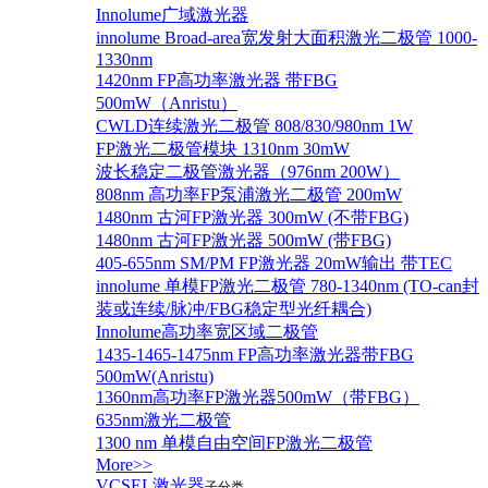
Innolume广域激光器
innolume Broad-area宽发射大面积激光二极管 1000-
1330nm
1420nm FP高功率激光器 带FBG
500mW（Anristu）
CWLD连续激光二极管 808/830/980nm 1W
FP激光二极管模块 1310nm 30mW
波长稳定二极管激光器（976nm 200W）
808nm 高功率FP泵浦激光二极管 200mW
1480nm 古河FP激光器 300mW (不带FBG)
1480nm 古河FP激光器 500mW (带FBG)
405-655nm SM/PM FP激光器 20mW输出 带TEC
innolume 单模FP激光二极管 780-1340nm (TO-can封
装或连续/脉冲/FBG稳定型光纤耦合)
Innolume高功率宽区域二极管
1435-1465-1475nm FP高功率激光器带FBG
500mW(Anristu)
1360nm高功率FP激光器500mW（带FBG）
635nm激光二极管
1300 nm 单模自由空间FP激光二极管
More>>
VCSEL激光器
子分类