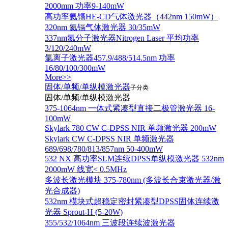
2000mm 功率9-140mW
高功率氦镉HE-CD气体激光器（442nm 150mW）
320nm 氦镉气体激光器 30/35mW
337nm氮分子激光器Nitrogen Laser 平均功率
3/120/240mW
氩离子激光器457.9/488/514.5nm 功率
16/80/100/300mW
More>>
固体/单频/单纵模激光器
子分类
固体/单频/单纵模激光器
375-1064nm 一体式紧凑型直接二极管激光器 16-
100mW
Skylark 780 CW C-DPSS NIR 单频激光器 200mW
Skylark CW C-DPSS NIR 单频激光器
689/698/780/813/857nm 50-400mW
532 NX 高功率SLM连续DPSS单纵模激光器 532nm
2000mW 线宽< 0.5MHz
多波长激光模块 375-780nm (多波长合束激光器/激
光合成器)
532nm 模块式超稳定密封紧凑型DPSS固体连续激
光器 Sprout-H (5-20W)
355/532/1064nm 三波段连续波激光器