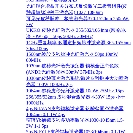
光纤耦合增益开关分布式反馈激光二极管组件(皮
秒超短脉冲种子激光器) 1027-1080nm
可见光皮秒脉冲二极管激光器370-1550nm 250mW-
3W
UKKO 皮秒光纤激光器 355/532/1064nm (风冷/水
冷 70W 60μJ 50ps 50kHz-20MHz)
1GHz重复频率 多通道超短脉冲激光源 365-1550nm
30ps-100ns
1560nm波段皮秒脉冲光纤激光器 50ps 10mW
80MHz
1030nm皮秒光纤激光振荡器 锁模全正态色散
(ANDI)光纤激光器 30mW 37MHz 3ps
1030nm皮秒薄片激光系统/微片皮秒脉冲大功率激
光器 100W 100kHz 2ps
1064nm超稳皮秒光纤激光器 10mW 25MHz 15ps
266/355/532nm 皮秒混合激光器 4-30W 15ps 小于
1000kHz
4ps Nd:VAN皮秒锁模激光器 钒酸盐固态激光器
1064nm 0.1-1W 4ps
窄谱Yb掺镱皮秒多功率激光器1030-1045nm 1.5-
3W 1-1.5ps
5ps Nd:YLF皮秒锁模激光器1053/1046nm 0.1-1W