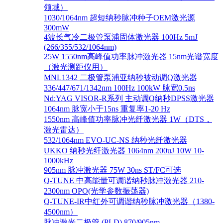
领域）
1030/1064nm 超短纳秒脉冲种子OEM激光源
300mW
4波长气冷二极管泵浦固体激光器 100Hz 5mJ
(266/355/532/1064nm)
25W 1550nm高峰值功率脉冲激光器 15nm光谱宽度
（激光测距仪用）
MNL1342 二极管泵浦亚纳秒被动调Q激光器
336/447/671/1342nm 100Hz 100kW 脉宽0.5ns
Nd:YAG VISOR-R系列 主动调Q纳秒DPSS激光器
1064nm 脉宽小于15ns 重复率1-20 Hz
1550nm 高峰值功率脉冲光纤激光器 1W（DTS，
激光雷达）
532/1064nm EVO-UC-NS 纳秒光纤激光器
UKKO 纳秒光纤激光器 1064nm 200uJ 10W 10-
1000kHz
905nm 脉冲激光器 75W 30ns ST/FC可选
Q-TUNE 中高能量可调谐纳秒脉冲激光器 210-
2300nm OPO(光学参数振荡器)
Q-TUNE-IR中红外可调谐纳秒脉冲激光器（1380-
4500nm）
脉冲激光二极管 (PLD) 870/905nm