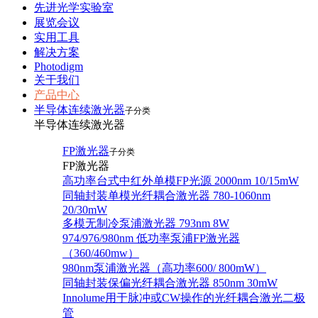
先进光学实验室
展览会议
实用工具
解决方案
Photodigm
关于我们
产品中心
半导体连续激光器
子分类
半导体连续激光器
FP激光器
子分类
FP激光器
高功率台式中红外单模FP光源 2000nm 10/15mW
同轴封装单模光纤耦合激光器 780-1060nm
20/30mW
多模无制冷泵浦激光器 793nm 8W
974/976/980nm 低功率泵浦FP激光器
（360/460mw）
980nm泵浦激光器（高功率600/ 800mW）
同轴封装保偏光纤耦合激光器 850nm 30mW
Innolume用于脉冲或CW操作的光纤耦合激光二极
管