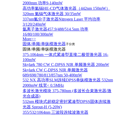
2000mm 功率9-140mW
高功率氦镉HE-CD气体激光器（442nm 150mW）
320nm 氦镉气体激光器 30/35mW
337nm氮分子激光器Nitrogen Laser 平均功率
3/120/240mW
氩离子激光器457.9/488/514.5nm 功率
16/80/100/300mW
More>>
固体/单频/单纵模激光器
子分类
固体/单频/单纵模激光器
375-1064nm 一体式紧凑型直接二极管激光器 16-
100mW
Skylark 780 CW C-DPSS NIR 单频激光器 200mW
Skylark CW C-DPSS NIR 单频激光器
689/698/780/813/857nm 50-400mW
532 NX 高功率SLM连续DPSS单纵模激光器 532nm
2000mW 线宽< 0.5MHz
多波长激光模块 375-780nm (多波长合束激光器/激
光合成器)
532nm 模块式超稳定密封紧凑型DPSS固体连续激
光器 Sprout-H (5-20W)
355/532/1064nm 三波段连续波激光器