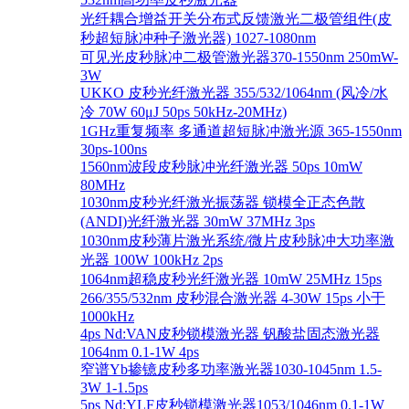
光纤耦合增益开关分布式反馈激光二极管组件(皮
秒超短脉冲种子激光器) 1027-1080nm
可见光皮秒脉冲二极管激光器370-1550nm 250mW-
3W
UKKO 皮秒光纤激光器 355/532/1064nm (风冷/水
冷 70W 60μJ 50ps 50kHz-20MHz)
1GHz重复频率 多通道超短脉冲激光源 365-1550nm
30ps-100ns
1560nm波段皮秒脉冲光纤激光器 50ps 10mW
80MHz
1030nm皮秒光纤激光振荡器 锁模全正态色散
(ANDI)光纤激光器 30mW 37MHz 3ps
1030nm皮秒薄片激光系统/微片皮秒脉冲大功率激
光器 100W 100kHz 2ps
1064nm超稳皮秒光纤激光器 10mW 25MHz 15ps
266/355/532nm 皮秒混合激光器 4-30W 15ps 小于
1000kHz
4ps Nd:VAN皮秒锁模激光器 钒酸盐固态激光器
1064nm 0.1-1W 4ps
窄谱Yb掺镱皮秒多功率激光器1030-1045nm 1.5-
3W 1-1.5ps
5ps Nd:YLF皮秒锁模激光器1053/1046nm 0.1-1W