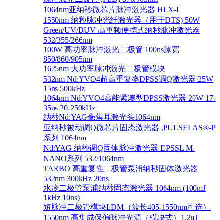
1064nm亚纳秒微芯片脉冲激光器 HLX-I
1550nm 纳秒脉冲光纤激光器（用于DTS) 50W
Green/UV/DUV 高重频便携式纳秒脉冲激光器
532/355/266nm
100W 高功率脉冲激光二极管 100ns脉宽
850/860/905nm
1625nm 大功率脉冲激光二极管模块
532nm Nd:YVO4超高重复率DPSS调Q激光器 25W
15ns 500kHz
1064nm Nd:YVO4高能紧凑型DPSS激光器 20W 17-
35ns 20-250kHz
纳秒Nd:YAG毫焦耳激光头1064nm
亚纳秒被动调Q微芯片固态激光器 ,PULSELAS®-P
系列 1064nm
Nd:YAG 纳秒调Q固体脉冲激光器 DPSSL M-
NANO系列 532/1064nm
TARBO 高重复性二极管泵浦纳秒固体激光器
532nm 300kHz 20ns
水冷二极管泵浦纳秒固态激光器 1064nm (100mJ
1kHz 10ns)
短脉冲二极管模块LDM（波长405-1550nm可选）
1550nm 高集成保偏脉冲光源（模块式）1.2μJ