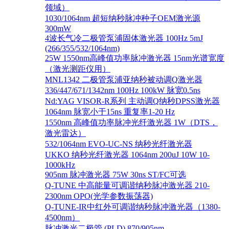
领域）
1030/1064nm 超短纳秒脉冲种子OEM激光源
300mW
4波长气冷二极管泵浦固体激光器 100Hz 5mJ
(266/355/532/1064nm)
25W 1550nm高峰值功率脉冲激光器 15nm光谱宽度
（激光测距仪用）
MNL1342 二极管泵浦亚纳秒被动调Q激光器
336/447/671/1342nm 100Hz 100kW 脉宽0.5ns
Nd:YAG VISOR-R系列 主动调Q纳秒DPSS激光器
1064nm 脉宽小于15ns 重复率1-20 Hz
1550nm 高峰值功率脉冲光纤激光器 1W（DTS，
激光雷达）
532/1064nm EVO-UC-NS 纳秒光纤激光器
UKKO 纳秒光纤激光器 1064nm 200uJ 10W 10-
1000kHz
905nm 脉冲激光器 75W 30ns ST/FC可选
Q-TUNE 中高能量可调谐纳秒脉冲激光器 210-
2300nm OPO(光学参数振荡器)
Q-TUNE-IR中红外可调谐纳秒脉冲激光器（1380-
4500nm）
脉冲激光二极管 (PLD) 870/905nm