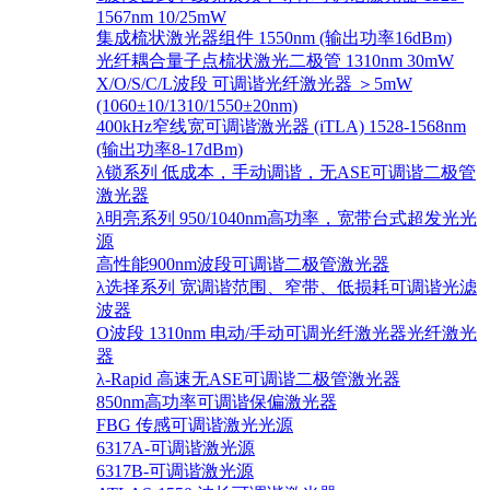
1567nm 10/25mW
集成梳状激光器组件 1550nm (输出功率16dBm)
光纤耦合量子点梳状激光二极管 1310nm 30mW
X/O/S/C/L波段 可调谐光纤激光器 ＞5mW
(1060±10/1310/1550±20nm)
400kHz窄线宽可调谐激光器 (iTLA) 1528-1568nm
(输出功率8-17dBm)
λ锁系列 低成本，手动调谐，无ASE可调谐二极管
激光器
λ明亮系列 950/1040nm高功率，宽带台式超发光光
源
高性能900nm波段可调谐二极管激光器
λ选择系列 宽调谐范围、窄带、低损耗可调谐光滤
波器
O波段 1310nm 电动/手动可调光纤激光器光纤激光
器
λ-Rapid 高速无ASE可调谐二极管激光器
850nm高功率可调谐保偏激光器
FBG 传感可调谐激光光源
6317A-可调谐激光源
6317B-可调谐激光源