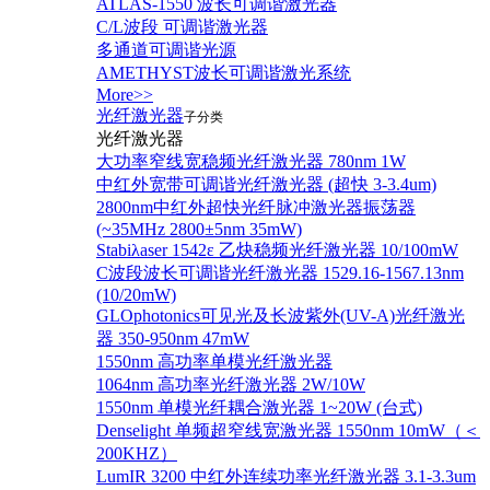
ATLAS-1550 波长可调谐激光器
C/L波段 可调谐激光器
多通道可调谐光源
AMETHYST波长可调谐激光系统
More>>
光纤激光器
子分类
光纤激光器
大功率窄线宽稳频光纤激光器 780nm 1W
中红外宽带可调谐光纤激光器 (超快 3-3.4um)
2800nm中红外超快光纤脉冲激光器振荡器
(~35MHz 2800±5nm 35mW)
Stabiλaser 1542ε 乙炔稳频光纤激光器 10/100mW
C波段波长可调谐光纤激光器 1529.16-1567.13nm
(10/20mW)
GLOphotonics可见光及长波紫外(UV-A)光纤激光
器 350-950nm 47mW
1550nm 高功率单模光纤激光器
1064nm 高功率光纤激光器 2W/10W
1550nm 单模光纤耦合激光器 1~20W (台式)
Denselight 单频超窄线宽激光器 1550nm 10mW（＜
200KHZ）
LumIR 3200 中红外连续功率光纤激光器 3.1-3.3um