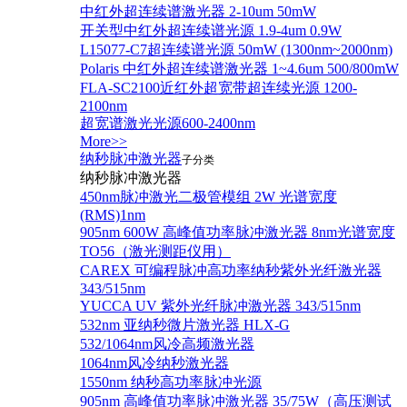
中红外超连续谱激光器 2-10um 50mW
开关型中红外超连续谱光源 1.9-4um 0.9W
L15077-C7超连续谱光源 50mW (1300nm~2000nm)
Polaris 中红外超连续谱激光器 1~4.6um 500/800mW
FLA-SC2100近红外超宽带超连续光源 1200-
2100nm
超宽谱激光光源600-2400nm
More>>
纳秒脉冲激光器
子分类
纳秒脉冲激光器
450nm脉冲激光二极管模组 2W 光谱宽度
(RMS)1nm
905nm 600W 高峰值功率脉冲激光器 8nm光谱宽度
TO56（激光测距仪用）
CAREX 可编程脉冲高功率纳秒紫外光纤激光器
343/515nm
YUCCA UV 紫外光纤脉冲激光器 343/515nm
532nm 亚纳秒微片激光器 HLX-G
532/1064nm风冷高频激光器
1064nm风冷纳秒激光器
1550nm 纳秒高功率脉冲光源
905nm 高峰值功率脉冲激光器 35/75W（高压测试