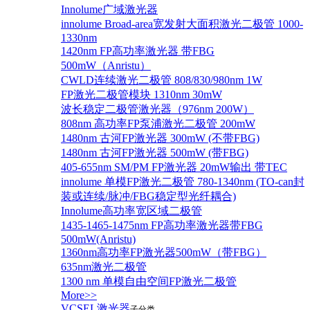
Innolume广域激光器
innolume Broad-area宽发射大面积激光二极管 1000-
1330nm
1420nm FP高功率激光器 带FBG
500mW（Anristu）
CWLD连续激光二极管 808/830/980nm 1W
FP激光二极管模块 1310nm 30mW
波长稳定二极管激光器（976nm 200W）
808nm 高功率FP泵浦激光二极管 200mW
1480nm 古河FP激光器 300mW (不带FBG)
1480nm 古河FP激光器 500mW (带FBG)
405-655nm SM/PM FP激光器 20mW输出 带TEC
innolume 单模FP激光二极管 780-1340nm (TO-can封
装或连续/脉冲/FBG稳定型光纤耦合)
Innolume高功率宽区域二极管
1435-1465-1475nm FP高功率激光器带FBG
500mW(Anristu)
1360nm高功率FP激光器500mW（带FBG）
635nm激光二极管
1300 nm 单模自由空间FP激光二极管
More>>
VCSEL激光器
子分类