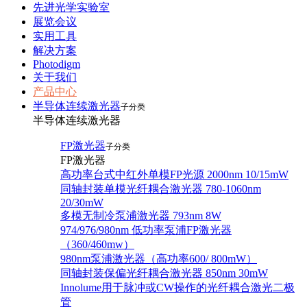
先进光学实验室
展览会议
实用工具
解决方案
Photodigm
关于我们
产品中心
半导体连续激光器
子分类
半导体连续激光器
FP激光器
子分类
FP激光器
高功率台式中红外单模FP光源 2000nm 10/15mW
同轴封装单模光纤耦合激光器 780-1060nm
20/30mW
多模无制冷泵浦激光器 793nm 8W
974/976/980nm 低功率泵浦FP激光器
（360/460mw）
980nm泵浦激光器（高功率600/ 800mW）
同轴封装保偏光纤耦合激光器 850nm 30mW
Innolume用于脉冲或CW操作的光纤耦合激光二极
管