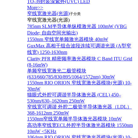
TO-39封装深紫外(UVC) LED
More>>
窄线宽激光器(光源)
子分类
窄线宽激光器(光源)
785nm SLM半导体单纵模激光器 100mW (VBG
Diode; 自由空间光输出)
1550nm 窄线宽单频激光器模块 40mW
GuxMax 高相干组合波段连续可调谐光源 (A型窄
线宽) 1250-1630nm
Clarity PFR 精密频率激光器模块 C Band ITU Grid
(8-16mW)
单频窄线宽激光二极管模块
(633/660/785/830/895/1064/1572nm) 30mW
1550nm RIO ORION 窄线宽激光器模块(光源) 10-
30mW
猫眼式外腔可调谐半导体激光器 (CEL) 450–
530nm/630–1620nm 250mW
窄线宽可调谐 外腔二极管半导体激光器（LDL）
368-1612nm 250mW
1550nm窄线宽单频半导体激光器模块 10mW
高功率窄线宽ECL外腔半导体激光器模块 1550nm
10mW <5KHz
1064nm RIO ORION 窄线宽激光器模块(光源) 10-