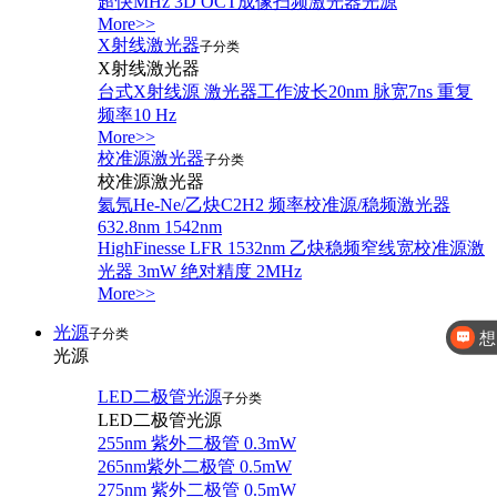
超快MHz 3D OCT成像扫频激光器光源
More>>
X射线激光器
子分类
X射线激光器
台式X射线源 激光器工作波长20nm 脉宽7ns 重复
频率10 Hz
More>>
校准源激光器
子分类
校准源激光器
氦氖He-Ne/乙炔C2H2 频率校准源/稳频激光器
632.8nm 1542nm
HighFinesse LFR 1532nm 乙炔稳频窄线宽校准源激
光器 3mW 绝对精度 2MHz
想
More>>
光源
子分类
你好，
光源
LED二极管光源
子分类
LED二极管光源
255nm 紫外二极管 0.3mW
265nm紫外二极管 0.5mW
275nm 紫外二极管 0.5mW