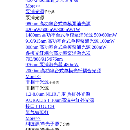
450~2400nm超宽光谱光源
More>>
泵浦光源
子分类
泵浦光源
980nm 高功率台式单模泵浦光源
420mW/600mW/800mW/1W
1480nm 高功率台式单模泵浦光源 500/600mW
910/915nm 高功率台式单模泵浦光源 100mW
808nm 高功率台式单模泵浦光源 200mW
多模光纤耦合高功率泵浦激光器
793/808/915/976nm
976nm 泵浦激光器 480mW
2000nm高功率台式单模光纤耦合光源
More>>
非相干光源
子分类
非相干光源
1.2-8.0um NLIR丹麦 热红外光源
AURALIS 1-10um高温中红外光源
接口 | TOUCH
氙气短弧灯
More>>
纠缠源/单光子源
子分类
纠缠源/单光子源