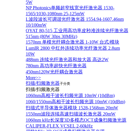
5W
NP Photonics单频超窄线宽光纤激光器 1530-
1565/1030-1080nm 25-125mW
L波段波长可调谐光纤激光器 1554.94-1607.46nm
10/100mW
OYAT 80-515 工业用高功率皮秒准连续光纤激光器
515nm (80W 30ps 30MHz)
1570nm 单模光纤耦合激光器 1-10W 台式/模块
LumIR 2800 中红外连续功率光纤激光器 2.8um
10W
488nm 连续光纤激光器和放大器 高达2W
780nm 高功率超快光纤激光器
450nm120W光纤耦合激光器
More>>
扫描/扫频激光器
子分类
扫描/扫频激光器
1060nm高相干波长扫频光源 10mW (10dBm)
1060/1550nm高相干波长扫频光源 10mW (10dBm)
扫描式半导体激光器模块 1528-1568nm 20mW
1550nm波段连续高速扫描波长激光器 20mW
1060nm kHz长深度3D多模态OCT成像扫频激光源
CALIPER-FLEX VCSEL 2-60kHz