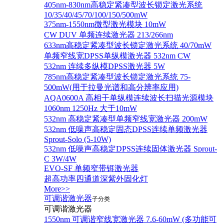
405nm-830nm高稳定紧凑型波长锁定激光系统
10/35/40/45/70/100/150/500mW
375nm-1550nm微型激光模块 10mW
CW DUV 单频连续激光器 213/266nm
633nm高稳定紧凑型波长锁定激光系统 40/70mW
单频窄线宽DPSS单纵模激光器 532nm CW
532nm 连续多纵模DPSS激光器 5W
785nm高稳定紧凑型波长锁定激光系统 75-
500mW(用于拉曼光谱和高分辨率应用)
AQA0600A 高相干单纵模连续波长扫描光源模块
1060nm 1250Hz 大于10mW
532nm 高稳定紧凑型单频窄线宽激光器 200mW
532nm 低噪声高稳定固态DPSS连续单频激光器
Sprout‐Solo (5-10W)
532nm 低噪声高稳定DPSS连续固体激光器 Sprout-
C 3W/4W
EVO-SF 单频窄带铒激光器
超高功率四通道深紫外固化灯
More>>
可调谐激光器
子分类
可调谐激光器
1550nm 可调谐窄线宽激光器 7.6-60mW (多功能可