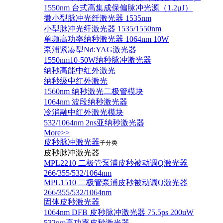
1550nm 台式高集成保偏脉冲光源（1.2μJ）
微小型脉冲光纤激光器 1535nm
小型脉冲光纤激光器 1535/1550nm
单频高功率纳秒激光器 1064nm 10W
泵浦紧凑型Nd:YAG激光器
1550nm10-50W纳秒脉冲激光器
纳秒高能中红外激光
纳秒级中红外激光
1560nm 纳秒激光二极管模块
1064nm 波段纳秒激光器
冷消融中红外激光模块
532/1064nm 2ns亚纳秒激光器
More>>
皮秒脉冲激光器
子分类
皮秒脉冲激光器
​MPL2210 二极管泵浦皮秒被动调Q激光器
266/355/532/1064nm
MPL1510 二极管泵浦皮秒被动调Q激光器
266/355/532/1064nm
固体皮秒激光器
1064nm DFB 皮秒脉冲激光器 75.5ps 200uW
532nm高功率皮秒激光器