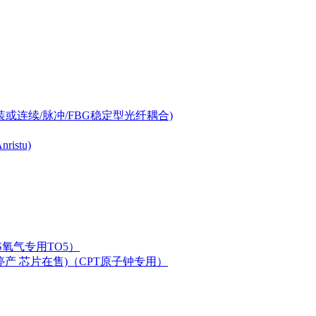
-can封装或连续/脉冲/FBG稳定型光纤耦合)
istu)
LAS氧气专用TO5）
二极管已停产 芯片在售)（CPT原子钟专用）