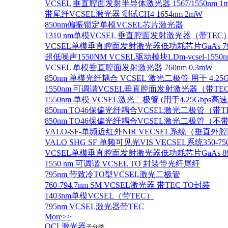
VCSEL 垂直腔面发射半导体激光器 1567/1550nm 1
带尾纤VCSEL激光器 测试CH4 1654nm 2mW
850nm偏振锁定单模VCSEL芯片激光器
1310 nm单模VCSEL 垂直腔面发射激光器（带TEC
VCSEL单模垂直腔面发射激光器低功耗芯片GaAs 795n
超低噪声1550NM VCSEL驱动模块LDm-vcsel-1550n
VCSEL 单模垂直腔面发射激光器 760nm 0.3mW
850nm 单模光纤耦合 VCSEL 激光二极管 用于 4.25
1550nm 可调谐VCSEL垂直腔面发射激光器（带T
1550nm 单模 VCSEL激光二极管 (用于4.25Gbps高
850nm TO46保偏光纤耦合VCSEL激光二极管（带T
850nm TO46保偏光纤耦合VCSEL激光二极管（不带
VALO-SF-单频近红外NIR VECSEL系统（垂直
VALO SHG SF 单频可见光VIS VECSEL系统35
VCSEL单模垂直腔面发射激光器低功耗芯片GaAs 894.6
1550 nm 可调谐 VCSEL TO 封装带光纤尾纤
795nm 带致冷TO型VCSEL激光二极管
760-794.7nm SM VCSEL激光器 带TEC TO封装
1403nm单模VCSEL（带TEC）
795nm VCSEL激光器带TEC
More>>
QCL激光器
子分类