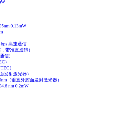
mW
）
m 0.13mW
m
Gbps 高速通信
EC，带准直透镜）
速通信)
EC）
TEC）
外腔面发射激光器）
0-750nm（垂直外腔面发射激光器）
 nm 0.2mW