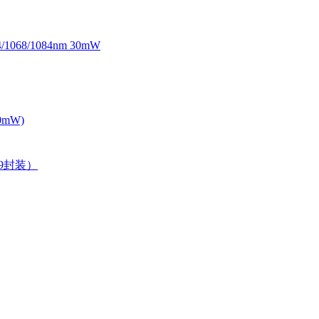
068/1084nm 30mW
0mW)
39封装）