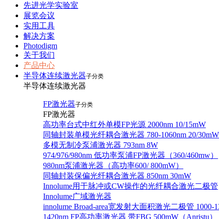
先进光学实验室
展览会议
实用工具
解决方案
Photodigm
关于我们
产品中心
半导体连续激光器
子分类
半导体连续激光器
FP激光器
子分类
FP激光器
高功率台式中红外单模FP光源 2000nm 10/15mW
同轴封装单模光纤耦合激光器 780-1060nm 20/30mW
多模无制冷泵浦激光器 793nm 8W
974/976/980nm 低功率泵浦FP激光器（360/460mw）
980nm泵浦激光器（高功率600/ 800mW）
同轴封装保偏光纤耦合激光器 850nm 30mW
Innolume用于脉冲或CW操作的光纤耦合激光二极管
Innolume广域激光器
innolume Broad-area宽发射大面积激光二极管 1000-1
1420nm FP高功率激光器 带FBG 500mW（Anristu）