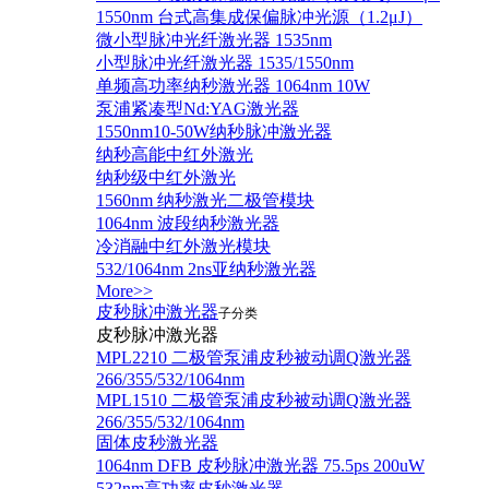
1550nm 台式高集成保偏脉冲光源（1.2μJ）
微小型脉冲光纤激光器 1535nm
小型脉冲光纤激光器 1535/1550nm
单频高功率纳秒激光器 1064nm 10W
泵浦紧凑型Nd:YAG激光器
1550nm10-50W纳秒脉冲激光器
纳秒高能中红外激光
纳秒级中红外激光
1560nm 纳秒激光二极管模块
1064nm 波段纳秒激光器
冷消融中红外激光模块
532/1064nm 2ns亚纳秒激光器
More>>
皮秒脉冲激光器
子分类
皮秒脉冲激光器
​MPL2210 二极管泵浦皮秒被动调Q激光器
266/355/532/1064nm
MPL1510 二极管泵浦皮秒被动调Q激光器
266/355/532/1064nm
固体皮秒激光器
1064nm DFB 皮秒脉冲激光器 75.5ps 200uW
532nm高功率皮秒激光器