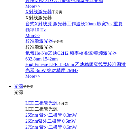
超快MHz 3D OCT成像扫频激光器光源
More>>
X射线激光器
子分类
X射线激光器
台式X射线源 激光器工作波长20nm 脉宽7ns 重复
频率10 Hz
More>>
校准源激光器
子分类
校准源激光器
氦氖He-Ne/乙炔C2H2 频率校准源/稳频激光器
632.8nm 1542nm
HighFinesse LFR 1532nm 乙炔稳频窄线宽校准源激
光器 3mW 绝对精度 2MHz
More>>
光源
子分类
光源
LED二极管光源
子分类
LED二极管光源
255nm 紫外二极管 0.3mW
265nm紫外二极管 0.5mW
275nm 紫外二极管 0.5mW