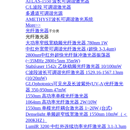
ATLAS-1550 波长可调谐激光器
C/L波段 可调谐激光器
多通道可调谐光源
AMETHYST波长可调谐激光系统
More>>
光纤激光器
子分类
光纤激光器
大功率窄线宽稳频光纤激光器 780nm 1W
中红外宽带可调谐光纤激光器 (超快 3-3.4um)
2800nm中红外超快光纤脉冲激光器振荡器
(~35MHz 2800±5nm 35mW)
Stabiλaser 1542ε 乙炔稳频光纤激光器 10/100mW
C波段波长可调谐光纤激光器 1529.16-1567.13nm
(10/20mW)
GLOphotonics可见光及长波紫外(UV-A)光纤激光
器 350-950nm 47mW
1550nm 高功率单模光纤激光器
1064nm 高功率光纤激光器 2W/10W
1550nm 单模光纤耦合激光器 1~20W (台式)
Denselight 单频超窄线宽激光器 1550nm 10mW（＜
200KHZ）
LumIR 3200 中红外连续功率光纤激光器 3.1-3.3um