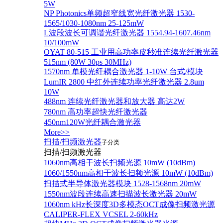
5W
NP Photonics单频超窄线宽光纤激光器 1530-
1565/1030-1080nm 25-125mW
L波段波长可调谐光纤激光器 1554.94-1607.46nm
10/100mW
OYAT 80-515 工业用高功率皮秒准连续光纤激光器
515nm (80W 30ps 30MHz)
1570nm 单模光纤耦合激光器 1-10W 台式/模块
LumIR 2800 中红外连续功率光纤激光器 2.8um
10W
488nm 连续光纤激光器和放大器 高达2W
780nm 高功率超快光纤激光器
450nm120W光纤耦合激光器
More>>
扫描/扫频激光器
子分类
扫描/扫频激光器
1060nm高相干波长扫频光源 10mW (10dBm)
1060/1550nm高相干波长扫频光源 10mW (10dBm)
扫描式半导体激光器模块 1528-1568nm 20mW
1550nm波段连续高速扫描波长激光器 20mW
1060nm kHz长深度3D多模态OCT成像扫频激光源
CALIPER-FLEX VCSEL 2-60kHz