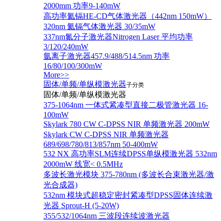
2000mm 功率9-140mW
高功率氦镉HE-CD气体激光器（442nm 150mW）
320nm 氦镉气体激光器 30/35mW
337nm氮分子激光器Nitrogen Laser 平均功率
3/120/240mW
氩离子激光器457.9/488/514.5nm 功率
16/80/100/300mW
More>>
固体/单频/单纵模激光器
子分类
固体/单频/单纵模激光器
375-1064nm 一体式紧凑型直接二极管激光器 16-
100mW
Skylark 780 CW C-DPSS NIR 单频激光器 200mW
Skylark CW C-DPSS NIR 单频激光器
689/698/780/813/857nm 50-400mW
532 NX 高功率SLM连续DPSS单纵模激光器 532nm
2000mW 线宽< 0.5MHz
多波长激光模块 375-780nm (多波长合束激光器/激
光合成器)
532nm 模块式超稳定密封紧凑型DPSS固体连续激
光器 Sprout-H (5-20W)
355/532/1064nm 三波段连续波激光器