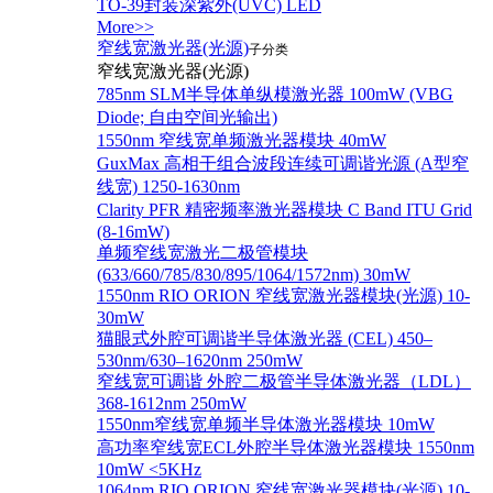
TO-39封装深紫外(UVC) LED
More>>
窄线宽激光器(光源)
子分类
窄线宽激光器(光源)
785nm SLM半导体单纵模激光器 100mW (VBG
Diode; 自由空间光输出)
1550nm 窄线宽单频激光器模块 40mW
GuxMax 高相干组合波段连续可调谐光源 (A型窄
线宽) 1250-1630nm
Clarity PFR 精密频率激光器模块 C Band ITU Grid
(8-16mW)
单频窄线宽激光二极管模块
(633/660/785/830/895/1064/1572nm) 30mW
1550nm RIO ORION 窄线宽激光器模块(光源) 10-
30mW
猫眼式外腔可调谐半导体激光器 (CEL) 450–
530nm/630–1620nm 250mW
窄线宽可调谐 外腔二极管半导体激光器（LDL）
368-1612nm 250mW
1550nm窄线宽单频半导体激光器模块 10mW
高功率窄线宽ECL外腔半导体激光器模块 1550nm
10mW <5KHz
1064nm RIO ORION 窄线宽激光器模块(光源) 10-