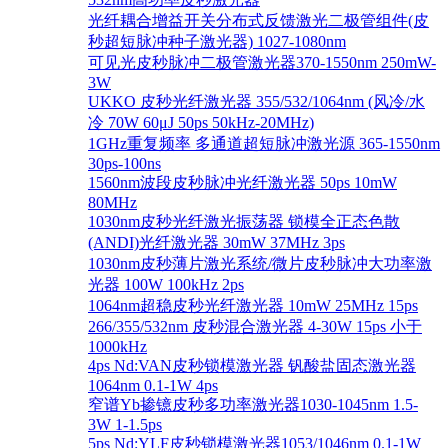
光纤耦合增益开关分布式反馈激光二极管组件(皮
秒超短脉冲种子激光器) 1027-1080nm
可见光皮秒脉冲二极管激光器370-1550nm 250mW-
3W
UKKO 皮秒光纤激光器 355/532/1064nm (风冷/水
冷 70W 60μJ 50ps 50kHz-20MHz)
1GHz重复频率 多通道超短脉冲激光源 365-1550nm
30ps-100ns
1560nm波段皮秒脉冲光纤激光器 50ps 10mW
80MHz
1030nm皮秒光纤激光振荡器 锁模全正态色散
(ANDI)光纤激光器 30mW 37MHz 3ps
1030nm皮秒薄片激光系统/微片皮秒脉冲大功率激
光器 100W 100kHz 2ps
1064nm超稳皮秒光纤激光器 10mW 25MHz 15ps
266/355/532nm 皮秒混合激光器 4-30W 15ps 小于
1000kHz
4ps Nd:VAN皮秒锁模激光器 钒酸盐固态激光器
1064nm 0.1-1W 4ps
窄谱Yb掺镱皮秒多功率激光器1030-1045nm 1.5-
3W 1-1.5ps
5ps Nd:YLF皮秒锁模激光器1053/1046nm 0.1-1W