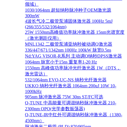
领域）
1030/1064nm 超短纳秒脉冲种子OEM激光源
300mW
4波长气冷二极管泵浦固体激光器 100Hz 5mJ
(266/355/532/1064nm)
25W 1550nm高峰值功率脉冲激光器 15nm光谱宽度
（激光测距仪用）
MNL1342 二极管泵浦亚纳秒被动调Q激光器
336/447/671/1342nm 100Hz 100kW 脉宽0.5ns
Nd:YAG VISOR-R系列 主动调Q纳秒DPSS激光器
1064nm 脉宽小于15ns 重复率1-20 Hz
1550nm 高峰值功率脉冲光纤激光器 1W（DTS，
激光雷达）
532/1064nm EVO-UC-NS 纳秒光纤激光器
UKKO 纳秒光纤激光器 1064nm 200uJ 10W 10-
1000kHz
905nm 脉冲激光器 75W 30ns ST/FC可选
Q-TUNE 中高能量可调谐纳秒脉冲激光器 210-
2300nm OPO(光学参数振荡器)
Q-TUNE-IR中红外可调谐纳秒脉冲激光器（1380-
4500nm）
脉冲激光二极管 (PLD) 870/905nm