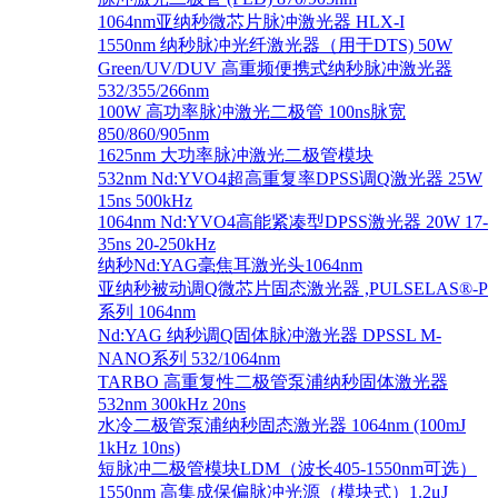
1064nm亚纳秒微芯片脉冲激光器 HLX-I
1550nm 纳秒脉冲光纤激光器（用于DTS) 50W
Green/UV/DUV 高重频便携式纳秒脉冲激光器
532/355/266nm
100W 高功率脉冲激光二极管 100ns脉宽
850/860/905nm
1625nm 大功率脉冲激光二极管模块
532nm Nd:YVO4超高重复率DPSS调Q激光器 25W
15ns 500kHz
1064nm Nd:YVO4高能紧凑型DPSS激光器 20W 17-
35ns 20-250kHz
纳秒Nd:YAG毫焦耳激光头1064nm
亚纳秒被动调Q微芯片固态激光器 ,PULSELAS®-P
系列 1064nm
Nd:YAG 纳秒调Q固体脉冲激光器 DPSSL M-
NANO系列 532/1064nm
TARBO 高重复性二极管泵浦纳秒固体激光器
532nm 300kHz 20ns
水冷二极管泵浦纳秒固态激光器 1064nm (100mJ
1kHz 10ns)
短脉冲二极管模块LDM（波长405-1550nm可选）
1550nm 高集成保偏脉冲光源（模块式）1.2μJ