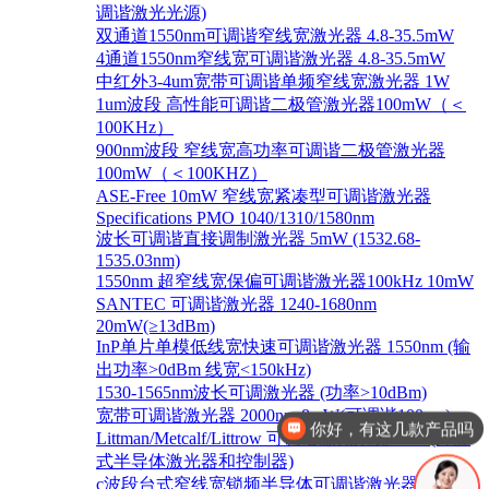
调谐激光光源)
双通道1550nm可调谐窄线宽激光器 4.8-35.5mW
4通道1550nm窄线宽可调谐激光器 4.8-35.5mW
中红外3-4um宽带可调谐单频窄线宽激光器 1W
1um波段 高性能可调谐二极管激光器100mW（＜
100KHz）
900nm波段 窄线宽高功率可调谐二极管激光器
100mW（＜100KHZ）
ASE-Free 10mW 窄线宽紧凑型可调谐激光器
Specifications PMO 1040/1310/1580nm
波长可调谐直接调制激光器 5mW (1532.68-
1535.03nm)
1550nm 超窄线宽保偏可调谐激光器100kHz 10mW
SANTEC 可调谐激光器 1240-1680nm
20mW(≥13dBm)
InP单片单模低线宽快速可调谐激光器 1550nm (输
出功率>0dBm 线宽<150kHz)
你好，有这几款产品吗
1530-1565nm波长可调激光器 (功率>10dBm)
宽带可调谐激光器 2000nm 8mW(可调谐100nm)
请介绍下新产品
Littman/Metcalf/Littrow 可调谐激光系统 Lion (外腔
式半导体激光器和控制器)
c波段台式窄线宽锁频半导体可调谐激光器 1528-