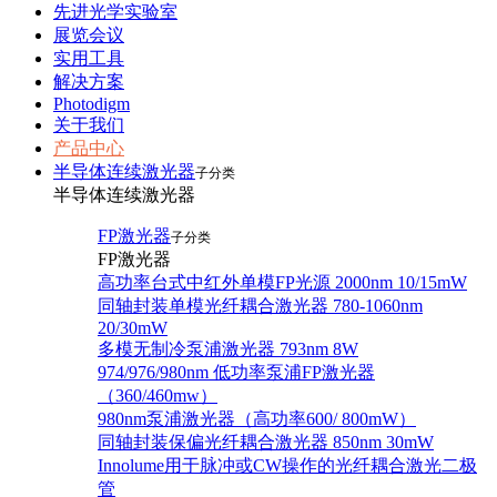
先进光学实验室
展览会议
实用工具
解决方案
Photodigm
关于我们
产品中心
半导体连续激光器
子分类
半导体连续激光器
FP激光器
子分类
FP激光器
高功率台式中红外单模FP光源 2000nm 10/15mW
同轴封装单模光纤耦合激光器 780-1060nm
20/30mW
多模无制冷泵浦激光器 793nm 8W
974/976/980nm 低功率泵浦FP激光器
（360/460mw）
980nm泵浦激光器（高功率600/ 800mW）
同轴封装保偏光纤耦合激光器 850nm 30mW
Innolume用于脉冲或CW操作的光纤耦合激光二极
管