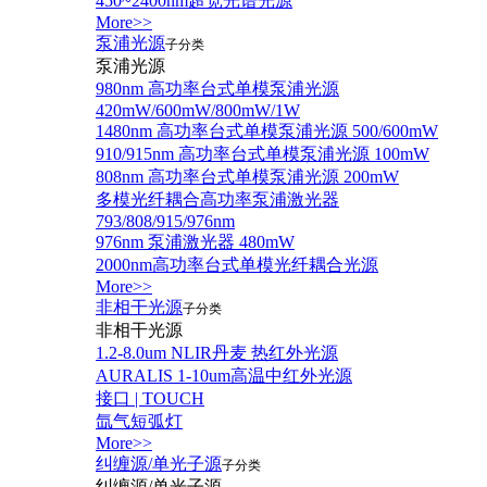
450~2400nm超宽光谱光源
More>>
泵浦光源
子分类
泵浦光源
980nm 高功率台式单模泵浦光源
420mW/600mW/800mW/1W
1480nm 高功率台式单模泵浦光源 500/600mW
910/915nm 高功率台式单模泵浦光源 100mW
808nm 高功率台式单模泵浦光源 200mW
多模光纤耦合高功率泵浦激光器
793/808/915/976nm
976nm 泵浦激光器 480mW
2000nm高功率台式单模光纤耦合光源
More>>
非相干光源
子分类
非相干光源
1.2-8.0um NLIR丹麦 热红外光源
AURALIS 1-10um高温中红外光源
接口 | TOUCH
氙气短弧灯
More>>
纠缠源/单光子源
子分类
纠缠源/单光子源