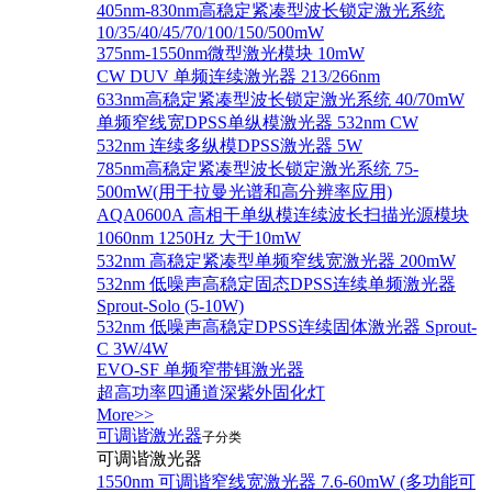
405nm-830nm高稳定紧凑型波长锁定激光系统
10/35/40/45/70/100/150/500mW
375nm-1550nm微型激光模块 10mW
CW DUV 单频连续激光器 213/266nm
633nm高稳定紧凑型波长锁定激光系统 40/70mW
单频窄线宽DPSS单纵模激光器 532nm CW
532nm 连续多纵模DPSS激光器 5W
785nm高稳定紧凑型波长锁定激光系统 75-
500mW(用于拉曼光谱和高分辨率应用)
AQA0600A 高相干单纵模连续波长扫描光源模块
1060nm 1250Hz 大于10mW
532nm 高稳定紧凑型单频窄线宽激光器 200mW
532nm 低噪声高稳定固态DPSS连续单频激光器
Sprout‐Solo (5-10W)
532nm 低噪声高稳定DPSS连续固体激光器 Sprout-
C 3W/4W
EVO-SF 单频窄带铒激光器
超高功率四通道深紫外固化灯
More>>
可调谐激光器
子分类
可调谐激光器
1550nm 可调谐窄线宽激光器 7.6-60mW (多功能可