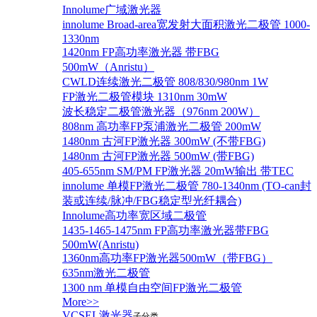
Innolume广域激光器
innolume Broad-area宽发射大面积激光二极管 1000-
1330nm
1420nm FP高功率激光器 带FBG
500mW（Anristu）
CWLD连续激光二极管 808/830/980nm 1W
FP激光二极管模块 1310nm 30mW
波长稳定二极管激光器（976nm 200W）
808nm 高功率FP泵浦激光二极管 200mW
1480nm 古河FP激光器 300mW (不带FBG)
1480nm 古河FP激光器 500mW (带FBG)
405-655nm SM/PM FP激光器 20mW输出 带TEC
innolume 单模FP激光二极管 780-1340nm (TO-can封
装或连续/脉冲/FBG稳定型光纤耦合)
Innolume高功率宽区域二极管
1435-1465-1475nm FP高功率激光器带FBG
500mW(Anristu)
1360nm高功率FP激光器500mW（带FBG）
635nm激光二极管
1300 nm 单模自由空间FP激光二极管
More>>
VCSEL激光器
子分类