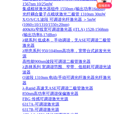
1567nm 10/25mW
集成梳状激光器组件 1550nm (输出功率16dBm)
光纤耦合量子点梳状激光二极管 1310nm 30mW
X/O/S/C/L波段 可调谐光纤激光器 ＞5mW
(1060±10/1310/1550±20nm)
400kHz窄线宽可调谐激光器 (iTLA) 1528-1568nm
(输出功率8-17dBm)
λ锁系列 低成本，手动调谐，无ASE可调谐二极管
激光器
λ明亮系列 950/1040nm高功率，宽带台式超发光光
源
高性能900nm波段可调谐二极管激光器
λ选择系列 宽调谐范围、窄带、低损耗可调谐光滤
波器
O波段 1310nm 电动/手动可调光纤激光器光纤激光
器
λ-Rapid 高速无ASE可调谐二极管激光器
850nm高功率可调谐保偏激光器
FBG 传感可调谐激光光源
6317A-可调谐激光源
6317B-可调谐激光源