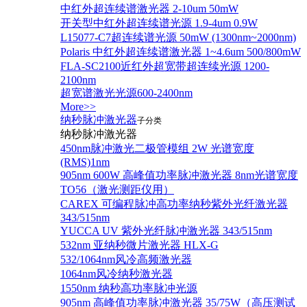
中红外超连续谱激光器 2-10um 50mW
开关型中红外超连续谱光源 1.9-4um 0.9W
L15077-C7超连续谱光源 50mW (1300nm~2000nm)
Polaris 中红外超连续谱激光器 1~4.6um 500/800mW
FLA-SC2100近红外超宽带超连续光源 1200-
2100nm
超宽谱激光光源600-2400nm
More>>
纳秒脉冲激光器
子分类
纳秒脉冲激光器
450nm脉冲激光二极管模组 2W 光谱宽度
(RMS)1nm
905nm 600W 高峰值功率脉冲激光器 8nm光谱宽度
TO56（激光测距仪用）
CAREX 可编程脉冲高功率纳秒紫外光纤激光器
343/515nm
YUCCA UV 紫外光纤脉冲激光器 343/515nm
532nm 亚纳秒微片激光器 HLX-G
532/1064nm风冷高频激光器
1064nm风冷纳秒激光器
1550nm 纳秒高功率脉冲光源
905nm 高峰值功率脉冲激光器 35/75W（高压测试