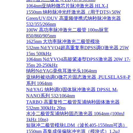
1064nm亚纳秒微芯片脉冲激光器 HLX-I
1550nm 纳秒脉冲光纤激光器（用于DTS) 50W
Green/UV/DUV 高重频便携式纳秒脉冲激光器
532/355/266nm
100W 高功率脉冲激光二极管 100ns脉宽
850/860/905nm
1625nm 大功率脉冲激光二极管模块
532nm Nd:YVO4超高重复率DPSS调Q激光器 25W
15ns 500kHz
1064nm Nd:YVO4高能紧凑型DPSS激光器 20W 17-
35ns 20-250kHz
纳秒Nd:YAG毫焦耳激光头1064nm
亚纳秒被动调Q微芯片固态激光器 ,PULSELAS®-P
系列 1064nm
Nd:YAG 纳秒调Q固体脉冲激光器 DPSSL M-
NANO系列 532/1064nm
TARBO 高重复性二极管泵浦纳秒固体激光器
532nm 300kHz 20ns
水冷二极管泵浦纳秒固态激光器 1064nm (100mJ
1kHz 10ns)
短脉冲二极管模块LDM（波长405-1550nm可选）
1550nm 高集成保偏脉冲光源（模块式）1.2μJ