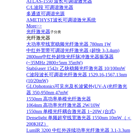
ATLAS-1550 波长可调谐激光器
C/L波段 可调谐激光器
多通道可调谐光源
AMETHYST波长可调谐激光系统
More>>
光纤激光器
子分类
光纤激光器
大功率窄线宽稳频光纤激光器 780nm 1W
中红外宽带可调谐光纤激光器 (超快 3-3.4um)
2800nm中红外超快光纤脉冲激光器振荡器
(~35MHz 2800±5nm 35mW)
Stabiλaser 1542ε 乙炔稳频光纤激光器 10/100mW
C波段波长可调谐光纤激光器 1529.16-1567.13nm
(10/20mW)
GLOphotonics可见光及长波紫外(UV-A)光纤激光
器 350-950nm 47mW
1550nm 高功率单模光纤激光器
1064nm 高功率光纤激光器 2W/10W
1550nm 单模光纤耦合激光器 1~20W (台式)
Denselight 单频超窄线宽激光器 1550nm 10mW（＜
200KHZ）
LumIR 3200 中红外连续功率光纤激光器 3.1-3.3um