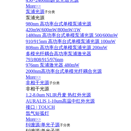
450~2400nm超宽光谱光源
More>>
泵浦光源
子分类
泵浦光源
980nm 高功率台式单模泵浦光源
420mW/600mW/800mW/1W
1480nm 高功率台式单模泵浦光源 500/600mW
910/915nm 高功率台式单模泵浦光源 100mW
808nm 高功率台式单模泵浦光源 200mW
多模光纤耦合高功率泵浦激光器
793/808/915/976nm
976nm 泵浦激光器 480mW
2000nm高功率台式单模光纤耦合光源
More>>
非相干光源
子分类
非相干光源
1.2-8.0um NLIR丹麦 热红外光源
AURALIS 1-10um高温中红外光源
接口 | TOUCH
氙气短弧灯
More>>
纠缠源/单光子源
子分类
纠缠源/单光子源