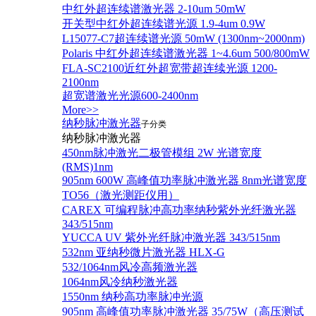
中红外超连续谱激光器 2-10um 50mW
开关型中红外超连续谱光源 1.9-4um 0.9W
L15077-C7超连续谱光源 50mW (1300nm~2000nm)
Polaris 中红外超连续谱激光器 1~4.6um 500/800mW
FLA-SC2100近红外超宽带超连续光源 1200-
2100nm
超宽谱激光光源600-2400nm
More>>
纳秒脉冲激光器
子分类
纳秒脉冲激光器
450nm脉冲激光二极管模组 2W 光谱宽度
(RMS)1nm
905nm 600W 高峰值功率脉冲激光器 8nm光谱宽度
TO56（激光测距仪用）
CAREX 可编程脉冲高功率纳秒紫外光纤激光器
343/515nm
YUCCA UV 紫外光纤脉冲激光器 343/515nm
532nm 亚纳秒微片激光器 HLX-G
532/1064nm风冷高频激光器
1064nm风冷纳秒激光器
1550nm 纳秒高功率脉冲光源
905nm 高峰值功率脉冲激光器 35/75W（高压测试