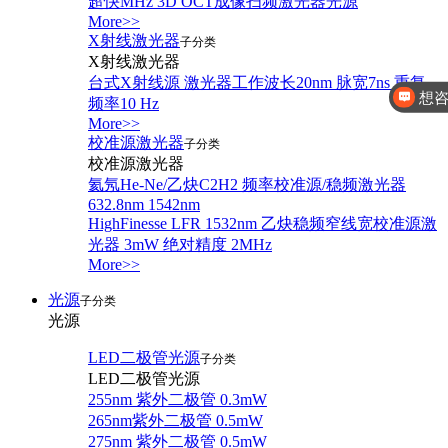
超快MHz 3D OCT成像扫频激光器光源
More>>
X射线激光器
子分类
想咨
X射线激光器
台式X射线源 激光器工作波长20nm 脉宽7ns 重复
你好，有
频率10 Hz
More>>
校准源激光器
子分类
校准源激光器
氦氖He-Ne/乙炔C2H2 频率校准源/稳频激光器
632.8nm 1542nm
HighFinesse LFR 1532nm 乙炔稳频窄线宽校准源激
光器 3mW 绝对精度 2MHz
More>>
光源
子分类
光源
LED二极管光源
子分类
LED二极管光源
255nm 紫外二极管 0.3mW
265nm紫外二极管 0.5mW
275nm 紫外二极管 0.5mW