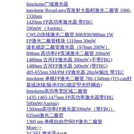
Innolume广域激光器
innolume Broad-area宽发射大面积激光二极管 1000-
1330nm
1420nm FP高功率激光器 带FBG
500mW（Anristu）
CWLD连续激光二极管 808/830/980nm 1W
FP激光二极管模块 1310nm 30mW
波长稳定二极管激光器（976nm 200W）
808nm 高功率FP泵浦激光二极管 200mW
1480nm 古河FP激光器 300mW (不带FBG)
1480nm 古河FP激光器 500mW (带FBG)
405-655nm SM/PM FP激光器 20mW输出 带TEC
innolume 单模FP激光二极管 780-1340nm (TO-can封
装或连续/脉冲/FBG稳定型光纤耦合)
Innolume高功率宽区域二极管
1435-1465-1475nm FP高功率激光器带FBG
500mW(Anristu)
1360nm高功率FP激光器500mW（带FBG）
635nm激光二极管
1300 nm 单模自由空间FP激光二极管
More>>
VCSEL激光器
子分类