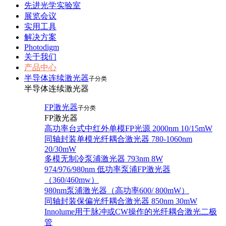
先进光学实验室
展览会议
实用工具
解决方案
Photodigm
关于我们
产品中心
半导体连续激光器
子分类
半导体连续激光器
FP激光器
子分类
FP激光器
高功率台式中红外单模FP光源 2000nm 10/15mW
同轴封装单模光纤耦合激光器 780-1060nm
20/30mW
多模无制冷泵浦激光器 793nm 8W
974/976/980nm 低功率泵浦FP激光器
（360/460mw）
980nm泵浦激光器（高功率600/ 800mW）
同轴封装保偏光纤耦合激光器 850nm 30mW
Innolume用于脉冲或CW操作的光纤耦合激光二极
管