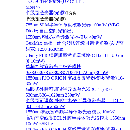
TO-39封装深紫外(UVC) LED
More>>
窄线宽激光器(光源)
子分类
窄线宽激光器(光源)
785nm SLM半导体单纵模激光器 100mW (VBG
Diode; 自由空间光输出)
1550nm 窄线宽单频激光器模块 40mW
GuxMax 高相干组合波段连续可调谐光源 (A型窄
线宽) 1250-1630nm
Clarity PFR 精密频率激光器模块 C Band ITU Grid
(8-16mW)
单频窄线宽激光二极管模块
(633/660/785/830/895/1064/1572nm) 30mW
1550nm RIO ORION 窄线宽激光器模块(光源) 10-
30mW
猫眼式外腔可调谐半导体激光器 (CEL) 450–
530nm/630–1620nm 250mW
窄线宽可调谐 外腔二极管半导体激光器（LDL）
368-1612nm 250mW
1550nm窄线宽单频半导体激光器模块 10mW
高功率窄线宽ECL外腔半导体激光器模块 1550nm
10mW <5KHz
1064nm RIO ORION 窄线宽激光器模块(光源) 10-