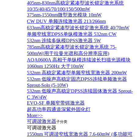
405nm-830nm高稳定紧凑型波长锁定激光系统
10/35/40/45/70/100/150/500mW
375nm-1550nm微型激光模块 10mW
CW DUV 单频连续激光器 213/266nm
633nm高稳定紧凑型波长锁定激光系统 40/70mW
单频窄线宽DPSS单纵模激光器 532nm CW
532nm 连续多纵模DPSS激光器 5W
785nm高稳定紧凑型波长锁定激光系统 75-
500mW(用于拉曼光谱和高分辨率应用)
AQA0600A 高相干单纵模连续波长扫描光源模块
1060nm 1250Hz 大于10mW
532nm 高稳定紧凑型单频窄线宽激光器 200mW
532nm 低噪声高稳定固态DPSS连续单频激光器
Sprout‐Solo (5-10W)
532nm 低噪声高稳定DPSS连续固体激光器 Sprout-
C 3W/4W
EVO-SF 单频窄带铒激光器
超高功率四通道深紫外固化灯
More>>
可调谐激光器
子分类
可调谐激光器
1550nm 可调谐窄线宽激光器 7.6-60mW (多功能可