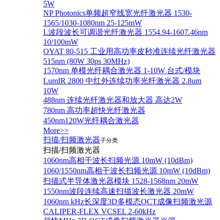
5W
NP Photonics单频超窄线宽光纤激光器 1530-
1565/1030-1080nm 25-125mW
L波段波长可调谐光纤激光器 1554.94-1607.46nm
10/100mW
OYAT 80-515 工业用高功率皮秒准连续光纤激光器
515nm (80W 30ps 30MHz)
1570nm 单模光纤耦合激光器 1-10W 台式/模块
LumIR 2800 中红外连续功率光纤激光器 2.8um
10W
488nm 连续光纤激光器和放大器 高达2W
780nm 高功率超快光纤激光器
450nm120W光纤耦合激光器
More>>
扫描/扫频激光器
子分类
扫描/扫频激光器
1060nm高相干波长扫频光源 10mW (10dBm)
1060/1550nm高相干波长扫频光源 10mW (10dBm)
扫描式半导体激光器模块 1528-1568nm 20mW
1550nm波段连续高速扫描波长激光器 20mW
1060nm kHz长深度3D多模态OCT成像扫频激光源
CALIPER-FLEX VCSEL 2-60kHz