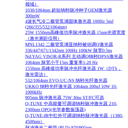
领域）
1030/1064nm 超短纳秒脉冲种子OEM激光源
300mW
4波长气冷二极管泵浦固体激光器 100Hz 5mJ
(266/355/532/1064nm)
25W 1550nm高峰值功率脉冲激光器 15nm光谱宽度
（激光测距仪用）
MNL1342 二极管泵浦亚纳秒被动调Q激光器
336/447/671/1342nm 100Hz 100kW 脉宽0.5ns
Nd:YAG VISOR-R系列 主动调Q纳秒DPSS激光器
1064nm 脉宽小于15ns 重复率1-20 Hz
1550nm 高峰值功率脉冲光纤激光器 1W（DTS，
激光雷达）
532/1064nm EVO-UC-NS 纳秒光纤激光器
UKKO 纳秒光纤激光器 1064nm 200uJ 10W 10-
1000kHz
905nm 脉冲激光器 75W 30ns ST/FC可选
Q-TUNE 中高能量可调谐纳秒脉冲激光器 210-
2300nm OPO(光学参数振荡器)
Q-TUNE-IR中红外可调谐纳秒脉冲激光器（1380-
4500nm）
脉冲激光二极管 (PLD) 870/905nm