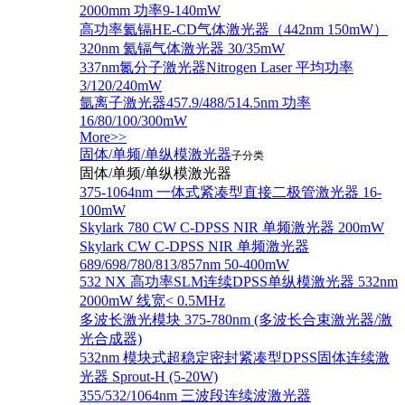
2000mm 功率9-140mW
高功率氦镉HE-CD气体激光器（442nm 150mW）
320nm 氦镉气体激光器 30/35mW
337nm氮分子激光器Nitrogen Laser 平均功率
3/120/240mW
氩离子激光器457.9/488/514.5nm 功率
16/80/100/300mW
More>>
固体/单频/单纵模激光器
子分类
固体/单频/单纵模激光器
375-1064nm 一体式紧凑型直接二极管激光器 16-
100mW
Skylark 780 CW C-DPSS NIR 单频激光器 200mW
Skylark CW C-DPSS NIR 单频激光器
689/698/780/813/857nm 50-400mW
532 NX 高功率SLM连续DPSS单纵模激光器 532nm
2000mW 线宽< 0.5MHz
多波长激光模块 375-780nm (多波长合束激光器/激
光合成器)
532nm 模块式超稳定密封紧凑型DPSS固体连续激
光器 Sprout-H (5-20W)
355/532/1064nm 三波段连续波激光器