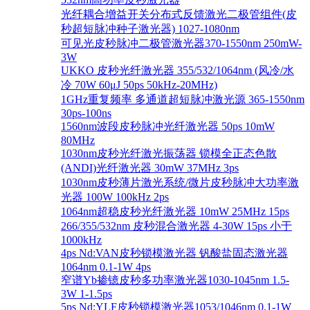
光纤耦合增益开关分布式反馈激光二极管组件(皮
秒超短脉冲种子激光器) 1027-1080nm
可见光皮秒脉冲二极管激光器370-1550nm 250mW-
3W
UKKO 皮秒光纤激光器 355/532/1064nm (风冷/水
冷 70W 60μJ 50ps 50kHz-20MHz)
1GHz重复频率 多通道超短脉冲激光源 365-1550nm
30ps-100ns
1560nm波段皮秒脉冲光纤激光器 50ps 10mW
80MHz
1030nm皮秒光纤激光振荡器 锁模全正态色散
(ANDI)光纤激光器 30mW 37MHz 3ps
1030nm皮秒薄片激光系统/微片皮秒脉冲大功率激
光器 100W 100kHz 2ps
1064nm超稳皮秒光纤激光器 10mW 25MHz 15ps
266/355/532nm 皮秒混合激光器 4-30W 15ps 小于
1000kHz
4ps Nd:VAN皮秒锁模激光器 钒酸盐固态激光器
1064nm 0.1-1W 4ps
窄谱Yb掺镱皮秒多功率激光器1030-1045nm 1.5-
3W 1-1.5ps
5ps Nd:YLF皮秒锁模激光器1053/1046nm 0.1-1W