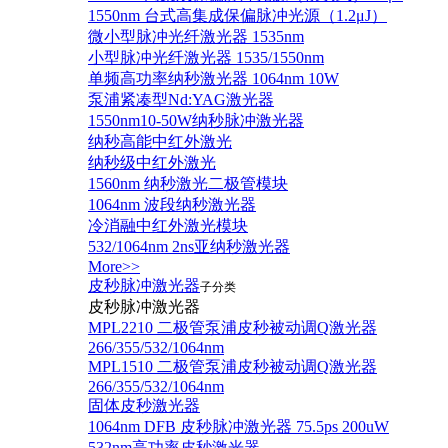
1550nm 台式高集成保偏脉冲光源（1.2μJ）
微小型脉冲光纤激光器 1535nm
小型脉冲光纤激光器 1535/1550nm
单频高功率纳秒激光器 1064nm 10W
泵浦紧凑型Nd:YAG激光器
1550nm10-50W纳秒脉冲激光器
纳秒高能中红外激光
纳秒级中红外激光
1560nm 纳秒激光二极管模块
1064nm 波段纳秒激光器
冷消融中红外激光模块
532/1064nm 2ns亚纳秒激光器
More>>
皮秒脉冲激光器
子分类
皮秒脉冲激光器
​MPL2210 二极管泵浦皮秒被动调Q激光器
266/355/532/1064nm
MPL1510 二极管泵浦皮秒被动调Q激光器
266/355/532/1064nm
固体皮秒激光器
1064nm DFB 皮秒脉冲激光器 75.5ps 200uW
532nm高功率皮秒激光器