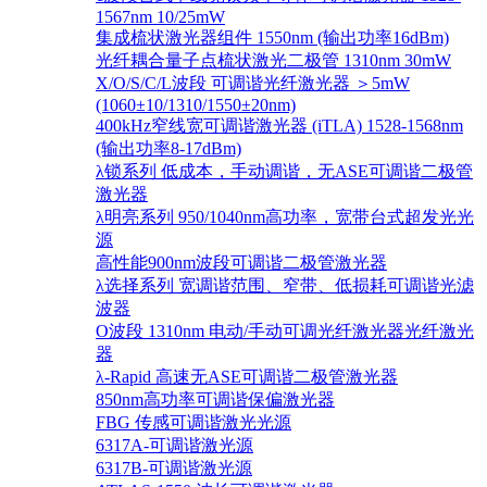
1567nm 10/25mW
集成梳状激光器组件 1550nm (输出功率16dBm)
光纤耦合量子点梳状激光二极管 1310nm 30mW
X/O/S/C/L波段 可调谐光纤激光器 ＞5mW
(1060±10/1310/1550±20nm)
400kHz窄线宽可调谐激光器 (iTLA) 1528-1568nm
(输出功率8-17dBm)
λ锁系列 低成本，手动调谐，无ASE可调谐二极管
激光器
λ明亮系列 950/1040nm高功率，宽带台式超发光光
源
高性能900nm波段可调谐二极管激光器
λ选择系列 宽调谐范围、窄带、低损耗可调谐光滤
波器
O波段 1310nm 电动/手动可调光纤激光器光纤激光
器
λ-Rapid 高速无ASE可调谐二极管激光器
850nm高功率可调谐保偏激光器
FBG 传感可调谐激光光源
6317A-可调谐激光源
6317B-可调谐激光源