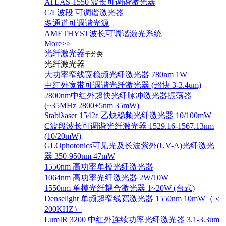
ATLAS-1550 波长可调谐激光器
C/L波段 可调谐激光器
多通道可调谐光源
AMETHYST波长可调谐激光系统
More>>
光纤激光器
子分类
光纤激光器
大功率窄线宽稳频光纤激光器 780nm 1W
中红外宽带可调谐光纤激光器 (超快 3-3.4um)
2800nm中红外超快光纤脉冲激光器振荡器
(~35MHz 2800±5nm 35mW)
Stabiλaser 1542ε 乙炔稳频光纤激光器 10/100mW
C波段波长可调谐光纤激光器 1529.16-1567.13nm
(10/20mW)
GLOphotonics可见光及长波紫外(UV-A)光纤激光
器 350-950nm 47mW
1550nm 高功率单模光纤激光器
1064nm 高功率光纤激光器 2W/10W
1550nm 单模光纤耦合激光器 1~20W (台式)
Denselight 单频超窄线宽激光器 1550nm 10mW（＜
200KHZ）
LumIR 3200 中红外连续功率光纤激光器 3.1-3.3um