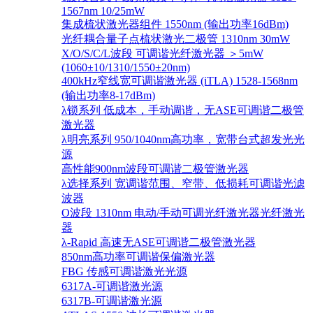
1567nm 10/25mW
集成梳状激光器组件 1550nm (输出功率16dBm)
光纤耦合量子点梳状激光二极管 1310nm 30mW
X/O/S/C/L波段 可调谐光纤激光器 ＞5mW
(1060±10/1310/1550±20nm)
400kHz窄线宽可调谐激光器 (iTLA) 1528-1568nm
(输出功率8-17dBm)
λ锁系列 低成本，手动调谐，无ASE可调谐二极管
激光器
λ明亮系列 950/1040nm高功率，宽带台式超发光光
源
高性能900nm波段可调谐二极管激光器
λ选择系列 宽调谐范围、窄带、低损耗可调谐光滤
波器
O波段 1310nm 电动/手动可调光纤激光器光纤激光
器
λ-Rapid 高速无ASE可调谐二极管激光器
850nm高功率可调谐保偏激光器
FBG 传感可调谐激光光源
6317A-可调谐激光源
6317B-可调谐激光源