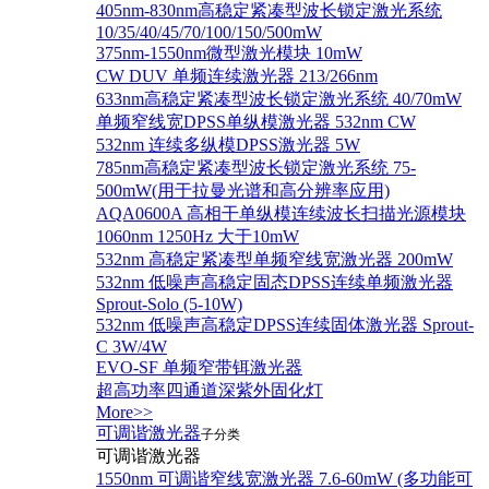
405nm-830nm高稳定紧凑型波长锁定激光系统
10/35/40/45/70/100/150/500mW
375nm-1550nm微型激光模块 10mW
CW DUV 单频连续激光器 213/266nm
633nm高稳定紧凑型波长锁定激光系统 40/70mW
单频窄线宽DPSS单纵模激光器 532nm CW
532nm 连续多纵模DPSS激光器 5W
785nm高稳定紧凑型波长锁定激光系统 75-
500mW(用于拉曼光谱和高分辨率应用)
AQA0600A 高相干单纵模连续波长扫描光源模块
1060nm 1250Hz 大于10mW
532nm 高稳定紧凑型单频窄线宽激光器 200mW
532nm 低噪声高稳定固态DPSS连续单频激光器
Sprout‐Solo (5-10W)
532nm 低噪声高稳定DPSS连续固体激光器 Sprout-
C 3W/4W
EVO-SF 单频窄带铒激光器
超高功率四通道深紫外固化灯
More>>
可调谐激光器
子分类
可调谐激光器
1550nm 可调谐窄线宽激光器 7.6-60mW (多功能可