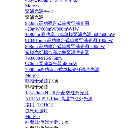
450~2400nm超宽光谱光源
More>>
泵浦光源
子分类
泵浦光源
980nm 高功率台式单模泵浦光源
420mW/600mW/800mW/1W
1480nm 高功率台式单模泵浦光源 500/600mW
910/915nm 高功率台式单模泵浦光源 100mW
808nm 高功率台式单模泵浦光源 200mW
多模光纤耦合高功率泵浦激光器
793/808/915/976nm
976nm 泵浦激光器 480mW
2000nm高功率台式单模光纤耦合光源
More>>
非相干光源
子分类
非相干光源
1.2-8.0um NLIR丹麦 热红外光源
AURALIS 1-10um高温中红外光源
接口 | TOUCH
氙气短弧灯
More>>
纠缠源/单光子源
子分类
纠缠源/单光子源