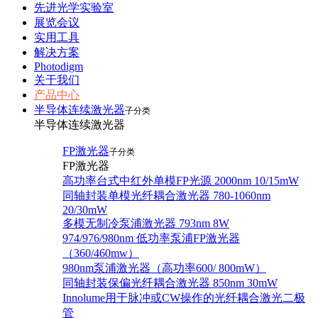
先进光学实验室
展览会议
实用工具
解决方案
Photodigm
关于我们
产品中心
半导体连续激光器
子分类
半导体连续激光器
FP激光器
子分类
FP激光器
高功率台式中红外单模FP光源 2000nm 10/15mW
同轴封装单模光纤耦合激光器 780-1060nm
20/30mW
多模无制冷泵浦激光器 793nm 8W
974/976/980nm 低功率泵浦FP激光器
（360/460mw）
980nm泵浦激光器（高功率600/ 800mW）
同轴封装保偏光纤耦合激光器 850nm 30mW
Innolume用于脉冲或CW操作的光纤耦合激光二极
管