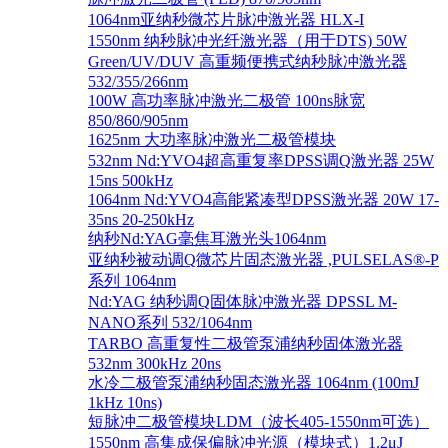
1064nm亚纳秒微芯片脉冲激光器 HLX-I
1550nm 纳秒脉冲光纤激光器（用于DTS) 50W
Green/UV/DUV 高重频便携式纳秒脉冲激光器
532/355/266nm
100W 高功率脉冲激光二极管 100ns脉宽
850/860/905nm
1625nm 大功率脉冲激光二极管模块
532nm Nd:YVO4超高重复率DPSS调Q激光器 25W
15ns 500kHz
1064nm Nd:YVO4高能紧凑型DPSS激光器 20W 17-
35ns 20-250kHz
纳秒Nd:YAG毫焦耳激光头1064nm
亚纳秒被动调Q微芯片固态激光器 ,PULSELAS®-P
系列 1064nm
Nd:YAG 纳秒调Q固体脉冲激光器 DPSSL M-
NANO系列 532/1064nm
TARBO 高重复性二极管泵浦纳秒固体激光器
532nm 300kHz 20ns
水冷二极管泵浦纳秒固态激光器 1064nm (100mJ
1kHz 10ns)
短脉冲二极管模块LDM（波长405-1550nm可选）
1550nm 高集成保偏脉冲光源（模块式）1.2μJ