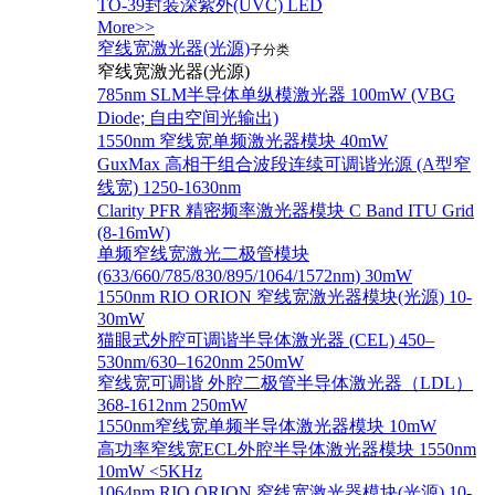
TO-39封装深紫外(UVC) LED
More>>
窄线宽激光器(光源)
子分类
窄线宽激光器(光源)
785nm SLM半导体单纵模激光器 100mW (VBG
Diode; 自由空间光输出)
1550nm 窄线宽单频激光器模块 40mW
GuxMax 高相干组合波段连续可调谐光源 (A型窄
线宽) 1250-1630nm
Clarity PFR 精密频率激光器模块 C Band ITU Grid
(8-16mW)
单频窄线宽激光二极管模块
(633/660/785/830/895/1064/1572nm) 30mW
1550nm RIO ORION 窄线宽激光器模块(光源) 10-
30mW
猫眼式外腔可调谐半导体激光器 (CEL) 450–
530nm/630–1620nm 250mW
窄线宽可调谐 外腔二极管半导体激光器（LDL）
368-1612nm 250mW
1550nm窄线宽单频半导体激光器模块 10mW
高功率窄线宽ECL外腔半导体激光器模块 1550nm
10mW <5KHz
1064nm RIO ORION 窄线宽激光器模块(光源) 10-