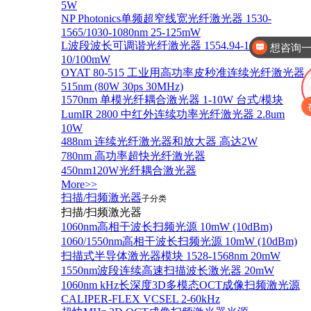
5W
想咨询一
NP Photonics单频超窄线宽光纤激光器 1530-
1565/1030-1080nm 25-125mW
L波段波长可调谐光纤激光器 1554.94-1607.46nm
你好，有这几
10/100mW
OYAT 80-515 工业用高功率皮秒准连续光纤激光器
515nm (80W 30ps 30MHz)
1570nm 单模光纤耦合激光器 1-10W 台式/模块
LumIR 2800 中红外连续功率光纤激光器 2.8um
10W
488nm 连续光纤激光器和放大器 高达2W
780nm 高功率超快光纤激光器
450nm120W光纤耦合激光器
More>>
扫描/扫频激光器
子分类
扫描/扫频激光器
1060nm高相干波长扫频光源 10mW (10dBm)
1060/1550nm高相干波长扫频光源 10mW (10dBm)
扫描式半导体激光器模块 1528-1568nm 20mW
1550nm波段连续高速扫描波长激光器 20mW
1060nm kHz长深度3D多模态OCT成像扫频激光源
CALIPER-FLEX VCSEL 2-60kHz