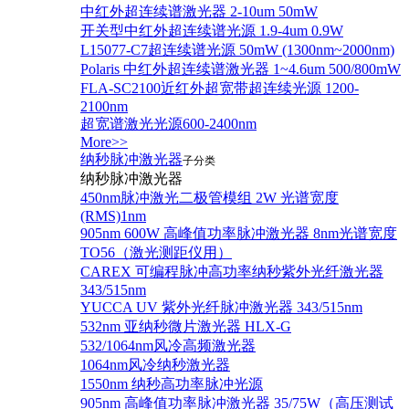
中红外超连续谱激光器 2-10um 50mW
开关型中红外超连续谱光源 1.9-4um 0.9W
L15077-C7超连续谱光源 50mW (1300nm~2000nm)
Polaris 中红外超连续谱激光器 1~4.6um 500/800mW
FLA-SC2100近红外超宽带超连续光源 1200-
2100nm
超宽谱激光光源600-2400nm
More>>
纳秒脉冲激光器
子分类
纳秒脉冲激光器
450nm脉冲激光二极管模组 2W 光谱宽度
(RMS)1nm
905nm 600W 高峰值功率脉冲激光器 8nm光谱宽度
TO56（激光测距仪用）
CAREX 可编程脉冲高功率纳秒紫外光纤激光器
343/515nm
YUCCA UV 紫外光纤脉冲激光器 343/515nm
532nm 亚纳秒微片激光器 HLX-G
532/1064nm风冷高频激光器
1064nm风冷纳秒激光器
1550nm 纳秒高功率脉冲光源
905nm 高峰值功率脉冲激光器 35/75W（高压测试