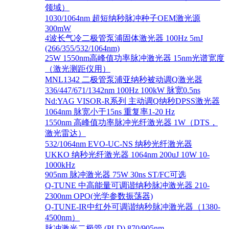
领域）
1030/1064nm 超短纳秒脉冲种子OEM激光源
300mW
4波长气冷二极管泵浦固体激光器 100Hz 5mJ
(266/355/532/1064nm)
25W 1550nm高峰值功率脉冲激光器 15nm光谱宽度
（激光测距仪用）
MNL1342 二极管泵浦亚纳秒被动调Q激光器
336/447/671/1342nm 100Hz 100kW 脉宽0.5ns
Nd:YAG VISOR-R系列 主动调Q纳秒DPSS激光器
1064nm 脉宽小于15ns 重复率1-20 Hz
1550nm 高峰值功率脉冲光纤激光器 1W（DTS，
激光雷达）
532/1064nm EVO-UC-NS 纳秒光纤激光器
UKKO 纳秒光纤激光器 1064nm 200uJ 10W 10-
1000kHz
905nm 脉冲激光器 75W 30ns ST/FC可选
Q-TUNE 中高能量可调谐纳秒脉冲激光器 210-
2300nm OPO(光学参数振荡器)
Q-TUNE-IR中红外可调谐纳秒脉冲激光器（1380-
4500nm）
脉冲激光二极管 (PLD) 870/905nm