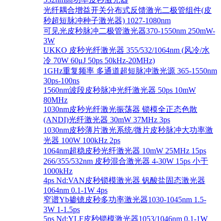
光纤耦合增益开关分布式反馈激光二极管组件(皮
秒超短脉冲种子激光器) 1027-1080nm
可见光皮秒脉冲二极管激光器370-1550nm 250mW-
3W
UKKO 皮秒光纤激光器 355/532/1064nm (风冷/水
冷 70W 60μJ 50ps 50kHz-20MHz)
1GHz重复频率 多通道超短脉冲激光源 365-1550nm
30ps-100ns
1560nm波段皮秒脉冲光纤激光器 50ps 10mW
80MHz
1030nm皮秒光纤激光振荡器 锁模全正态色散
(ANDI)光纤激光器 30mW 37MHz 3ps
1030nm皮秒薄片激光系统/微片皮秒脉冲大功率激
光器 100W 100kHz 2ps
1064nm超稳皮秒光纤激光器 10mW 25MHz 15ps
266/355/532nm 皮秒混合激光器 4-30W 15ps 小于
1000kHz
4ps Nd:VAN皮秒锁模激光器 钒酸盐固态激光器
1064nm 0.1-1W 4ps
窄谱Yb掺镱皮秒多功率激光器1030-1045nm 1.5-
3W 1-1.5ps
5ps Nd:YLF皮秒锁模激光器1053/1046nm 0.1-1W