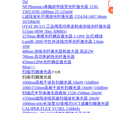
5W
NP Photonics单频超窄线宽光纤激光器 1530-
1565/1030-1080nm 25-125mW
L波段波长可调谐光纤激光器 1554.94-1607.46nm
10/100mW
OYAT 80-515 工业用高功率皮秒准连续光纤激光器
515nm (80W 30ps 30MHz)
1570nm 单模光纤耦合激光器 1-10W 台式/模块
LumIR 2800 中红外连续功率光纤激光器 2.8um
10W
488nm 连续光纤激光器和放大器 高达2W
780nm 高功率超快光纤激光器
450nm120W光纤耦合激光器
More>>
扫描/扫频激光器
子分类
扫描/扫频激光器
1060nm高相干波长扫频光源 10mW (10dBm)
1060/1550nm高相干波长扫频光源 10mW (10dBm)
扫描式半导体激光器模块 1528-1568nm 20mW
1550nm波段连续高速扫描波长激光器 20mW
1060nm kHz长深度3D多模态OCT成像扫频激光源
CALIPER-FLEX VCSEL 2-60kHz