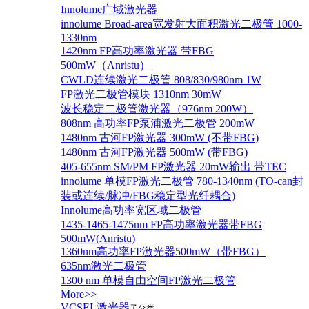
Innolume广域激光器
innolume Broad-area宽发射大面积激光二极管 1000-
1330nm
1420nm FP高功率激光器 带FBG
500mW（Anristu）
CWLD连续激光二极管 808/830/980nm 1W
FP激光二极管模块 1310nm 30mW
波长稳定二极管激光器（976nm 200W）
808nm 高功率FP泵浦激光二极管 200mW
1480nm 古河FP激光器 300mW (不带FBG)
1480nm 古河FP激光器 500mW (带FBG)
405-655nm SM/PM FP激光器 20mW输出 带TEC
innolume 单模FP激光二极管 780-1340nm (TO-can封
装或连续/脉冲/FBG稳定型光纤耦合)
Innolume高功率宽区域二极管
1435-1465-1475nm FP高功率激光器带FBG
500mW(Anristu)
1360nm高功率FP激光器500mW（带FBG）
635nm激光二极管
1300 nm 单模自由空间FP激光二极管
More>>
VCSEL激光器
子分类