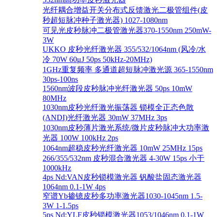
光纤耦合增益开关分布式反馈激光二极管组件(皮
秒超短脉冲种子激光器) 1027-1080nm
可见光皮秒脉冲二极管激光器370-1550nm 250mW-
3W
UKKO 皮秒光纤激光器 355/532/1064nm (风冷/水
冷 70W 60μJ 50ps 50kHz-20MHz)
1GHz重复频率 多通道超短脉冲激光源 365-1550nm
30ps-100ns
1560nm波段皮秒脉冲光纤激光器 50ps 10mW
80MHz
1030nm皮秒光纤激光振荡器 锁模全正态色散
(ANDI)光纤激光器 30mW 37MHz 3ps
1030nm皮秒薄片激光系统/微片皮秒脉冲大功率激
光器 100W 100kHz 2ps
1064nm超稳皮秒光纤激光器 10mW 25MHz 15ps
266/355/532nm 皮秒混合激光器 4-30W 15ps 小于
1000kHz
4ps Nd:VAN皮秒锁模激光器 钒酸盐固态激光器
1064nm 0.1-1W 4ps
窄谱Yb掺镱皮秒多功率激光器1030-1045nm 1.5-
3W 1-1.5ps
5ps Nd:YLF皮秒锁模激光器1053/1046nm 0.1-1W