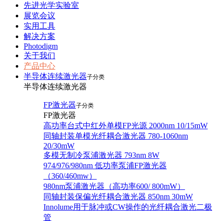
先进光学实验室
展览会议
实用工具
解决方案
Photodigm
关于我们
产品中心
半导体连续激光器
子分类
半导体连续激光器
FP激光器
子分类
FP激光器
高功率台式中红外单模FP光源 2000nm 10/15mW
同轴封装单模光纤耦合激光器 780-1060nm
20/30mW
多模无制冷泵浦激光器 793nm 8W
974/976/980nm 低功率泵浦FP激光器
（360/460mw）
980nm泵浦激光器（高功率600/ 800mW）
同轴封装保偏光纤耦合激光器 850nm 30mW
Innolume用于脉冲或CW操作的光纤耦合激光二极
管