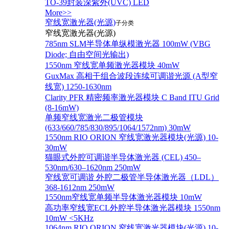
TO-39封装深紫外(UVC) LED
More>>
窄线宽激光器(光源)
子分类
窄线宽激光器(光源)
785nm SLM半导体单纵模激光器 100mW (VBG
Diode; 自由空间光输出)
1550nm 窄线宽单频激光器模块 40mW
GuxMax 高相干组合波段连续可调谐光源 (A型窄
线宽) 1250-1630nm
Clarity PFR 精密频率激光器模块 C Band ITU Grid
(8-16mW)
单频窄线宽激光二极管模块
(633/660/785/830/895/1064/1572nm) 30mW
1550nm RIO ORION 窄线宽激光器模块(光源) 10-
30mW
猫眼式外腔可调谐半导体激光器 (CEL) 450–
530nm/630–1620nm 250mW
窄线宽可调谐 外腔二极管半导体激光器（LDL）
368-1612nm 250mW
1550nm窄线宽单频半导体激光器模块 10mW
高功率窄线宽ECL外腔半导体激光器模块 1550nm
10mW <5KHz
1064nm RIO ORION 窄线宽激光器模块(光源) 10-