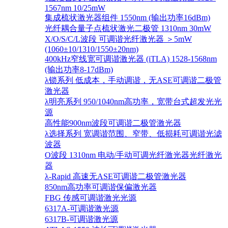
1567nm 10/25mW
集成梳状激光器组件 1550nm (输出功率16dBm)
光纤耦合量子点梳状激光二极管 1310nm 30mW
X/O/S/C/L波段 可调谐光纤激光器 ＞5mW
(1060±10/1310/1550±20nm)
400kHz窄线宽可调谐激光器 (iTLA) 1528-1568nm
(输出功率8-17dBm)
λ锁系列 低成本，手动调谐，无ASE可调谐二极管
激光器
λ明亮系列 950/1040nm高功率，宽带台式超发光光
源
高性能900nm波段可调谐二极管激光器
λ选择系列 宽调谐范围、窄带、低损耗可调谐光滤
波器
O波段 1310nm 电动/手动可调光纤激光器光纤激光
器
λ-Rapid 高速无ASE可调谐二极管激光器
850nm高功率可调谐保偏激光器
FBG 传感可调谐激光光源
6317A-可调谐激光源
6317B-可调谐激光源