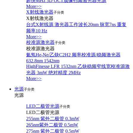
超快MHz 3D OCT成像扫频激光器光源
More>>
X射线激光器
子分类
X射线激光器
台式X射线源 激光器工作波长20nm 脉宽7ns 重复
频率10 Hz
More>>
校准源激光器
子分类
校准源激光器
氦氖He-Ne/乙炔C2H2 频率校准源/稳频激光器
632.8nm 1542nm
HighFinesse LFR 1532nm 乙炔稳频窄线宽校准源激
光器 3mW 绝对精度 2MHz
More>>
光源
子分类
光源
LED二极管光源
子分类
LED二极管光源
255nm 紫外二极管 0.3mW
265nm紫外二极管 0.5mW
275nm 紫外二极管 0.5mW