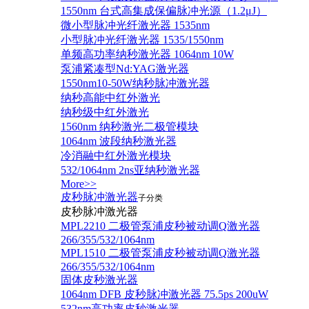
1550nm 台式高集成保偏脉冲光源（1.2μJ）
微小型脉冲光纤激光器 1535nm
小型脉冲光纤激光器 1535/1550nm
单频高功率纳秒激光器 1064nm 10W
泵浦紧凑型Nd:YAG激光器
1550nm10-50W纳秒脉冲激光器
纳秒高能中红外激光
纳秒级中红外激光
1560nm 纳秒激光二极管模块
1064nm 波段纳秒激光器
冷消融中红外激光模块
532/1064nm 2ns亚纳秒激光器
More>>
皮秒脉冲激光器
子分类
皮秒脉冲激光器
​MPL2210 二极管泵浦皮秒被动调Q激光器
266/355/532/1064nm
MPL1510 二极管泵浦皮秒被动调Q激光器
266/355/532/1064nm
固体皮秒激光器
1064nm DFB 皮秒脉冲激光器 75.5ps 200uW
532nm高功率皮秒激光器