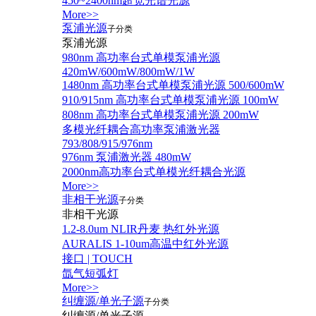
450~2400nm超宽光谱光源
More>>
泵浦光源
子分类
泵浦光源
980nm 高功率台式单模泵浦光源
420mW/600mW/800mW/1W
1480nm 高功率台式单模泵浦光源 500/600mW
910/915nm 高功率台式单模泵浦光源 100mW
808nm 高功率台式单模泵浦光源 200mW
多模光纤耦合高功率泵浦激光器
793/808/915/976nm
976nm 泵浦激光器 480mW
2000nm高功率台式单模光纤耦合光源
More>>
非相干光源
子分类
非相干光源
1.2-8.0um NLIR丹麦 热红外光源
AURALIS 1-10um高温中红外光源
接口 | TOUCH
氙气短弧灯
More>>
纠缠源/单光子源
子分类
纠缠源/单光子源