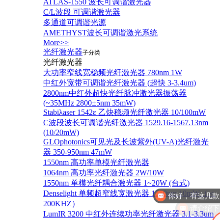
ATLAS-1550 波长可调谐激光器
C/L波段 可调谐激光器
多通道可调谐光源
AMETHYST波长可调谐激光系统
More>>
光纤激光器
子分类
光纤激光器
大功率窄线宽稳频光纤激光器 780nm 1W
中红外宽带可调谐光纤激光器 (超快 3-3.4um)
2800nm中红外超快光纤脉冲激光器振荡器
(~35MHz 2800±5nm 35mW)
Stabiλaser 1542ε 乙炔稳频光纤激光器 10/100mW
C波段波长可调谐光纤激光器 1529.16-1567.13nm
(10/20mW)
GLOphotonics可见光及长波紫外(UV-A)光纤激光
器 350-950nm 47mW
1550nm 高功率单模光纤激光器
1064nm 高功率光纤激光器 2W/10W
1550nm 单模光纤耦合激光器 1~20W (台式)
Denselight 单频超窄线宽激光器 1550nm 10mW（＜
请介绍下
200KHZ）
LumIR 3200 中红外连续功率光纤激光器 3.1-3.3um