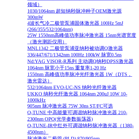
领域）
1030/1064nm 超短纳秒脉冲种子OEM激光源
300mW
4波长气冷二极管泵浦固体激光器 100Hz 5mJ
(266/355/532/1064nm)
25W 1550nm高峰值功率脉冲激光器 15nm光谱宽度
（激光测距仪用）
MNL1342 二极管泵浦亚纳秒被动调Q激光器
336/447/671/1342nm 100Hz 100kW 脉宽0.5ns
Nd:YAG VISOR-R系列 主动调Q纳秒DPSS激光器
1064nm 脉宽小于15ns 重复率1-20 Hz
1550nm 高峰值功率脉冲光纤激光器 1W（DTS，
激光雷达）
532/1064nm EVO-UC-NS 纳秒光纤激光器
UKKO 纳秒光纤激光器 1064nm 200uJ 10W 10-
1000kHz
905nm 脉冲激光器 75W 30ns ST/FC可选
Q-TUNE 中高能量可调谐纳秒脉冲激光器 210-
2300nm OPO(光学参数振荡器)
Q-TUNE-IR中红外可调谐纳秒脉冲激光器（1380-
4500nm）
脉冲激光二极管 (PLD) 870/905nm