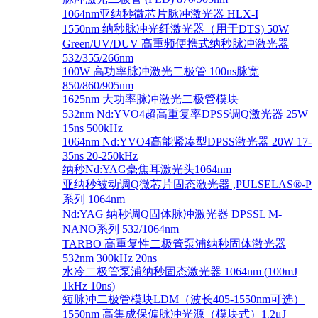
1064nm亚纳秒微芯片脉冲激光器 HLX-I
1550nm 纳秒脉冲光纤激光器（用于DTS) 50W
Green/UV/DUV 高重频便携式纳秒脉冲激光器
532/355/266nm
100W 高功率脉冲激光二极管 100ns脉宽
850/860/905nm
1625nm 大功率脉冲激光二极管模块
532nm Nd:YVO4超高重复率DPSS调Q激光器 25W
15ns 500kHz
1064nm Nd:YVO4高能紧凑型DPSS激光器 20W 17-
35ns 20-250kHz
纳秒Nd:YAG毫焦耳激光头1064nm
亚纳秒被动调Q微芯片固态激光器 ,PULSELAS®-P
系列 1064nm
Nd:YAG 纳秒调Q固体脉冲激光器 DPSSL M-
NANO系列 532/1064nm
TARBO 高重复性二极管泵浦纳秒固体激光器
532nm 300kHz 20ns
水冷二极管泵浦纳秒固态激光器 1064nm (100mJ
1kHz 10ns)
短脉冲二极管模块LDM（波长405-1550nm可选）
1550nm 高集成保偏脉冲光源（模块式）1.2μJ