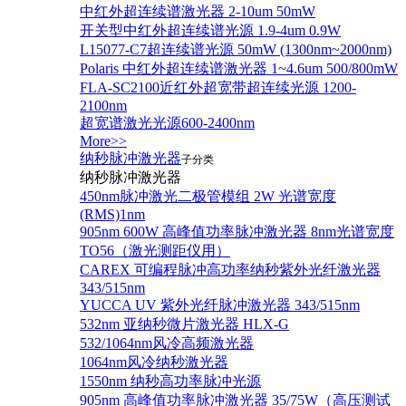
中红外超连续谱激光器 2-10um 50mW
开关型中红外超连续谱光源 1.9-4um 0.9W
L15077-C7超连续谱光源 50mW (1300nm~2000nm)
Polaris 中红外超连续谱激光器 1~4.6um 500/800mW
FLA-SC2100近红外超宽带超连续光源 1200-
2100nm
超宽谱激光光源600-2400nm
More>>
纳秒脉冲激光器
子分类
纳秒脉冲激光器
450nm脉冲激光二极管模组 2W 光谱宽度
(RMS)1nm
905nm 600W 高峰值功率脉冲激光器 8nm光谱宽度
TO56（激光测距仪用）
CAREX 可编程脉冲高功率纳秒紫外光纤激光器
343/515nm
YUCCA UV 紫外光纤脉冲激光器 343/515nm
532nm 亚纳秒微片激光器 HLX-G
532/1064nm风冷高频激光器
1064nm风冷纳秒激光器
1550nm 纳秒高功率脉冲光源
905nm 高峰值功率脉冲激光器 35/75W（高压测试