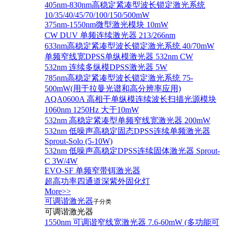
405nm-830nm高稳定紧凑型波长锁定激光系统
10/35/40/45/70/100/150/500mW
375nm-1550nm微型激光模块 10mW
CW DUV 单频连续激光器 213/266nm
633nm高稳定紧凑型波长锁定激光系统 40/70mW
单频窄线宽DPSS单纵模激光器 532nm CW
532nm 连续多纵模DPSS激光器 5W
785nm高稳定紧凑型波长锁定激光系统 75-
500mW(用于拉曼光谱和高分辨率应用)
AQA0600A 高相干单纵模连续波长扫描光源模块
1060nm 1250Hz 大于10mW
532nm 高稳定紧凑型单频窄线宽激光器 200mW
532nm 低噪声高稳定固态DPSS连续单频激光器
Sprout‐Solo (5-10W)
532nm 低噪声高稳定DPSS连续固体激光器 Sprout-
C 3W/4W
EVO-SF 单频窄带铒激光器
超高功率四通道深紫外固化灯
More>>
可调谐激光器
子分类
可调谐激光器
1550nm 可调谐窄线宽激光器 7.6-60mW (多功能可