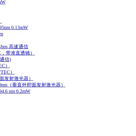
mW
）
m 0.13mW
m
Gbps 高速通信
EC，带准直透镜）
速通信)
EC）
TEC）
外腔面发射激光器）
0-750nm（垂直外腔面发射激光器）
 nm 0.2mW