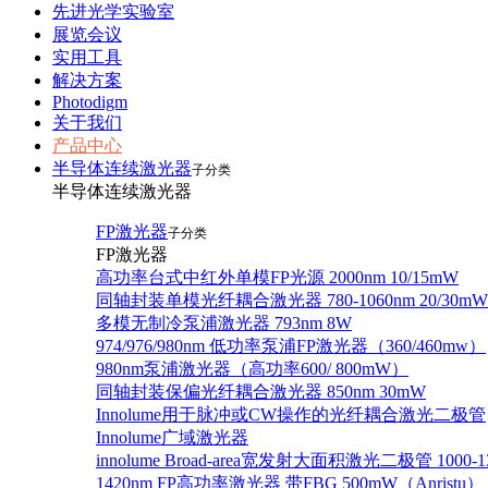
先进光学实验室
展览会议
实用工具
解决方案
Photodigm
关于我们
产品中心
半导体连续激光器
子分类
半导体连续激光器
FP激光器
子分类
FP激光器
高功率台式中红外单模FP光源 2000nm 10/15mW
同轴封装单模光纤耦合激光器 780-1060nm 20/30mW
多模无制冷泵浦激光器 793nm 8W
974/976/980nm 低功率泵浦FP激光器（360/460mw）
980nm泵浦激光器（高功率600/ 800mW）
同轴封装保偏光纤耦合激光器 850nm 30mW
Innolume用于脉冲或CW操作的光纤耦合激光二极管
Innolume广域激光器
innolume Broad-area宽发射大面积激光二极管 1000-1
1420nm FP高功率激光器 带FBG 500mW（Anristu）