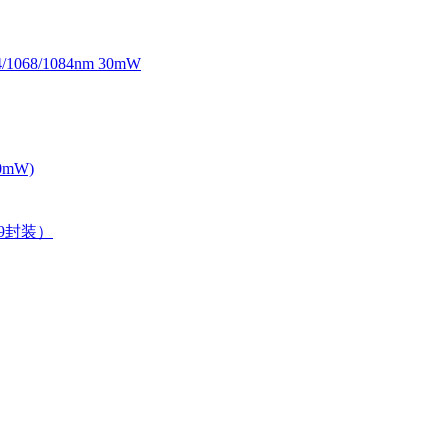
068/1084nm 30mW
0mW)
39封装）