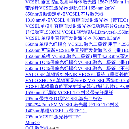
VCSEL 垂直腔面发射半导体激光器 1567/1550nm 1
带尾纤VCSEL激光器 测试CH4 1654nm 2mW
850nm偏振锁定单模VCSEL芯片激光器
1310 nm单模VCSEL 垂直腔面发射激光器（带TEC
VCSEL单模垂直腔面发射激光器低功耗芯片GaAs 795n
超低噪声1550NM VCSEL驱动模块LDm-vcsel-1550n
VCSEL 单模垂直腔面发射激光器 760nm 0.3mW
850nm 单模光纤耦合 VCSEL 激光二极管 用于 4.25
1550nm 可调谐VCSEL垂直腔面发射激光器（带T
1550nm 单模 VCSEL激光二极管 (用于4.25Gbps高
850nm TO46保偏光纤耦合VCSEL激光二极管（带T
850nm TO46保偏光纤耦合VCSEL激光二极管（不带
VALO-SF-单频近红外NIR VECSEL系统（垂直
VALO SHG SF 单频可见光VIS VECSEL系统35
VCSEL单模垂直腔面发射激光器低功耗芯片GaAs 894.6
1550 nm 可调谐 VCSEL TO 封装带光纤尾纤
795nm 带致冷TO型VCSEL激光二极管
760-794.7nm SM VCSEL激光器 带TEC TO封装
1403nm单模VCSEL（带TEC）
795nm VCSEL激光器带TEC
More>>
QCL激光器
子分类