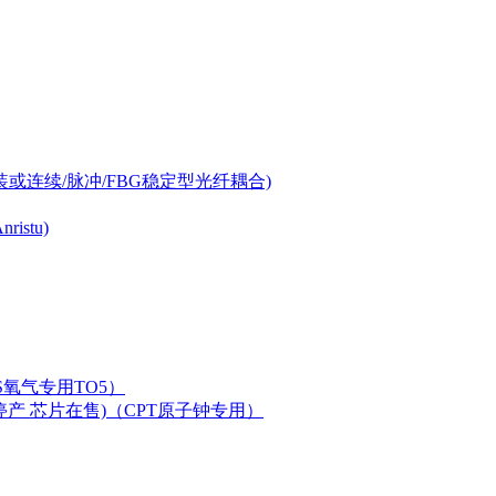
-can封装或连续/脉冲/FBG稳定型光纤耦合)
istu)
LAS氧气专用TO5）
二极管已停产 芯片在售)（CPT原子钟专用）