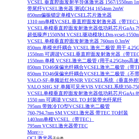
VCSEL 垂直腔面发射半导体激光器 1567/1550nm 1
带尾纤VCSEL激光器 测试CH4 1654nm 2mW
850nm偏振锁定单模VCSEL芯片激光器
1310 nm单模VCSEL 垂直腔面发射激光器（带TEC
VCSEL单模垂直腔面发射激光器低功耗芯片GaAs 795n
超低噪声1550NM VCSEL驱动模块LDm-vcsel-1550n
VCSEL 单模垂直腔面发射激光器 760nm 0.3mW
850nm 单模光纤耦合 VCSEL 激光二极管 用于 4.25
1550nm 可调谐VCSEL垂直腔面发射激光器（带T
1550nm 单模 VCSEL激光二极管 (用于4.25Gbps高
850nm TO46保偏光纤耦合VCSEL激光二极管（带T
850nm TO46保偏光纤耦合VCSEL激光二极管（不带
VALO-SF-单频近红外NIR VECSEL系统（垂直
VALO SHG SF 单频可见光VIS VECSEL系统35
VCSEL单模垂直腔面发射激光器低功耗芯片GaAs 894.6
1550 nm 可调谐 VCSEL TO 封装带光纤尾纤
795nm 带致冷TO型VCSEL激光二极管
760-794.7nm SM VCSEL激光器 带TEC TO封装
1403nm单模VCSEL（带TEC）
795nm VCSEL激光器带TEC
More>>
QCL激光器
子分类