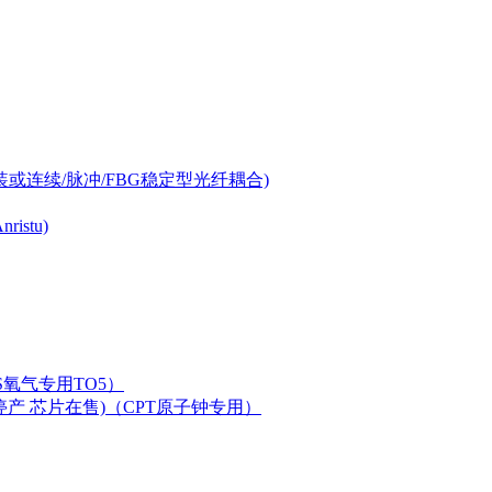
-can封装或连续/脉冲/FBG稳定型光纤耦合)
istu)
LAS氧气专用TO5）
二极管已停产 芯片在售)（CPT原子钟专用）