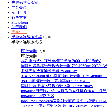
先进光学实验室
展览会议
实用工具
解决方案
Photodigm
关于我们
产品中心
半导体连续激光器
子分类
半导体连续激光器
FP激光器
子分类
FP激光器
高功率台式中红外单模FP光源 2000nm 10/15mW
同轴封装单模光纤耦合激光器 780-1060nm 20/30mW
多模无制冷泵浦激光器 793nm 8W
974/976/980nm 低功率泵浦FP激光器（360/460mw）
980nm泵浦激光器（高功率600/ 800mW）
同轴封装保偏光纤耦合激光器 850nm 30mW
Innolume用于脉冲或CW操作的光纤耦合激光二极管
Innolume广域激光器
innolume Broad-area宽发射大面积激光二极管 1000-1
1420nm FP高功率激光器 带FBG 500mW（Anristu）