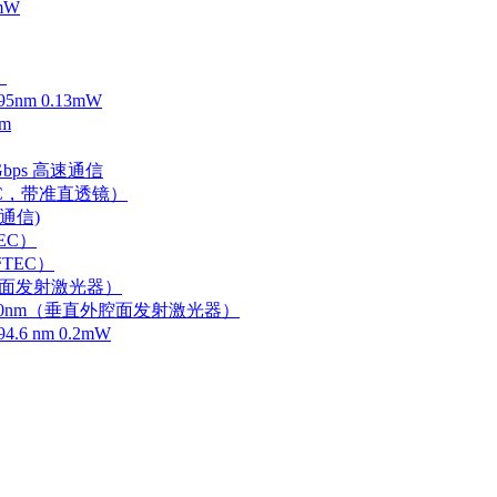
mW
）
m 0.13mW
m
Gbps 高速通信
EC，带准直透镜）
速通信)
EC）
TEC）
外腔面发射激光器）
0-750nm（垂直外腔面发射激光器）
 nm 0.2mW