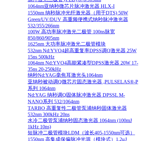
1064nm亚纳秒微芯片脉冲激光器 HLX-I
1550nm 纳秒脉冲光纤激光器（用于DTS) 50W
Green/UV/DUV 高重频便携式纳秒脉冲激光器
532/355/266nm
100W 高功率脉冲激光二极管 100ns脉宽
850/860/905nm
1625nm 大功率脉冲激光二极管模块
532nm Nd:YVO4超高重复率DPSS调Q激光器 25W
15ns 500kHz
1064nm Nd:YVO4高能紧凑型DPSS激光器 20W 17-
35ns 20-250kHz
纳秒Nd:YAG毫焦耳激光头1064nm
亚纳秒被动调Q微芯片固态激光器 ,PULSELAS®-P
系列 1064nm
Nd:YAG 纳秒调Q固体脉冲激光器 DPSSL M-
NANO系列 532/1064nm
TARBO 高重复性二极管泵浦纳秒固体激光器
532nm 300kHz 20ns
水冷二极管泵浦纳秒固态激光器 1064nm (100mJ
1kHz 10ns)
短脉冲二极管模块LDM（波长405-1550nm可选）
1550nm 高集成保偏脉冲光源（模块式）1.2μJ