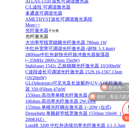
ATLAS-1550 波长可调谐激光器
C/L波段 可调谐激光器
多通道可调谐光源
AMETHYST波长可调谐激光系统
More>>
光纤激光器
子分类
光纤激光器
大功率窄线宽稳频光纤激光器 780nm 1W
中红外宽带可调谐光纤激光器 (超快 3-3.4um)
2800nm中红外超快光纤脉冲激光器振荡器
(~35MHz 2800±5nm 35mW)
Stabiλaser 1542ε 乙炔稳频光纤激光器 10/100mW
C波段波长可调谐光纤激光器 1529.16-1567.13nm
(10/20mW)
GLOphotonics可见光及长波紫外(UV-A)光纤激光
器 350-950nm 47mW
你好，有这几款
1550nm 高功率单模光纤激光器
1064nm 高功率光纤激光器 2W/10W
1550nm 单模光纤耦合激光器 1~20W (台式)
Denselight 单频超窄线宽激光器 1550nm 10mW（＜
200KHZ）
LumIR 3200 中红外连续功率光纤激光器 3.1-3.3um