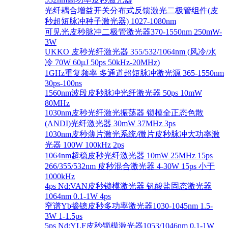
光纤耦合增益开关分布式反馈激光二极管组件(皮
秒超短脉冲种子激光器) 1027-1080nm
可见光皮秒脉冲二极管激光器370-1550nm 250mW-
3W
UKKO 皮秒光纤激光器 355/532/1064nm (风冷/水
冷 70W 60μJ 50ps 50kHz-20MHz)
1GHz重复频率 多通道超短脉冲激光源 365-1550nm
30ps-100ns
1560nm波段皮秒脉冲光纤激光器 50ps 10mW
80MHz
1030nm皮秒光纤激光振荡器 锁模全正态色散
(ANDI)光纤激光器 30mW 37MHz 3ps
1030nm皮秒薄片激光系统/微片皮秒脉冲大功率激
光器 100W 100kHz 2ps
1064nm超稳皮秒光纤激光器 10mW 25MHz 15ps
266/355/532nm 皮秒混合激光器 4-30W 15ps 小于
1000kHz
4ps Nd:VAN皮秒锁模激光器 钒酸盐固态激光器
1064nm 0.1-1W 4ps
窄谱Yb掺镱皮秒多功率激光器1030-1045nm 1.5-
3W 1-1.5ps
5ps Nd:YLF皮秒锁模激光器1053/1046nm 0.1-1W