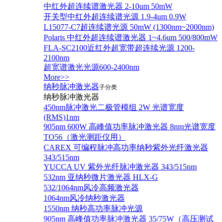
中红外超连续谱激光器 2-10um 50mW
开关型中红外超连续谱光源 1.9-4um 0.9W
L15077-C7超连续谱光源 50mW (1300nm~2000nm)
Polaris 中红外超连续谱激光器 1~4.6um 500/800mW
FLA-SC2100近红外超宽带超连续光源 1200-
2100nm
超宽谱激光光源600-2400nm
More>>
纳秒脉冲激光器
子分类
纳秒脉冲激光器
450nm脉冲激光二极管模组 2W 光谱宽度
(RMS)1nm
905nm 600W 高峰值功率脉冲激光器 8nm光谱宽度
TO56（激光测距仪用）
CAREX 可编程脉冲高功率纳秒紫外光纤激光器
343/515nm
YUCCA UV 紫外光纤脉冲激光器 343/515nm
532nm 亚纳秒微片激光器 HLX-G
532/1064nm风冷高频激光器
1064nm风冷纳秒激光器
1550nm 纳秒高功率脉冲光源
905nm 高峰值功率脉冲激光器 35/75W（高压测试