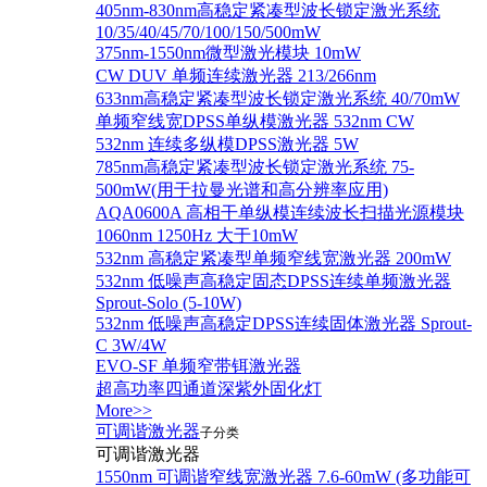
405nm-830nm高稳定紧凑型波长锁定激光系统
10/35/40/45/70/100/150/500mW
375nm-1550nm微型激光模块 10mW
CW DUV 单频连续激光器 213/266nm
633nm高稳定紧凑型波长锁定激光系统 40/70mW
单频窄线宽DPSS单纵模激光器 532nm CW
532nm 连续多纵模DPSS激光器 5W
785nm高稳定紧凑型波长锁定激光系统 75-
500mW(用于拉曼光谱和高分辨率应用)
AQA0600A 高相干单纵模连续波长扫描光源模块
1060nm 1250Hz 大于10mW
532nm 高稳定紧凑型单频窄线宽激光器 200mW
532nm 低噪声高稳定固态DPSS连续单频激光器
Sprout‐Solo (5-10W)
532nm 低噪声高稳定DPSS连续固体激光器 Sprout-
C 3W/4W
EVO-SF 单频窄带铒激光器
超高功率四通道深紫外固化灯
More>>
可调谐激光器
子分类
可调谐激光器
1550nm 可调谐窄线宽激光器 7.6-60mW (多功能可