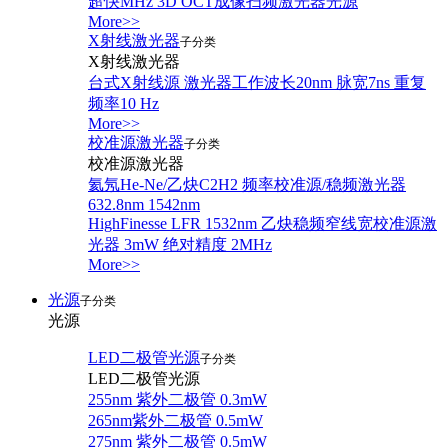
超快MHz 3D OCT成像扫频激光器光源
More>>
X射线激光器
子分类
X射线激光器
台式X射线源 激光器工作波长20nm 脉宽7ns 重复
频率10 Hz
More>>
校准源激光器
子分类
校准源激光器
氦氖He-Ne/乙炔C2H2 频率校准源/稳频激光器
632.8nm 1542nm
HighFinesse LFR 1532nm 乙炔稳频窄线宽校准源激
光器 3mW 绝对精度 2MHz
More>>
光源
子分类
光源
LED二极管光源
子分类
LED二极管光源
255nm 紫外二极管 0.3mW
265nm紫外二极管 0.5mW
275nm 紫外二极管 0.5mW