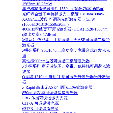
1567nm 10/25mW
集成梳状激光器组件 1550nm (输出功率16dBm)
光纤耦合量子点梳状激光二极管 1310nm 30mW
X/O/S/C/L波段 可调谐光纤激光器 ＞5mW
(1060±10/1310/1550±20nm)
400kHz窄线宽可调谐激光器 (iTLA) 1528-1568nm
(输出功率8-17dBm)
λ锁系列 低成本，手动调谐，无ASE可调谐二极管
激光器
λ明亮系列 950/1040nm高功率，宽带台式超发光光
源
高性能900nm波段可调谐二极管激光器
λ选择系列 宽调谐范围、窄带、低损耗可调谐光滤
波器
O波段 1310nm 电动/手动可调光纤激光器光纤激光
器
λ-Rapid 高速无ASE可调谐二极管激光器
850nm高功率可调谐保偏激光器
FBG 传感可调谐激光光源
6317A-可调谐激光源
6317B-可调谐激光源