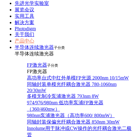
先进光学实验室
展览会议
实用工具
解决方案
Photodigm
关于我们
产品中心
半导体连续激光器
子分类
半导体连续激光器
FP激光器
子分类
FP激光器
高功率台式中红外单模FP光源 2000nm 10/15mW
同轴封装单模光纤耦合激光器 780-1060nm
20/30mW
多模无制冷泵浦激光器 793nm 8W
974/976/980nm 低功率泵浦FP激光器
（360/460mw）
980nm泵浦激光器（高功率600/ 800mW）
同轴封装保偏光纤耦合激光器 850nm 30mW
Innolume用于脉冲或CW操作的光纤耦合激光二极
管