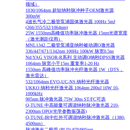
领域）
1030/1064nm 超短纳秒脉冲种子OEM激光源
300mW
4波长气冷二极管泵浦固体激光器 100Hz 5mJ
(266/355/532/1064nm)
25W 1550nm高峰值功率脉冲激光器 15nm光谱宽度
（激光测距仪用）
MNL1342 二极管泵浦亚纳秒被动调Q激光器
336/447/671/1342nm 100Hz 100kW 脉宽0.5ns
Nd:YAG VISOR-R系列 主动调Q纳秒DPSS激光器
1064nm 脉宽小于15ns 重复率1-20 Hz
1550nm 高峰值功率脉冲光纤激光器 1W（DTS，
激光雷达）
532/1064nm EVO-UC-NS 纳秒光纤激光器
UKKO 纳秒光纤激光器 1064nm 200uJ 10W 10-
1000kHz
905nm 脉冲激光器 75W 30ns ST/FC可选
Q-TUNE 中高能量可调谐纳秒脉冲激光器 210-
2300nm OPO(光学参数振荡器)
Q-TUNE-IR中红外可调谐纳秒脉冲激光器（1380-
4500nm）
脉冲激光二极管 (PLD) 870/905nm