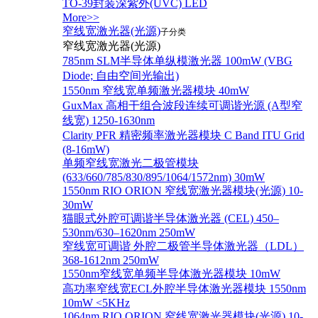
TO-39封装深紫外(UVC) LED
More>>
窄线宽激光器(光源)
子分类
窄线宽激光器(光源)
785nm SLM半导体单纵模激光器 100mW (VBG
Diode; 自由空间光输出)
1550nm 窄线宽单频激光器模块 40mW
GuxMax 高相干组合波段连续可调谐光源 (A型窄
线宽) 1250-1630nm
Clarity PFR 精密频率激光器模块 C Band ITU Grid
(8-16mW)
单频窄线宽激光二极管模块
(633/660/785/830/895/1064/1572nm) 30mW
1550nm RIO ORION 窄线宽激光器模块(光源) 10-
30mW
猫眼式外腔可调谐半导体激光器 (CEL) 450–
530nm/630–1620nm 250mW
窄线宽可调谐 外腔二极管半导体激光器（LDL）
368-1612nm 250mW
1550nm窄线宽单频半导体激光器模块 10mW
高功率窄线宽ECL外腔半导体激光器模块 1550nm
10mW <5KHz
1064nm RIO ORION 窄线宽激光器模块(光源) 10-