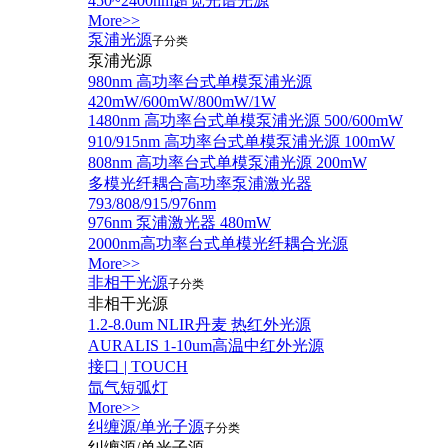
450~2400nm超宽光谱光源
More>>
泵浦光源
子分类
泵浦光源
980nm 高功率台式单模泵浦光源
420mW/600mW/800mW/1W
1480nm 高功率台式单模泵浦光源 500/600mW
910/915nm 高功率台式单模泵浦光源 100mW
808nm 高功率台式单模泵浦光源 200mW
多模光纤耦合高功率泵浦激光器
793/808/915/976nm
976nm 泵浦激光器 480mW
2000nm高功率台式单模光纤耦合光源
More>>
非相干光源
子分类
非相干光源
1.2-8.0um NLIR丹麦 热红外光源
AURALIS 1-10um高温中红外光源
接口 | TOUCH
氙气短弧灯
More>>
纠缠源/单光子源
子分类
纠缠源/单光子源