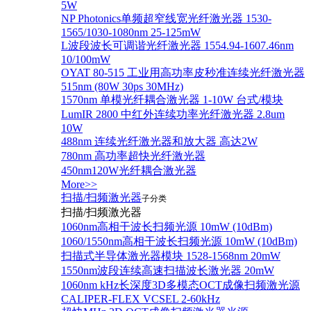
5W
NP Photonics单频超窄线宽光纤激光器 1530-
1565/1030-1080nm 25-125mW
L波段波长可调谐光纤激光器 1554.94-1607.46nm
10/100mW
OYAT 80-515 工业用高功率皮秒准连续光纤激光器
515nm (80W 30ps 30MHz)
1570nm 单模光纤耦合激光器 1-10W 台式/模块
LumIR 2800 中红外连续功率光纤激光器 2.8um
10W
488nm 连续光纤激光器和放大器 高达2W
780nm 高功率超快光纤激光器
450nm120W光纤耦合激光器
More>>
扫描/扫频激光器
子分类
扫描/扫频激光器
1060nm高相干波长扫频光源 10mW (10dBm)
1060/1550nm高相干波长扫频光源 10mW (10dBm)
扫描式半导体激光器模块 1528-1568nm 20mW
1550nm波段连续高速扫描波长激光器 20mW
1060nm kHz长深度3D多模态OCT成像扫频激光源
CALIPER-FLEX VCSEL 2-60kHz