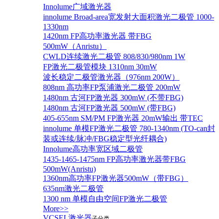
Innolume广域激光器
innolume Broad-area宽发射大面积激光二极管 1000-
1330nm
1420nm FP高功率激光器 带FBG
500mW（Anristu）
CWLD连续激光二极管 808/830/980nm 1W
FP激光二极管模块 1310nm 30mW
波长稳定二极管激光器（976nm 200W）
808nm 高功率FP泵浦激光二极管 200mW
1480nm 古河FP激光器 300mW (不带FBG)
1480nm 古河FP激光器 500mW (带FBG)
405-655nm SM/PM FP激光器 20mW输出 带TEC
innolume 单模FP激光二极管 780-1340nm (TO-can封
装或连续/脉冲/FBG稳定型光纤耦合)
Innolume高功率宽区域二极管
1435-1465-1475nm FP高功率激光器带FBG
500mW(Anristu)
1360nm高功率FP激光器500mW（带FBG）
635nm激光二极管
1300 nm 单模自由空间FP激光二极管
More>>
VCSEL激光器
子分类