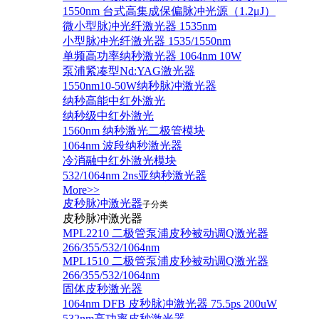
1550nm 台式高集成保偏脉冲光源（1.2μJ）
微小型脉冲光纤激光器 1535nm
小型脉冲光纤激光器 1535/1550nm
单频高功率纳秒激光器 1064nm 10W
泵浦紧凑型Nd:YAG激光器
1550nm10-50W纳秒脉冲激光器
纳秒高能中红外激光
纳秒级中红外激光
1560nm 纳秒激光二极管模块
1064nm 波段纳秒激光器
冷消融中红外激光模块
532/1064nm 2ns亚纳秒激光器
More>>
皮秒脉冲激光器
子分类
皮秒脉冲激光器
​MPL2210 二极管泵浦皮秒被动调Q激光器
266/355/532/1064nm
MPL1510 二极管泵浦皮秒被动调Q激光器
266/355/532/1064nm
固体皮秒激光器
1064nm DFB 皮秒脉冲激光器 75.5ps 200uW
532nm高功率皮秒激光器