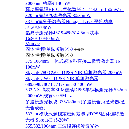
2000mm 功率9-140mW
高功率氦镉HE-CD气体激光器（442nm 150mW）
320nm 氦镉气体激光器 30/35mW
337nm氮分子激光器Nitrogen Laser 平均功率
3/120/240mW
氩离子激光器457.9/488/514.5nm 功率
16/80/100/300mW
More>>
固体/单频/单纵模激光器
子分类
固体/单频/单纵模激光器
375-1064nm 一体式紧凑型直接二极管激光器 16-
100mW
Skylark 780 CW C-DPSS NIR 单频激光器 200mW
Skylark CW C-DPSS NIR 单频激光器
689/698/780/813/857nm 50-400mW
532 NX 高功率SLM连续DPSS单纵模激光器 532nm
2000mW 线宽< 0.5MHz
多波长激光模块 375-780nm (多波长合束激光器/激
光合成器)
532nm 模块式超稳定密封紧凑型DPSS固体连续激
光器 Sprout-H (5-20W)
355/532/1064nm 三波段连续波激光器