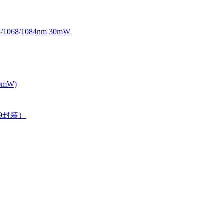
068/1084nm 30mW
0mW)
39封装）