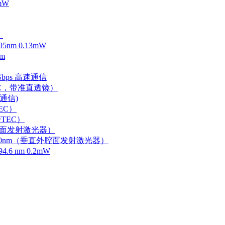
mW
）
m 0.13mW
m
Gbps 高速通信
EC，带准直透镜）
速通信)
EC）
TEC）
外腔面发射激光器）
0-750nm（垂直外腔面发射激光器）
 nm 0.2mW