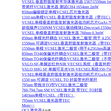
VCSEL 垂直腔面发射半导体激光器 1567/1550nm 1
带尾纤VCSEL激光器 测试CH4 1654nm 2mW
850nm偏振锁定单模VCSEL芯片激光器
1310 nm单模VCSEL 垂直腔面发射激光器（带TEC
VCSEL单模垂直腔面发射激光器低功耗芯片GaAs 795n
超低噪声1550NM VCSEL驱动模块LDm-vcsel-1550n
VCSEL 单模垂直腔面发射激光器 760nm 0.3mW
850nm 单模光纤耦合 VCSEL 激光二极管 用于 4.25
1550nm 可调谐VCSEL垂直腔面发射激光器（带T
1550nm 单模 VCSEL激光二极管 (用于4.25Gbps高
850nm TO46保偏光纤耦合VCSEL激光二极管（带T
850nm TO46保偏光纤耦合VCSEL激光二极管（不带
VALO-SF-单频近红外NIR VECSEL系统（垂直
VALO SHG SF 单频可见光VIS VECSEL系统35
VCSEL单模垂直腔面发射激光器低功耗芯片GaAs 894.6
1550 nm 可调谐 VCSEL TO 封装带光纤尾纤
795nm 带致冷TO型VCSEL激光二极管
760-794.7nm SM VCSEL激光器 带TEC TO封装
1403nm单模VCSEL（带TEC）
795nm VCSEL激光器带TEC
More>>
QCL激光器
子分类