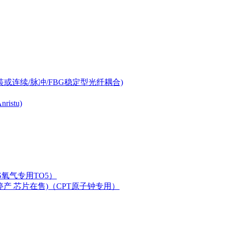
-can封装或连续/脉冲/FBG稳定型光纤耦合)
istu)
LAS氧气专用TO5）
二极管已停产 芯片在售)（CPT原子钟专用）