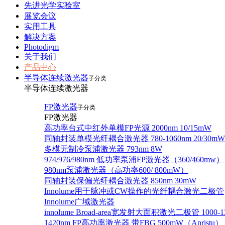
先进光学实验室
展览会议
实用工具
解决方案
Photodigm
关于我们
产品中心
半导体连续激光器
子分类
半导体连续激光器
FP激光器
子分类
FP激光器
高功率台式中红外单模FP光源 2000nm 10/15mW
同轴封装单模光纤耦合激光器 780-1060nm 20/30mW
多模无制冷泵浦激光器 793nm 8W
974/976/980nm 低功率泵浦FP激光器（360/460mw）
980nm泵浦激光器（高功率600/ 800mW）
同轴封装保偏光纤耦合激光器 850nm 30mW
Innolume用于脉冲或CW操作的光纤耦合激光二极管
Innolume广域激光器
innolume Broad-area宽发射大面积激光二极管 1000-1
1420nm FP高功率激光器 带FBG 500mW（Anristu）