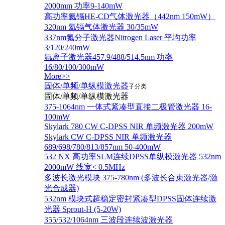
2000mm 功率9-140mW
高功率氦镉HE-CD气体激光器（442nm 150mW）
320nm 氦镉气体激光器 30/35mW
337nm氮分子激光器Nitrogen Laser 平均功率
3/120/240mW
氩离子激光器457.9/488/514.5nm 功率
16/80/100/300mW
More>>
固体/单频/单纵模激光器
子分类
固体/单频/单纵模激光器
375-1064nm 一体式紧凑型直接二极管激光器 16-
100mW
Skylark 780 CW C-DPSS NIR 单频激光器 200mW
Skylark CW C-DPSS NIR 单频激光器
689/698/780/813/857nm 50-400mW
532 NX 高功率SLM连续DPSS单纵模激光器 532nm
2000mW 线宽< 0.5MHz
多波长激光模块 375-780nm (多波长合束激光器/激
光合成器)
532nm 模块式超稳定密封紧凑型DPSS固体连续激
光器 Sprout-H (5-20W)
355/532/1064nm 三波段连续波激光器