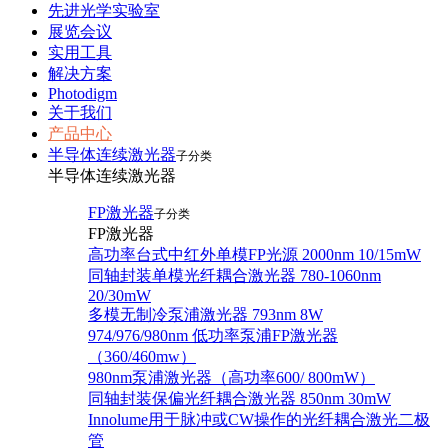
先进光学实验室
展览会议
实用工具
解决方案
Photodigm
关于我们
产品中心
半导体连续激光器
子分类
半导体连续激光器
FP激光器
子分类
FP激光器
高功率台式中红外单模FP光源 2000nm 10/15mW
同轴封装单模光纤耦合激光器 780-1060nm
20/30mW
多模无制冷泵浦激光器 793nm 8W
974/976/980nm 低功率泵浦FP激光器
（360/460mw）
980nm泵浦激光器（高功率600/ 800mW）
同轴封装保偏光纤耦合激光器 850nm 30mW
Innolume用于脉冲或CW操作的光纤耦合激光二极
管