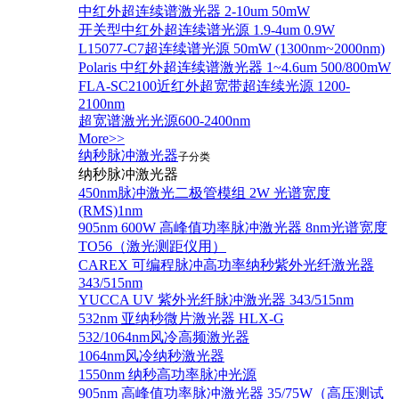
中红外超连续谱激光器 2-10um 50mW
开关型中红外超连续谱光源 1.9-4um 0.9W
L15077-C7超连续谱光源 50mW (1300nm~2000nm)
Polaris 中红外超连续谱激光器 1~4.6um 500/800mW
FLA-SC2100近红外超宽带超连续光源 1200-
2100nm
超宽谱激光光源600-2400nm
More>>
纳秒脉冲激光器
子分类
纳秒脉冲激光器
450nm脉冲激光二极管模组 2W 光谱宽度
(RMS)1nm
905nm 600W 高峰值功率脉冲激光器 8nm光谱宽度
TO56（激光测距仪用）
CAREX 可编程脉冲高功率纳秒紫外光纤激光器
343/515nm
YUCCA UV 紫外光纤脉冲激光器 343/515nm
532nm 亚纳秒微片激光器 HLX-G
532/1064nm风冷高频激光器
1064nm风冷纳秒激光器
1550nm 纳秒高功率脉冲光源
905nm 高峰值功率脉冲激光器 35/75W（高压测试