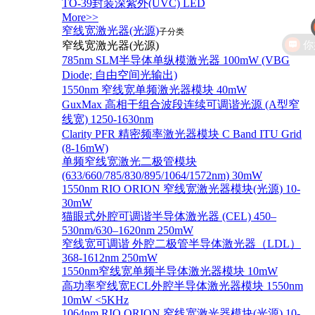
TO-39封装深紫外(UVC) LED
More>>
窄线宽激光器(光源)
你
子分类
窄线宽激光器(光源)
785nm SLM半导体单纵模激光器 100mW (VBG
Diode; 自由空间光输出)
1550nm 窄线宽单频激光器模块 40mW
GuxMax 高相干组合波段连续可调谐光源 (A型窄
线宽) 1250-1630nm
Clarity PFR 精密频率激光器模块 C Band ITU Grid
(8-16mW)
单频窄线宽激光二极管模块
(633/660/785/830/895/1064/1572nm) 30mW
1550nm RIO ORION 窄线宽激光器模块(光源) 10-
30mW
猫眼式外腔可调谐半导体激光器 (CEL) 450–
530nm/630–1620nm 250mW
窄线宽可调谐 外腔二极管半导体激光器（LDL）
368-1612nm 250mW
1550nm窄线宽单频半导体激光器模块 10mW
高功率窄线宽ECL外腔半导体激光器模块 1550nm
10mW <5KHz
1064nm RIO ORION 窄线宽激光器模块(光源) 10-