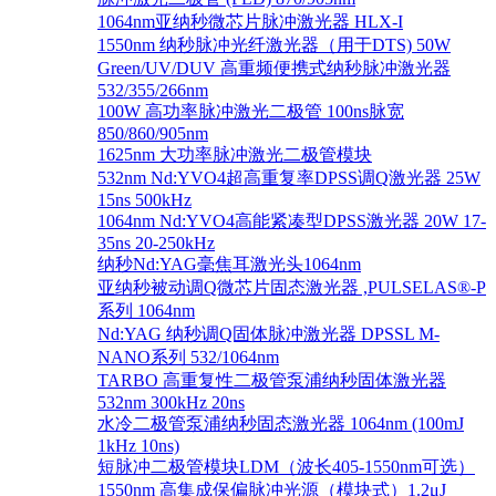
1064nm亚纳秒微芯片脉冲激光器 HLX-I
1550nm 纳秒脉冲光纤激光器（用于DTS) 50W
Green/UV/DUV 高重频便携式纳秒脉冲激光器
532/355/266nm
100W 高功率脉冲激光二极管 100ns脉宽
850/860/905nm
1625nm 大功率脉冲激光二极管模块
532nm Nd:YVO4超高重复率DPSS调Q激光器 25W
15ns 500kHz
1064nm Nd:YVO4高能紧凑型DPSS激光器 20W 17-
35ns 20-250kHz
纳秒Nd:YAG毫焦耳激光头1064nm
亚纳秒被动调Q微芯片固态激光器 ,PULSELAS®-P
系列 1064nm
Nd:YAG 纳秒调Q固体脉冲激光器 DPSSL M-
NANO系列 532/1064nm
TARBO 高重复性二极管泵浦纳秒固体激光器
532nm 300kHz 20ns
水冷二极管泵浦纳秒固态激光器 1064nm (100mJ
1kHz 10ns)
短脉冲二极管模块LDM（波长405-1550nm可选）
1550nm 高集成保偏脉冲光源（模块式）1.2μJ