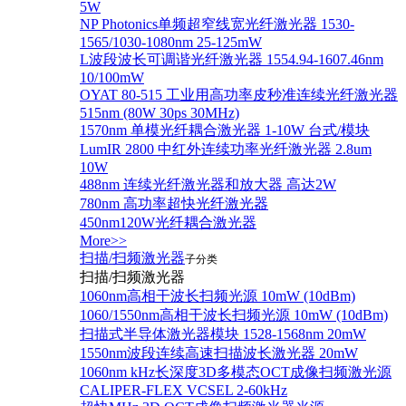
5W
NP Photonics单频超窄线宽光纤激光器 1530-
1565/1030-1080nm 25-125mW
L波段波长可调谐光纤激光器 1554.94-1607.46nm
10/100mW
OYAT 80-515 工业用高功率皮秒准连续光纤激光器
515nm (80W 30ps 30MHz)
1570nm 单模光纤耦合激光器 1-10W 台式/模块
LumIR 2800 中红外连续功率光纤激光器 2.8um
10W
488nm 连续光纤激光器和放大器 高达2W
780nm 高功率超快光纤激光器
450nm120W光纤耦合激光器
More>>
扫描/扫频激光器
子分类
扫描/扫频激光器
1060nm高相干波长扫频光源 10mW (10dBm)
1060/1550nm高相干波长扫频光源 10mW (10dBm)
扫描式半导体激光器模块 1528-1568nm 20mW
1550nm波段连续高速扫描波长激光器 20mW
1060nm kHz长深度3D多模态OCT成像扫频激光源
CALIPER-FLEX VCSEL 2-60kHz