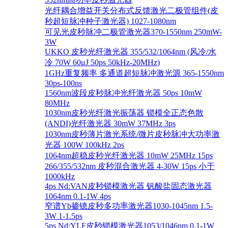
光纤耦合增益开关分布式反馈激光二极管组件(皮
秒超短脉冲种子激光器) 1027-1080nm
可见光皮秒脉冲二极管激光器370-1550nm 250mW-
3W
UKKO 皮秒光纤激光器 355/532/1064nm (风冷/水
冷 70W 60μJ 50ps 50kHz-20MHz)
1GHz重复频率 多通道超短脉冲激光源 365-1550nm
30ps-100ns
1560nm波段皮秒脉冲光纤激光器 50ps 10mW
80MHz
1030nm皮秒光纤激光振荡器 锁模全正态色散
(ANDI)光纤激光器 30mW 37MHz 3ps
1030nm皮秒薄片激光系统/微片皮秒脉冲大功率激
光器 100W 100kHz 2ps
1064nm超稳皮秒光纤激光器 10mW 25MHz 15ps
266/355/532nm 皮秒混合激光器 4-30W 15ps 小于
1000kHz
4ps Nd:VAN皮秒锁模激光器 钒酸盐固态激光器
1064nm 0.1-1W 4ps
窄谱Yb掺镱皮秒多功率激光器1030-1045nm 1.5-
3W 1-1.5ps
5ps Nd:YLF皮秒锁模激光器1053/1046nm 0.1-1W