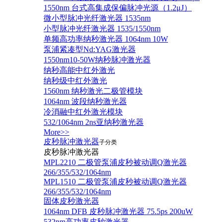
1550nm 台式高集成保偏脉冲光源（1.2μJ）
微小型脉冲光纤激光器 1535nm
小型脉冲光纤激光器 1535/1550nm
单频高功率纳秒激光器 1064nm 10W
泵浦紧凑型Nd:YAG激光器
1550nm10-50W纳秒脉冲激光器
纳秒高能中红外激光
纳秒级中红外激光
1560nm 纳秒激光二极管模块
1064nm 波段纳秒激光器
冷消融中红外激光模块
532/1064nm 2ns亚纳秒激光器
More>>
皮秒脉冲激光器
子分类
皮秒脉冲激光器
​MPL2210 二极管泵浦皮秒被动调Q激光器
266/355/532/1064nm
MPL1510 二极管泵浦皮秒被动调Q激光器
266/355/532/1064nm
固体皮秒激光器
1064nm DFB 皮秒脉冲激光器 75.5ps 200uW
532nm高功率皮秒激光器