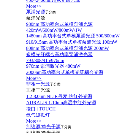
450~2400nm超宽光谱光源
More>>
泵浦光源
子分类
泵浦光源
980nm 高功率台式单模泵浦光源
420mW/600mW/800mW/1W
1480nm 高功率台式单模泵浦光源 500/600mW
910/915nm 高功率台式单模泵浦光源 100mW
808nm 高功率台式单模泵浦光源 200mW
多模光纤耦合高功率泵浦激光器
793/808/915/976nm
976nm 泵浦激光器 480mW
2000nm高功率台式单模光纤耦合光源
More>>
非相干光源
子分类
非相干光源
1.2-8.0um NLIR丹麦 热红外光源
AURALIS 1-10um高温中红外光源
接口 | TOUCH
氙气短弧灯
More>>
纠缠源/单光子源
子分类
纠缠源/单光子源