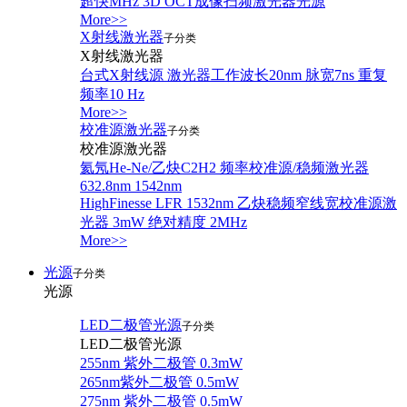
超快MHz 3D OCT成像扫频激光器光源
More>>
X射线激光器
子分类
X射线激光器
台式X射线源 激光器工作波长20nm 脉宽7ns 重复
频率10 Hz
More>>
校准源激光器
子分类
校准源激光器
氦氖He-Ne/乙炔C2H2 频率校准源/稳频激光器
632.8nm 1542nm
HighFinesse LFR 1532nm 乙炔稳频窄线宽校准源激
光器 3mW 绝对精度 2MHz
More>>
光源
子分类
光源
LED二极管光源
子分类
LED二极管光源
255nm 紫外二极管 0.3mW
265nm紫外二极管 0.5mW
275nm 紫外二极管 0.5mW