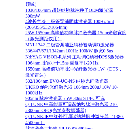
领域）
1030/1064nm 超短纳秒脉冲种子OEM激光源
300mW
4波长气冷二极管泵浦固体激光器 100Hz 5mJ
(266/355/532/1064nm)
25W 1550nm高峰值功率脉冲激光器 15nm光谱宽度
（激光测距仪用）
MNL1342 二极管泵浦亚纳秒被动调Q激光器
336/447/671/1342nm 100Hz 100kW 脉宽0.5ns
Nd:YAG VISOR-R系列 主动调Q纳秒DPSS激光器
1064nm 脉宽小于15ns 重复率1-20 Hz
1550nm 高峰值功率脉冲光纤激光器 1W（DTS，
激光雷达）
532/1064nm EVO-UC-NS 纳秒光纤激光器
UKKO 纳秒光纤激光器 1064nm 200uJ 10W 10-
1000kHz
905nm 脉冲激光器 75W 30ns ST/FC可选
Q-TUNE 中高能量可调谐纳秒脉冲激光器 210-
2300nm OPO(光学参数振荡器)
Q-TUNE-IR中红外可调谐纳秒脉冲激光器（1380-
4500nm）
脉冲激光二极管 (PLD) 870/905nm