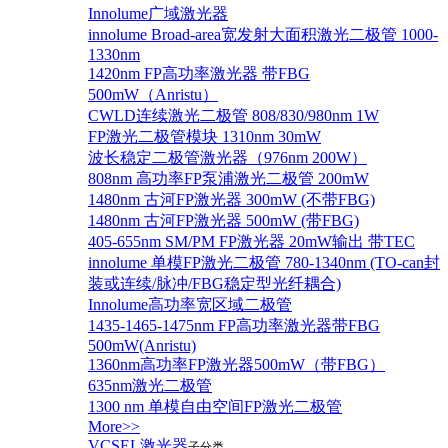
Innolume广域激光器
innolume Broad-area宽发射大面积激光二极管 1000-
1330nm
1420nm FP高功率激光器 带FBG
500mW（Anristu）
CWLD连续激光二极管 808/830/980nm 1W
FP激光二极管模块 1310nm 30mW
波长稳定二极管激光器（976nm 200W）
808nm 高功率FP泵浦激光二极管 200mW
1480nm 古河FP激光器 300mW (不带FBG)
1480nm 古河FP激光器 500mW (带FBG)
405-655nm SM/PM FP激光器 20mW输出 带TEC
innolume 单模FP激光二极管 780-1340nm (TO-can封
装或连续/脉冲/FBG稳定型光纤耦合)
Innolume高功率宽区域二极管
1435-1465-1475nm FP高功率激光器带FBG
500mW(Anristu)
1360nm高功率FP激光器500mW（带FBG）
635nm激光二极管
1300 nm 单模自由空间FP激光二极管
More>>
VCSEL激光器
子分类