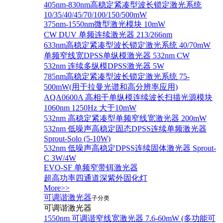
405nm-830nm高稳定紧凑型波长锁定激光系统
10/35/40/45/70/100/150/500mW
375nm-1550nm微型激光模块 10mW
CW DUV 单频连续激光器 213/266nm
633nm高稳定紧凑型波长锁定激光系统 40/70mW
单频窄线宽DPSS单纵模激光器 532nm CW
532nm 连续多纵模DPSS激光器 5W
785nm高稳定紧凑型波长锁定激光系统 75-
500mW(用于拉曼光谱和高分辨率应用)
AQA0600A 高相干单纵模连续波长扫描光源模块
1060nm 1250Hz 大于10mW
532nm 高稳定紧凑型单频窄线宽激光器 200mW
532nm 低噪声高稳定固态DPSS连续单频激光器
Sprout‐Solo (5-10W)
532nm 低噪声高稳定DPSS连续固体激光器 Sprout-
C 3W/4W
EVO-SF 单频窄带铒激光器
超高功率四通道深紫外固化灯
More>>
可调谐激光器
子分类
可调谐激光器
1550nm 可调谐窄线宽激光器 7.6-60mW (多功能可