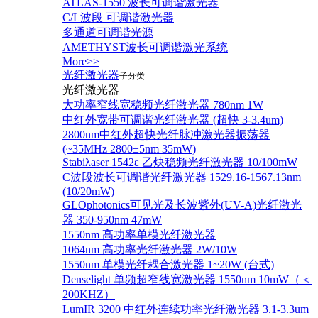
ATLAS-1550 波长可调谐激光器
C/L波段 可调谐激光器
多通道可调谐光源
AMETHYST波长可调谐激光系统
More>>
光纤激光器
子分类
光纤激光器
大功率窄线宽稳频光纤激光器 780nm 1W
中红外宽带可调谐光纤激光器 (超快 3-3.4um)
2800nm中红外超快光纤脉冲激光器振荡器
(~35MHz 2800±5nm 35mW)
Stabiλaser 1542ε 乙炔稳频光纤激光器 10/100mW
C波段波长可调谐光纤激光器 1529.16-1567.13nm
(10/20mW)
GLOphotonics可见光及长波紫外(UV-A)光纤激光
器 350-950nm 47mW
1550nm 高功率单模光纤激光器
1064nm 高功率光纤激光器 2W/10W
1550nm 单模光纤耦合激光器 1~20W (台式)
Denselight 单频超窄线宽激光器 1550nm 10mW（＜
200KHZ）
LumIR 3200 中红外连续功率光纤激光器 3.1-3.3um