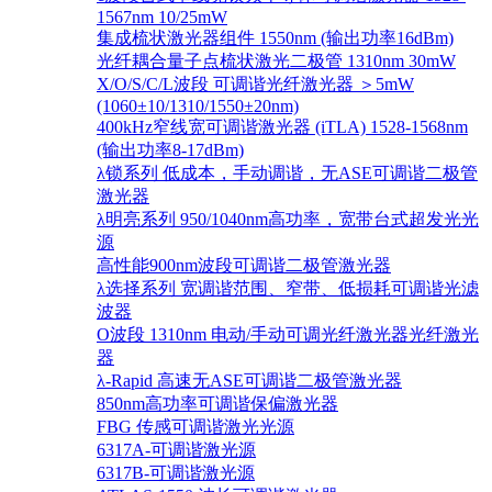
1567nm 10/25mW
集成梳状激光器组件 1550nm (输出功率16dBm)
光纤耦合量子点梳状激光二极管 1310nm 30mW
X/O/S/C/L波段 可调谐光纤激光器 ＞5mW
(1060±10/1310/1550±20nm)
400kHz窄线宽可调谐激光器 (iTLA) 1528-1568nm
(输出功率8-17dBm)
λ锁系列 低成本，手动调谐，无ASE可调谐二极管
激光器
λ明亮系列 950/1040nm高功率，宽带台式超发光光
源
高性能900nm波段可调谐二极管激光器
λ选择系列 宽调谐范围、窄带、低损耗可调谐光滤
波器
O波段 1310nm 电动/手动可调光纤激光器光纤激光
器
λ-Rapid 高速无ASE可调谐二极管激光器
850nm高功率可调谐保偏激光器
FBG 传感可调谐激光光源
6317A-可调谐激光源
6317B-可调谐激光源