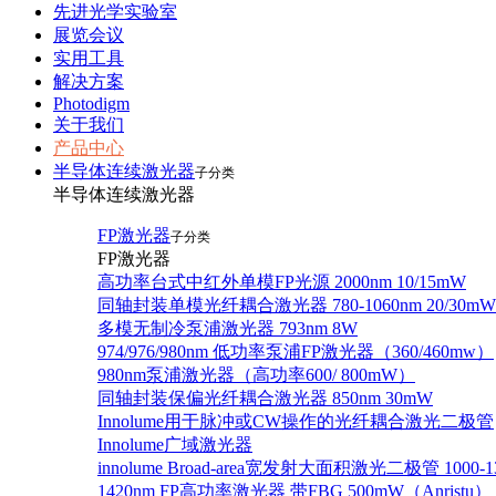
先进光学实验室
展览会议
实用工具
解决方案
Photodigm
关于我们
产品中心
半导体连续激光器
子分类
半导体连续激光器
FP激光器
子分类
FP激光器
高功率台式中红外单模FP光源 2000nm 10/15mW
同轴封装单模光纤耦合激光器 780-1060nm 20/30mW
多模无制冷泵浦激光器 793nm 8W
974/976/980nm 低功率泵浦FP激光器（360/460mw）
980nm泵浦激光器（高功率600/ 800mW）
同轴封装保偏光纤耦合激光器 850nm 30mW
Innolume用于脉冲或CW操作的光纤耦合激光二极管
Innolume广域激光器
innolume Broad-area宽发射大面积激光二极管 1000-1
1420nm FP高功率激光器 带FBG 500mW（Anristu）