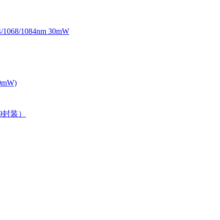
068/1084nm 30mW
0mW)
39封装）