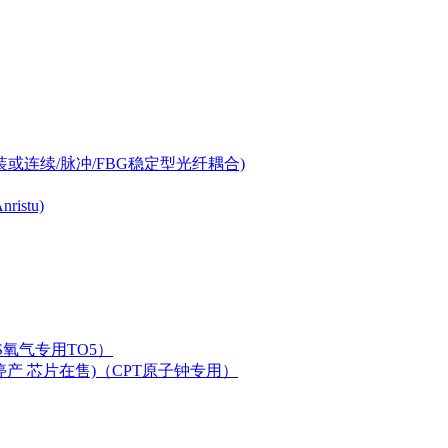
-can封装或连续/脉冲/FBG稳定型光纤耦合)
istu)
LAS氧气专用TO5）
二极管已停产 芯片在售)（CPT原子钟专用）