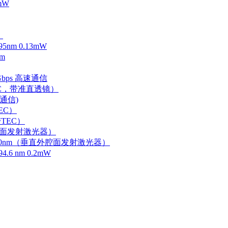
mW
）
m 0.13mW
m
Gbps 高速通信
EC，带准直透镜）
速通信)
EC）
TEC）
外腔面发射激光器）
0-750nm（垂直外腔面发射激光器）
 nm 0.2mW