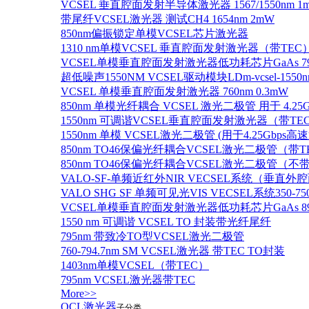
VCSEL 垂直腔面发射半导体激光器 1567/1550nm 1
带尾纤VCSEL激光器 测试CH4 1654nm 2mW
850nm偏振锁定单模VCSEL芯片激光器
1310 nm单模VCSEL 垂直腔面发射激光器（带TEC
VCSEL单模垂直腔面发射激光器低功耗芯片GaAs 795n
超低噪声1550NM VCSEL驱动模块LDm-vcsel-1550n
VCSEL 单模垂直腔面发射激光器 760nm 0.3mW
850nm 单模光纤耦合 VCSEL 激光二极管 用于 4.25
1550nm 可调谐VCSEL垂直腔面发射激光器（带T
1550nm 单模 VCSEL激光二极管 (用于4.25Gbps高
850nm TO46保偏光纤耦合VCSEL激光二极管（带T
850nm TO46保偏光纤耦合VCSEL激光二极管（不带
VALO-SF-单频近红外NIR VECSEL系统（垂直
VALO SHG SF 单频可见光VIS VECSEL系统35
VCSEL单模垂直腔面发射激光器低功耗芯片GaAs 894.6
1550 nm 可调谐 VCSEL TO 封装带光纤尾纤
795nm 带致冷TO型VCSEL激光二极管
760-794.7nm SM VCSEL激光器 带TEC TO封装
1403nm单模VCSEL（带TEC）
795nm VCSEL激光器带TEC
More>>
QCL激光器
子分类