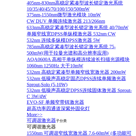
405nm-830nm高稳定紧凑型波长锁定激光系统
10/35/40/45/70/100/150/500mW
375nm-1550nm微型激光模块 10mW
CW DUV 单频连续激光器 213/266nm
633nm高稳定紧凑型波长锁定激光系统 40/70mW
单频窄线宽DPSS单纵模激光器 532nm CW
532nm 连续多纵模DPSS激光器 5W
785nm高稳定紧凑型波长锁定激光系统 75-
500mW(用于拉曼光谱和高分辨率应用)
AQA0600A 高相干单纵模连续波长扫描光源模块
1060nm 1250Hz 大于10mW
532nm 高稳定紧凑型单频窄线宽激光器 200mW
532nm 低噪声高稳定固态DPSS连续单频激光器
Sprout‐Solo (5-10W)
532nm 低噪声高稳定DPSS连续固体激光器 Sprout-
C 3W/4W
EVO-SF 单频窄带铒激光器
超高功率四通道深紫外固化灯
More>>
可调谐激光器
子分类
可调谐激光器
1550nm 可调谐窄线宽激光器 7.6-60mW (多功能可