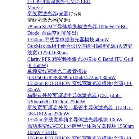
TO-39封装深紫外(UVC) LED
More>>
窄线宽激光器(光源)
子分类
窄线宽激光器(光源)
785nm SLM半导体单纵模激光器 100mW (VBG
Diode; 自由空间光输出)
1550nm 窄线宽单频激光器模块 40mW
GuxMax 高相干组合波段连续可调谐光源 (A型窄
线宽) 1250-1630nm
Clarity PFR 精密频率激光器模块 C Band ITU Grid
(8-16mW)
单频窄线宽激光二极管模块
(633/660/785/830/895/1064/1572nm) 30mW
1550nm RIO ORION 窄线宽激光器模块(光源) 10-
30mW
猫眼式外腔可调谐半导体激光器 (CEL) 450–
530nm/630–1620nm 250mW
窄线宽可调谐 外腔二极管半导体激光器（LDL）
368-1612nm 250mW
1550nm窄线宽单频半导体激光器模块 10mW
高功率窄线宽ECL外腔半导体激光器模块 1550nm
10mW <5KHz
1064nm RIO ORION 窄线宽激光器模块(光源) 10-