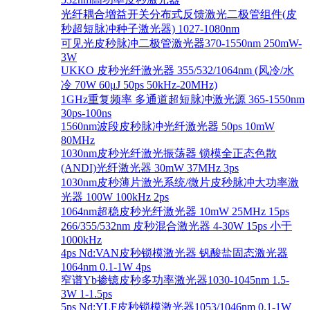
光纤耦合增益开关分布式反馈激光二极管组件(皮
秒超短脉冲种子激光器) 1027-1080nm
可见光皮秒脉冲二极管激光器370-1550nm 250mW-
3W
UKKO 皮秒光纤激光器 355/532/1064nm (风冷/水
冷 70W 60μJ 50ps 50kHz-20MHz)
1GHz重复频率 多通道超短脉冲激光源 365-1550nm
30ps-100ns
1560nm波段皮秒脉冲光纤激光器 50ps 10mW
80MHz
1030nm皮秒光纤激光振荡器 锁模全正态色散
(ANDI)光纤激光器 30mW 37MHz 3ps
1030nm皮秒薄片激光系统/微片皮秒脉冲大功率激
光器 100W 100kHz 2ps
1064nm超稳皮秒光纤激光器 10mW 25MHz 15ps
266/355/532nm 皮秒混合激光器 4-30W 15ps 小于
1000kHz
4ps Nd:VAN皮秒锁模激光器 钒酸盐固态激光器
1064nm 0.1-1W 4ps
窄谱Yb掺镱皮秒多功率激光器1030-1045nm 1.5-
3W 1-1.5ps
5ps Nd:YLF皮秒锁模激光器1053/1046nm 0.1-1W