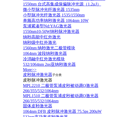
1550nm 台式高集成保偏脉冲光源（1.2μJ）
微小型脉冲光纤激光器 1535nm
小型脉冲光纤激光器 1535/1550nm
单频高功率纳秒激光器 1064nm 10W
泵浦紧凑型Nd:YAG激光器
1550nm10-50W纳秒脉冲激光器
纳秒高能中红外激光
纳秒级中红外激光
1560nm 纳秒激光二极管模块
1064nm 波段纳秒激光器
冷消融中红外激光模块
532/1064nm 2ns亚纳秒激光器
More>>
皮秒脉冲激光器
子分类
皮秒脉冲激光器
​MPL2210 二极管泵浦皮秒被动调Q激光器
266/355/532/1064nm
MPL1510 二极管泵浦皮秒被动调Q激光器
266/355/532/1064nm
固体皮秒激光器
1064nm DFB 皮秒脉冲激光器 75.5ps 200uW
532nm高功率皮秒激光器