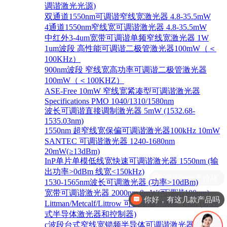
调谐激光光源)
双通道1550nm可调谐窄线宽激光器 4.8-35.5mW
4通道1550nm窄线宽可调谐激光器 4.8-35.5mW
中红外3-4um宽带可调谐单频窄线宽激光器 1W
1um波段 高性能可调谐二极管激光器100mW（＜
100KHz）
900nm波段 窄线宽高功率可调谐二极管激光器
100mW（＜100KHZ）
ASE-Free 10mW 窄线宽紧凑型可调谐激光器
Specifications PMO 1040/1310/1580nm
波长可调谐直接调制激光器 5mW (1532.68-
1535.03nm)
1550nm 超窄线宽保偏可调谐激光器100kHz 10mW
SANTEC 可调谐激光器 1240-1680nm
20mW(≥13dBm)
InP单片单模低线宽快速可调谐激光器 1550nm (输
出功率>0dBm 线宽<150kHz)
1530-1565nm波长可调激光器 (功率>10dBm)
宽带可调谐激光器 2000nm 8mW(可调谐100nm)
你好，有这几款产品吗
Littman/Metcalf/Littrow 可调谐激光系统 Lion (外腔
式半导体激光器和控制器)
c波段台式窄线宽锁频半导体可调谐激光器 1528-