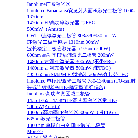
Innolume广域激光器
innolume Broad-area宽发射大面积激光二极管 1000-
1330nm
1420nm FP高功率激光器 带FBG
500mW（Anristu）
CWLD连续激光二极管 808/830/980nm 1W
FP激光二极管模块 1310nm 30mW
波长稳定二极管激光器（976nm 200W）
808nm 高功率FP泵浦激光二极管 200mW
1480nm 古河FP激光器 300mW (不带FBG)
1480nm 古河FP激光器 500mW (带FBG)
405-655nm SM/PM FP激光器 20mW输出 带TEC
innolume 单模FP激光二极管 780-1340nm (TO-can封
装或连续/脉冲/FBG稳定型光纤耦合)
Innolume高功率宽区域二极管
1435-1465-1475nm FP高功率激光器带FBG
500mW(Anristu)
1360nm高功率FP激光器500mW（带FBG）
635nm激光二极管
1300 nm 单模自由空间FP激光二极管
More>>
VCSEL激光器
子分类