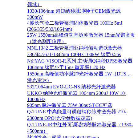
领域）
1030/1064nm 超短纳秒脉冲种子OEM激光源
300mW
4波长气冷二极管泵浦固体激光器 100Hz 5mJ
(266/355/532/1064nm)
25W 1550nm高峰值功率脉冲激光器 15nm光谱宽度
（激光测距仪用）
MNL1342 二极管泵浦亚纳秒被动调Q激光器
336/447/671/1342nm 100Hz 100kW 脉宽0.5ns
Nd:YAG VISOR-R系列 主动调Q纳秒DPSS激光器
1064nm 脉宽小于15ns 重复率1-20 Hz
1550nm 高峰值功率脉冲光纤激光器 1W（DTS，
激光雷达）
532/1064nm EVO-UC-NS 纳秒光纤激光器
UKKO 纳秒光纤激光器 1064nm 200uJ 10W 10-
1000kHz
905nm 脉冲激光器 75W 30ns ST/FC可选
Q-TUNE 中高能量可调谐纳秒脉冲激光器 210-
2300nm OPO(光学参数振荡器)
Q-TUNE-IR中红外可调谐纳秒脉冲激光器（1380-
4500nm）
脉冲激光二极管 (PLD) 870/905nm