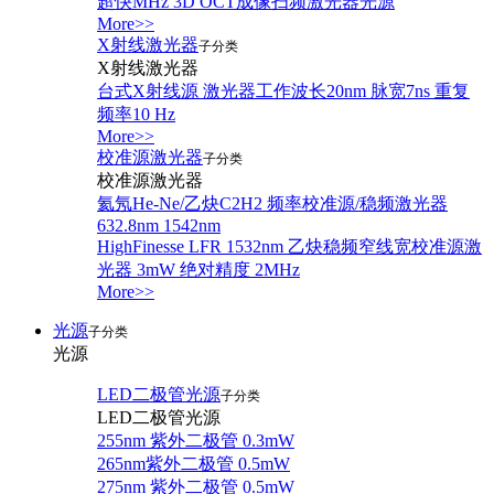
超快MHz 3D OCT成像扫频激光器光源
More>>
X射线激光器
子分类
X射线激光器
台式X射线源 激光器工作波长20nm 脉宽7ns 重复
频率10 Hz
More>>
校准源激光器
子分类
校准源激光器
氦氖He-Ne/乙炔C2H2 频率校准源/稳频激光器
632.8nm 1542nm
HighFinesse LFR 1532nm 乙炔稳频窄线宽校准源激
光器 3mW 绝对精度 2MHz
More>>
光源
子分类
光源
LED二极管光源
子分类
LED二极管光源
255nm 紫外二极管 0.3mW
265nm紫外二极管 0.5mW
275nm 紫外二极管 0.5mW