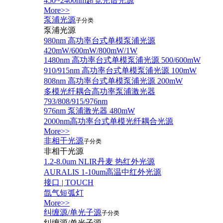
450~2400nm超宽光谱光源
More>>
泵浦光源
子分类
泵浦光源
980nm 高功率台式单模泵浦光源
420mW/600mW/800mW/1W
1480nm 高功率台式单模泵浦光源 500/600mW
910/915nm 高功率台式单模泵浦光源 100mW
808nm 高功率台式单模泵浦光源 200mW
多模光纤耦合高功率泵浦激光器
793/808/915/976nm
976nm 泵浦激光器 480mW
2000nm高功率台式单模光纤耦合光源
More>>
非相干光源
子分类
非相干光源
1.2-8.0um NLIR丹麦 热红外光源
AURALIS 1-10um高温中红外光源
接口 | TOUCH
氙气短弧灯
More>>
纠缠源/单光子源
子分类
纠缠源/单光子源