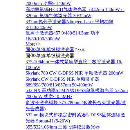
2000mm 功率9-140mW
高功率氦镉HE-CD气体激光器（442nm 150mW）
320nm 氦镉气体激光器 30/35mW
337nm氮分子激光器Nitrogen Laser 平均功率
3/120/240mW
氩离子激光器457.9/488/514.5nm 功率
16/80/100/300mW
More>>
固体/单频/单纵模激光器
子分类
固体/单频/单纵模激光器
375-1064nm 一体式紧凑型直接二极管激光器 16-
100mW
Skylark 780 CW C-DPSS NIR 单频激光器 200mW
Skylark CW C-DPSS NIR 单频激光器
689/698/780/813/857nm 50-400mW
532 NX 高功率SLM连续DPSS单纵模激光器 532nm
2000mW 线宽< 0.5MHz
多波长激光模块 375-780nm (多波长合束激光器/激
光合成器)
532nm 模块式超稳定密封紧凑型DPSS固体连续激
光器 Sprout-H (5-20W)
355/532/1064nm 三波段连续波激光器