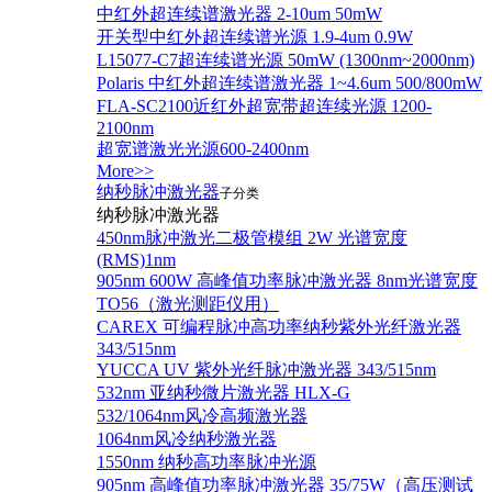
中红外超连续谱激光器 2-10um 50mW
开关型中红外超连续谱光源 1.9-4um 0.9W
L15077-C7超连续谱光源 50mW (1300nm~2000nm)
Polaris 中红外超连续谱激光器 1~4.6um 500/800mW
FLA-SC2100近红外超宽带超连续光源 1200-
2100nm
超宽谱激光光源600-2400nm
More>>
纳秒脉冲激光器
子分类
纳秒脉冲激光器
450nm脉冲激光二极管模组 2W 光谱宽度
(RMS)1nm
905nm 600W 高峰值功率脉冲激光器 8nm光谱宽度
TO56（激光测距仪用）
CAREX 可编程脉冲高功率纳秒紫外光纤激光器
343/515nm
YUCCA UV 紫外光纤脉冲激光器 343/515nm
532nm 亚纳秒微片激光器 HLX-G
532/1064nm风冷高频激光器
1064nm风冷纳秒激光器
1550nm 纳秒高功率脉冲光源
905nm 高峰值功率脉冲激光器 35/75W（高压测试