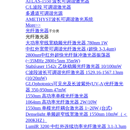
ATLAS-1550 波长可调谐激光器
C/L波段 可调谐激光器
多通道可调谐光源
AMETHYST波长可调谐激光系统
More>>
光纤激光器
子分类
光纤激光器
大功率窄线宽稳频光纤激光器 780nm 1W
中红外宽带可调谐光纤激光器 (超快 3-3.4um)
2800nm中红外超快光纤脉冲激光器振荡器
(~35MHz 2800±5nm 35mW)
Stabiλaser 1542ε 乙炔稳频光纤激光器 10/100mW
C波段波长可调谐光纤激光器 1529.16-1567.13nm
(10/20mW)
GLOphotonics可见光及长波紫外(UV-A)光纤激光
器 350-950nm 47mW
1550nm 高功率单模光纤激光器
1064nm 高功率光纤激光器 2W/10W
1550nm 单模光纤耦合激光器 1~20W (台式)
Denselight 单频超窄线宽激光器 1550nm 10mW（＜
200KHZ）
LumIR 3200 中红外连续功率光纤激光器 3.1-3.3um