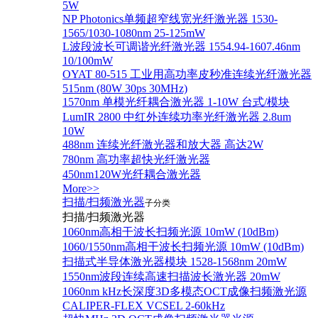
5W
NP Photonics单频超窄线宽光纤激光器 1530-
1565/1030-1080nm 25-125mW
L波段波长可调谐光纤激光器 1554.94-1607.46nm
10/100mW
OYAT 80-515 工业用高功率皮秒准连续光纤激光器
515nm (80W 30ps 30MHz)
1570nm 单模光纤耦合激光器 1-10W 台式/模块
LumIR 2800 中红外连续功率光纤激光器 2.8um
10W
488nm 连续光纤激光器和放大器 高达2W
780nm 高功率超快光纤激光器
450nm120W光纤耦合激光器
More>>
扫描/扫频激光器
子分类
扫描/扫频激光器
1060nm高相干波长扫频光源 10mW (10dBm)
1060/1550nm高相干波长扫频光源 10mW (10dBm)
扫描式半导体激光器模块 1528-1568nm 20mW
1550nm波段连续高速扫描波长激光器 20mW
1060nm kHz长深度3D多模态OCT成像扫频激光源
CALIPER-FLEX VCSEL 2-60kHz