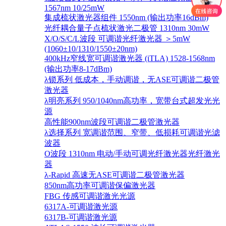
1567nm 10/25mW
集成梳状激光器组件 1550nm (输出功率16dBm)
光纤耦合量子点梳状激光二极管 1310nm 30mW
X/O/S/C/L波段 可调谐光纤激光器 ＞5mW
(1060±10/1310/1550±20nm)
400kHz窄线宽可调谐激光器 (iTLA) 1528-1568nm
(输出功率8-17dBm)
λ锁系列 低成本，手动调谐，无ASE可调谐二极管
激光器
λ明亮系列 950/1040nm高功率，宽带台式超发光光
源
高性能900nm波段可调谐二极管激光器
λ选择系列 宽调谐范围、窄带、低损耗可调谐光滤
波器
O波段 1310nm 电动/手动可调光纤激光器光纤激光
器
λ-Rapid 高速无ASE可调谐二极管激光器
850nm高功率可调谐保偏激光器
FBG 传感可调谐激光光源
6317A-可调谐激光源
6317B-可调谐激光源