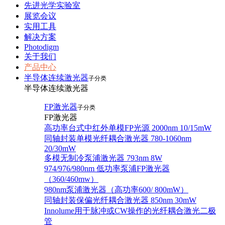
先进光学实验室
展览会议
实用工具
解决方案
Photodigm
关于我们
产品中心
半导体连续激光器
子分类
半导体连续激光器
FP激光器
子分类
FP激光器
高功率台式中红外单模FP光源 2000nm 10/15mW
同轴封装单模光纤耦合激光器 780-1060nm
20/30mW
多模无制冷泵浦激光器 793nm 8W
974/976/980nm 低功率泵浦FP激光器
（360/460mw）
980nm泵浦激光器（高功率600/ 800mW）
同轴封装保偏光纤耦合激光器 850nm 30mW
Innolume用于脉冲或CW操作的光纤耦合激光二极
管