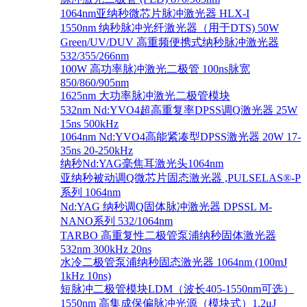
1064nm亚纳秒微芯片脉冲激光器 HLX-I
1550nm 纳秒脉冲光纤激光器（用于DTS) 50W
Green/UV/DUV 高重频便携式纳秒脉冲激光器
532/355/266nm
100W 高功率脉冲激光二极管 100ns脉宽
850/860/905nm
1625nm 大功率脉冲激光二极管模块
532nm Nd:YVO4超高重复率DPSS调Q激光器 25W
15ns 500kHz
1064nm Nd:YVO4高能紧凑型DPSS激光器 20W 17-
35ns 20-250kHz
纳秒Nd:YAG毫焦耳激光头1064nm
亚纳秒被动调Q微芯片固态激光器 ,PULSELAS®-P
系列 1064nm
Nd:YAG 纳秒调Q固体脉冲激光器 DPSSL M-
NANO系列 532/1064nm
TARBO 高重复性二极管泵浦纳秒固体激光器
532nm 300kHz 20ns
水冷二极管泵浦纳秒固态激光器 1064nm (100mJ
1kHz 10ns)
短脉冲二极管模块LDM（波长405-1550nm可选）
1550nm 高集成保偏脉冲光源（模块式）1.2μJ