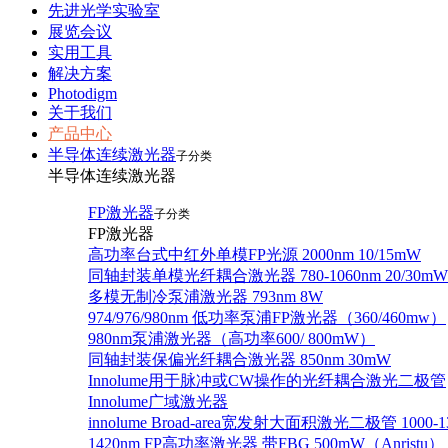
先进光学实验室
展览会议
实用工具
解决方案
Photodigm
关于我们
产品中心
半导体连续激光器
子分类
半导体连续激光器
FP激光器
子分类
FP激光器
高功率台式中红外单模FP光源 2000nm 10/15mW
同轴封装单模光纤耦合激光器 780-1060nm 20/30mW
多模无制冷泵浦激光器 793nm 8W
974/976/980nm 低功率泵浦FP激光器（360/460mw）
980nm泵浦激光器（高功率600/ 800mW）
同轴封装保偏光纤耦合激光器 850nm 30mW
Innolume用于脉冲或CW操作的光纤耦合激光二极管
Innolume广域激光器
innolume Broad-area宽发射大面积激光二极管 1000-1
1420nm FP高功率激光器 带FBG 500mW（Anristu）