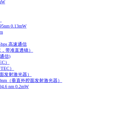
mW
）
m 0.13mW
m
Gbps 高速通信
EC，带准直透镜）
速通信)
EC）
TEC）
外腔面发射激光器）
0-750nm（垂直外腔面发射激光器）
 nm 0.2mW