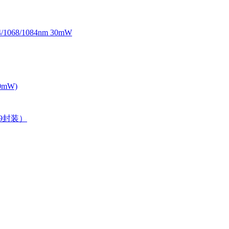
068/1084nm 30mW
0mW)
39封装）