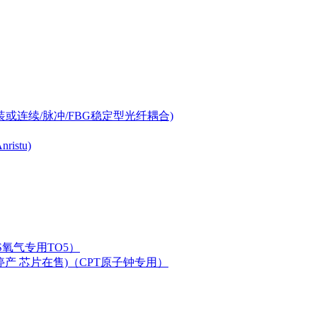
-can封装或连续/脉冲/FBG稳定型光纤耦合)
istu)
LAS氧气专用TO5）
二极管已停产 芯片在售)（CPT原子钟专用）