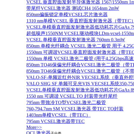
VCSEL 垂直腔面发射半导体激光器 1567/1550nm 1
带尾纤VCSEL激光器 测试CH4 1654nm 2mW
850nm偏振锁定单模VCSEL芯片激光器
1310 nm单模VCSEL 垂直腔面发射激光器（带TEC
VCSEL单模垂直腔面发射激光器低功耗芯片GaAs 795n
超低噪声1550NM VCSEL驱动模块LDm-vcsel-1550n
VCSEL 单模垂直腔面发射激光器 760nm 0.3mW
850nm 单模光纤耦合 VCSEL 激光二极管 用于 4.25
1550nm 可调谐VCSEL垂直腔面发射激光器（带T
1550nm 单模 VCSEL激光二极管 (用于4.25Gbps高
850nm TO46保偏光纤耦合VCSEL激光二极管（带T
850nm TO46保偏光纤耦合VCSEL激光二极管（不带
VALO-SF-单频近红外NIR VECSEL系统（垂直
VALO SHG SF 单频可见光VIS VECSEL系统35
VCSEL单模垂直腔面发射激光器低功耗芯片GaAs 894.6
1550 nm 可调谐 VCSEL TO 封装带光纤尾纤
795nm 带致冷TO型VCSEL激光二极管
760-794.7nm SM VCSEL激光器 带TEC TO封装
1403nm单模VCSEL（带TEC）
795nm VCSEL激光器带TEC
More>>
QCL激光器
子分类