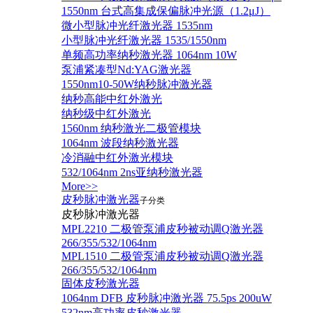
1550nm 台式高集成保偏脉冲光源（1.2μJ）
微小型脉冲光纤激光器 1535nm
小型脉冲光纤激光器 1535/1550nm
单频高功率纳秒激光器 1064nm 10W
泵浦紧凑型Nd:YAG激光器
1550nm10-50W纳秒脉冲激光器
纳秒高能中红外激光
纳秒级中红外激光
1560nm 纳秒激光二极管模块
1064nm 波段纳秒激光器
冷消融中红外激光模块
532/1064nm 2ns亚纳秒激光器
More>>
皮秒脉冲激光器
子分类
皮秒脉冲激光器
​MPL2210 二极管泵浦皮秒被动调Q激光器
266/355/532/1064nm
MPL1510 二极管泵浦皮秒被动调Q激光器
266/355/532/1064nm
固体皮秒激光器
1064nm DFB 皮秒脉冲激光器 75.5ps 200uW
532nm高功率皮秒激光器