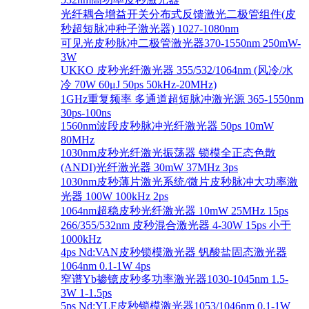
光纤耦合增益开关分布式反馈激光二极管组件(皮
秒超短脉冲种子激光器) 1027-1080nm
可见光皮秒脉冲二极管激光器370-1550nm 250mW-
3W
UKKO 皮秒光纤激光器 355/532/1064nm (风冷/水
冷 70W 60μJ 50ps 50kHz-20MHz)
1GHz重复频率 多通道超短脉冲激光源 365-1550nm
30ps-100ns
1560nm波段皮秒脉冲光纤激光器 50ps 10mW
80MHz
1030nm皮秒光纤激光振荡器 锁模全正态色散
(ANDI)光纤激光器 30mW 37MHz 3ps
1030nm皮秒薄片激光系统/微片皮秒脉冲大功率激
光器 100W 100kHz 2ps
1064nm超稳皮秒光纤激光器 10mW 25MHz 15ps
266/355/532nm 皮秒混合激光器 4-30W 15ps 小于
1000kHz
4ps Nd:VAN皮秒锁模激光器 钒酸盐固态激光器
1064nm 0.1-1W 4ps
窄谱Yb掺镱皮秒多功率激光器1030-1045nm 1.5-
3W 1-1.5ps
5ps Nd:YLF皮秒锁模激光器1053/1046nm 0.1-1W