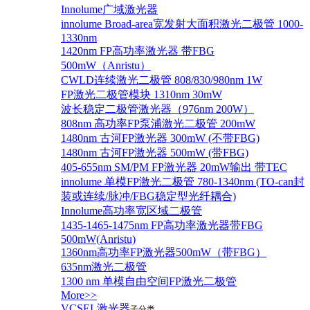
Innolume广域激光器
innolume Broad-area宽发射大面积激光二极管 1000-
1330nm
1420nm FP高功率激光器 带FBG
500mW（Anristu）
CWLD连续激光二极管 808/830/980nm 1W
FP激光二极管模块 1310nm 30mW
波长稳定二极管激光器（976nm 200W）
808nm 高功率FP泵浦激光二极管 200mW
1480nm 古河FP激光器 300mW (不带FBG)
1480nm 古河FP激光器 500mW (带FBG)
405-655nm SM/PM FP激光器 20mW输出 带TEC
innolume 单模FP激光二极管 780-1340nm (TO-can封
装或连续/脉冲/FBG稳定型光纤耦合)
Innolume高功率宽区域二极管
1435-1465-1475nm FP高功率激光器带FBG
500mW(Anristu)
1360nm高功率FP激光器500mW（带FBG）
635nm激光二极管
1300 nm 单模自由空间FP激光二极管
More>>
VCSEL激光器
子分类