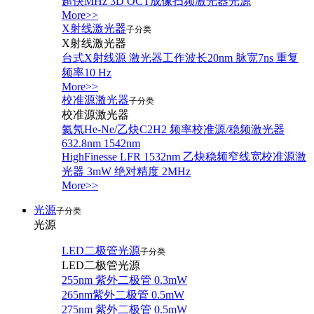
超快MHz 3D OCT成像扫频激光器光源
More>>
X射线激光器
子分类
X射线激光器
台式X射线源 激光器工作波长20nm 脉宽7ns 重复
频率10 Hz
More>>
校准源激光器
子分类
校准源激光器
氦氖He-Ne/乙炔C2H2 频率校准源/稳频激光器
632.8nm 1542nm
HighFinesse LFR 1532nm 乙炔稳频窄线宽校准源激
光器 3mW 绝对精度 2MHz
More>>
光源
子分类
光源
LED二极管光源
子分类
LED二极管光源
255nm 紫外二极管 0.3mW
265nm紫外二极管 0.5mW
275nm 紫外二极管 0.5mW