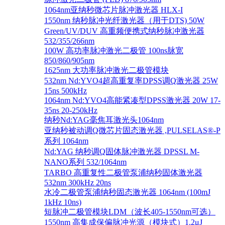
1064nm亚纳秒微芯片脉冲激光器 HLX-I
1550nm 纳秒脉冲光纤激光器（用于DTS) 50W
Green/UV/DUV 高重频便携式纳秒脉冲激光器
532/355/266nm
100W 高功率脉冲激光二极管 100ns脉宽
850/860/905nm
1625nm 大功率脉冲激光二极管模块
532nm Nd:YVO4超高重复率DPSS调Q激光器 25W
15ns 500kHz
1064nm Nd:YVO4高能紧凑型DPSS激光器 20W 17-
35ns 20-250kHz
纳秒Nd:YAG毫焦耳激光头1064nm
亚纳秒被动调Q微芯片固态激光器 ,PULSELAS®-P
系列 1064nm
Nd:YAG 纳秒调Q固体脉冲激光器 DPSSL M-
NANO系列 532/1064nm
TARBO 高重复性二极管泵浦纳秒固体激光器
532nm 300kHz 20ns
水冷二极管泵浦纳秒固态激光器 1064nm (100mJ
1kHz 10ns)
短脉冲二极管模块LDM（波长405-1550nm可选）
1550nm 高集成保偏脉冲光源（模块式）1.2μJ