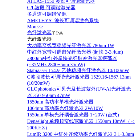
ATLAS-1550 波长可调谐激光器
C/L波段 可调谐激光器
多通道可调谐光源
AMETHYST波长可调谐激光系统
More>>
光纤激光器
子分类
光纤激光器
大功率窄线宽稳频光纤激光器 780nm 1W
中红外宽带可调谐光纤激光器 (超快 3-3.4um)
2800nm中红外超快光纤脉冲激光器振荡器
(~35MHz 2800±5nm 35mW)
Stabiλaser 1542ε 乙炔稳频光纤激光器 10/100mW
C波段波长可调谐光纤激光器 1529.16-1567.13nm
(10/20mW)
GLOphotonics可见光及长波紫外(UV-A)光纤激光
器 350-950nm 47mW
1550nm 高功率单模光纤激光器
1064nm 高功率光纤激光器 2W/10W
1550nm 单模光纤耦合激光器 1~20W (台式)
Denselight 单频超窄线宽激光器 1550nm 10mW（＜
200KHZ）
LumIR 3200 中红外连续功率光纤激光器 3.1-3.3um