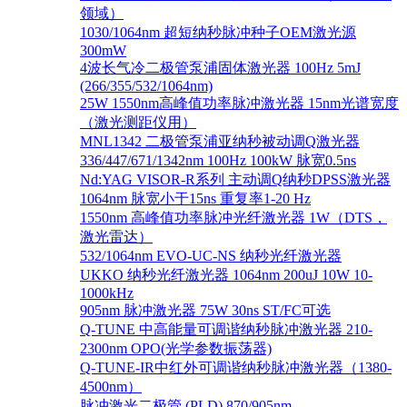
领域）
1030/1064nm 超短纳秒脉冲种子OEM激光源
300mW
4波长气冷二极管泵浦固体激光器 100Hz 5mJ
(266/355/532/1064nm)
25W 1550nm高峰值功率脉冲激光器 15nm光谱宽度
（激光测距仪用）
MNL1342 二极管泵浦亚纳秒被动调Q激光器
336/447/671/1342nm 100Hz 100kW 脉宽0.5ns
Nd:YAG VISOR-R系列 主动调Q纳秒DPSS激光器
1064nm 脉宽小于15ns 重复率1-20 Hz
1550nm 高峰值功率脉冲光纤激光器 1W（DTS，
激光雷达）
532/1064nm EVO-UC-NS 纳秒光纤激光器
UKKO 纳秒光纤激光器 1064nm 200uJ 10W 10-
1000kHz
905nm 脉冲激光器 75W 30ns ST/FC可选
Q-TUNE 中高能量可调谐纳秒脉冲激光器 210-
2300nm OPO(光学参数振荡器)
Q-TUNE-IR中红外可调谐纳秒脉冲激光器（1380-
4500nm）
脉冲激光二极管 (PLD) 870/905nm