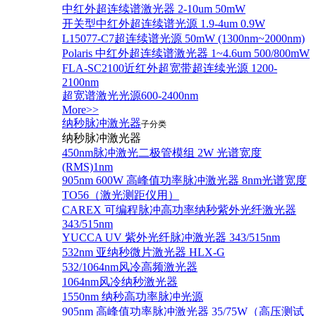
中红外超连续谱激光器 2-10um 50mW
开关型中红外超连续谱光源 1.9-4um 0.9W
L15077-C7超连续谱光源 50mW (1300nm~2000nm)
Polaris 中红外超连续谱激光器 1~4.6um 500/800mW
FLA-SC2100近红外超宽带超连续光源 1200-
2100nm
超宽谱激光光源600-2400nm
More>>
纳秒脉冲激光器
子分类
纳秒脉冲激光器
450nm脉冲激光二极管模组 2W 光谱宽度
(RMS)1nm
905nm 600W 高峰值功率脉冲激光器 8nm光谱宽度
TO56（激光测距仪用）
CAREX 可编程脉冲高功率纳秒紫外光纤激光器
343/515nm
YUCCA UV 紫外光纤脉冲激光器 343/515nm
532nm 亚纳秒微片激光器 HLX-G
532/1064nm风冷高频激光器
1064nm风冷纳秒激光器
1550nm 纳秒高功率脉冲光源
905nm 高峰值功率脉冲激光器 35/75W（高压测试