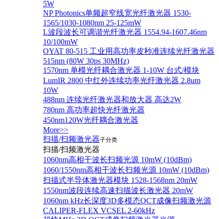
5W
NP Photonics单频超窄线宽光纤激光器 1530-
1565/1030-1080nm 25-125mW
L波段波长可调谐光纤激光器 1554.94-1607.46nm
10/100mW
OYAT 80-515 工业用高功率皮秒准连续光纤激光器
515nm (80W 30ps 30MHz)
1570nm 单模光纤耦合激光器 1-10W 台式/模块
LumIR 2800 中红外连续功率光纤激光器 2.8um
10W
488nm 连续光纤激光器和放大器 高达2W
780nm 高功率超快光纤激光器
450nm120W光纤耦合激光器
More>>
扫描/扫频激光器
子分类
扫描/扫频激光器
1060nm高相干波长扫频光源 10mW (10dBm)
1060/1550nm高相干波长扫频光源 10mW (10dBm)
扫描式半导体激光器模块 1528-1568nm 20mW
1550nm波段连续高速扫描波长激光器 20mW
1060nm kHz长深度3D多模态OCT成像扫频激光源
CALIPER-FLEX VCSEL 2-60kHz