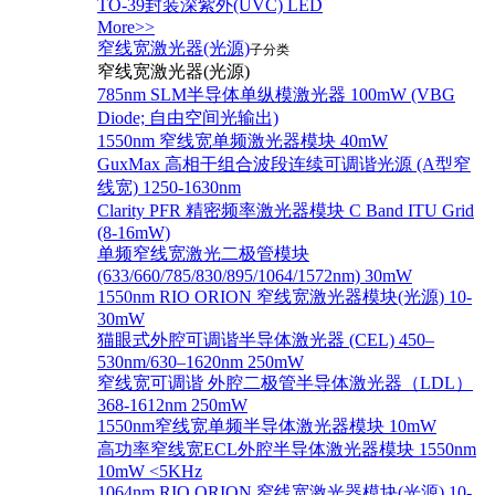
TO-39封装深紫外(UVC) LED
More>>
窄线宽激光器(光源)
子分类
窄线宽激光器(光源)
785nm SLM半导体单纵模激光器 100mW (VBG
Diode; 自由空间光输出)
1550nm 窄线宽单频激光器模块 40mW
GuxMax 高相干组合波段连续可调谐光源 (A型窄
线宽) 1250-1630nm
Clarity PFR 精密频率激光器模块 C Band ITU Grid
(8-16mW)
单频窄线宽激光二极管模块
(633/660/785/830/895/1064/1572nm) 30mW
1550nm RIO ORION 窄线宽激光器模块(光源) 10-
30mW
猫眼式外腔可调谐半导体激光器 (CEL) 450–
530nm/630–1620nm 250mW
窄线宽可调谐 外腔二极管半导体激光器（LDL）
368-1612nm 250mW
1550nm窄线宽单频半导体激光器模块 10mW
高功率窄线宽ECL外腔半导体激光器模块 1550nm
10mW <5KHz
1064nm RIO ORION 窄线宽激光器模块(光源) 10-