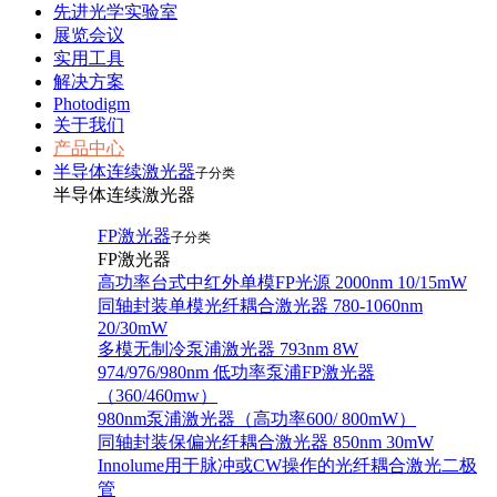
先进光学实验室
展览会议
实用工具
解决方案
Photodigm
关于我们
产品中心
半导体连续激光器
子分类
半导体连续激光器
FP激光器
子分类
FP激光器
高功率台式中红外单模FP光源 2000nm 10/15mW
同轴封装单模光纤耦合激光器 780-1060nm
20/30mW
多模无制冷泵浦激光器 793nm 8W
974/976/980nm 低功率泵浦FP激光器
（360/460mw）
980nm泵浦激光器（高功率600/ 800mW）
同轴封装保偏光纤耦合激光器 850nm 30mW
Innolume用于脉冲或CW操作的光纤耦合激光二极
管