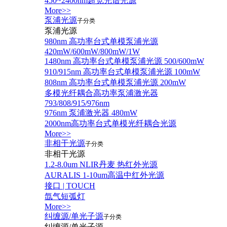
450~2400nm超宽光谱光源
More>>
泵浦光源
子分类
泵浦光源
980nm 高功率台式单模泵浦光源
420mW/600mW/800mW/1W
1480nm 高功率台式单模泵浦光源 500/600mW
910/915nm 高功率台式单模泵浦光源 100mW
808nm 高功率台式单模泵浦光源 200mW
多模光纤耦合高功率泵浦激光器
793/808/915/976nm
976nm 泵浦激光器 480mW
2000nm高功率台式单模光纤耦合光源
More>>
非相干光源
子分类
非相干光源
1.2-8.0um NLIR丹麦 热红外光源
AURALIS 1-10um高温中红外光源
接口 | TOUCH
氙气短弧灯
More>>
纠缠源/单光子源
子分类
纠缠源/单光子源