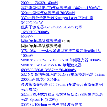
2000mm 功率9-140mW
高功率氦镉HE-CD气体激光器（442nm 150mW）
320nm 氦镉气体激光器 30/35mW
337nm氮分子激光器Nitrogen Laser 平均功率
3/120/240mW
氩离子激光器457.9/488/514.5nm 功率
16/80/100/300mW
More>>
固体/单频/单纵模激光器
子分类
固体/单频/单纵模激光器
375-1064nm 一体式紧凑型直接二极管激光器 16-
100mW
Skylark 780 CW C-DPSS NIR 单频激光器 200mW
Skylark CW C-DPSS NIR 单频激光器
689/698/780/813/857nm 50-400mW
532 NX 高功率SLM连续DPSS单纵模激光器 532nm
2000mW 线宽< 0.5MHz
多波长激光模块 375-780nm (多波长合束激光器/激
光合成器)
532nm 模块式超稳定密封紧凑型DPSS固体连续激
光器 Sprout-H (5-20W)
355/532/1064nm 三波段连续波激光器