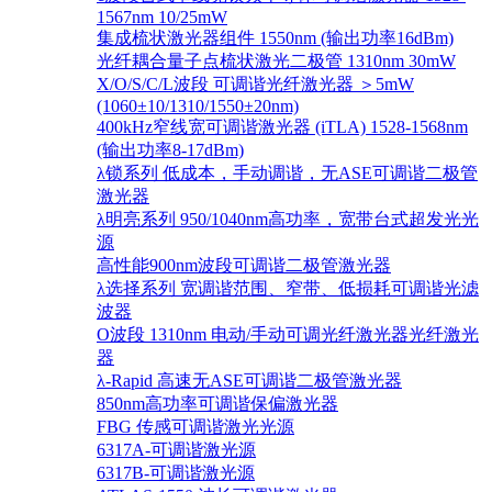
1567nm 10/25mW
集成梳状激光器组件 1550nm (输出功率16dBm)
光纤耦合量子点梳状激光二极管 1310nm 30mW
X/O/S/C/L波段 可调谐光纤激光器 ＞5mW
(1060±10/1310/1550±20nm)
400kHz窄线宽可调谐激光器 (iTLA) 1528-1568nm
(输出功率8-17dBm)
λ锁系列 低成本，手动调谐，无ASE可调谐二极管
激光器
λ明亮系列 950/1040nm高功率，宽带台式超发光光
源
高性能900nm波段可调谐二极管激光器
λ选择系列 宽调谐范围、窄带、低损耗可调谐光滤
波器
O波段 1310nm 电动/手动可调光纤激光器光纤激光
器
λ-Rapid 高速无ASE可调谐二极管激光器
850nm高功率可调谐保偏激光器
FBG 传感可调谐激光光源
6317A-可调谐激光源
6317B-可调谐激光源