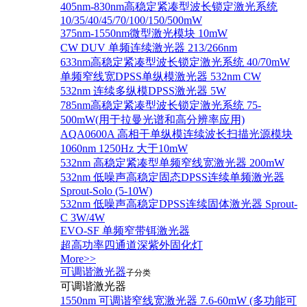
405nm-830nm高稳定紧凑型波长锁定激光系统
10/35/40/45/70/100/150/500mW
375nm-1550nm微型激光模块 10mW
CW DUV 单频连续激光器 213/266nm
633nm高稳定紧凑型波长锁定激光系统 40/70mW
单频窄线宽DPSS单纵模激光器 532nm CW
532nm 连续多纵模DPSS激光器 5W
785nm高稳定紧凑型波长锁定激光系统 75-
500mW(用于拉曼光谱和高分辨率应用)
AQA0600A 高相干单纵模连续波长扫描光源模块
1060nm 1250Hz 大于10mW
532nm 高稳定紧凑型单频窄线宽激光器 200mW
532nm 低噪声高稳定固态DPSS连续单频激光器
Sprout‐Solo (5-10W)
532nm 低噪声高稳定DPSS连续固体激光器 Sprout-
C 3W/4W
EVO-SF 单频窄带铒激光器
超高功率四通道深紫外固化灯
More>>
可调谐激光器
子分类
可调谐激光器
1550nm 可调谐窄线宽激光器 7.6-60mW (多功能可